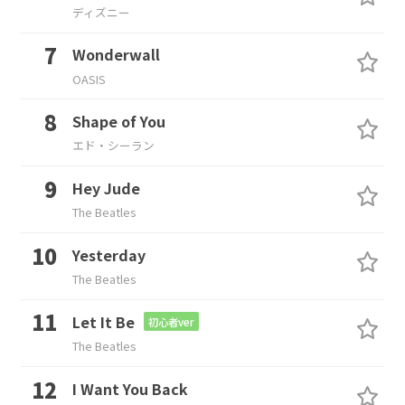
ディズニー
Wonderwall
OASIS
Shape of You
エド・シーラン
Hey Jude
The Beatles
Yesterday
The Beatles
Let It Be
初心者ver
The Beatles
I Want You Back