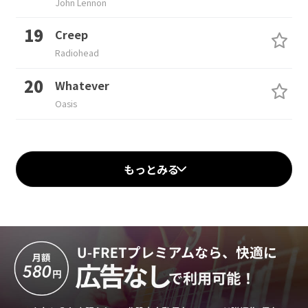
John Lennon
Creep
Radiohead
Whatever
Oasis
もっとみる