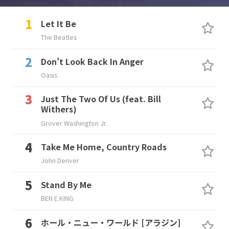
Let It Be
The Beatles
Don't Look Back In Anger
Oasis
Just The Two Of Us (feat. Bill
Withers)
Grover Washington Jr.
Take Me Home, Country Roads
John Denver
Stand By Me
BEN E.KING
ホール・ニュー・ワールド [アラジン]