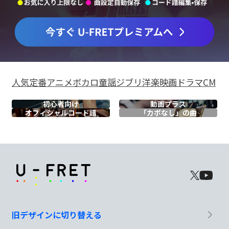
人気
定番
アニメ
ボカロ
童謡
ジブリ
洋楽
映画
ドラマ
CM
初心者向け
動画プラス
オフィシャル
コード譜
「カポなし」の曲
旧デザインに切り替える