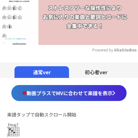
Powered by 
GliaStudios
Mute
通常ver
初心者ver
動画プラスでMVに合わせて楽譜を表示
楽譜タップで自動スクロール開始
Fmaj7