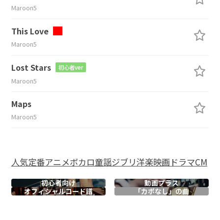
Maroon5
This Love
Maroon5
Lost Stars
初心者ver
Maroon5
Maps
Maroon5
人気
定番
アニメ
ボカロ
童謡
ジブリ
洋楽
映画
ドラマ
CM
初心者向け
動画プラス
オフィシャル
コード譜
「カポなし」の曲