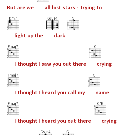
B
u
t
a
r
e
w
e
a
l
l
l
o
s
t
s
t
a
r
s
-
T
r
y
i
n
g
t
o
Dm7
Gsus4
G
l
i
g
h
t
u
p
t
h
e
d
a
r
k
Fmaj7
C
I
t
h
o
u
g
h
t
I
s
a
w
y
o
u
o
u
t
t
h
e
r
e
c
r
y
i
n
g
Fmaj7
C
I
t
h
o
u
g
h
t
I
h
e
a
r
d
y
o
u
c
a
l
l
m
y
n
a
m
e
Fmaj7
C/E
I
t
h
o
u
g
h
t
I
h
e
a
r
d
y
o
u
o
u
t
t
h
e
r
e
c
r
y
i
n
g
Gsus4
G