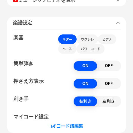
楽譜設定
楽器
ギター
ウクレレ
ピアノ
ベース
パワーコード
簡単弾き
ON
OFF
押さえ方表示
ON
OFF
利き手
右利き
左利き
マイコード設定
コード譜編集