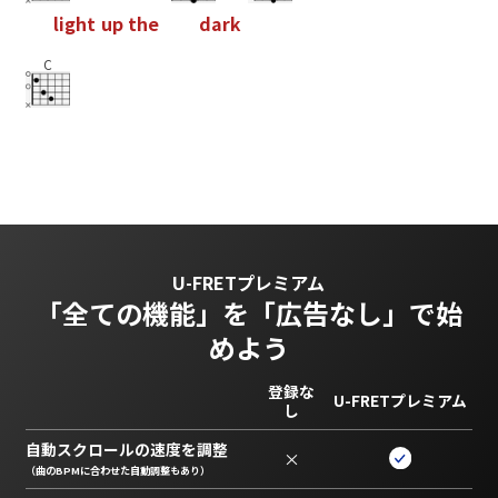
l
i
g
h
t
u
p
t
h
e
d
a
r
k
C
U-FRETプレミアム
「全ての機能」を
「広告なし」で始
めよう
登録な
U-FRETプレミアム
し
自動スクロールの速度を調整
×
（曲のBPMに合わせた自動調整もあり）