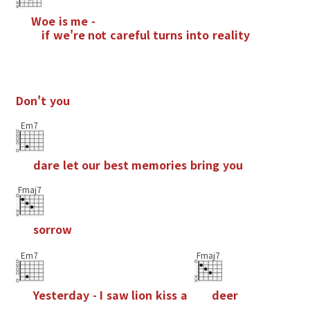
W
o
e
i
s
m
e
-
i
f
w
e
'
r
e
n
o
t
c
a
r
e
f
u
l
t
u
r
n
s
i
n
t
o
r
e
a
l
i
t
y
D
o
n
'
t
y
o
u
Em7
d
a
r
e
l
e
t
o
u
r
b
e
s
t
m
e
m
o
r
i
e
s
b
r
i
n
g
y
o
u
Fmaj7
s
o
r
r
o
w
Em7
Fmaj7
Y
e
s
t
e
r
d
a
y
-
I
s
a
w
l
i
o
n
k
i
s
s
a
d
e
e
r