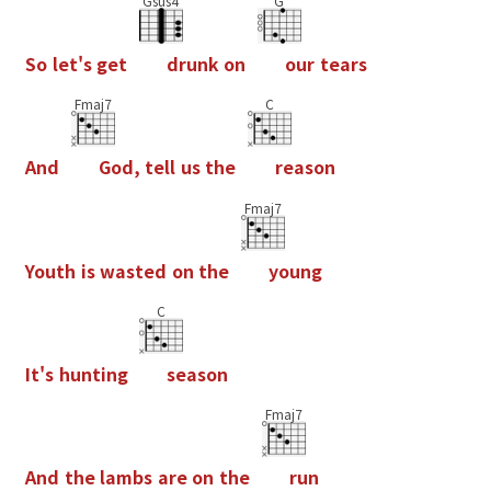
Gsus4
G
S
o
l
e
t
'
s
g
e
t
d
r
u
n
k
o
n
o
u
r
t
e
a
r
s
Fmaj7
C
A
n
d
G
o
d
,
t
e
l
l
u
s
t
h
e
r
e
a
s
o
n
Fmaj7
Y
o
u
t
h
i
s
w
a
s
t
e
d
o
n
t
h
e
y
o
u
n
g
C
I
t
'
s
h
u
n
t
i
n
g
s
e
a
s
o
n
Fmaj7
A
n
d
t
h
e
l
a
m
b
s
a
r
e
o
n
t
h
e
r
u
n