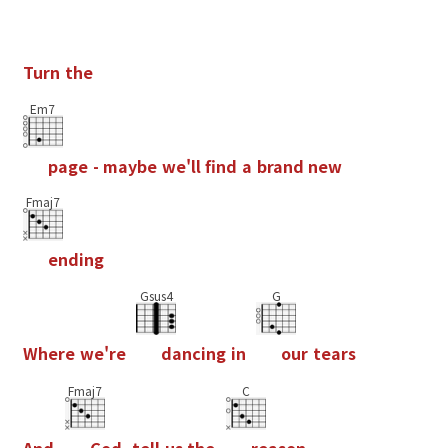
T
u
r
n
t
h
e
Em7
p
a
g
e
-
m
a
y
b
e
w
e
'
l
l
f
n
d
a
b
r
a
n
d
n
e
w
Fmaj7
e
n
d
i
n
g
Gsus4
G
W
h
e
r
e
w
e
'
r
e
d
a
n
c
i
n
g
i
n
o
u
r
t
e
a
r
s
Fmaj7
C
A
n
d
G
o
d
,
t
e
l
l
u
s
t
h
e
r
e
a
s
o
n