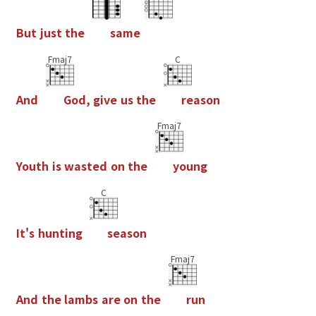
B
u
t
j
u
s
t
t
h
e
s
a
m
e
Fmaj7
C
A
n
d
G
o
d
,
g
i
v
e
u
s
t
h
e
r
e
a
s
o
n
Fmaj7
Y
o
u
t
h
i
s
w
a
s
t
e
d
o
n
t
h
e
y
o
u
n
g
C
I
t
'
s
h
u
n
t
i
n
g
s
e
a
s
o
n
Fmaj7
A
n
d
t
h
e
l
a
m
b
s
a
r
e
o
n
t
h
e
r
u
n