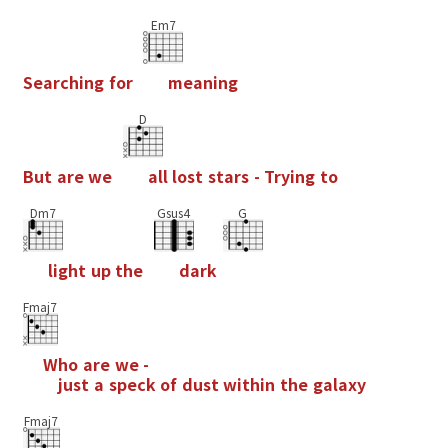
Em7
S
e
a
r
c
h
i
n
g
f
o
r
m
e
a
n
i
n
g
D
B
u
t
a
r
e
w
e
a
l
l
l
o
s
t
s
t
a
r
s
-
T
r
y
i
n
g
t
o
Dm7
Gsus4
G
l
i
g
h
t
u
p
t
h
e
d
a
r
k
Fmaj7
W
h
o
a
r
e
w
e
-
j
u
s
t
a
s
p
e
c
k
o
f
d
u
s
t
w
i
t
h
i
n
t
h
e
g
a
l
a
x
y
Fmaj7