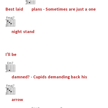
B
e
s
t
l
a
i
d
p
l
a
n
s
-
S
o
m
e
t
i
m
e
s
a
r
e
j
u
s
t
a
o
n
e
Fmaj7
n
i
g
h
t
s
t
a
n
d
I
'
l
l
b
e
Em7
d
a
m
n
e
d
?
-
C
u
p
i
d
s
d
e
m
a
n
d
i
n
g
b
a
c
k
h
i
s
Fmaj7
a
r
r
o
w