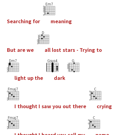
Em7
S
e
a
r
c
h
i
n
g
f
o
r
m
e
a
n
i
n
g
D
B
u
t
a
r
e
w
e
a
l
l
l
o
s
t
s
t
a
r
s
-
T
r
y
i
n
g
t
o
Dm7
Gsus4
G
l
i
g
h
t
u
p
t
h
e
d
a
r
k
Fmaj7
C
I
t
h
o
u
g
h
t
I
s
a
w
y
o
u
o
u
t
t
h
e
r
e
c
r
y
i
n
g
Fmaj7
C
I
t
h
o
u
g
h
t
I
h
e
a
r
d
y
o
u
c
a
l
l
m
y
n
a
m
e