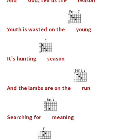
Fmaj7
Y
o
u
t
h
i
s
w
a
s
t
e
d
o
n
t
h
e
y
o
u
n
g
C
I
t
'
s
h
u
n
t
i
n
g
s
e
a
s
o
n
Fmaj7
A
n
d
t
h
e
l
a
m
b
s
a
r
e
o
n
t
h
e
r
u
n
Em7
S
e
a
r
c
h
i
n
g
f
o
r
m
e
a
n
i
n
g
D