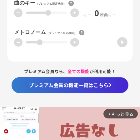
曲のキー
（プレミアム限定機能）
0
ー
+
キー
原曲キー
メトロノーム
（プレミアム限定機能）
ー
+
プレミアム会員なら、
全ての機能
が利用可能！
プレミアム会員の機能一覧はこちら
もっと見る
arrow_forward_ios