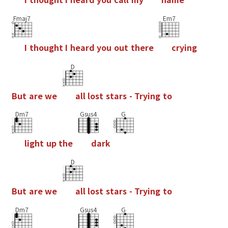
Fmaj7
Em7
I
t
h
o
u
g
h
t
I
h
e
a
r
d
y
o
u
o
u
t
t
h
e
r
e
c
r
y
i
n
g
D
B
u
t
a
r
e
w
e
a
l
l
l
o
s
t
s
t
a
r
s
-
T
r
y
i
n
g
t
o
Dm7
Gsus4
G
l
i
g
h
t
u
p
t
h
e
d
a
r
k
D
B
u
t
a
r
e
w
e
a
l
l
l
o
s
t
s
t
a
r
s
-
T
r
y
i
n
g
t
o
Dm7
Gsus4
G