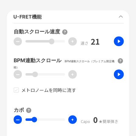
U-FRET機能
自動スクロール速度
21
ー
+
速さ
BPM連動スクロール
BPM連動スクロール（プレミアム限定機
能）
ー
+
メトロノームを同時に流す
カポ
0
ー
+
Capo
★簡単弾き