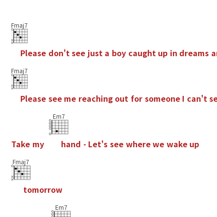
Fmaj7
P
l
e
a
s
e
d
o
n
'
t
s
e
e
j
u
s
t
a
b
o
y
c
a
u
g
h
t
u
p
i
n
d
r
e
a
m
s
a
Fmaj7
P
l
e
a
s
e
s
e
e
m
e
r
e
a
c
h
i
n
g
o
u
t
f
o
r
s
o
m
e
o
n
e
I
c
a
n
'
t
s
Em7
T
a
k
e
m
y
h
a
n
d
-
L
e
t
'
s
s
e
e
w
h
e
r
e
w
e
w
a
k
e
u
p
Fmaj7
t
o
m
o
r
r
o
w
Em7