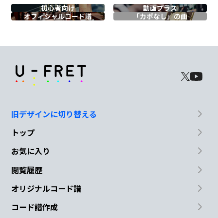
初心者向け
動画プラス
オフィシャル
コード譜
「カポなし」の曲
I was shivering
inside
Em
C
I was shivering
inside
G
Dm/F
C
D
旧デザインに切り替える
I didn't
mean to hurt
you
トップ
G
Dm/F
A#
お気に入り
I'm sorry
that I
made you cry
閲覧履歴
F/A
G
D/F#
Em
オリジナルコード譜
コード譜作成
Oh well
I didn't want
to hurt