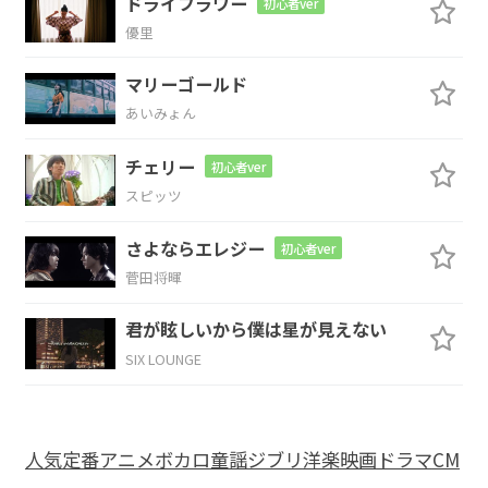
ドライフラワー
初心者ver
Oh well
I didn't want
to hurt
優里
D
マリーゴールド
you
あいみょん
C
G
チェリー
初心者ver
スピッツ
I'm just a jealous
guy
さよならエレジー
初心者ver
G
Em
D
菅田将暉
I was
feeling
insecure
君が眩しいから僕は星が見えない
SIX LOUNGE
D7
Em
You might not love me
anymore
人気
定番
アニメ
ボカロ
童謡
ジブリ
洋楽
映画
ドラマ
CM
Em6
D