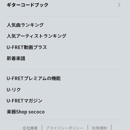
ギターコードブック
D
you
人気曲ランキング
C
G
人気アーティストランキング
U-FRET動画プラス
I'm just a jealous
guy
新着楽譜
G
Em
D
U-FRETプレミアムの機能
U-リク
D7
Em
U-FRETマガジン
楽器Shop sococo
Em6
D
会社概要
プライバシーポリシー
利用規約