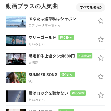
Em6
D
動画プラスの人気曲
すべてを表示
I began to lose
control
あなたは煙草私はシャボン
ラブリーサマーちゃん
Em
C
マリーゴールド
初心者ver
I began to lose
control
あいみょん
G
Dm/F
C
D
黒毛和牛上塩タン焼680円
初心者ver
大塚愛
I didn't
mean to hurt
you
SUMMER SONG
初心者ver
G
Dm/F
A#
YUI
I'm sorry
that I
made you cry
君はロックを聴かない
初心者ver
あいみょん
F/A
G
D/F#
Em