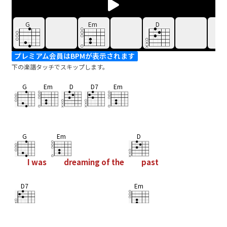
G
Em
D
プレミアム会員はBPMが表示されます
下の楽譜タッチでスキップします。
G
Em
D
D7
Em
G
Em
D
I was
dreaming of the
past
D7
Em
And my heart was beating
fast