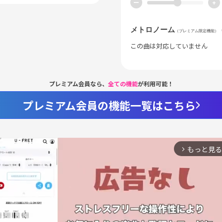
ー
+
メトロノーム
（プレミアム限定機能）
この曲は対応していません
プレミアム会員なら、
全ての機能
が利用可能！
プレミアム会員の機能一覧はこちら
もっと見る
arrow_forward_ios