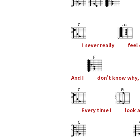
C
a#
I
n
e
v
e
r
r
e
a
l
l
y
f
e
e
l
F
A
n
d
I
d
o
n
'
t
k
n
o
w
w
h
y
,
C
G
E
v
e
r
y
t
i
m
e
I
l
o
o
k
C