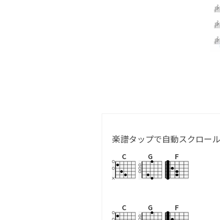
楽譜タップで自動スクロー
C
G
F
C
G
F