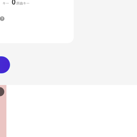
0
キー
原曲キー