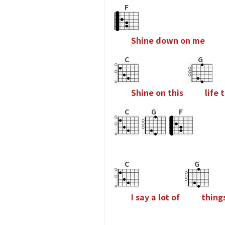
F
S
h
i
n
e
d
o
w
n
o
n
m
e
C
G
S
h
i
n
e
o
n
t
h
i
s
l
i
f
e
t
C
G
F
C
G
I
s
a
y
a
l
o
t
o
f
t
h
i
n
g