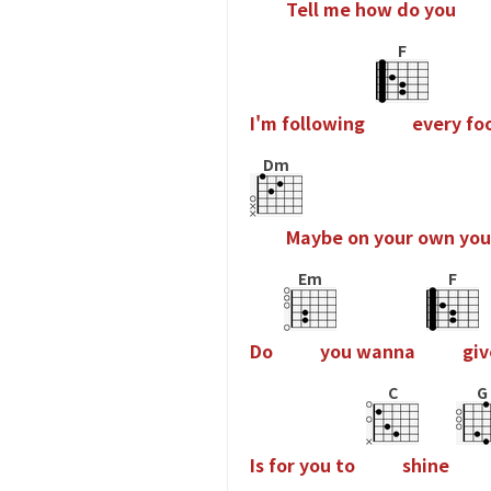
T
e
l
l
m
e
h
o
w
d
o
y
o
u
F
I
'
m
f
o
l
l
o
w
i
n
g
e
v
e
r
y
f
o
Dm
M
a
y
b
e
o
n
y
o
u
r
o
w
n
y
o
u
Em
F
D
o
y
o
u
w
a
n
n
a
g
i
v
C
G
I
s
f
o
r
y
o
u
t
o
s
h
i
n
e