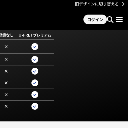
旧デザインに切り替える
ログイン
登録なし
U-FRETプレミアム
×
×
×
×
×
×