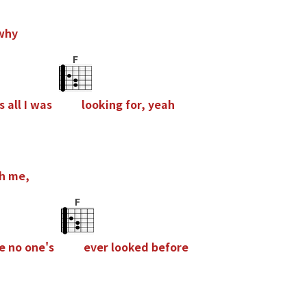
w
h
y
F
s
a
l
l
I
w
a
s
l
o
o
k
i
n
g
f
o
r
,
y
e
a
h
h
m
e
,
F
e
n
o
o
n
e
'
s
e
v
e
r
l
o
o
k
e
d
b
e
f
o
r
e