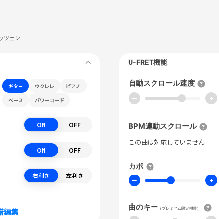
ッツェン
U-FRET機能
自動スクロール速度
ギター
ウクレレ
ピアノ
ー
+
ベース
パワーコード
ON
OFF
BPM連動スクロール
この曲は対応していません
ON
OFF
カポ
右利き
左利き
ー
+
曲のキー
（プレミアム限定機能）
譜編集