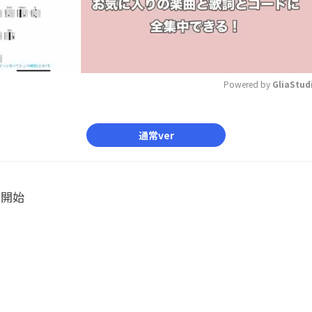
Powered by 
GliaStud
Mute
通常ver
ル開始