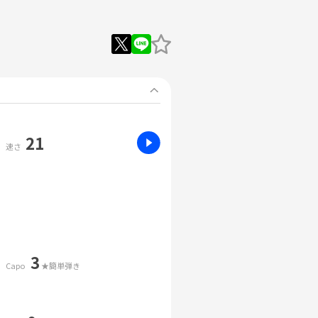
21
速さ
3
Capo
★簡単弾き