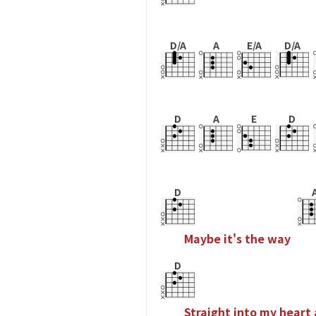
D/A
A
E/A
D/A
D
A
E
D
D
M
a
y
b
e
i
t
'
s
t
h
e
w
a
y
D
S
t
r
a
i
g
h
t
i
n
t
o
m
y
h
e
a
r
t