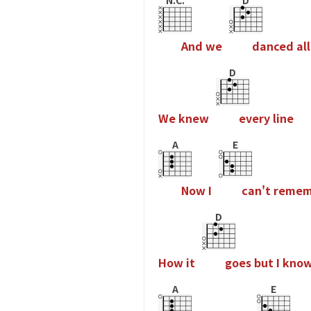
N.C.
D
A
n
d
w
e
d
a
n
c
e
d
a
l
l
D
W
e
k
n
e
w
e
v
e
r
y
l
i
n
e
A
E
N
o
w
I
c
a
n
'
t
r
e
m
e
D
H
o
w
i
t
g
o
e
s
b
u
t
I
k
n
o
A
E