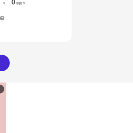
0
キー
原曲キー