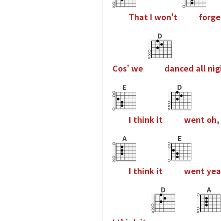
T
h
a
t
I
w
o
n
'
t
f
o
r
g
e
D
C
o
s
'
w
e
d
a
n
c
e
d
a
l
l
n
i
g
E
D
I
t
h
i
n
k
i
t
w
e
n
t
o
h
,
A
E
I
t
h
i
n
k
i
t
w
e
n
t
y
e
a
D
A