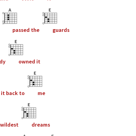
A
E
p
a
s
s
e
d
t
h
e
g
u
a
r
d
s
E
d
y
o
w
n
e
d
i
t
E
i
t
b
a
c
k
t
o
m
e
E
w
i
l
d
e
s
t
d
r
e
a
m
s