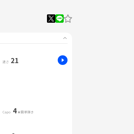
21
速さ
4
Capo
★簡単弾き