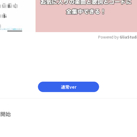
Powered by 
GliaStud
Mute
通常ver
ル開始