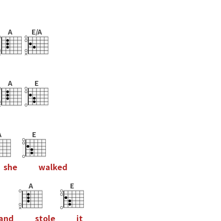
A
E/A
A
E
A
E
s
h
e
w
a
l
k
e
d
A
E
a
n
d
s
t
o
l
e
i
t