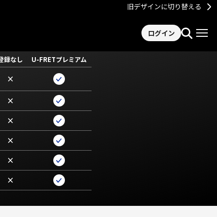
旧デザインに切り替える
ログイン
登録なし
U-FRETプレミアム
×
×
×
×
×
×