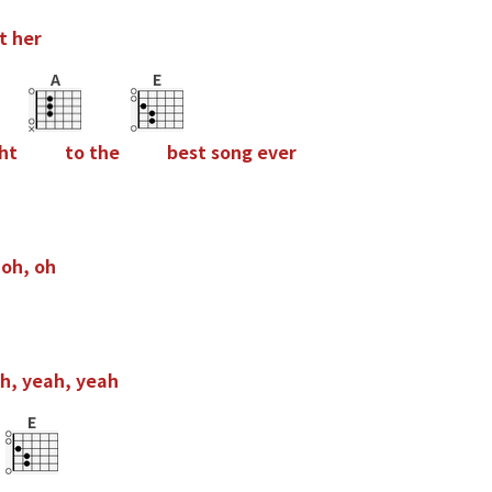
t
h
e
r
A
E
h
t
t
o
t
h
e
b
e
s
t
s
o
n
g
e
v
e
r
o
h
,
o
h
h
,
y
e
a
h
,
y
e
a
h
E