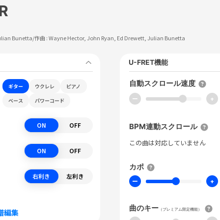
R
ulian Bunetta
/作曲 :
Wayne Hector, John Ryan, Ed Drewett, Julian Bunetta
U-FRET機能
自動スクロール速度
ギター
ウクレレ
ピアノ
ー
+
ベース
パワーコード
ON
OFF
BPM連動スクロール
この曲は対応していません
ON
OFF
カポ
右利き
左利き
ー
+
曲のキー
（プレミアム限定機能）
譜編集