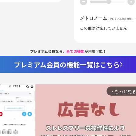
ー
+
メトロノーム
（プレミアム限定機能）
この曲は対応していません
プレミアム会員なら、
全ての機能
が利用可能！
プレミアム会員の機能一覧はこちら
もっと見る
arrow_forward_ios