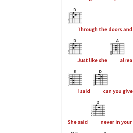
D
T
h
r
o
u
g
h
t
h
e
d
o
o
r
s
a
n
d
D
A
J
u
s
t
l
i
k
e
s
h
e
a
l
r
e
a
E
D
I
s
a
i
d
c
a
n
y
o
u
g
i
v
e
D
S
h
e
s
a
i
d
n
e
v
e
r
i
n
y
o
u
r