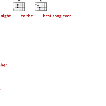
A
E
n
i
g
h
t
t
o
t
h
e
b
e
s
t
s
o
n
g
e
v
e
r
m
b
e
r
w