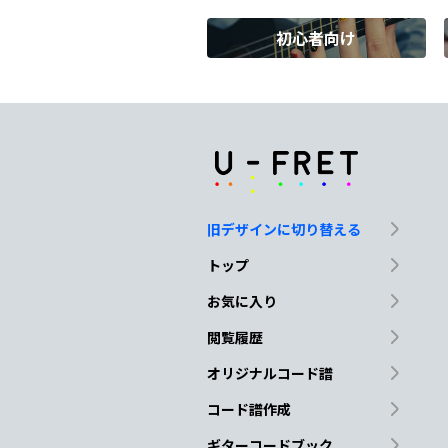
初心者向け
Em
No, I
won't shed a tear
C
D7
Just as
long as you
s
旧デザインに切り替える
G
トップ
And darling, darling,
sta
お気に入り
閲覧履歴
Em
オリジナルコード譜
Oh
stand by me
コード譜作成
ギターコードブック