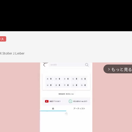
ラス
M.Stoller J.Leiber
もっと見る
arrow_forward_ios