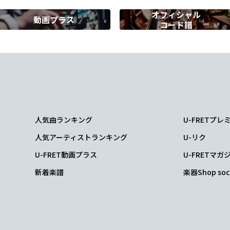
オフィシャル
動画プラス
コード譜
G
tand, stand
by me
人気曲ランキング
U-FRETプ
人気アーティストランキング
U-リク
nd by me
U-FRET動画プラス
U-FRETマガ
新着楽譜
楽器Shop soc