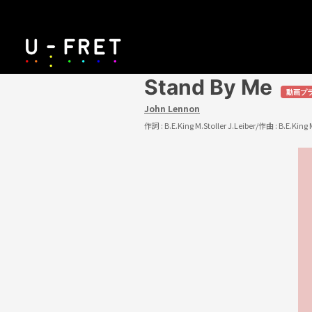
Stand By Me
動画プ
John Lennon
作詞 :
B.E.King M.Stoller J.Leiber
/作曲 :
B.E.King 