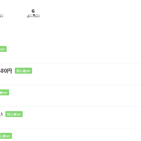
G
only light
we'll see
Em
ver
 I
won't be afraid
80円
初心者ver
G
tand, stand
by me
者ver
い
初心者ver
nd by me
心者ver