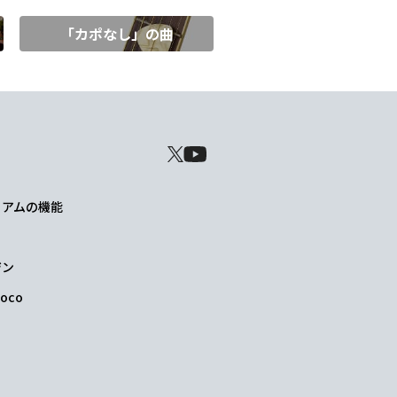
「カポなし」の曲
レミアムの機能
ジン
oco