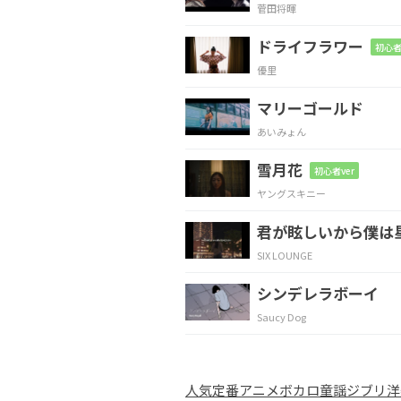
菅田将暉
Oh now now,
stand by m
ドライフラワー
初心者
優里
C
D7
マリーゴールド
Stand by me,
stand 
あいみょん
雪月花
G
初心者ver
ヤングスキニー
If the sky
that we look 
君が眩しいから僕は
SIX LOUNGE
C
シンデレラボーイ
And the
mountain shoul
Saucy Dog
G
人気
定番
アニメ
ボカロ
童謡
ジブリ
洋
I won't cry,
I won't cry