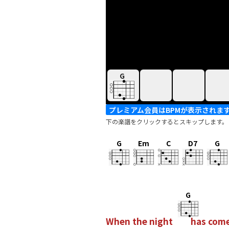
G
プレミアム会員はBPMが表示されま
下の楽譜をクリックするとスキップします。
G
Em
C
D7
G
G
When the night
has com