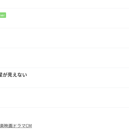
e
ver
G
by
me
Em
upon
should tumble andfall
星が見えない
D7
G
d
crumble to the
sea
楽
映画
ドラマ
CM