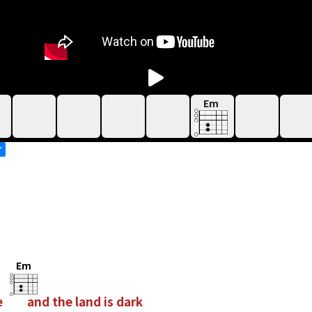
Em
す
Em
e
and the land is dark