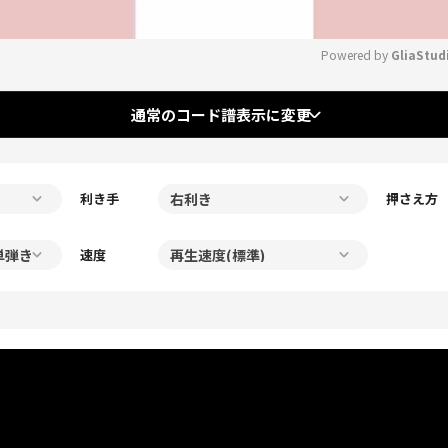
Powered by 
GliaStud
Mute
通常のコード譜表示に変更
利き手
押さえ方
速度