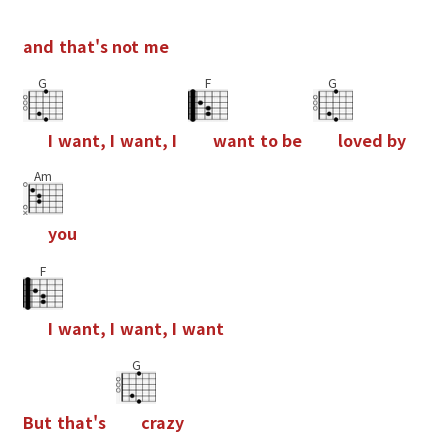
a
n
d
t
h
a
t
'
s
n
o
t
m
e
G
F
G
I
w
a
n
t
,
I
w
a
n
t
,
I
w
a
n
t
t
o
b
e
l
o
v
e
d
b
y
Am
y
o
u
F
I
w
a
n
t
,
I
w
a
n
t
,
I
w
a
n
t
G
B
u
t
t
h
a
t
'
s
c
r
a
z
y