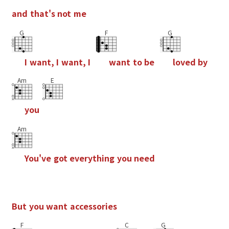
a
n
d
t
h
a
t
'
s
n
o
t
m
e
G
F
G
I
w
a
n
t
,
I
w
a
n
t
,
I
w
a
n
t
t
o
b
e
l
o
v
e
d
b
y
Am
E
y
o
u
Am
Y
o
u
'
v
e
g
o
t
e
v
e
r
y
t
h
i
n
g
y
o
u
n
e
e
d
B
u
t
y
o
u
w
a
n
t
a
c
c
e
s
s
o
r
i
e
s
F
C
G