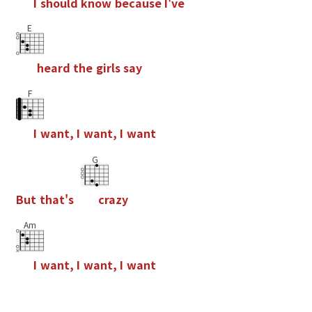
I
s
h
o
u
l
d
k
n
o
w
b
e
c
a
u
s
e
I
'
v
e
E
h
e
a
r
d
t
h
e
g
i
r
l
s
s
a
y
F
I
w
a
n
t
,
I
w
a
n
t
,
I
w
a
n
t
G
B
u
t
t
h
a
t
'
s
c
r
a
z
y
Am
I
w
a
n
t
,
I
w
a
n
t
,
I
w
a
n
t