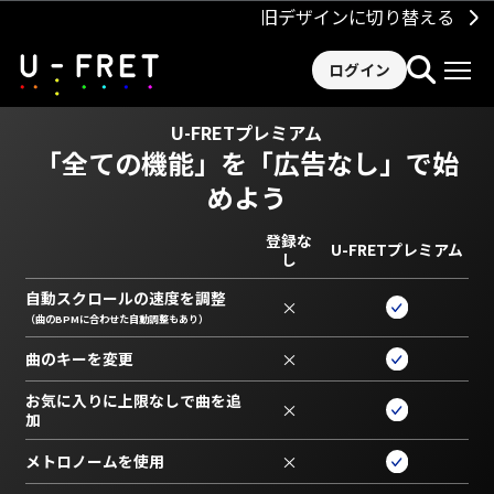
旧デザインに切り替える
ログイン
U-FRETプレミアム
「全ての機能」を
「広告なし」で始
めよう
登録な
U-FRETプレミアム
し
自動スクロールの速度を調整
×
（曲のBPMに合わせた自動調整もあり）
曲のキーを変更
×
お気に入りに上限なしで曲を追
×
加
メトロノームを使用
×