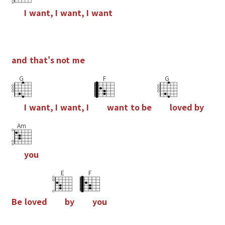
I
w
a
n
t
,
I
w
a
n
t
,
I
w
a
n
t
a
n
d
t
h
a
t
'
s
n
o
t
m
e
G
F
G
I
w
a
n
t
,
I
w
a
n
t
,
I
w
a
n
t
t
o
b
e
l
o
v
e
d
b
y
Am
y
o
u
E
F
B
e
l
o
v
e
d
b
y
y
o
u