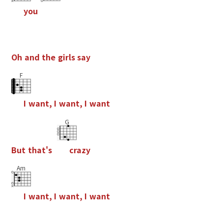
y
o
u
O
h
a
n
d
t
h
e
g
i
r
l
s
s
a
y
F
I
w
a
n
t
,
I
w
a
n
t
,
I
w
a
n
t
G
B
u
t
t
h
a
t
'
s
c
r
a
z
y
Am
I
w
a
n
t
,
I
w
a
n
t
,
I
w
a
n
t