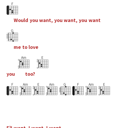
F
W
o
u
l
d
y
o
u
w
a
n
t
,
y
o
u
w
a
n
t
,
y
o
u
w
a
n
t
G
m
e
t
o
l
o
v
e
Am
E
y
o
u
t
o
o
?
F
Am
E
Am
G
F
Am
E
F
]
I
w
a
n
t
,
I
w
a
n
t
,
I
w
a
n
t