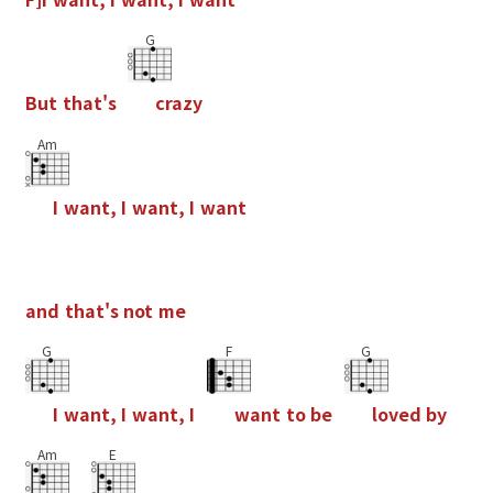
G
B
u
t
t
h
a
t
'
s
c
r
a
z
y
Am
I
w
a
n
t
,
I
w
a
n
t
,
I
w
a
n
t
a
n
d
t
h
a
t
'
s
n
o
t
m
e
G
F
G
I
w
a
n
t
,
I
w
a
n
t
,
I
w
a
n
t
t
o
b
e
l
o
v
e
d
b
y
Am
E