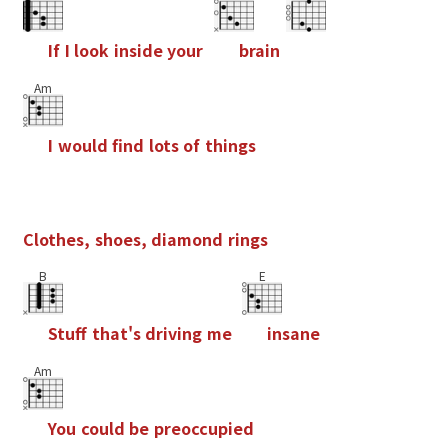
I
f
I
l
o
o
k
i
n
s
i
d
e
y
o
u
r
b
r
a
i
n
Am
I
w
o
u
l
d
f
n
d
l
o
t
s
o
f
t
h
i
n
g
s
C
l
o
t
h
e
s
,
s
h
o
e
s
,
d
i
a
m
o
n
d
r
i
n
g
s
B
E
S
t
u
f
t
h
a
t
'
s
d
r
i
v
i
n
g
m
e
i
n
s
a
n
e
Am
Y
o
u
c
o
u
l
d
b
e
p
r
e
o
c
c
u
p
i
e
d