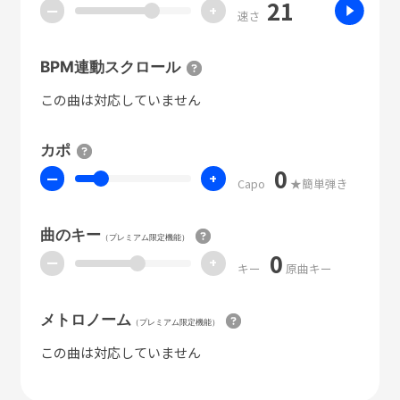
21
ー
+
速さ
BPM連動スクロール
この曲は対応していません
カポ
0
ー
+
Capo
★簡単弾き
曲のキー
（プレミアム限定機能）
0
ー
+
キー
原曲キー
メトロノーム
（プレミアム限定機能）
この曲は対応していません