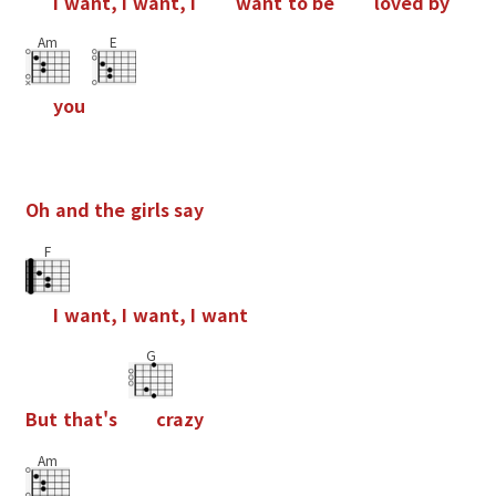
I
w
a
n
t
,
I
w
a
n
t
,
I
w
a
n
t
t
o
b
e
l
o
v
e
d
b
y
Am
E
y
o
u
O
h
a
n
d
t
h
e
g
i
r
l
s
s
a
y
F
I
w
a
n
t
,
I
w
a
n
t
,
I
w
a
n
t
G
B
u
t
t
h
a
t
'
s
c
r
a
z
y
Am