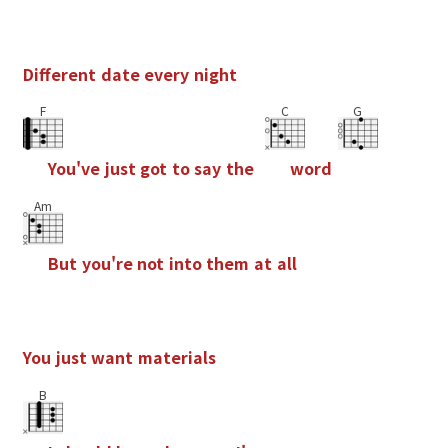
D
i
f
e
r
e
n
t
d
a
t
e
e
v
e
r
y
n
i
g
h
t
F
C
G
Y
o
u
'
v
e
j
u
s
t
g
o
t
t
o
s
a
y
t
h
e
w
o
r
d
Am
B
u
t
y
o
u
'
r
e
n
o
t
i
n
t
o
t
h
e
m
a
t
a
l
l
Y
o
u
j
u
s
t
w
a
n
t
m
a
t
e
r
i
a
l
s
B