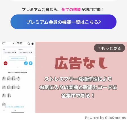
プレミアム会員なら、
全ての機能
が利用可能！
プレミアム会員の機能一覧はこちら
もっと見る
arrow_forward_ios
Powered by 
GliaStudios