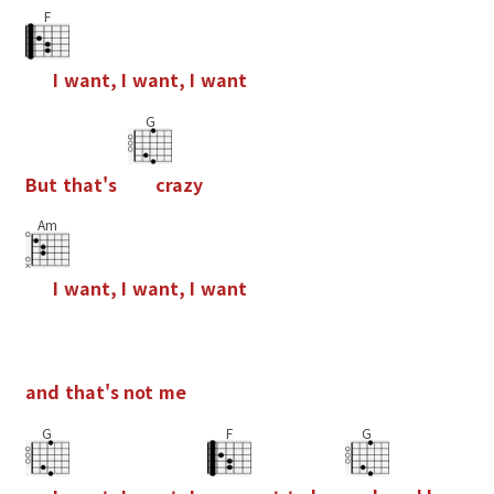
F
I
w
a
n
t
,
I
w
a
n
t
,
I
w
a
n
t
G
B
u
t
t
h
a
t
'
s
c
r
a
z
y
Am
I
w
a
n
t
,
I
w
a
n
t
,
I
w
a
n
t
a
n
d
t
h
a
t
'
s
n
o
t
m
e
G
F
G