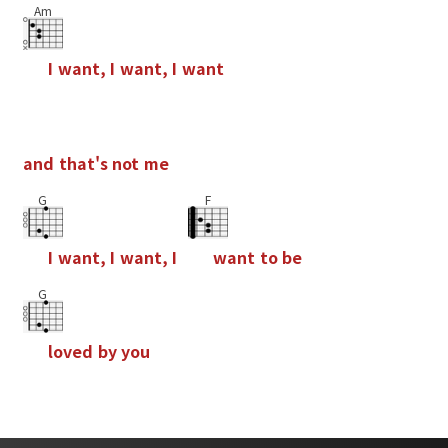
Am
I
w
a
n
t
,
I
w
a
n
t
,
I
w
a
n
t
a
n
d
t
h
a
t
'
s
n
o
t
m
e
G
F
I
w
a
n
t
,
I
w
a
n
t
,
I
w
a
n
t
t
o
b
e
G
l
o
v
e
d
b
y
y
o
u