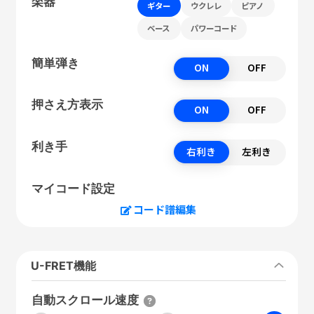
楽器
ギター
ウクレレ
ピアノ
ベース
パワーコード
簡単弾き
ON
OFF
押さえ方表示
ON
OFF
利き手
右利き
左利き
マイコード設定
コード譜編集
U-FRET機能
自動スクロール速度