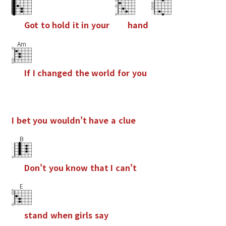
G
o
t
t
o
h
o
l
d
i
t
i
n
y
o
u
r
h
a
n
d
Am
I
f
I
c
h
a
n
g
e
d
t
h
e
w
o
r
l
d
f
o
r
y
o
u
I
b
e
t
y
o
u
w
o
u
l
d
n
'
t
h
a
v
e
a
c
l
u
e
B
D
o
n
'
t
y
o
u
k
n
o
w
t
h
a
t
I
c
a
n
'
t
E
s
t
a
n
d
w
h
e
n
g
i
r
l
s
s
a
y