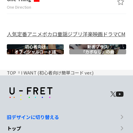
One Direction
人気
定番
アニメ
ボカロ
童謡
ジブリ
洋楽
映画
ドラマ
CM
初心者向け
動画プラス
オフィシャル
コード譜
「カポなし」の曲
TOP
I WANT (初心者向け簡単コード ver.)
旧デザインに切り替える
トップ