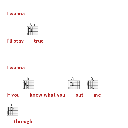
I
w
a
n
n
a
Am
I
'
l
l
s
t
a
y
t
r
u
e
I
w
a
n
n
a
E
Am
G
I
f
y
o
u
k
n
e
w
w
h
a
t
y
o
u
p
u
t
m
e
D
t
h
r
o
u
g
h