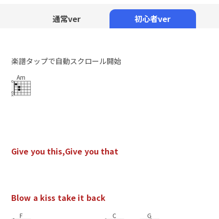
Mute
通常ver
初心者ver
楽譜タップで自動スクロール開始
Am
G
i
v
e
y
o
u
t
h
i
s
,
G
i
v
e
y
o
u
t
h
a
t
B
l
o
w
a
k
i
s
s
t
a
k
e
i
t
b
a
c
k
F
C
G