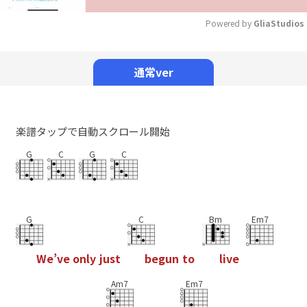
Powered by 
GliaStudios
Mute
通常ver
楽譜タップで自動スクロール開始
G
C
G
C
G
C
Bm
Em7
W
e
’
v
e
o
n
l
y
j
u
s
t
b
e
g
u
n
t
o
l
i
v
e
Am7
Em7