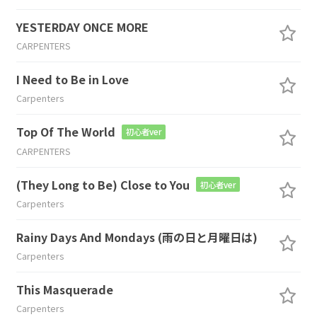
YESTERDAY ONCE MORE
CARPENTERS
I Need to Be in Love
Carpenters
Top Of The World
初心者ver
CARPENTERS
(They Long to Be) Close to You
初心者ver
Carpenters
Rainy Days And Mondays (雨の日と月曜日は)
Carpenters
This Masquerade
Carpenters