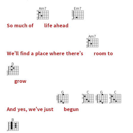
Am7
Em7
S
o
m
u
c
h
o
f
l
i
f
e
a
h
e
a
d
Am7
W
e
’
l
l
f
n
d
a
p
l
a
c
e
w
h
e
r
e
t
h
e
r
e
’
s
r
o
o
m
t
o
D
g
r
o
w
G
C
G
C
A
n
d
y
e
s
,
w
e
'
v
e
j
u
s
t
b
e
g
u
n
B