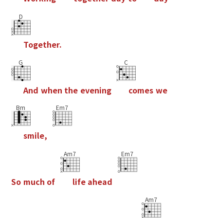
D
T
o
g
e
t
h
e
r
.
G
C
A
n
d
w
h
e
n
t
h
e
e
v
e
n
i
n
g
c
o
m
e
s
w
e
Bm
Em7
s
m
i
l
e
,
Am7
Em7
S
o
m
u
c
h
o
f
l
i
f
e
a
h
e
a
d
Am7