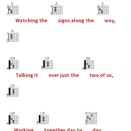
E
A
E
W
a
t
c
h
i
n
g
t
h
e
s
i
g
n
s
a
l
o
n
g
t
h
e
w
a
y
,
A
G#
C#
G#
T
a
l
k
i
n
g
i
t
o
v
e
r
j
u
s
t
t
h
e
t
w
o
o
f
u
s
,
C#
G#
C#
D7sus4
W
o
r
k
i
n
g
t
o
g
e
t
h
e
r
d
a
y
t
o
d
a
y