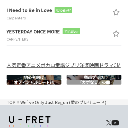
I Need to Be in Love
初心者ver
Carpenters
YESTERDAY ONCE MORE
初心者ver
CARPENTERS
人気
定番
アニメ
ボカロ
童謡
ジブリ
洋楽
映画
ドラマ
CM
初心者向け
動画プラス
オフィシャル
コード譜
「カポなし」の曲
TOP
We`ve Only Just Begun (愛のプレリュード)