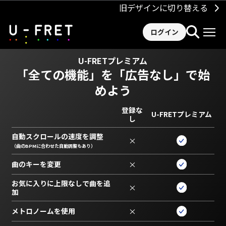
旧デザインに切り替える
ログイン
U-FRETプレミアム
「全ての機能」を
「広告なし」で始
めよう
登録な
U-FRETプレミアム
し
自動スクロールの速度を調整
×
（曲のBPMに合わせた自動調整もあり）
曲のキーを変更
×
お気に入りに上限なしで曲を追
×
加
メトロノームを使用
×