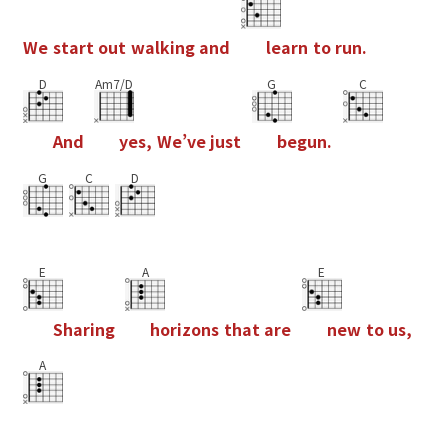
W
e
s
t
a
r
t
o
u
t
w
a
l
k
i
n
g
a
n
d
l
e
a
r
n
t
o
r
u
n
.
D
Am7/D
G
C
A
n
d
y
e
s
,
W
e
’
v
e
j
u
s
t
b
e
g
u
n
.
G
C
D
E
A
E
S
h
a
r
i
n
g
h
o
r
i
z
o
n
s
t
h
a
t
a
r
e
n
e
w
t
o
u
s
,
A