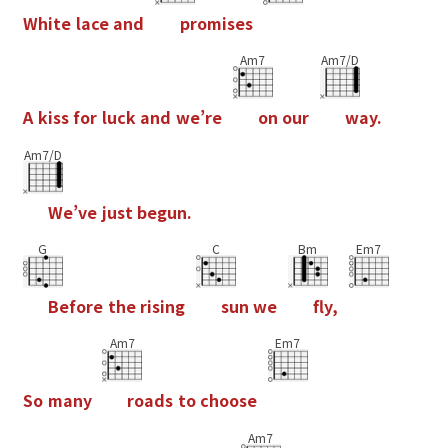
W
h
i
t
e
l
a
c
e
a
n
d
p
r
o
m
i
s
e
s
Am7
Am7/D
A
k
i
s
s
f
o
r
l
u
c
k
a
n
d
w
e
’
r
e
o
n
o
u
r
w
a
y
.
Am7/D
W
e
’
v
e
j
u
s
t
b
e
g
u
n
.
G
C
Bm
Em7
B
e
f
o
r
e
t
h
e
r
i
s
i
n
g
s
u
n
w
e
f
y
,
Am7
Em7
S
o
m
a
n
y
r
o
a
d
s
t
o
c
h
o
o
s
e
Am7