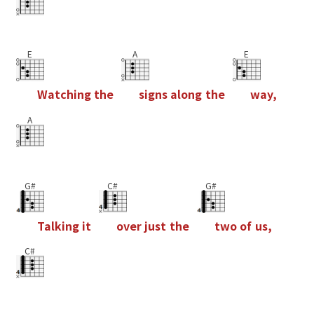
E
A
E
W
a
t
c
h
i
n
g
t
h
e
s
i
g
n
s
a
l
o
n
g
t
h
e
w
a
y
,
A
G#
C#
G#
T
a
l
k
i
n
g
i
t
o
v
e
r
j
u
s
t
t
h
e
t
w
o
o
f
u
s
,
C#