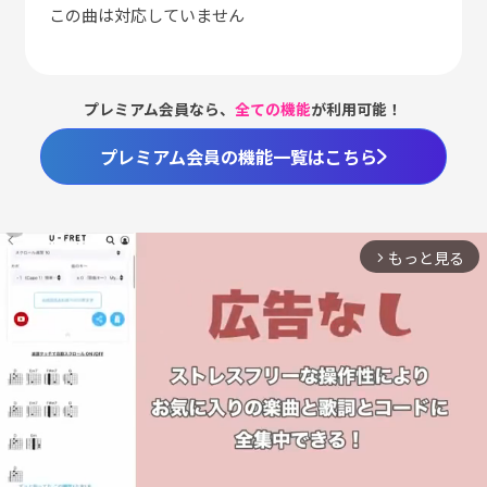
この曲は対応していません
プレミアム会員なら、
全ての機能
が利用可能！
プレミアム会員の機能一覧はこちら
もっと見る
arrow_forward_ios