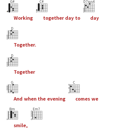
G#
C#
D7sus4
W
o
r
k
i
n
g
t
o
g
e
t
h
e
r
d
a
y
t
o
d
a
y
D
T
o
g
e
t
h
e
r
.
D
T
o
g
e
t
h
e
r
G
C
A
n
d
w
h
e
n
t
h
e
e
v
e
n
i
n
g
c
o
m
e
s
w
e
Bm
Em7
s
m
i
l
e
,