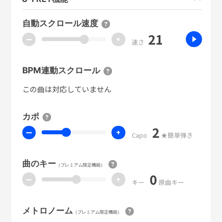
自動スクロール速度
21
ー
+
速さ
BPM連動スクロール
この曲は対応していません
カポ
2
ー
+
Capo
★簡単弾き
曲のキー
（プレミアム限定機能）
0
ー
+
キー
原曲キー
メトロノーム
（プレミアム限定機能）