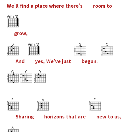
W
e
’
l
l
f
n
d
a
p
l
a
c
e
w
h
e
r
e
t
h
e
r
e
’
s
r
o
o
m
t
o
Am7/D
g
r
o
w
,
D
Am7/D
G
C
A
n
d
y
e
s
,
W
e
’
v
e
j
u
s
t
b
e
g
u
n
.
G
C
D
E
A
E
S
h
a
r
i
n
g
h
o
r
i
z
o
n
s
t
h
a
t
a
r
e
n
e
w
t
o
u
s
,
A