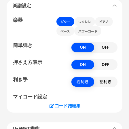
楽譜設定
楽器
ギター
ウクレレ
ピアノ
ベース
パワーコード
簡単弾き
ON
OFF
押さえ方表示
ON
OFF
利き手
右利き
左利き
マイコード設定
コード譜編集
U-FRET機能