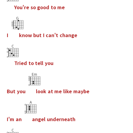
Y
o
u
'
r
e
s
o
g
o
o
d
t
o
m
e
G
I
k
n
o
w
b
u
t
I
c
a
n
'
t
c
h
a
n
g
e
C
T
r
i
e
d
t
o
t
e
l
l
y
o
u
Em
B
u
t
y
o
u
l
o
o
k
a
t
m
e
l
i
k
e
m
a
y
b
e
A
I
'
m
a
n
a
n
g
e
l
u
n
d
e
r
n
e
a
t
h
C