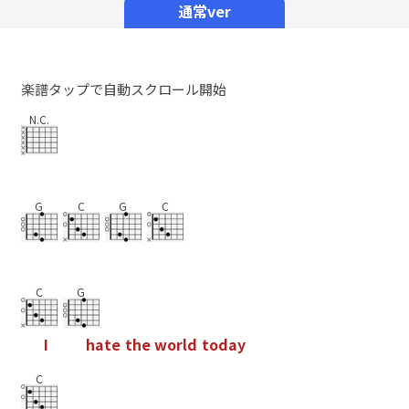
通常ver
楽譜タップで自動スクロール開始
N.C.
G
C
G
C
C
G
I
h
a
t
e
t
h
e
w
o
r
l
d
t
o
d
a
y
C