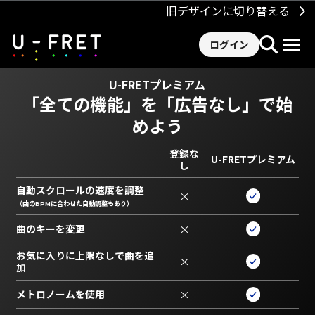
旧デザインに切り替える
ログイン
U-FRETプレミアム
「全ての機能」を
「広告なし」で始
めよう
登録な
U-FRETプレミアム
し
自動スクロールの速度を調整
×
（曲のBPMに合わせた自動調整もあり）
曲のキーを変更
×
お気に入りに上限なしで曲を追
×
加
メトロノームを使用
×