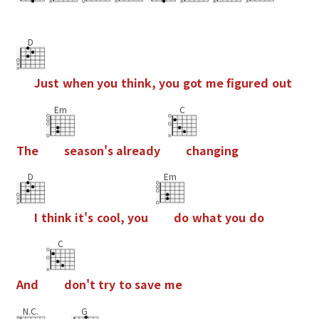
D
J
u
s
t
w
h
e
n
y
o
u
t
h
i
n
k
,
y
o
u
g
o
t
m
e
f
g
u
r
e
d
o
u
t
Em
C
T
h
e
s
e
a
s
o
n
'
s
a
l
r
e
a
d
y
c
h
a
n
g
i
n
g
D
Em
I
t
h
i
n
k
i
t
'
s
c
o
o
l
,
y
o
u
d
o
w
h
a
t
y
o
u
d
o
C
A
n
d
d
o
n
'
t
t
r
y
t
o
s
a
v
e
m
e
N.C.
G