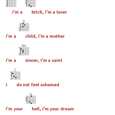
I
'
m
a
b
i
t
c
h
,
I
'
m
a
l
o
v
e
r
D
I
'
m
a
c
h
i
l
d
,
I
'
m
a
m
o
t
h
e
r
Am
I
'
m
a
s
i
n
n
e
r
,
I
'
m
a
s
a
i
n
t
C
I
d
o
n
o
t
f
e
e
l
a
s
h
a
m
e
d
G
I
'
m
y
o
u
r
h
e
l
l
,
I
'
m
y
o
u
r
d
r
e
a
m