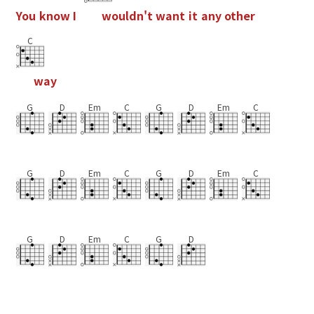
Y
o
u
k
n
o
w
I
w
o
u
l
d
n
'
t
w
a
n
t
i
t
a
n
y
o
t
h
e
r
C
w
a
y
G
D
Em
C
G
D
Em
C
G
D
Em
C
G
D
Em
C
G
D
Em
C
G
D