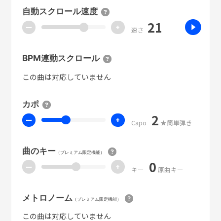
自動スクロール速度
21
ー
+
速さ
BPM連動スクロール
この曲は対応していません
カポ
2
ー
+
Capo
★簡単弾き
曲のキー
（プレミアム限定機能）
0
ー
+
キー
原曲キー
メトロノーム
（プレミアム限定機能）
この曲は対応していません