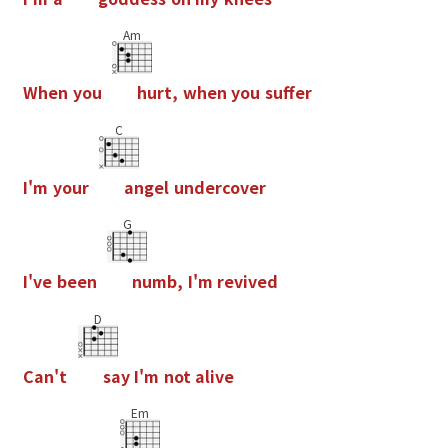
Am
W
h
e
n
y
o
u
h
u
r
t
,
w
h
e
n
y
o
u
s
u
f
e
r
C
I
'
m
y
o
u
r
a
n
g
e
l
u
n
d
e
r
c
o
v
e
r
G
I
'
v
e
b
e
e
n
n
u
m
b
,
I
'
m
r
e
v
i
v
e
d
D
C
a
n
'
t
s
a
y
I
'
m
n
o
t
a
l
i
v
e
Em