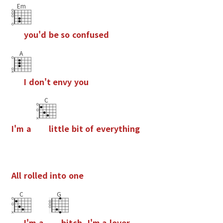
Em
y
o
u
'
d
b
e
s
o
c
o
n
f
u
s
e
d
A
I
d
o
n
'
t
e
n
v
y
y
o
u
C
I
'
m
a
l
i
t
t
l
e
b
i
t
o
f
e
v
e
r
y
t
h
i
n
g
A
l
l
r
o
l
l
e
d
i
n
t
o
o
n
e
C
G
I
'
m
a
b
i
t
c
h
,
I
'
m
a
l
o
v
e
r