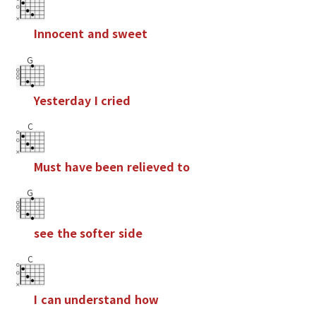
I
n
n
o
c
e
n
t
a
n
d
s
w
e
e
t
G
Y
e
s
t
e
r
d
a
y
I
c
r
i
e
d
C
M
u
s
t
h
a
v
e
b
e
e
n
r
e
l
i
e
v
e
d
t
o
G
s
e
e
t
h
e
s
o
f
t
e
r
s
i
d
e
C
I
c
a
n
u
n
d
e
r
s
t
a
n
d
h
o
w