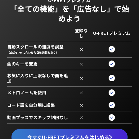
「全ての機能」を
「広告なし」で始
めよう
登録な
U-FRETプレミアム
し
自動スクロールの速度を調整
×
（曲のBPMに合わせた自動調整もあり）
曲のキーを変更
×
お気に入りに上限なしで曲を追
×
加
メトロノームを使用
×
コード譜を自分用に編集
×
動画プラスでスキップ制限なし
×
今すぐU-FRETプレミアムをはじめる