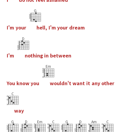
G
I
'
m
y
o
u
r
h
e
l
l
,
I
'
m
y
o
u
r
d
r
e
a
m
D
I
'
m
n
o
t
h
i
n
g
i
n
b
e
t
w
e
e
n
Em
Y
o
u
k
n
o
w
y
o
u
w
o
u
l
d
n
'
t
w
a
n
t
i
t
a
n
y
o
t
h
e
r
C
w
a
y
G
D
Em
C
G
D
Am
C