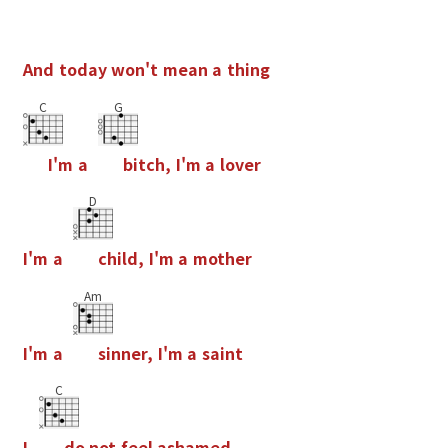
A
n
d
t
o
d
a
y
w
o
n
'
t
m
e
a
n
a
t
h
i
n
g
C
G
I
'
m
a
b
i
t
c
h
,
I
'
m
a
l
o
v
e
r
D
I
'
m
a
c
h
i
l
d
,
I
'
m
a
m
o
t
h
e
r
Am
I
'
m
a
s
i
n
n
e
r
,
I
'
m
a
s
a
i
n
t
C
I
d
o
n
o
t
f
e
e
l
a
s
h
a
m
e
d