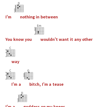
D
I
'
m
n
o
t
h
i
n
g
i
n
b
e
t
w
e
e
n
Em
Y
o
u
k
n
o
w
y
o
u
w
o
u
l
d
n
'
t
w
a
n
t
i
t
a
n
y
o
t
h
e
r
C
w
a
y
C
G
I
'
m
a
b
i
t
c
h
,
I
'
m
a
t
e
a
s
e
D
I
'
m
a
g
o
d
d
e
s
s
o
n
m
y
k
n
e
e
s