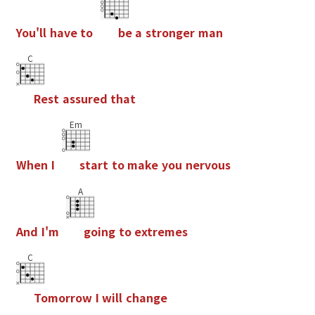
Y
o
u
'
l
l
h
a
v
e
t
o
b
e
a
s
t
r
o
n
g
e
r
m
a
n
C
R
e
s
t
a
s
s
u
r
e
d
t
h
a
t
Em
W
h
e
n
I
s
t
a
r
t
t
o
m
a
k
e
y
o
u
n
e
r
v
o
u
s
A
A
n
d
I
'
m
g
o
i
n
g
t
o
e
x
t
r
e
m
e
s
C
T
o
m
o
r
r
o
w
I
w
i
l
l
c
h
a
n
g
e