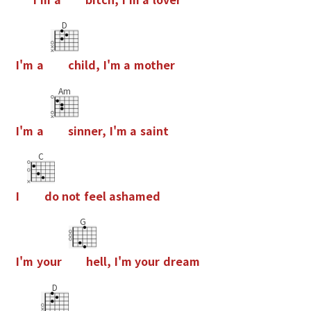
D
I
'
m
a
c
h
i
l
d
,
I
'
m
a
m
o
t
h
e
r
Am
I
'
m
a
s
i
n
n
e
r
,
I
'
m
a
s
a
i
n
t
C
I
d
o
n
o
t
f
e
e
l
a
s
h
a
m
e
d
G
I
'
m
y
o
u
r
h
e
l
l
,
I
'
m
y
o
u
r
d
r
e
a
m
D