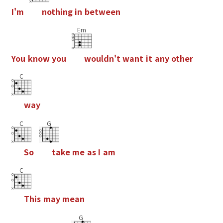
I
'
m
n
o
t
h
i
n
g
i
n
b
e
t
w
e
e
n
Em
Y
o
u
k
n
o
w
y
o
u
w
o
u
l
d
n
'
t
w
a
n
t
i
t
a
n
y
o
t
h
e
r
C
w
a
y
C
G
S
o
t
a
k
e
m
e
a
s
I
a
m
C
T
h
i
s
m
a
y
m
e
a
n
G