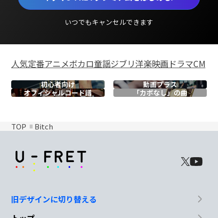
いつでもキャンセルできます
人気
定番
アニメ
ボカロ
童謡
ジブリ
洋楽
映画
ドラマ
CM
初心者向け
動画プラス
オフィシャル
コード譜
「カポなし」の曲
TOP
Bitch
旧デザインに切り替える
トップ