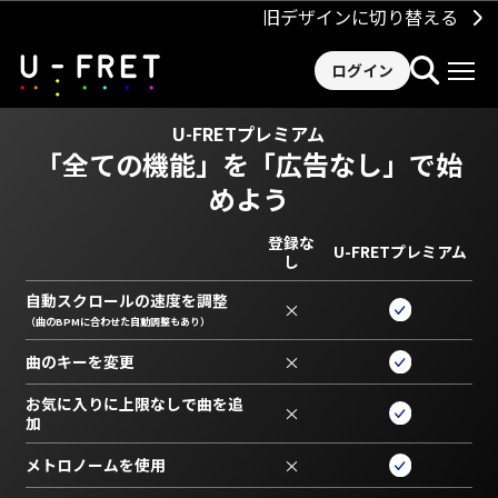
旧デザインに切り替える
ログイン
U-FRETプレミアム
「全ての機能」を
「広告なし」で始
めよう
登録な
U-FRETプレミアム
し
自動スクロールの速度を調整
×
（曲のBPMに合わせた自動調整もあり）
曲のキーを変更
×
お気に入りに上限なしで曲を追
×
加
メトロノームを使用
×