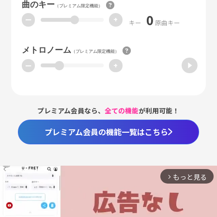
曲のキー
（プレミアム限定機能）
0
ー
+
キー
原曲キー
メトロノーム
（プレミアム限定機能）
ー
+
プレミアム会員なら、
全ての機能
が利用可能！
プレミアム会員の機能一覧はこちら
もっと見る
arrow_forward_ios