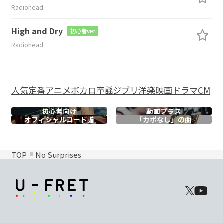
Radiohead
High and Dry
初心者ver
Radiohead
人気
定番
アニメ
ボカロ
童謡
ジブリ
洋楽
映画
ドラマ
CM
初心者向け
動画プラス
オフィシャル
コード譜
「カポなし」の曲
TOP
No Surprises