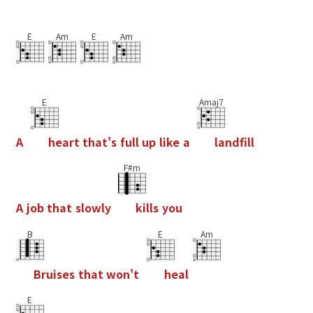
E
Am
E
Am
E
Amaj7
A
h
e
a
r
t
t
h
a
t
'
s
f
u
l
l
u
p
l
i
k
e
a
l
a
n
d
f
l
l
F#m
A
j
o
b
t
h
a
t
s
l
o
w
l
y
k
i
l
l
s
y
o
u
B
E
Am
B
r
u
i
s
e
s
t
h
a
t
w
o
n
'
t
h
e
a
l
E