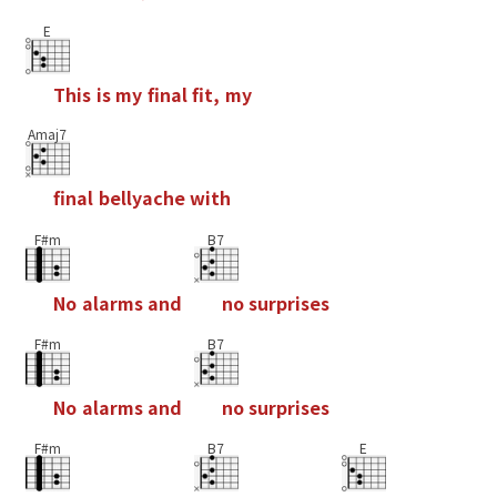
E
T
h
i
s
i
s
m
y
f
n
a
l
f
t
,
m
y
Amaj7
f
n
a
l
b
e
l
l
y
a
c
h
e
w
i
t
h
F#m
B7
N
o
a
l
a
r
m
s
a
n
d
n
o
s
u
r
p
r
i
s
e
s
F#m
B7
N
o
a
l
a
r
m
s
a
n
d
n
o
s
u
r
p
r
i
s
e
s
F#m
B7
E