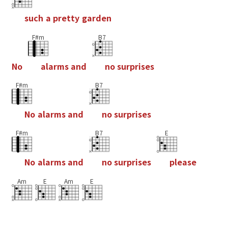
s
u
c
h
a
p
r
e
t
t
y
g
a
r
d
e
n
F#m
B7
N
o
a
l
a
r
m
s
a
n
d
n
o
s
u
r
p
r
i
s
e
s
F#m
B7
N
o
a
l
a
r
m
s
a
n
d
n
o
s
u
r
p
r
i
s
e
s
F#m
B7
E
N
o
a
l
a
r
m
s
a
n
d
n
o
s
u
r
p
r
i
s
e
s
p
l
e
a
s
e
Am
E
Am
E