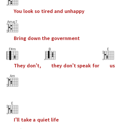
Y
o
u
l
o
o
k
s
o
t
i
r
e
d
a
n
d
u
n
h
a
p
p
y
Amaj7
B
r
i
n
g
d
o
w
n
t
h
e
g
o
v
e
r
n
m
e
n
t
F#m
B
E
T
h
e
y
d
o
n
'
t
,
t
h
e
y
d
o
n
'
t
s
p
e
a
k
f
o
r
u
s
Am
E
I
'
l
l
t
a
k
e
a
q
u
i
e
t
l
i
f
e