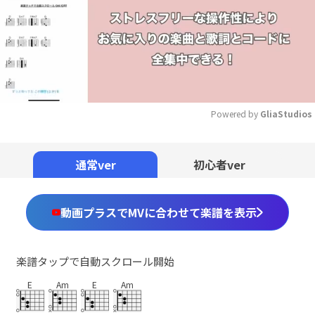
Powered by 
GliaStudios
Mute
通常ver
初心者ver
動画プラスでMVに合わせて楽譜を表示
楽譜タップで自動スクロール開始
E
Am
E
Am