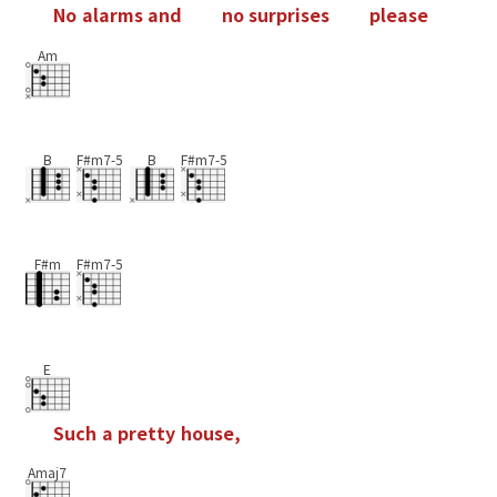
N
o
a
l
a
r
m
s
a
n
d
n
o
s
u
r
p
r
i
s
e
s
p
l
e
a
s
e
Am
B
F#m7-5
B
F#m7-5
F#m
F#m7-5
E
S
u
c
h
a
p
r
e
t
t
y
h
o
u
s
e
,
Amaj7