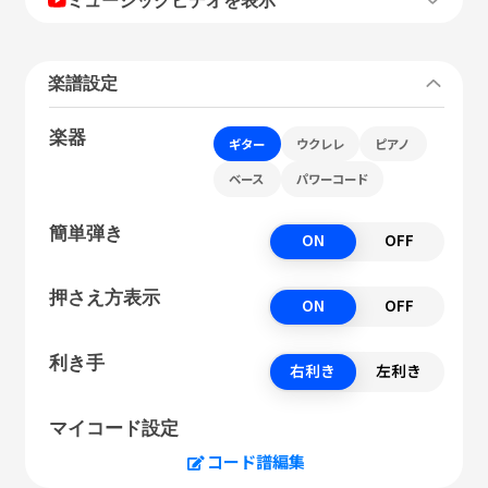
楽譜設定
楽器
ギター
ウクレレ
ピアノ
ベース
パワーコード
簡単弾き
ON
OFF
押さえ方表示
ON
OFF
利き手
右利き
左利き
マイコード設定
コード譜編集