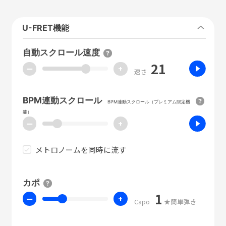
U-FRET機能
自動スクロール速度
21
ー
+
速さ
BPM連動スクロール
BPM連動スクロール（プレミアム限定機
能）
ー
+
メトロノームを同時に流す
カポ
1
ー
+
Capo
★簡単弾き