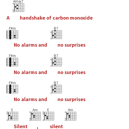
Amaj7
A
h
a
n
d
s
h
a
k
e
o
f
c
a
r
b
o
n
m
o
n
o
x
i
d
e
F#m
B7
N
o
a
l
a
r
m
s
a
n
d
n
o
s
u
r
p
r
i
s
e
s
F#m
B7
N
o
a
l
a
r
m
s
a
n
d
n
o
s
u
r
p
r
i
s
e
s
F#m
B7
N
o
a
l
a
r
m
s
a
n
d
n
o
s
u
r
p
r
i
s
e
s
E
Am
E
Am
S
i
l
e
n
t
,
s
i
l
e
n
t