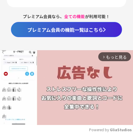
プレミアム会員なら、
全ての機能
が利用可能！
プレミアム会員の機能一覧はこちら
もっと見る
arrow_forward_ios
Powered by 
GliaStudios