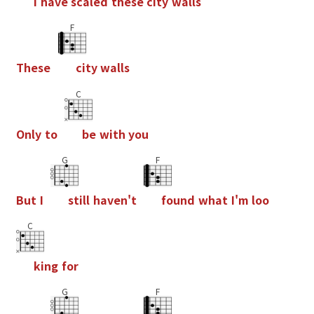
I
h
a
v
e
s
c
a
l
e
d
t
h
e
s
e
c
i
t
y
w
a
l
l
s
F
T
h
e
s
e
c
i
t
y
w
a
l
l
s
C
O
n
l
y
t
o
b
e
w
i
t
h
y
o
u
G
F
B
u
t
I
s
t
i
l
l
h
a
v
e
n
'
t
f
o
u
n
d
w
h
a
t
I
'
m
l
o
o
C
k
i
n
g
f
o
r
G
F