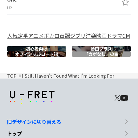
U2
人気
定番
アニメ
ボカロ
童謡
ジブリ
洋楽
映画
ドラマ
CM
初心者向け
動画プラス
オフィシャル
コード譜
「カポなし」の曲
TOP
I Still Haven't Found What I'm Looking For
旧デザインに切り替える
トップ