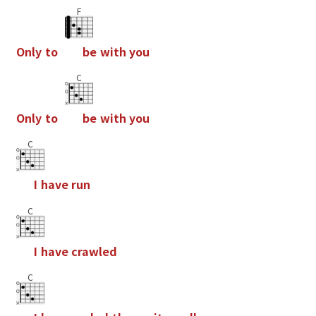
F
O
n
l
y
t
o
b
e
w
i
t
h
y
o
u
C
O
n
l
y
t
o
b
e
w
i
t
h
y
o
u
C
I
h
a
v
e
r
u
n
C
I
h
a
v
e
c
r
a
w
l
e
d
C