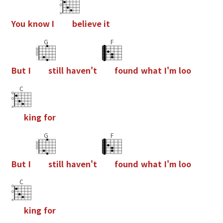
Y
o
u
k
n
o
w
I
b
e
l
i
e
v
e
i
t
G
F
B
u
t
I
s
t
i
l
l
h
a
v
e
n
'
t
f
o
u
n
d
w
h
a
t
I
'
m
l
o
o
C
k
i
n
g
f
o
r
G
F
B
u
t
I
s
t
i
l
l
h
a
v
e
n
'
t
f
o
u
n
d
w
h
a
t
I
'
m
l
o
o
C
k
i
n
g
f
o
r