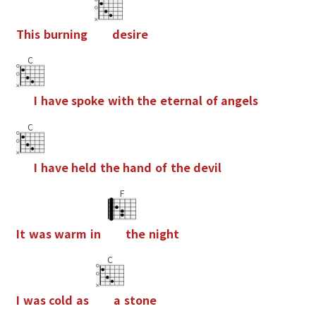
T
h
i
s
b
u
r
n
i
n
g
d
e
s
i
r
e
C
I
h
a
v
e
s
p
o
k
e
w
i
t
h
t
h
e
e
t
e
r
n
a
l
o
f
a
n
g
e
l
s
C
I
h
a
v
e
h
e
l
d
t
h
e
h
a
n
d
o
f
t
h
e
d
e
v
i
l
F
I
t
w
a
s
w
a
r
m
i
n
t
h
e
n
i
g
h
t
C
I
w
a
s
c
o
l
d
a
s
a
s
t
o
n
e