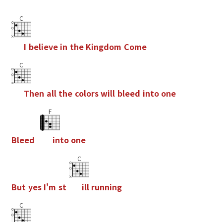
C
I
b
e
l
i
e
v
e
i
n
t
h
e
K
i
n
g
d
o
m
C
o
m
e
C
T
h
e
n
a
l
l
t
h
e
c
o
l
o
r
s
w
i
l
l
b
l
e
e
d
i
n
t
o
o
n
e
F
B
l
e
e
d
i
n
t
o
o
n
e
C
B
u
t
y
e
s
I
'
m
s
t
i
l
l
r
u
n
n
i
n
g
C