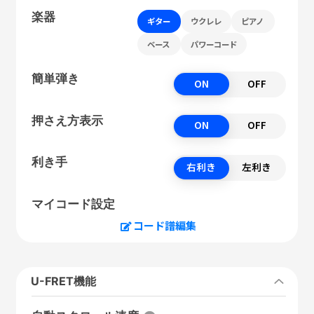
楽器
ギター
ウクレレ
ピアノ
ベース
パワーコード
簡単弾き
ON
OFF
押さえ方表示
ON
OFF
利き手
右利き
左利き
マイコード設定
コード譜編集
U-FRET機能