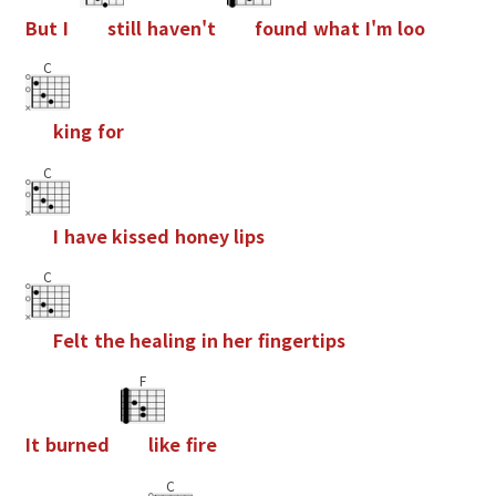
B
u
t
I
s
t
i
l
l
h
a
v
e
n
'
t
f
o
u
n
d
w
h
a
t
I
'
m
l
o
o
C
k
i
n
g
f
o
r
C
I
h
a
v
e
k
i
s
s
e
d
h
o
n
e
y
l
i
p
s
C
F
e
l
t
t
h
e
h
e
a
l
i
n
g
i
n
h
e
r
f
n
g
e
r
t
i
p
s
F
I
t
b
u
r
n
e
d
l
i
k
e
f
r
e
C