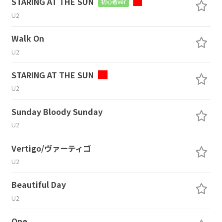
STARING AT THE SUN
初心者ver
U2
Walk On
U2
STARING AT THE SUN
U2
Sunday Bloody Sunday
U2
Vertigo/ヴァーティゴ
U2
Beautiful Day
U2
One