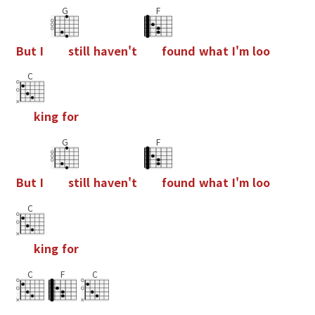
G
F
B
u
t
I
s
t
i
l
l
h
a
v
e
n
'
t
f
o
u
n
d
w
h
a
t
I
'
m
l
o
o
C
k
i
n
g
f
o
r
G
F
B
u
t
I
s
t
i
l
l
h
a
v
e
n
'
t
f
o
u
n
d
w
h
a
t
I
'
m
l
o
o
C
k
i
n
g
f
o
r
C
F
C