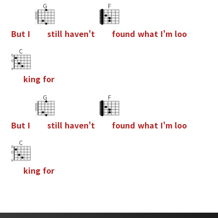
G
F
B
u
t
I
s
t
i
l
l
h
a
v
e
n
'
t
f
o
u
n
d
w
h
a
t
I
'
m
l
o
o
C
k
i
n
g
f
o
r
G
F
B
u
t
I
s
t
i
l
l
h
a
v
e
n
'
t
f
o
u
n
d
w
h
a
t
I
'
m
l
o
o
C
k
i
n
g
f
o
r