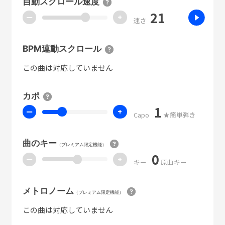
自動スクロール速度
21
ー
+
速さ
BPM連動スクロール
この曲は対応していません
カポ
1
ー
+
Capo
★簡単弾き
曲のキー
（プレミアム限定機能）
0
ー
+
キー
原曲キー
メトロノーム
（プレミアム限定機能）
この曲は対応していません