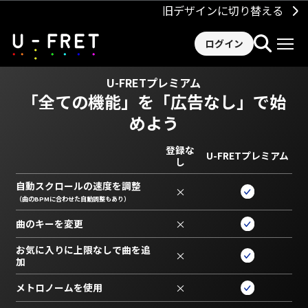
旧デザインに切り替える
ログイン
U-FRETプレミアム
「全ての機能」を
「広告なし」で始
めよう
登録な
U-FRETプレミアム
し
自動スクロールの速度を調整
×
（曲のBPMに合わせた自動調整もあり）
曲のキーを変更
×
お気に入りに上限なしで曲を追
×
加
メトロノームを使用
×