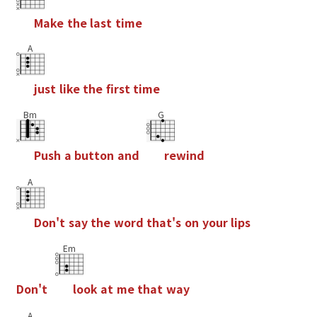
M
a
k
e
t
h
e
l
a
s
t
t
i
m
e
A
j
u
s
t
l
i
k
e
t
h
e
f
r
s
t
t
i
m
e
Bm
G
P
u
s
h
a
b
u
t
t
o
n
a
n
d
r
e
w
i
n
d
A
D
o
n
'
t
s
a
y
t
h
e
w
o
r
d
t
h
a
t
'
s
o
n
y
o
u
r
l
i
p
s
Em
D
o
n
'
t
l
o
o
k
a
t
m
e
t
h
a
t
w
a
y
A