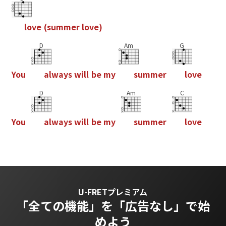
l
o
v
e
(
s
u
m
m
e
r
l
o
v
e
)
D
Am
G
Y
o
u
a
l
w
a
y
s
w
i
l
l
b
e
m
y
s
u
m
m
e
r
l
o
v
e
D
Am
C
Y
o
u
a
l
w
a
y
s
w
i
l
l
b
e
m
y
s
u
m
m
e
r
l
o
v
e
U-FRETプレミアム
「全ての機能」を
「広告なし」で始
めよう