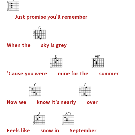
J
u
s
t
p
r
o
m
i
s
e
y
o
u
'
l
l
r
e
m
e
m
b
e
r
G
W
h
e
n
t
h
e
s
k
y
i
s
g
r
e
y
D
Am
'
C
a
u
s
e
y
o
u
w
e
r
e
m
i
n
e
f
o
r
t
h
e
s
u
m
m
e
r
C
G
N
o
w
w
e
k
n
o
w
i
t
'
s
n
e
a
r
l
y
o
v
e
r
D
Am
F
e
e
l
s
l
i
k
e
s
n
o
w
i
n
S
e
p
t
e
m
b
e
r