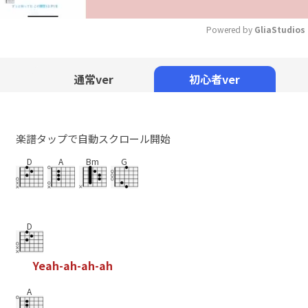
Powered by 
GliaStudios
Mute
通常ver
初心者ver
楽譜タップで自動スクロール開始
D
A
Bm
G
D
Y
e
a
h
-
a
h
-
a
h
-
a
h
A