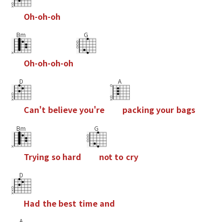
O
h
-
o
h
-
o
h
Bm
G
O
h
-
o
h
-
o
h
-
o
h
D
A
C
a
n
'
t
b
e
l
i
e
v
e
y
o
u
'
r
e
p
a
c
k
i
n
g
y
o
u
r
b
a
g
s
Bm
G
T
r
y
i
n
g
s
o
h
a
r
d
n
o
t
t
o
c
r
y
D
H
a
d
t
h
e
b
e
s
t
t
i
m
e
a
n
d
A