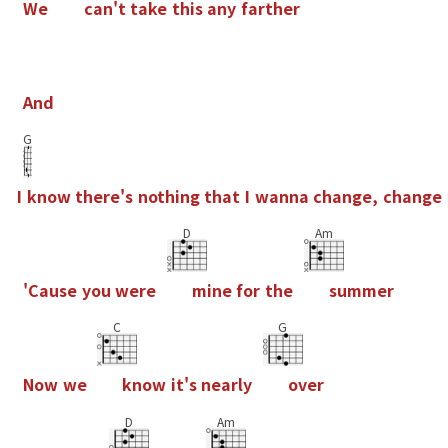
W
e
c
a
n
'
t
t
a
k
e
t
h
i
s
a
n
y
f
a
r
t
h
e
r
A
n
d
G
I
k
n
o
w
t
h
e
r
e
'
s
n
o
t
h
i
n
g
t
h
a
t
I
w
a
n
n
a
c
h
a
n
g
e
,
c
h
a
n
g
e
D
Am
'
C
a
u
s
e
y
o
u
w
e
r
e
m
i
n
e
f
o
r
t
h
e
s
u
m
m
e
r
C
G
N
o
w
w
e
k
n
o
w
i
t
'
s
n
e
a
r
l
y
o
v
e
r
D
Am