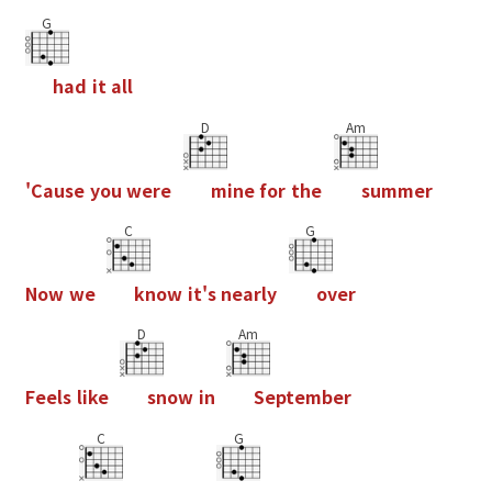
G
h
a
d
i
t
a
l
l
D
Am
'
C
a
u
s
e
y
o
u
w
e
r
e
m
i
n
e
f
o
r
t
h
e
s
u
m
m
e
r
C
G
N
o
w
w
e
k
n
o
w
i
t
'
s
n
e
a
r
l
y
o
v
e
r
D
Am
F
e
e
l
s
l
i
k
e
s
n
o
w
i
n
S
e
p
t
e
m
b
e
r
C
G