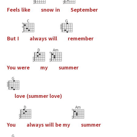
F
e
e
l
s
l
i
k
e
s
n
o
w
i
n
S
e
p
t
e
m
b
e
r
C
G
B
u
t
I
a
l
w
a
y
s
w
i
l
l
r
e
m
e
m
b
e
r
D
Am
Y
o
u
w
e
r
e
m
y
s
u
m
m
e
r
G
l
o
v
e
(
s
u
m
m
e
r
l
o
v
e
)
D
Am
Y
o
u
a
l
w
a
y
s
w
i
l
l
b
e
m
y
s
u
m
m
e
r
G