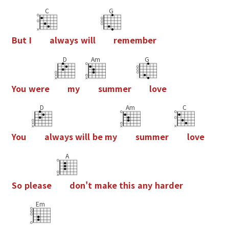
C
G
B
u
t
I
a
l
w
a
y
s
w
i
l
l
r
e
m
e
m
b
e
r
D
Am
G
Y
o
u
w
e
r
e
m
y
s
u
m
m
e
r
l
o
v
e
D
Am
C
Y
o
u
a
l
w
a
y
s
w
i
l
l
b
e
m
y
s
u
m
m
e
r
l
o
v
e
A
S
o
p
l
e
a
s
e
d
o
n
'
t
m
a
k
e
t
h
i
s
a
n
y
h
a
r
d
e
r
Em