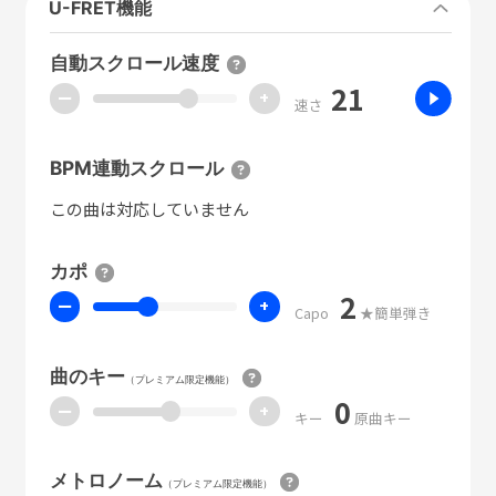
U-FRET機能
自動スクロール速度
21
ー
+
速さ
BPM連動スクロール
この曲は対応していません
カポ
2
ー
+
Capo
★簡単弾き
曲のキー
（プレミアム限定機能）
0
ー
+
キー
原曲キー
メトロノーム
（プレミアム限定機能）