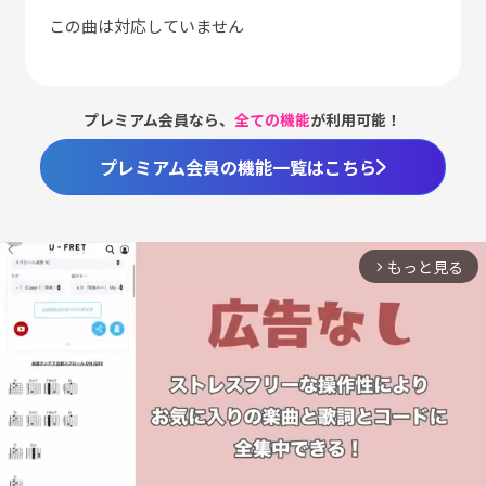
この曲は対応していません
プレミアム会員なら、
全ての機能
が利用可能！
プレミアム会員の機能一覧はこちら
もっと見る
arrow_forward_ios