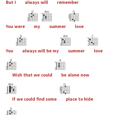
B
u
t
I
a
l
w
a
y
s
w
i
l
l
r
e
m
e
m
b
e
r
D
Am
G
Y
o
u
w
e
r
e
m
y
s
u
m
m
e
r
l
o
v
e
D
Am
C
Y
o
u
a
l
w
a
y
s
w
i
l
l
b
e
m
y
s
u
m
m
e
r
l
o
v
e
D
A
W
i
s
h
t
h
a
t
w
e
c
o
u
l
d
b
e
a
l
o
n
e
n
o
w
Bm
G
I
f
w
e
c
o
u
l
d
f
n
d
s
o
m
e
p
l
a
c
e
t
o
h
i
d
e
D