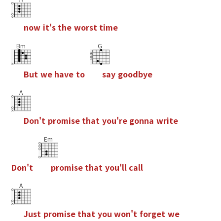
n
o
w
i
t
'
s
t
h
e
w
o
r
s
t
t
i
m
e
Bm
G
B
u
t
w
e
h
a
v
e
t
o
s
a
y
g
o
o
d
b
y
e
A
D
o
n
'
t
p
r
o
m
i
s
e
t
h
a
t
y
o
u
'
r
e
g
o
n
n
a
w
r
i
t
e
Em
D
o
n
'
t
p
r
o
m
i
s
e
t
h
a
t
y
o
u
'
l
l
c
a
l
l
A
J
u
s
t
p
r
o
m
i
s
e
t
h
a
t
y
o
u
w
o
n
'
t
f
o
r
g
e
t
w
e