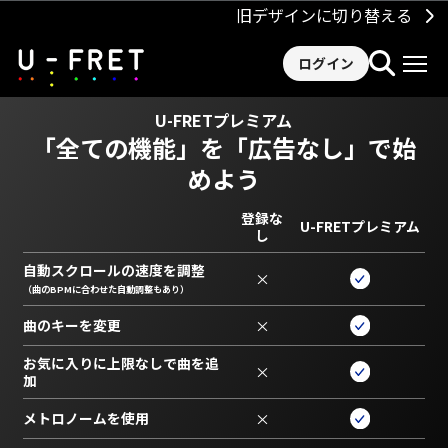
旧デザインに切り替える
ログイン
U-FRETプレミアム
「全ての機能」を
「広告なし」で始
めよう
登録な
U-FRETプレミアム
し
自動スクロールの速度を調整
×
（曲のBPMに合わせた自動調整もあり）
曲のキーを変更
×
お気に入りに上限なしで曲を追
×
加
メトロノームを使用
×