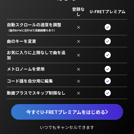
登録な
U-FRETプレミアム
し
自動スクロールの速度を調整
×
（曲のBPMに合わせた自動調整もあり）
曲のキーを変更
×
お気に入りに上限なしで曲を追
×
加
メトロノームを使用
×
コード譜を自分用に編集
×
動画プラスでスキップ制限なし
×
今すぐU-FRETプレミアムをはじめる
いつでもキャンセルできます