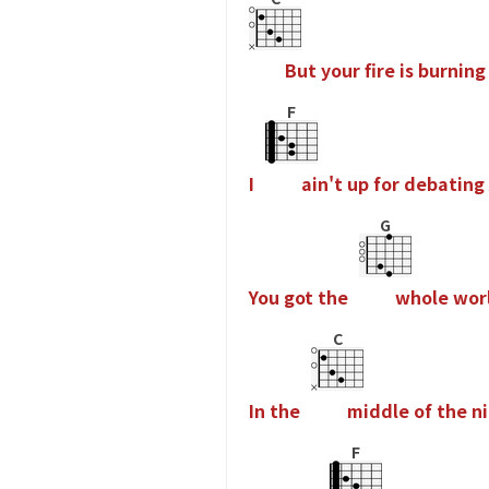
B
u
t
y
o
u
r
f
r
e
i
s
b
u
r
n
i
n
g
F
I
a
i
n
'
t
u
p
f
o
r
d
e
b
a
t
i
n
g
G
Y
o
u
g
o
t
t
h
e
w
h
o
l
e
w
o
r
C
I
n
t
h
e
m
i
d
d
l
e
o
f
t
h
e
n
i
F