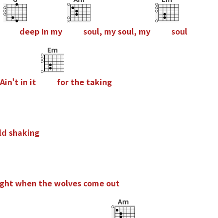
d
e
e
p
I
n
m
y
s
o
u
l
,
m
y
s
o
u
l
,
m
y
s
o
u
l
Em
A
i
n
'
t
i
n
i
t
f
o
r
t
h
e
t
a
k
i
n
g
l
d
s
h
a
k
i
n
g
g
h
t
w
h
e
n
t
h
e
w
o
l
v
e
s
c
o
m
e
o
u
t
Am