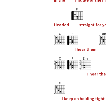
I
n
t
h
e
m
i
d
d
l
e
o
f
t
h
e
n
i
F
H
e
a
d
e
d
s
t
r
a
i
g
h
t
f
o
r
y
C
F
A
I
h
e
a
r
t
h
e
m
C
F
Em
I
h
e
a
r
t
h
e
C
I
k
e
e
p
o
n
h
o
l
d
i
n
g
t
i
g
h
t