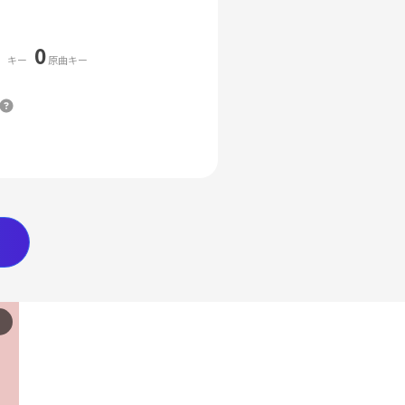
0
キー
原曲キー