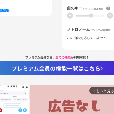
曲のキー
（プレミアム限定機能）
譜編集
ー
+
メトロノーム
（プレミアム限定機能）
この曲は対応していません
プレミアム会員なら、
全ての機能
が利用可能！
プレミアム会員の機能一覧はこちら
もっと見る
arrow_forward_ios