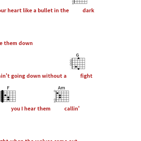
o
u
r
h
e
a
r
t
l
i
k
e
a
b
u
l
l
e
t
i
n
t
h
e
d
a
r
k
e
t
h
e
m
d
o
w
n
G
a
i
n
'
t
g
o
i
n
g
d
o
w
n
w
i
t
h
o
u
t
a
f
g
h
t
F
Am
y
o
u
I
h
e
a
r
t
h
e
m
c
a
l
l
i
n
'