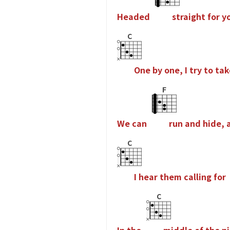
H
e
a
d
e
d
s
t
r
a
i
g
h
t
f
o
r
y
C
O
n
e
b
y
o
n
e
,
I
t
r
y
t
o
t
a
k
F
W
e
c
a
n
r
u
n
a
n
d
h
i
d
e
,
C
I
h
e
a
r
t
h
e
m
c
a
l
l
i
n
g
f
o
r
C