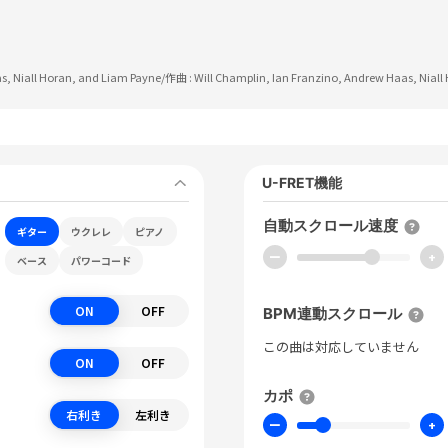
s, Niall Horan, and Liam Payne
/作曲 :
Will Champlin, Ian Franzino, Andrew Haas, Nial
U-FRET機能
自動スクロール速度
ギター
ウクレレ
ピアノ
ー
+
ベース
パワーコード
ON
OFF
BPM連動スクロール
この曲は対応していません
ON
OFF
カポ
右利き
左利き
ー
+