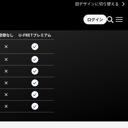
旧デザインに切り替える
ログイン
登録なし
U-FRETプレミアム
×
×
×
×
×
×