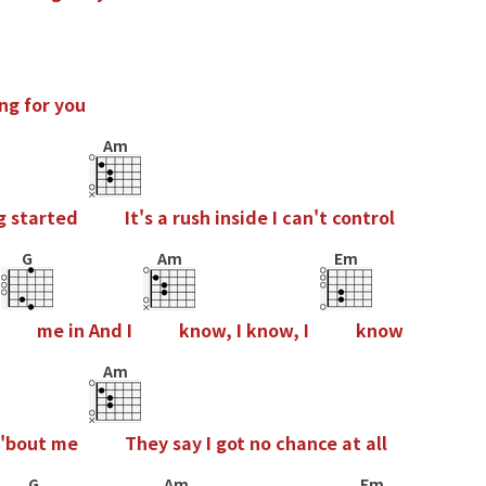
n
g
f
o
r
y
o
u
Am
g
s
t
a
r
t
e
d
I
t
'
s
a
r
u
s
h
i
n
s
i
d
e
I
c
a
n
'
t
c
o
n
t
r
o
l
G
Am
Em
m
e
i
n
A
n
d
I
k
n
o
w
,
I
k
n
o
w
,
I
k
n
o
w
Am
'
b
o
u
t
m
e
T
h
e
y
s
a
y
I
g
o
t
n
o
c
h
a
n
c
e
a
t
a
l
l
G
Am
Em