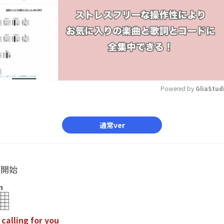
Powered by 
GliaStud
Mute
通常ver
ル開始
m
c
a
l
l
i
n
g
f
o
r
y
o
u