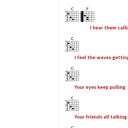
C
F
I
h
e
a
r
t
h
e
m
c
a
l
l
i
C
I
f
e
e
l
t
h
e
w
a
v
e
s
g
e
t
t
i
n
C
Y
o
u
r
e
y
e
s
k
e
e
p
p
u
l
l
i
n
g
C
Y
o
u
r
f
r
i
e
n
d
s
a
l
l
t
a
l
k
i
n
g
C