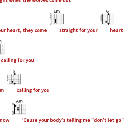
g
h
t
w
h
e
n
t
h
e
w
o
l
v
e
s
c
o
m
e
o
u
t
Em
G
o
u
r
h
e
a
r
t
,
t
h
e
y
c
o
m
e
s
t
r
a
i
g
h
t
f
o
r
y
o
u
r
h
e
a
r
t
m
c
a
l
l
i
n
g
f
o
r
y
o
u
G
m
c
a
l
l
i
n
g
f
o
r
y
o
u
Am
n
o
w
’
C
a
u
s
e
y
o
u
r
b
o
d
y
'
s
t
e
l
l
i
n
g
m
e
"
d
o
n
'
t
l
e
t
g
o
"