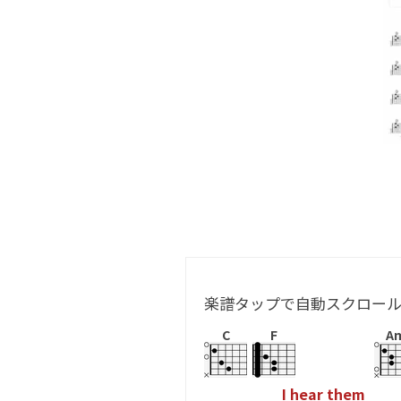
楽譜タップで自動スクロー
C
F
A
I
h
e
a
r
t
h
e
m