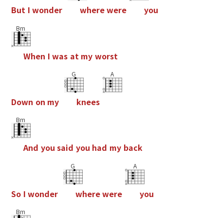
B
u
t
I
w
o
n
d
e
r
w
h
e
r
e
w
e
r
e
y
o
u
Bm
W
h
e
n
I
w
a
s
a
t
m
y
w
o
r
s
t
G
A
D
o
w
n
o
n
m
y
k
n
e
e
s
Bm
A
n
d
y
o
u
s
a
i
d
y
o
u
h
a
d
m
y
b
a
c
k
G
A
S
o
I
w
o
n
d
e
r
w
h
e
r
e
w
e
r
e
y
o
u
Bm