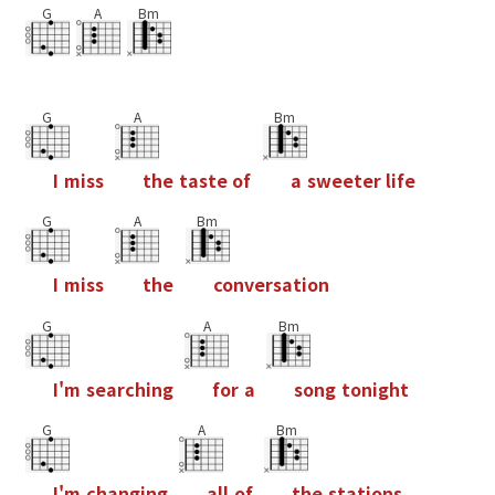
G
A
Bm
G
A
Bm
I
m
i
s
s
t
h
e
t
a
s
t
e
o
f
a
s
w
e
e
t
e
r
l
i
f
e
G
A
Bm
I
m
i
s
s
t
h
e
c
o
n
v
e
r
s
a
t
i
o
n
G
A
Bm
I
'
m
s
e
a
r
c
h
i
n
g
f
o
r
a
s
o
n
g
t
o
n
i
g
h
t
G
A
Bm
I
'
m
c
h
a
n
g
i
n
g
a
l
l
o
f
t
h
e
s
t
a
t
i
o
n
s