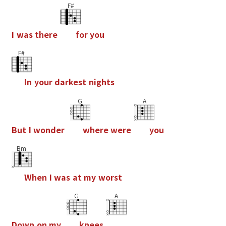
F#
I
w
a
s
t
h
e
r
e
f
o
r
y
o
u
F#
I
n
y
o
u
r
d
a
r
k
e
s
t
n
i
g
h
t
s
G
A
B
u
t
I
w
o
n
d
e
r
w
h
e
r
e
w
e
r
e
y
o
u
Bm
W
h
e
n
I
w
a
s
a
t
m
y
w
o
r
s
t
G
A
D
o
w
n
o
n
m
y
k
n
e
e
s