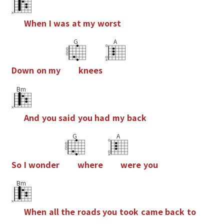
W
h
e
n
I
w
a
s
a
t
m
y
w
o
r
s
t
G
A
D
o
w
n
o
n
m
y
k
n
e
e
s
Bm
A
n
d
y
o
u
s
a
i
d
y
o
u
h
a
d
m
y
b
a
c
k
G
A
S
o
I
w
o
n
d
e
r
w
h
e
r
e
w
e
r
e
y
o
u
Bm
W
h
e
n
a
l
l
t
h
e
r
o
a
d
s
y
o
u
t
o
o
k
c
a
m
e
b
a
c
k
t
o