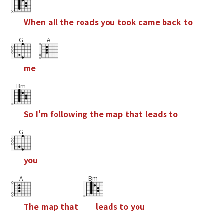
W
h
e
n
a
l
l
t
h
e
r
o
a
d
s
y
o
u
t
o
o
k
c
a
m
e
b
a
c
k
t
o
G
A
m
e
Bm
S
o
I
'
m
f
o
l
l
o
w
i
n
g
t
h
e
m
a
p
t
h
a
t
l
e
a
d
s
t
o
G
y
o
u
A
Bm
T
h
e
m
a
p
t
h
a
t
l
e
a
d
s
t
o
y
o
u