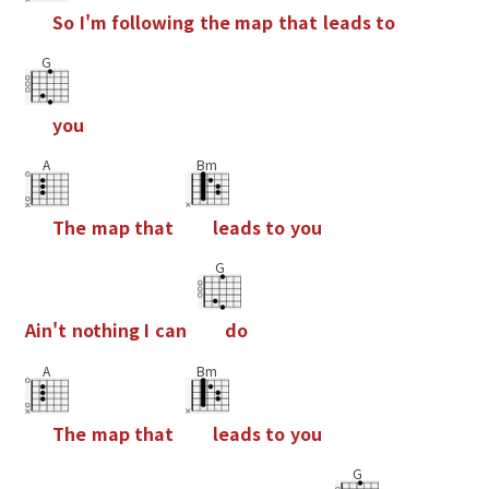
S
o
I
'
m
f
o
l
l
o
w
i
n
g
t
h
e
m
a
p
t
h
a
t
l
e
a
d
s
t
o
G
y
o
u
A
Bm
T
h
e
m
a
p
t
h
a
t
l
e
a
d
s
t
o
y
o
u
G
A
i
n
'
t
n
o
t
h
i
n
g
I
c
a
n
d
o
A
Bm
T
h
e
m
a
p
t
h
a
t
l
e
a
d
s
t
o
y
o
u
G