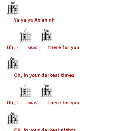
Bm
Y
a
y
a
y
a
A
h
a
h
a
h
A
Bm
O
h
,
I
w
a
s
t
h
e
r
e
f
o
r
y
o
u
Bm
O
h
,
i
n
y
o
u
r
d
a
r
k
e
s
t
t
i
m
e
s
A
Bm
O
h
,
I
w
a
s
t
h
e
r
e
f
o
r
y
o
u
Bm
O
h
,
i
n
y
o
u
r
d
a
r
k
e
s
t
n
i
g
h
t
s