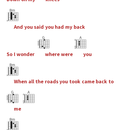
Bm
A
n
d
y
o
u
s
a
i
d
y
o
u
h
a
d
m
y
b
a
c
k
G
A
S
o
I
w
o
n
d
e
r
w
h
e
r
e
w
e
r
e
y
o
u
Bm
W
h
e
n
a
l
l
t
h
e
r
o
a
d
s
y
o
u
t
o
o
k
c
a
m
e
b
a
c
k
t
o
G
A
m
e
Bm