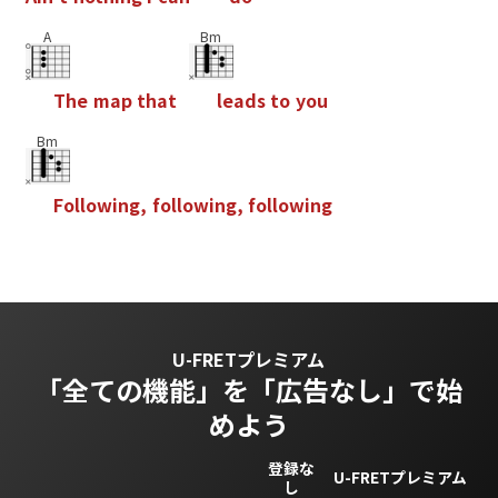
A
Bm
T
h
e
m
a
p
t
h
a
t
l
e
a
d
s
t
o
y
o
u
Bm
F
o
l
l
o
w
i
n
g
,
f
o
l
l
o
w
i
n
g
,
f
o
l
l
o
w
i
n
g
U-FRETプレミアム
「全ての機能」を
「広告なし」で始
めよう
登録な
U-FRETプレミアム
し