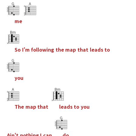
G
A
m
e
Bm
S
o
I
'
m
f
o
l
l
o
w
i
n
g
t
h
e
m
a
p
t
h
a
t
l
e
a
d
s
t
o
G
y
o
u
A
Bm
T
h
e
m
a
p
t
h
a
t
l
e
a
d
s
t
o
y
o
u
G
A
i
n
'
t
n
o
t
h
i
n
g
I
c
a
n
d
o