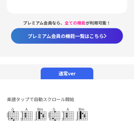
プレミアム会員なら、
全ての機能
が利用可能！
プレミアム会員の機能一覧はこちら
Loaded
:
100.00%
/
Unmute
通常ver
楽譜タップで自動スクロール開始
G
A
Bm
G
A
Bm