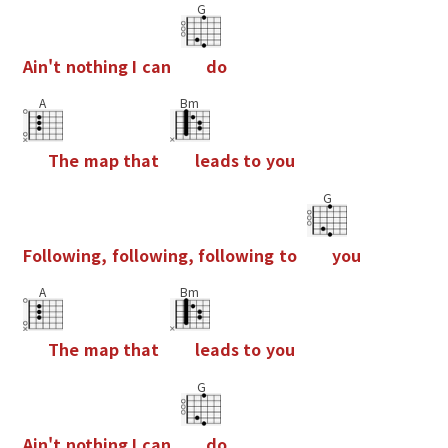
G
A
i
n
'
t
n
o
t
h
i
n
g
I
c
a
n
d
o
A
Bm
T
h
e
m
a
p
t
h
a
t
l
e
a
d
s
t
o
y
o
u
G
F
o
l
l
o
w
i
n
g
,
f
o
l
l
o
w
i
n
g
,
f
o
l
l
o
w
i
n
g
t
o
y
o
u
A
Bm
T
h
e
m
a
p
t
h
a
t
l
e
a
d
s
t
o
y
o
u
G
A
i
n
'
t
n
o
t
h
i
n
g
I
c
a
n
d
o