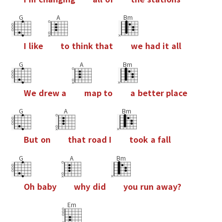
G
A
Bm
I
l
i
k
e
t
o
t
h
i
n
k
t
h
a
t
w
e
h
a
d
i
t
a
l
l
G
A
Bm
W
e
d
r
e
w
a
m
a
p
t
o
a
b
e
t
t
e
r
p
l
a
c
e
G
A
Bm
B
u
t
o
n
t
h
a
t
r
o
a
d
I
t
o
o
k
a
f
a
l
l
G
A
Bm
O
h
b
a
b
y
w
h
y
d
i
d
y
o
u
r
u
n
a
w
a
y
?
Em