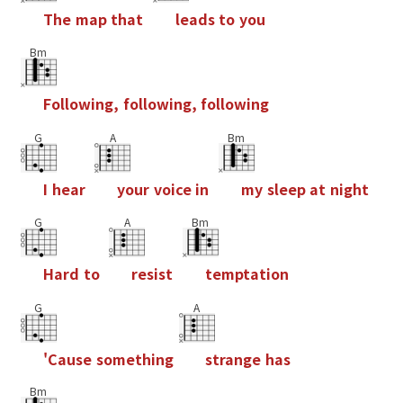
T
h
e
m
a
p
t
h
a
t
l
e
a
d
s
t
o
y
o
u
Bm
F
o
l
l
o
w
i
n
g
,
f
o
l
l
o
w
i
n
g
,
f
o
l
l
o
w
i
n
g
G
A
Bm
I
h
e
a
r
y
o
u
r
v
o
i
c
e
i
n
m
y
s
l
e
e
p
a
t
n
i
g
h
t
G
A
Bm
H
a
r
d
t
o
r
e
s
i
s
t
t
e
m
p
t
a
t
i
o
n
G
A
'
C
a
u
s
e
s
o
m
e
t
h
i
n
g
s
t
r
a
n
g
e
h
a
s
Bm