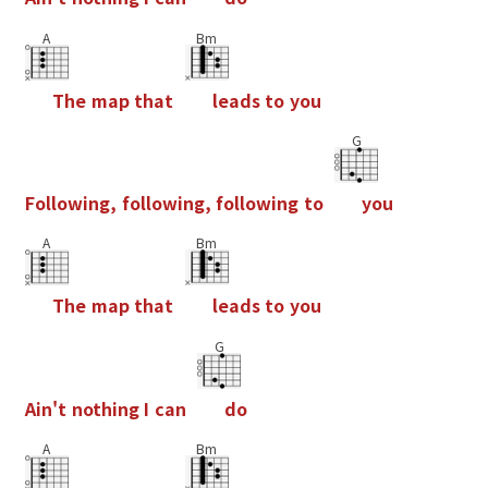
A
Bm
T
h
e
m
a
p
t
h
a
t
l
e
a
d
s
t
o
y
o
u
G
F
o
l
l
o
w
i
n
g
,
f
o
l
l
o
w
i
n
g
,
f
o
l
l
o
w
i
n
g
t
o
y
o
u
A
Bm
T
h
e
m
a
p
t
h
a
t
l
e
a
d
s
t
o
y
o
u
G
A
i
n
'
t
n
o
t
h
i
n
g
I
c
a
n
d
o
A
Bm