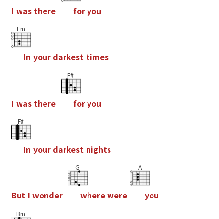
I
w
a
s
t
h
e
r
e
f
o
r
y
o
u
Em
I
n
y
o
u
r
d
a
r
k
e
s
t
t
i
m
e
s
F#
I
w
a
s
t
h
e
r
e
f
o
r
y
o
u
F#
I
n
y
o
u
r
d
a
r
k
e
s
t
n
i
g
h
t
s
G
A
B
u
t
I
w
o
n
d
e
r
w
h
e
r
e
w
e
r
e
y
o
u
Bm