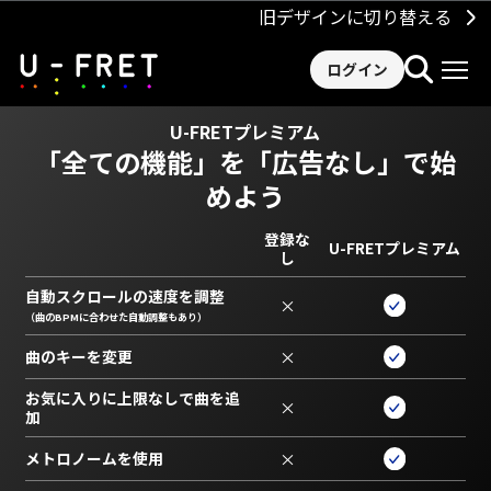
旧デザインに切り替える
ログイン
U-FRETプレミアム
「全ての機能」を
「広告なし」で始
めよう
登録な
U-FRETプレミアム
し
自動スクロールの速度を調整
×
（曲のBPMに合わせた自動調整もあり）
曲のキーを変更
×
お気に入りに上限なしで曲を追
×
加
メトロノームを使用
×