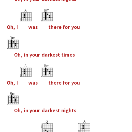
A
Bm
O
h
,
I
w
a
s
t
h
e
r
e
f
o
r
y
o
u
Bm
O
h
,
i
n
y
o
u
r
d
a
r
k
e
s
t
t
i
m
e
s
A
Bm
O
h
,
I
w
a
s
t
h
e
r
e
f
o
r
y
o
u
Bm
O
h
,
i
n
y
o
u
r
d
a
r
k
e
s
t
n
i
g
h
t
s
G
A