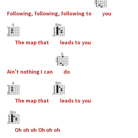
F
o
l
l
o
w
i
n
g
,
f
o
l
l
o
w
i
n
g
,
f
o
l
l
o
w
i
n
g
t
o
y
o
u
A
Bm
T
h
e
m
a
p
t
h
a
t
l
e
a
d
s
t
o
y
o
u
G
A
i
n
'
t
n
o
t
h
i
n
g
I
c
a
n
d
o
A
Bm
T
h
e
m
a
p
t
h
a
t
l
e
a
d
s
t
o
y
o
u
Bm
O
h
o
h
o
h
O
h
o
h
o
h