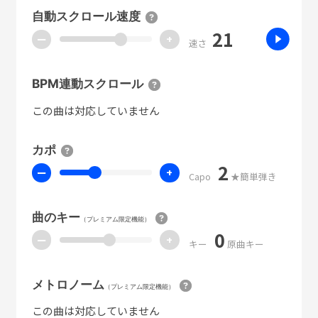
自動スクロール速度
21
ー
+
速さ
BPM連動スクロール
この曲は対応していません
カポ
2
ー
+
Capo
★簡単弾き
曲のキー
（プレミアム限定機能）
0
ー
+
キー
原曲キー
メトロノーム
（プレミアム限定機能）
この曲は対応していません