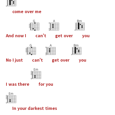
c
o
m
e
o
v
e
r
m
e
G
A
Bm
A
n
d
n
o
w
I
c
a
n
'
t
g
e
t
o
v
e
r
y
o
u
G
A
Bm
N
o
I
j
u
s
t
c
a
n
'
t
g
e
t
o
v
e
r
y
o
u
Em
I
w
a
s
t
h
e
r
e
f
o
r
y
o
u
Em
I
n
y
o
u
r
d
a
r
k
e
s
t
t
i
m
e
s