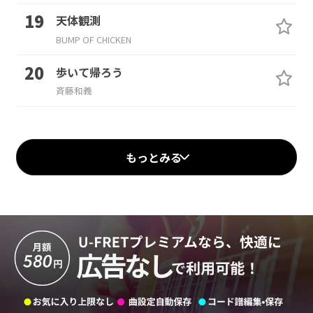
天体観測
BUMP OF CHICKEN
歩いて帰ろう
斉藤和義
もっとみる