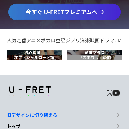
人気
定番
アニメ
ボカロ
童謡
ジブリ
洋楽
映画
ドラマ
CM
初心者向け
動画プラス
オフィシャル
コード譜
「カポなし」の曲
旧デザインに切り替える
トップ