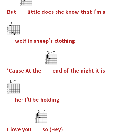
B
u
t
l
i
t
t
l
e
d
o
e
s
s
h
e
k
n
o
w
t
h
a
t
I
'
m
a
G7
w
o
l
f
i
n
s
h
e
e
p
’
s
c
l
o
t
h
i
n
g
Dm7
‘
C
a
u
s
e
A
t
t
h
e
e
n
d
o
f
t
h
e
n
i
g
h
t
i
t
i
s
N.C.
h
e
r
I
'
l
l
b
e
h
o
l
d
i
n
g
Dm7
I
l
o
v
e
y
o
u
s
o
(
H
e
y
)