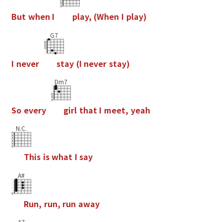
B
u
t
w
h
e
n
I
p
l
a
y
,
(
W
h
e
n
I
p
l
a
y
)
G7
I
n
e
v
e
r
s
t
a
y
(
I
n
e
v
e
r
s
t
a
y
)
Dm7
S
o
e
v
e
r
y
g
i
r
l
t
h
a
t
I
m
e
e
t
,
y
e
a
h
N.C.
T
h
i
s
i
s
w
h
a
t
I
s
a
y
A#
R
u
n
,
r
u
n
,
r
u
n
a
w
a
y
A7