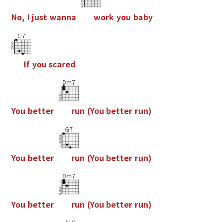
N
o
,
I
j
u
s
t
w
a
n
n
a
w
o
r
k
y
o
u
b
a
b
y
G7
I
f
y
o
u
s
c
a
r
e
d
Dm7
Y
o
u
b
e
t
t
e
r
r
u
n
(
Y
o
u
b
e
t
t
e
r
r
u
n
)
G7
Y
o
u
b
e
t
t
e
r
r
u
n
(
Y
o
u
b
e
t
t
e
r
r
u
n
)
Dm7
Y
o
u
b
e
t
t
e
r
r
u
n
(
Y
o
u
b
e
t
t
e
r
r
u
n
)