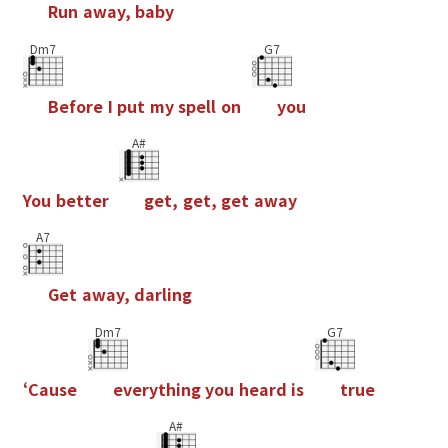
R
u
n
a
w
a
y
,
b
a
b
y
Dm7
G7
B
e
f
o
r
e
I
p
u
t
m
y
s
p
e
l
l
o
n
y
o
u
A#
Y
o
u
b
e
t
t
e
r
g
e
t
,
g
e
t
,
g
e
t
a
w
a
y
A7
G
e
t
a
w
a
y
,
d
a
r
l
i
n
g
Dm7
G7
‘
C
a
u
s
e
e
v
e
r
y
t
h
i
n
g
y
o
u
h
e
a
r
d
i
s
t
r
u
e
A#