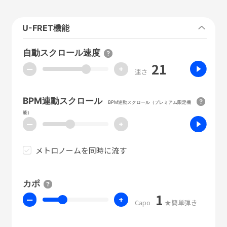
U-FRET機能
自動スクロール速度
21
ー
+
速さ
BPM連動スクロール
BPM連動スクロール（プレミアム限定機
能）
ー
+
メトロノームを同時に流す
カポ
1
ー
+
Capo
★簡単弾き