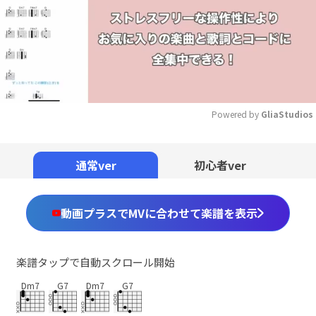
Powered by 
GliaStudios
Mute
通常ver
初心者ver
動画プラスでMVに合わせて楽譜を表示
楽譜タップで自動スクロール開始
Dm7
G7
Dm7
G7