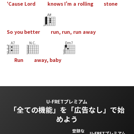
‘
C
a
u
s
e
L
o
r
d
k
n
o
w
s
I
'
m
a
r
o
l
l
i
n
g
s
t
o
n
e
A#
S
o
y
o
u
b
e
t
t
e
r
r
u
n
,
r
u
n
,
r
u
n
a
w
a
y
A7
N.C.
Dm7
R
u
n
a
w
a
y
,
b
a
b
y
U-FRETプレミアム
「全ての機能」を
「広告なし」で始
めよう
登録な
U-FRETプレミアム