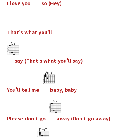
I
l
o
v
e
y
o
u
s
o
(
H
e
y
)
T
h
a
t
'
s
w
h
a
t
y
o
u
'
l
l
G7
s
a
y
(
T
h
a
t
'
s
w
h
a
t
y
o
u
'
l
l
s
a
y
)
Dm7
Y
o
u
'
l
l
t
e
l
l
m
e
b
a
b
y
,
b
a
b
y
G7
P
l
e
a
s
e
d
o
n
'
t
g
o
a
w
a
y
(
D
o
n
'
t
g
o
a
w
a
y
)
Dm7