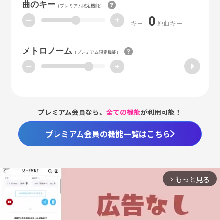
曲のキー
（プレミアム限定機能）
0
ー
+
キー
原曲キー
メトロノーム
（プレミアム限定機能）
ー
+
プレミアム会員なら、
全ての機能
が利用可能！
プレミアム会員の機能一覧はこちら
もっと見る
arrow_forward_ios