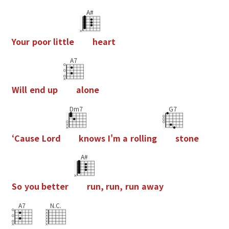
A#
Y
o
u
r
p
o
o
r
l
i
t
t
l
e
h
e
a
r
t
A7
W
i
l
l
e
n
d
u
p
a
l
o
n
e
Dm7
G7
‘
C
a
u
s
e
L
o
r
d
k
n
o
w
s
I
'
m
a
r
o
l
l
i
n
g
s
t
o
n
e
A#
S
o
y
o
u
b
e
t
t
e
r
r
u
n
,
r
u
n
,
r
u
n
a
w
a
y
A7
N.C.