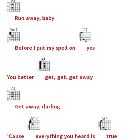
R
u
n
a
w
a
y
,
b
a
b
y
Dm7
G7
B
e
f
o
r
e
I
p
u
t
m
y
s
p
e
l
l
o
n
y
o
u
A#
Y
o
u
b
e
t
t
e
r
g
e
t
,
g
e
t
,
g
e
t
a
w
a
y
A7
G
e
t
a
w
a
y
,
d
a
r
l
i
n
g
Dm7
G7
‘
C
a
u
s
e
e
v
e
r
y
t
h
i
n
g
y
o
u
h
e
a
r
d
i
s
t
r
u
e