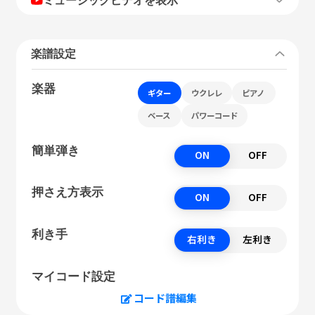
楽譜設定
楽器
ギター
ウクレレ
ピアノ
ベース
パワーコード
簡単弾き
ON
OFF
押さえ方表示
ON
OFF
利き手
右利き
左利き
マイコード設定
コード譜編集