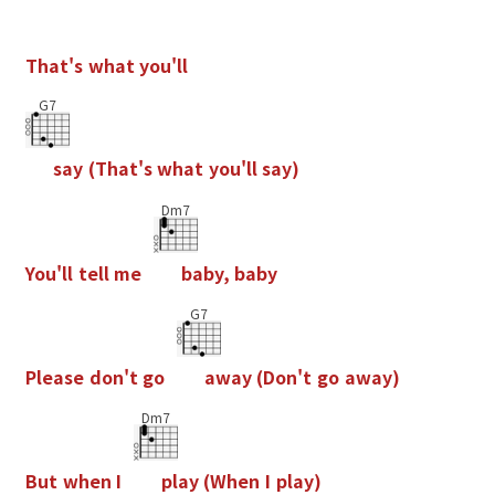
T
h
a
t
'
s
w
h
a
t
y
o
u
'
l
l
G7
s
a
y
(
T
h
a
t
'
s
w
h
a
t
y
o
u
'
l
l
s
a
y
)
Dm7
Y
o
u
'
l
l
t
e
l
l
m
e
b
a
b
y
,
b
a
b
y
G7
P
l
e
a
s
e
d
o
n
'
t
g
o
a
w
a
y
(
D
o
n
'
t
g
o
a
w
a
y
)
Dm7
B
u
t
w
h
e
n
I
p
l
a
y
(
W
h
e
n
I
p
l
a
y
)