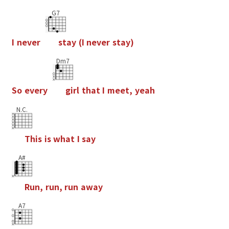
G7
I
n
e
v
e
r
s
t
a
y
(
I
n
e
v
e
r
s
t
a
y
)
Dm7
S
o
e
v
e
r
y
g
i
r
l
t
h
a
t
I
m
e
e
t
,
y
e
a
h
N.C.
T
h
i
s
i
s
w
h
a
t
I
s
a
y
A#
R
u
n
,
r
u
n
,
r
u
n
a
w
a
y
A7