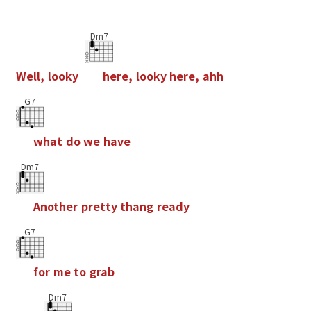
Dm7
W
e
l
l
,
l
o
o
k
y
h
e
r
e
,
l
o
o
k
y
h
e
r
e
,
a
h
h
G7
w
h
a
t
d
o
w
e
h
a
v
e
Dm7
A
n
o
t
h
e
r
p
r
e
t
t
y
t
h
a
n
g
r
e
a
d
y
G7
f
o
r
m
e
t
o
g
r
a
b
Dm7