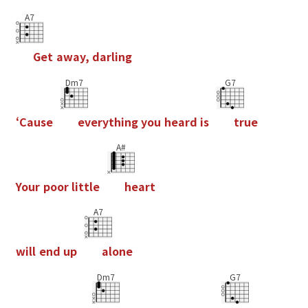
A7
G
e
t
a
w
a
y
,
d
a
r
l
i
n
g
Dm7
G7
‘
C
a
u
s
e
e
v
e
r
y
t
h
i
n
g
y
o
u
h
e
a
r
d
i
s
t
r
u
e
A#
Y
o
u
r
p
o
o
r
l
i
t
t
l
e
h
e
a
r
t
A7
w
i
l
l
e
n
d
u
p
a
l
o
n
e
Dm7
G7