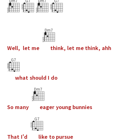
Dm7
G7
Dm7
G7
Dm7
W
e
l
l
,
l
e
t
m
e
t
h
i
n
k
,
l
e
t
m
e
t
h
i
n
k
,
a
h
h
G7
w
h
a
t
s
h
o
u
l
d
I
d
o
Dm7
S
o
m
a
n
y
e
a
g
e
r
y
o
u
n
g
b
u
n
n
i
e
s
G7
T
h
a
t
I
'
d
l
i
k
e
t
o
p
u
r
s
u
e