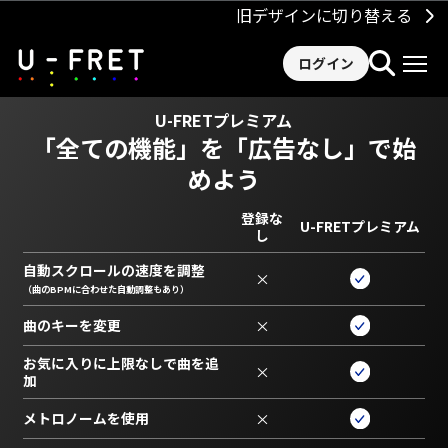
旧デザインに切り替える
ログイン
U-FRETプレミアム
「全ての機能」を
「広告なし」で始
めよう
登録な
U-FRETプレミアム
し
自動スクロールの速度を調整
×
（曲のBPMに合わせた自動調整もあり）
曲のキーを変更
×
お気に入りに上限なしで曲を追
×
加
メトロノームを使用
×