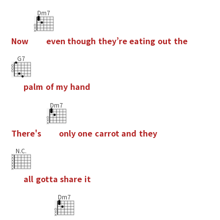
Dm7
N
o
w
e
v
e
n
t
h
o
u
g
h
t
h
e
y
’
r
e
e
a
t
i
n
g
o
u
t
t
h
e
G7
p
a
l
m
o
f
m
y
h
a
n
d
Dm7
T
h
e
r
e
'
s
o
n
l
y
o
n
e
c
a
r
r
o
t
a
n
d
t
h
e
y
N.C.
a
l
l
g
o
t
t
a
s
h
a
r
e
i
t
Dm7