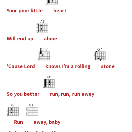
Y
o
u
r
p
o
o
r
l
i
t
t
l
e
h
e
a
r
t
A7
W
i
l
l
e
n
d
u
p
a
l
o
n
e
Dm7
G7
‘
C
a
u
s
e
L
o
r
d
k
n
o
w
s
I
'
m
a
r
o
l
l
i
n
g
s
t
o
n
e
A#
S
o
y
o
u
b
e
t
t
e
r
r
u
n
,
r
u
n
,
r
u
n
a
w
a
y
A7
N.C.
R
u
n
a
w
a
y
,
b
a
b
y