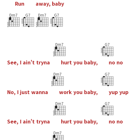
R
u
n
a
w
a
y
,
b
a
b
y
Dm7
G7
Dm7
G7
Dm7
G7
S
e
e
,
I
a
i
n
'
t
t
r
y
n
a
h
u
r
t
y
o
u
b
a
b
y
,
n
o
n
o
Dm7
G7
N
o
,
I
j
u
s
t
w
a
n
n
a
w
o
r
k
y
o
u
b
a
b
y
,
y
u
p
y
u
p
Dm7
G7
S
e
e
,
I
a
i
n
'
t
t
r
y
n
a
h
u
r
t
y
o
u
b
a
b
y
,
n
o
n
o
Dm7