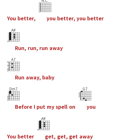
N.C.
Y
o
u
b
e
t
t
e
r
,
y
o
u
b
e
t
t
e
r
,
y
o
u
b
e
t
t
e
r
A#
R
u
n
,
r
u
n
,
r
u
n
a
w
a
y
A7
R
u
n
a
w
a
y
,
b
a
b
y
Dm7
G7
B
e
f
o
r
e
I
p
u
t
m
y
s
p
e
l
l
o
n
y
o
u
A#
Y
o
u
b
e
t
t
e
r
g
e
t
,
g
e
t
,
g
e
t
a
w
a
y