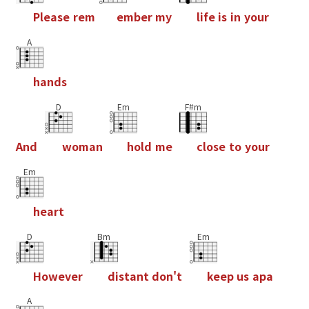
P
l
e
a
s
e
r
e
m
e
m
b
e
r
m
y
l
i
f
e
i
s
i
n
y
o
u
r
A
h
a
n
d
s
D
Em
F#m
A
n
d
w
o
m
a
n
h
o
l
d
m
e
c
l
o
s
e
t
o
y
o
u
r
Em
h
e
a
r
t
D
Bm
Em
H
o
w
e
v
e
r
d
i
s
t
a
n
t
d
o
n
'
t
k
e
e
p
u
s
a
p
a
A