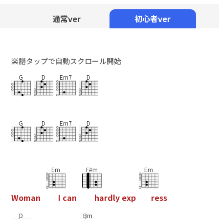
Mute
通常ver
初心者ver
楽譜タップで自動スクロール開始
G
D
Em7
D
G
D
Em7
D
Em
F#m
Em
W
o
m
a
n
I
c
a
n
h
a
r
d
l
y
e
x
p
r
e
s
s
D
Bm