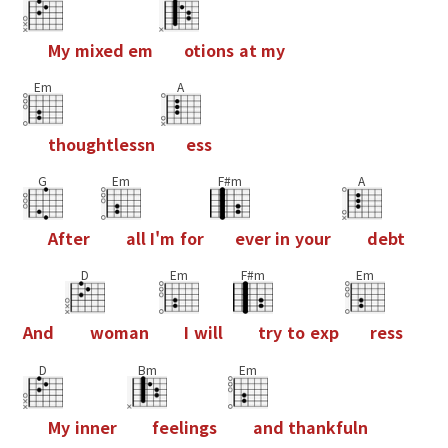
M
y
m
i
x
e
d
e
m
o
t
i
o
n
s
a
t
m
y
Em
A
t
h
o
u
g
h
t
l
e
s
s
n
e
s
s
G
Em
F#m
A
A
f
t
e
r
a
l
l
I
'
m
f
o
r
e
v
e
r
i
n
y
o
u
r
d
e
b
t
D
Em
F#m
Em
A
n
d
w
o
m
a
n
I
w
i
l
l
t
r
y
t
o
e
x
p
r
e
s
s
D
Bm
Em
M
y
i
n
n
e
r
f
e
e
l
i
n
g
s
a
n
d
t
h
a
n
k
f
u
l
n