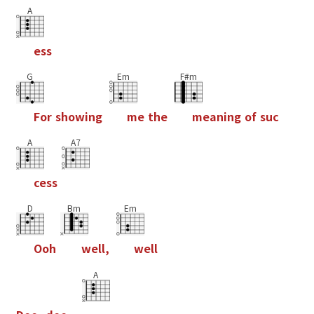
A
e
s
s
G
Em
F#m
F
o
r
s
h
o
w
i
n
g
m
e
t
h
e
m
e
a
n
i
n
g
o
f
s
u
c
A
A7
c
e
s
s
D
Bm
Em
O
o
h
w
e
l
l
,
w
e
l
l
A