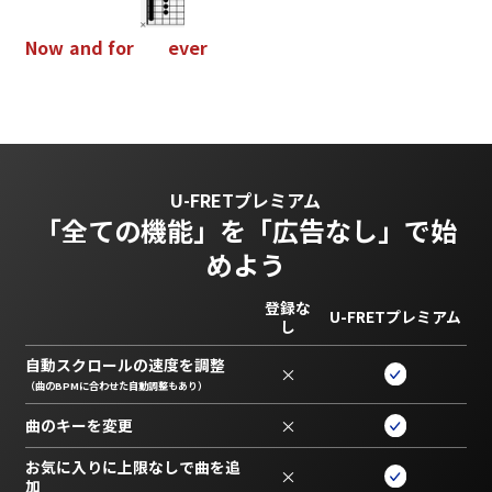
N
o
w
a
n
d
f
o
r
e
v
e
r
U-FRETプレミアム
「全ての機能」を
「広告なし」で始
めよう
登録な
U-FRETプレミアム
し
自動スクロールの速度を調整
×
（曲のBPMに合わせた自動調整もあり）
曲のキーを変更
×
お気に入りに上限なしで曲を追
×
加