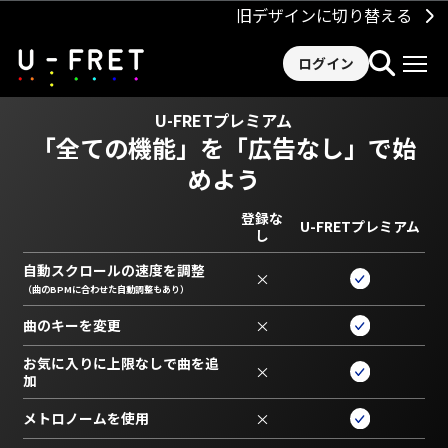
旧デザインに切り替える
ログイン
U-FRETプレミアム
「全ての機能」を
「広告なし」で始
めよう
登録な
U-FRETプレミアム
し
自動スクロールの速度を調整
×
（曲のBPMに合わせた自動調整もあり）
曲のキーを変更
×
お気に入りに上限なしで曲を追
×
加
メトロノームを使用
×