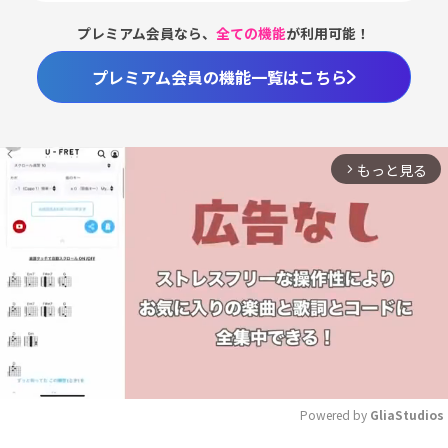
プレミアム会員なら、
全ての機能
が利用可能！
プレミアム会員の機能一覧はこちら
もっと見る
arrow_forward_ios
Powered by 
GliaStudios