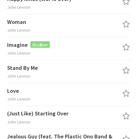
John Lennon
Woman
John Lennon
Imagine
初心者ver
John Lennon
Stand By Me
John Lennon
Love
John Lennon
(Just Like) Starting Over
John Lennon
Jealous Guy (feat. The Plastic Ono Band &