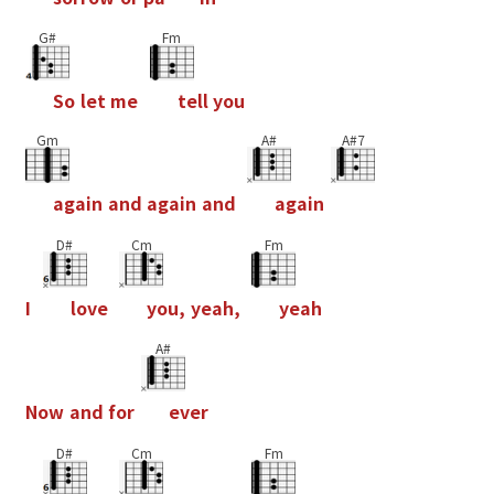
G#
Fm
S
o
l
e
t
m
e
t
e
l
l
y
o
u
Gm
A#
A#7
a
g
a
i
n
a
n
d
a
g
a
i
n
a
n
d
a
g
a
i
n
D#
Cm
Fm
I
l
o
v
e
y
o
u
,
y
e
a
h
,
y
e
a
h
A#
N
o
w
a
n
d
f
o
r
e
v
e
r
D#
Cm
Fm