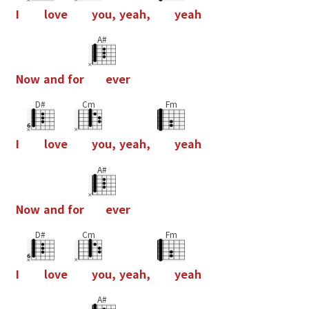
I
l
o
v
e
y
o
u
,
y
e
a
h
,
y
e
a
h
A#
N
o
w
a
n
d
f
o
r
e
v
e
r
D#
Cm
Fm
I
l
o
v
e
y
o
u
,
y
e
a
h
,
y
e
a
h
A#
N
o
w
a
n
d
f
o
r
e
v
e
r
D#
Cm
Fm
I
l
o
v
e
y
o
u
,
y
e
a
h
,
y
e
a
h
A#