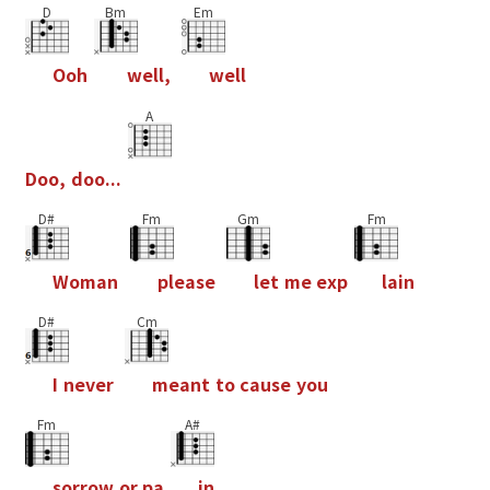
D
Bm
Em
O
o
h
w
e
l
l
,
w
e
l
l
A
D
o
o
,
d
o
o
.
.
.
D#
Fm
Gm
Fm
W
o
m
a
n
p
l
e
a
s
e
l
e
t
m
e
e
x
p
l
a
i
n
D#
Cm
I
n
e
v
e
r
m
e
a
n
t
t
o
c
a
u
s
e
y
o
u
Fm
A#
s
o
r
r
o
w
o
r
p
a
i
n