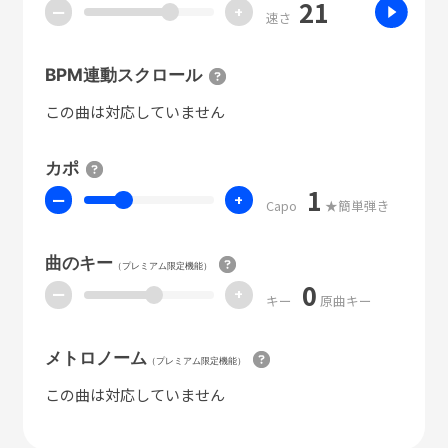
21
ー
+
速さ
BPM連動スクロール
この曲は対応していません
カポ
1
ー
+
Capo
★簡単弾き
曲のキー
（プレミアム限定機能）
0
ー
+
キー
原曲キー
メトロノーム
（プレミアム限定機能）
この曲は対応していません