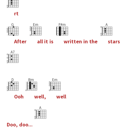
r
t
G
Em
F#m
A
A
f
t
e
r
a
l
l
i
t
i
s
w
r
i
t
t
e
n
i
n
t
h
e
s
t
a
r
s
A7
D
Bm
Em
O
o
h
w
e
l
l
,
w
e
l
l
A
D
o
o
,
d
o
o
.
.
.