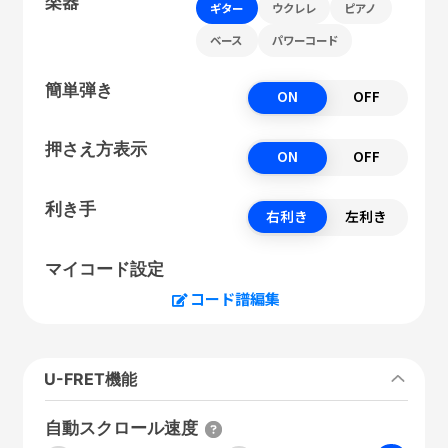
楽器
ギター
ウクレレ
ピアノ
ベース
パワーコード
簡単弾き
ON
OFF
押さえ方表示
ON
OFF
利き手
右利き
左利き
マイコード設定
コード譜編集
U-FRET機能
自動スクロール速度