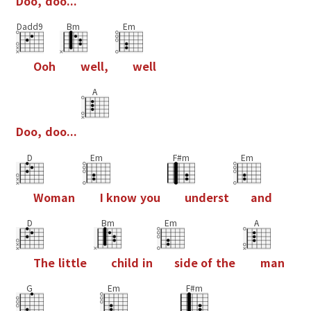
D
o
o
,
d
o
o
.
.
.
Dadd9
Bm
Em
O
o
h
w
e
l
l
,
w
e
l
l
A
D
o
o
,
d
o
o
.
.
.
D
Em
F#m
Em
W
o
m
a
n
I
k
n
o
w
y
o
u
u
n
d
e
r
s
t
a
n
d
D
Bm
Em
A
T
h
e
l
i
t
t
l
e
c
h
i
l
d
i
n
s
i
d
e
o
f
t
h
e
m
a
n
G
Em
F#m