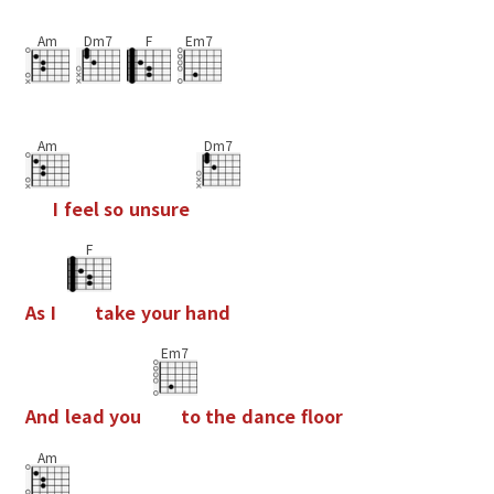
Am
Dm7
F
Em7
Am
Dm7
I
f
e
e
l
s
o
u
n
s
u
r
e
F
A
s
I
t
a
k
e
y
o
u
r
h
a
n
d
Em7
A
n
d
l
e
a
d
y
o
u
t
o
t
h
e
d
a
n
c
e
f
o
o
r
Am