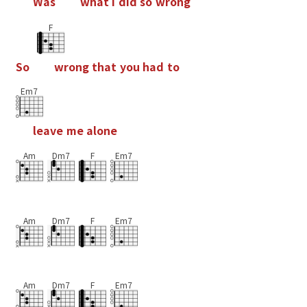
W
a
s
w
h
a
t
I
d
i
d
s
o
w
r
o
n
g
F
S
o
w
r
o
n
g
t
h
a
t
y
o
u
h
a
d
t
o
Em7
l
e
a
v
e
m
e
a
l
o
n
e
Am
Dm7
F
Em7
Am
Dm7
F
Em7
Am
Dm7
F
Em7