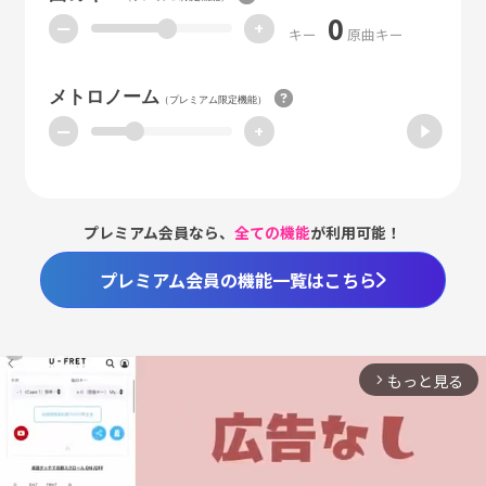
0
ー
+
キー
原曲キー
メトロノーム
（プレミアム限定機能）
ー
+
プレミアム会員なら、
全ての機能
が利用可能！
プレミアム会員の機能一覧はこちら
もっと見る
arrow_forward_ios