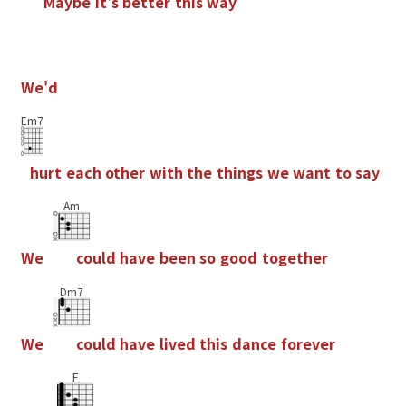
M
a
y
b
e
i
t
'
s
b
e
t
t
e
r
t
h
i
s
w
a
y
W
e
'
d
Em7
h
u
r
t
e
a
c
h
o
t
h
e
r
w
i
t
h
t
h
e
t
h
i
n
g
s
w
e
w
a
n
t
t
o
s
a
y
Am
W
e
c
o
u
l
d
h
a
v
e
b
e
e
n
s
o
g
o
o
d
t
o
g
e
t
h
e
r
Dm7
W
e
c
o
u
l
d
h
a
v
e
l
i
v
e
d
t
h
i
s
d
a
n
c
e
f
o
r
e
v
e
r
F