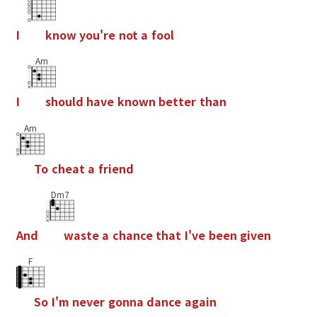
I
k
n
o
w
y
o
u
'
r
e
n
o
t
a
f
o
o
l
Am
I
s
h
o
u
l
d
h
a
v
e
k
n
o
w
n
b
e
t
t
e
r
t
h
a
n
Am
T
o
c
h
e
a
t
a
f
r
i
e
n
d
Dm7
A
n
d
w
a
s
t
e
a
c
h
a
n
c
e
t
h
a
t
I
'
v
e
b
e
e
n
g
i
v
e
n
F
S
o
I
'
m
n
e
v
e
r
g
o
n
n
a
d
a
n
c
e
a
g
a
i
n