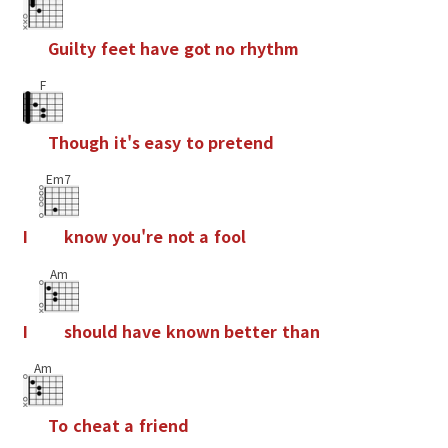
G
u
i
l
t
y
f
e
e
t
h
a
v
e
g
o
t
n
o
r
h
y
t
h
m
F
T
h
o
u
g
h
i
t
'
s
e
a
s
y
t
o
p
r
e
t
e
n
d
Em7
I
k
n
o
w
y
o
u
'
r
e
n
o
t
a
f
o
o
l
Am
I
s
h
o
u
l
d
h
a
v
e
k
n
o
w
n
b
e
t
t
e
r
t
h
a
n
Am
T
o
c
h
e
a
t
a
f
r
i
e
n
d