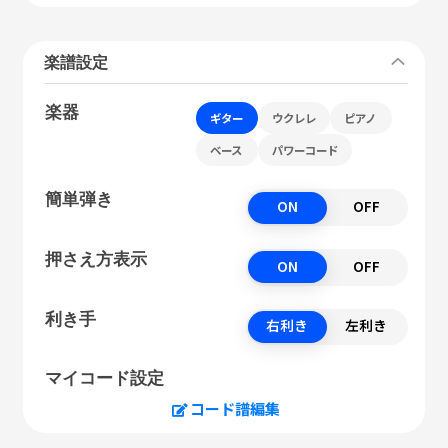
楽譜設定
楽器
ギター
ウクレレ
ピアノ
ベース
パワーコード
簡単弾き
ON
OFF
押さえ方表示
ON
OFF
利き手
右利き
左利き
マイコード設定
コード譜編集