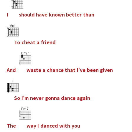
I
s
h
o
u
l
d
h
a
v
e
k
n
o
w
n
b
e
t
t
e
r
t
h
a
n
Am
T
o
c
h
e
a
t
a
f
r
i
e
n
d
Dm7
A
n
d
w
a
s
t
e
a
c
h
a
n
c
e
t
h
a
t
I
'
v
e
b
e
e
n
g
i
v
e
n
F
S
o
I
'
m
n
e
v
e
r
g
o
n
n
a
d
a
n
c
e
a
g
a
i
n
Em7
T
h
e
w
a
y
I
d
a
n
c
e
d
w
i
t
h
y
o
u