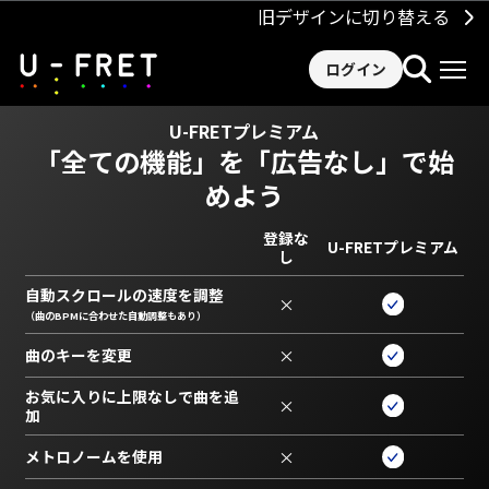
旧デザインに切り替える
ログイン
U-FRETプレミアム
「全ての機能」を
「広告なし」で始
めよう
登録な
U-FRETプレミアム
し
自動スクロールの速度を調整
×
（曲のBPMに合わせた自動調整もあり）
曲のキーを変更
×
お気に入りに上限なしで曲を追
×
加
メトロノームを使用
×