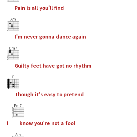
P
a
i
n
i
s
a
l
l
y
o
u
'
l
l
f
n
d
Am
I
'
m
n
e
v
e
r
g
o
n
n
a
d
a
n
c
e
a
g
a
i
n
Dm7
G
u
i
l
t
y
f
e
e
t
h
a
v
e
g
o
t
n
o
r
h
y
t
h
m
F
T
h
o
u
g
h
i
t
'
s
e
a
s
y
t
o
p
r
e
t
e
n
d
Em7
I
k
n
o
w
y
o
u
'
r
e
n
o
t
a
f
o
o
l
Am