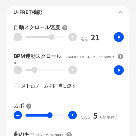
U-FRET機能
自動スクロール速度
21
ー
+
速さ
BPM連動スクロール
BPM連動スクロール（プレミアム限定機
能）
ー
+
メトロノームを同時に流す
カポ
5
ー
+
Capo
★簡単弾き
曲のキー
（プレミアム限定機能）