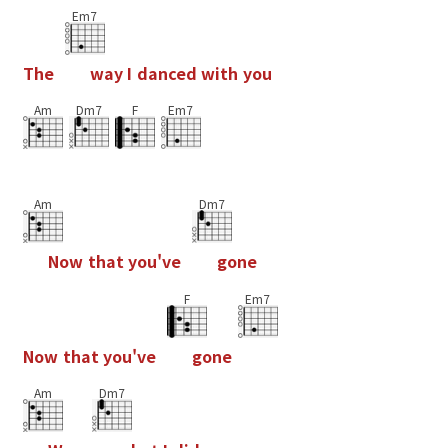
Em7
T
h
e
w
a
y
I
d
a
n
c
e
d
w
i
t
h
y
o
u
Am
Dm7
F
Em7
Am
Dm7
N
o
w
t
h
a
t
y
o
u
'
v
e
g
o
n
e
F
Em7
N
o
w
t
h
a
t
y
o
u
'
v
e
g
o
n
e
Am
Dm7