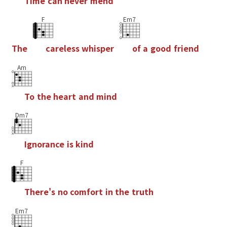
T
i
m
e
c
a
n
n
e
v
e
r
m
e
n
d
F
Em7
T
h
e
c
a
r
e
l
e
s
s
w
h
i
s
p
e
r
o
f
a
g
o
o
d
f
r
i
e
n
d
Am
T
o
t
h
e
h
e
a
r
t
a
n
d
m
i
n
d
Dm7
I
g
n
o
r
a
n
c
e
i
s
k
i
n
d
F
T
h
e
r
e
'
s
n
o
c
o
m
f
o
r
t
i
n
t
h
e
t
r
u
t
h
Em7