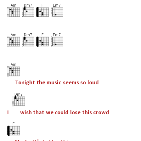
Am
Dm7
F
Em7
Am
Dm7
F
Em7
Am
T
o
n
i
g
h
t
t
h
e
m
u
s
i
c
s
e
e
m
s
s
o
l
o
u
d
Dm7
I
w
i
s
h
t
h
a
t
w
e
c
o
u
l
d
l
o
s
e
t
h
i
s
c
r
o
w
d
F