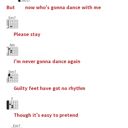
B
u
t
n
o
w
w
h
o
'
s
g
o
n
n
a
d
a
n
c
e
w
i
t
h
m
e
Em7
P
l
e
a
s
e
s
t
a
y
Am
I
'
m
n
e
v
e
r
g
o
n
n
a
d
a
n
c
e
a
g
a
i
n
Dm7
G
u
i
l
t
y
f
e
e
t
h
a
v
e
g
o
t
n
o
r
h
y
t
h
m
F
T
h
o
u
g
h
i
t
'
s
e
a
s
y
t
o
p
r
e
t
e
n
d
Em7