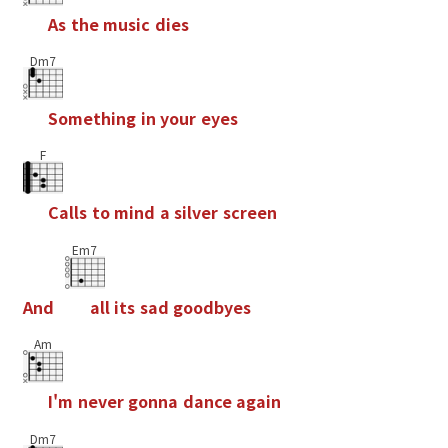
A
s
t
h
e
m
u
s
i
c
d
i
e
s
Dm7
S
o
m
e
t
h
i
n
g
i
n
y
o
u
r
e
y
e
s
F
C
a
l
l
s
t
o
m
i
n
d
a
s
i
l
v
e
r
s
c
r
e
e
n
Em7
A
n
d
a
l
l
i
t
s
s
a
d
g
o
o
d
b
y
e
s
Am
I
'
m
n
e
v
e
r
g
o
n
n
a
d
a
n
c
e
a
g
a
i
n
Dm7