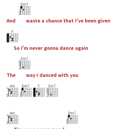
Dm7
A
n
d
w
a
s
t
e
a
c
h
a
n
c
e
t
h
a
t
I
'
v
e
b
e
e
n
g
i
v
e
n
F
S
o
I
'
m
n
e
v
e
r
g
o
n
n
a
d
a
n
c
e
a
g
a
i
n
Em7
T
h
e
w
a
y
I
d
a
n
c
e
d
w
i
t
h
y
o
u
Am
Dm7
F
Em7
Am
Dm7