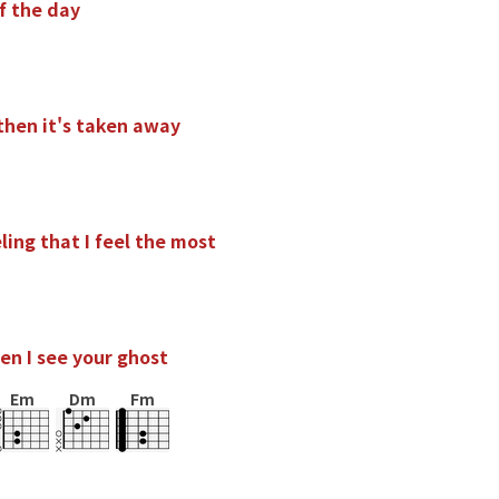
f
t
h
e
d
a
y
t
h
e
n
i
t
'
s
t
a
k
e
n
a
w
a
y
e
l
i
n
g
t
h
a
t
I
f
e
e
l
t
h
e
m
o
s
t
e
n
I
s
e
e
y
o
u
r
g
h
o
s
t
Em
Dm
Fm