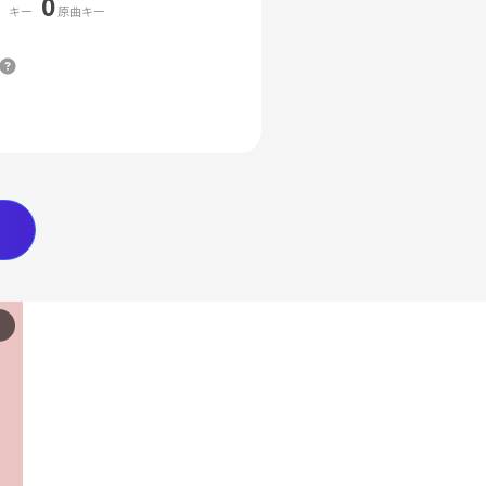
0
キー
原曲キー