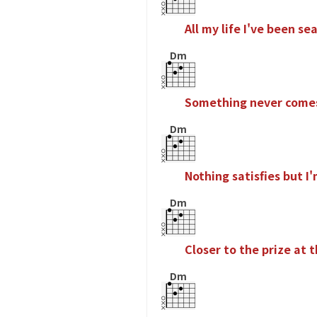
A
l
l
m
y
l
i
f
e
I
'
v
e
b
e
e
n
s
e
Dm
S
o
m
e
t
h
i
n
g
n
e
v
e
r
c
o
m
e
Dm
N
o
t
h
i
n
g
s
a
t
i
s
f
e
s
b
u
t
I
'
Dm
C
l
o
s
e
r
t
o
t
h
e
p
r
i
z
e
a
t
t
Dm