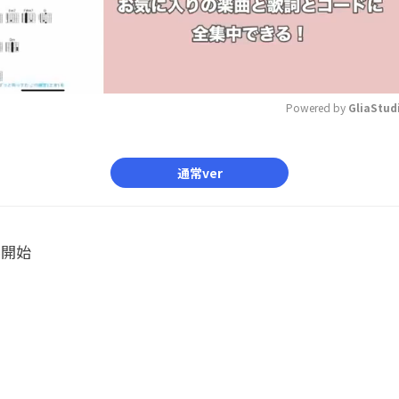
Powered by 
GliaStud
Mute
通常ver
ル開始