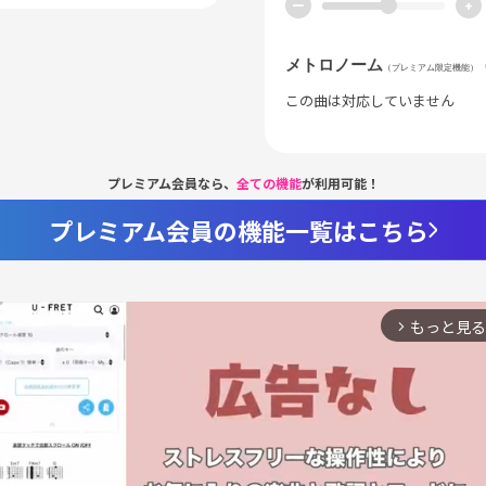
ー
+
メトロノーム
（プレミアム限定機能）
この曲は対応していません
プレミアム会員なら、
全ての機能
が利用可能！
プレミアム会員の機能一覧はこちら
もっと見る
arrow_forward_ios