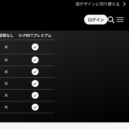
旧デザインに切り替える
ログイン
登録なし
U-FRETプレミアム
×
×
×
×
×
×