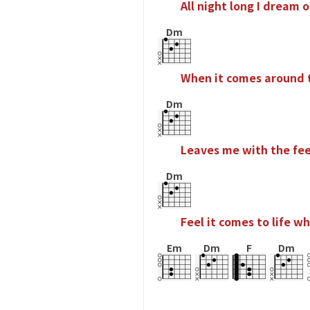
A
l
l
n
i
g
h
t
l
o
n
g
I
d
r
e
a
m
o
Dm
W
h
e
n
i
t
c
o
m
e
s
a
r
o
u
n
d
Dm
L
e
a
v
e
s
m
e
w
i
t
h
t
h
e
f
e
Dm
F
e
e
l
i
t
c
o
m
e
s
t
o
l
i
f
e
w
h
Em
Dm
F
Dm