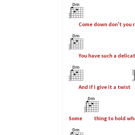
Dm
C
o
m
e
d
o
w
n
d
o
n
'
t
y
o
u
r
Dm
Y
o
u
h
a
v
e
s
u
c
h
a
d
e
l
i
c
a
Dm
A
n
d
i
f
I
g
i
v
e
i
t
a
t
w
i
s
t
Dm
S
o
m
e
t
h
i
n
g
t
o
h
o
l
d
w
h
Dm