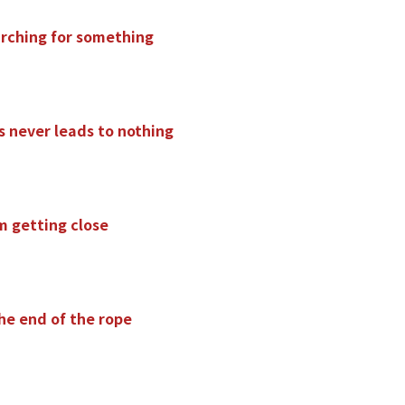
a
r
c
h
i
n
g
f
o
r
s
o
m
e
t
h
i
n
g
s
n
e
v
e
r
l
e
a
d
s
t
o
n
o
t
h
i
n
g
m
g
e
t
t
i
n
g
c
l
o
s
e
h
e
e
n
d
o
f
t
h
e
r
o
p
e