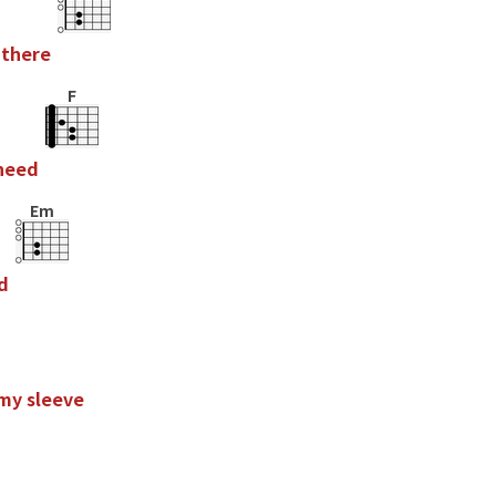
t
h
e
r
e
F
n
e
e
d
Em
d
m
y
s
l
e
e
v
e