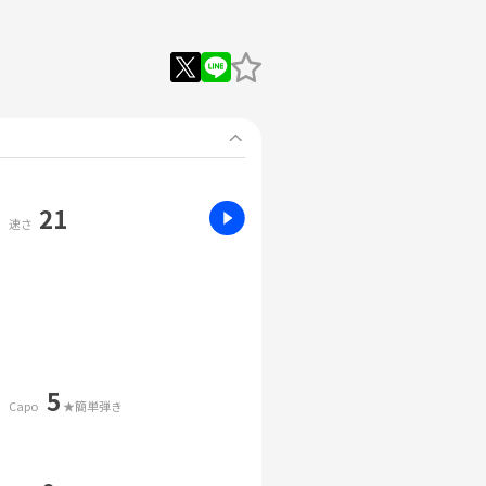
21
速さ
5
Capo
★簡単弾き