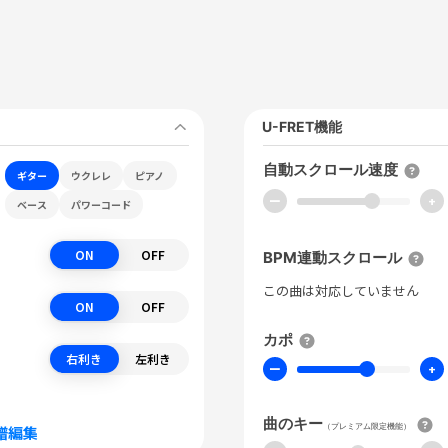
U-FRET機能
自動スクロール速度
ギター
ウクレレ
ピアノ
ー
+
ベース
パワーコード
ON
OFF
BPM連動スクロール
この曲は対応していません
ON
OFF
カポ
右利き
左利き
ー
+
曲のキー
（プレミアム限定機能）
譜編集