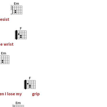
Em
e
s
i
s
t
F
t
e
w
r
i
s
t
Em
F
e
n
I
l
o
s
e
m
y
g
r
i
p
Em