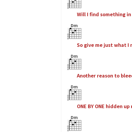
W
i
l
l
I
f
n
d
s
o
m
e
t
h
i
n
g
i
n
Dm
S
o
g
i
v
e
m
e
j
u
s
t
w
h
a
t
I
Dm
A
n
o
t
h
e
r
r
e
a
s
o
n
t
o
b
l
e
e
Dm
O
N
E
B
Y
O
N
E
h
i
d
d
e
n
u
p
Dm