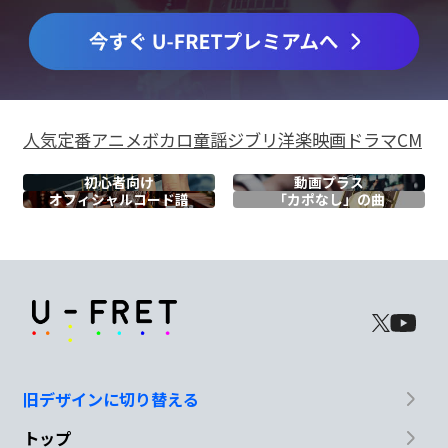
人気
定番
アニメ
ボカロ
童謡
ジブリ
洋楽
映画
ドラマ
CM
初心者向け
動画プラス
オフィシャル
コード譜
「カポなし」の曲
旧デザインに切り替える
トップ