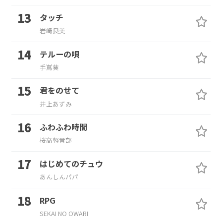
タッチ
岩崎良美
テルーの唄
手嶌葵
君をのせて
井上あずみ
ふわふわ時間
桜高軽音部
はじめてのチュウ
あんしんパパ
RPG
SEKAI NO OWARI