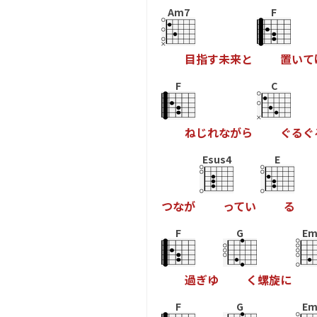
Am7
F
目
指
す
未
来
と
置
い
て
F
C
ね
じ
れ
な
が
ら
ぐ
る
ぐ
Esus4
E
つ
な
が
っ
て
い
る
F
G
Em
過
ぎ
ゆ
く
螺
旋
に
F
G
Em