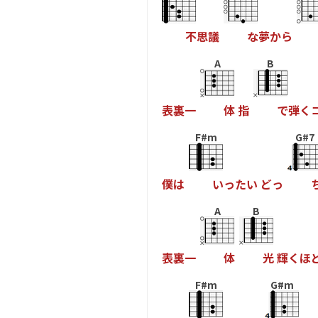
不
思
議
な
夢
か
ら
A
B
表
裏
一
体
指
で
弾
く
F#m
G#7
僕
は
い
っ
た
い
ど
っ
A
B
表
裏
一
体
光
輝
く
ほ
F#m
G#m