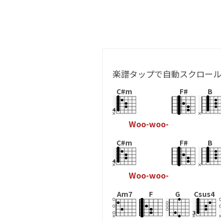
楽譜タップで自動スクロー
C#m
F#
B
W
o
o
-
w
o
o
-
C#m
F#
B
W
o
o
-
w
o
o
-
Am7
F
G
Csus4