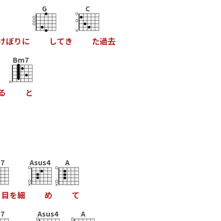
G
C
け
ぼ
り
に
し
て
き
た
過
去
Bm7
る
と
7
Asus4
A
目
を
細
め
て
7
Asus4
A