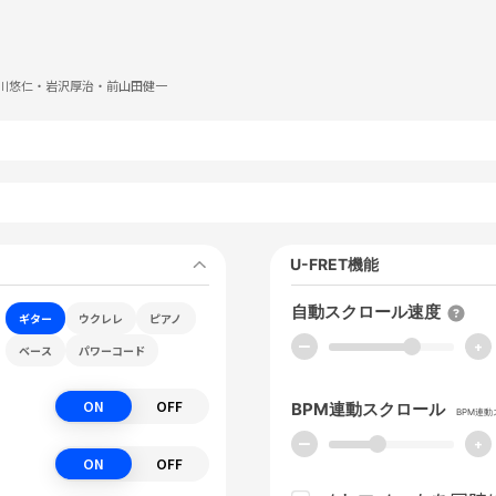
川悠仁・岩沢厚治・前山田健一
U-FRET機能
自動スクロール速度
ギター
ウクレレ
ピアノ
ー
+
ベース
パワーコード
ON
OFF
BPM連動スクロール
BPM連
ー
+
ON
OFF