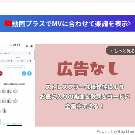
動画プラスでMVに合わせて楽譜を表示
もっと見る
arrow_forward_ios
Powered by 
GliaStud