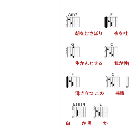
Am7
F
朝
を
む
さ
ぼ
り
夜
を
吐
G
C
生
か
ん
と
す
る
我
が
性
F
C
沸
き
立
つ
こ
の
感
情
Esus4
E
白
か
黒
か