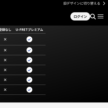
旧デザインに切り替える
ログイン
登録なし
U-FRETプレミアム
×
×
×
×
×
×