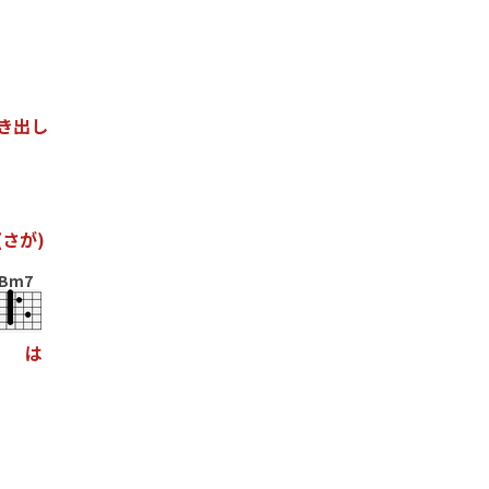
き
出
し
(
さ
が
)
Bm7
は