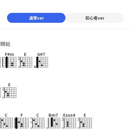
Mute
通常ver
初心者ver
ル開始
F#m
E
G#7
E
C
F
C
Bm7
Esus4
E