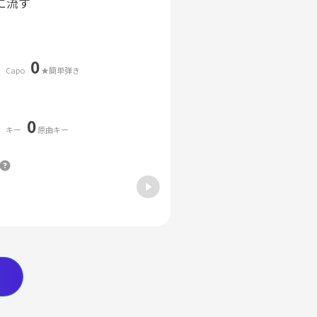
に流す
0
Capo
★簡単弾き
0
キー
原曲キー