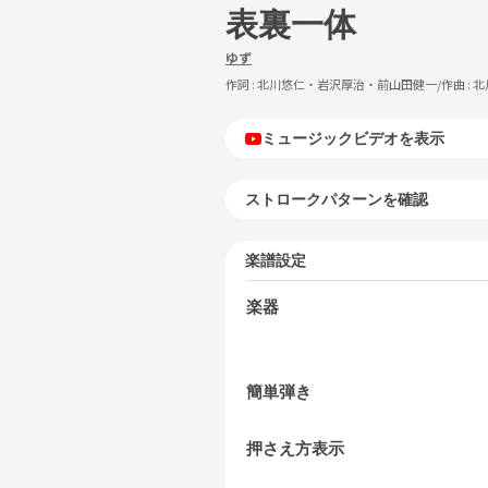
表裏一体
ゆず
作詞 :
北川悠仁・岩沢厚治・前山田健一
/作曲 :
北
ミュージックビデオを表示
ストロークパターンを確認
楽譜設定
楽器
簡単弾き
押さえ方表示