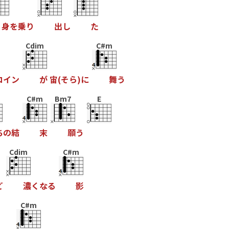
身
を
乗
り
出
し
た
Cdim
C#m
コ
イ
ン
が
宙
(
そ
ら
)
に
舞
う
C#m
Bm7
E
ち
の
結
末
願
う
Cdim
C#m
ど
濃
く
な
る
影
C#m