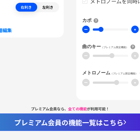
メトロノームを同時
右利き
左利き
カポ
ー
+
譜編集
曲のキー
（プレミアム限定機能）
ー
+
メトロノーム
（プレミアム限定機能）
ー
+
プレミアム会員なら、
全ての機能
が利用可能！
プレミアム会員の機能一覧はこちら