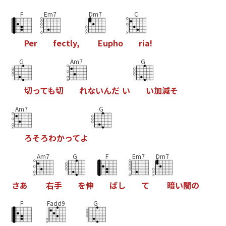
F
Em7
Dm7
C
P
e
r
f
e
c
t
l
y
,
E
u
p
h
o
r
i
a
!
G
Am7
G
切
っ
て
も
切
れ
な
い
ん
だ
い
い
加
減
そ
Am7
G
ろ
そ
ろ
わ
か
っ
て
よ
Am7
G
F
Em7
Dm7
さ
あ
右
手
を
伸
ば
し
て
暗
い
闇
の
F
Fadd9
G