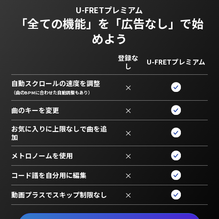
U-FRETプレミアム
「全ての機能」を
「広告なし」で始
めよう
登録な
U-FRETプレミアム
し
自動スクロールの速度を調整
×
（曲のBPMに合わせた自動調整もあり）
曲のキーを変更
×
お気に入りに上限なしで曲を追
×
加
メトロノームを使用
×
コード譜を自分用に編集
×
動画プラスでスキップ制限なし
×