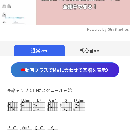
Powered by 
GliaStudios
Mute
通常ver
初心者ver
動画プラスでMVに合わせて楽譜を表示
楽譜タップで自動スクロール開始
C
Bdim
E7
Am7
G
F#dim
Em7
Am7
Dm7
G