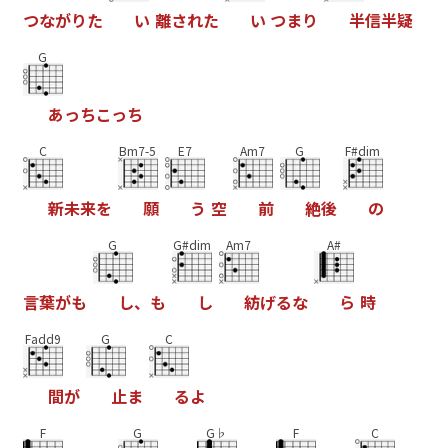
つ
な
が
り
た
い
離
さ
れ
た
い
つ
ま
り
半
信
半
疑
G
あ
っ
ち
こ
っ
ち
C
Bm7-5
E7
Am7
G
F#dim
新
未
来
を
願
う
空
前
絶
後
の
G
G#dim
Am7
A#
言
葉
が
も
し
、
も
し
紡
げ
る
な
ら
時
Fadd9
G
C
間
が
止
ま
る
よ
F
G
G♭
F
C