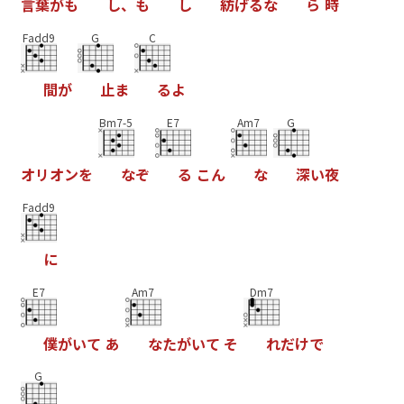
言
葉
が
も
し
、
も
し
紡
げ
る
な
ら
時
Fadd9
G
C
間
が
止
ま
る
よ
Bm7-5
E7
Am7
G
オ
リ
オ
ン
を
な
ぞ
る
こ
ん
な
深
い
夜
Fadd9
に
E7
Am7
Dm7
僕
が
い
て
あ
な
た
が
い
て
そ
れ
だ
け
で
G