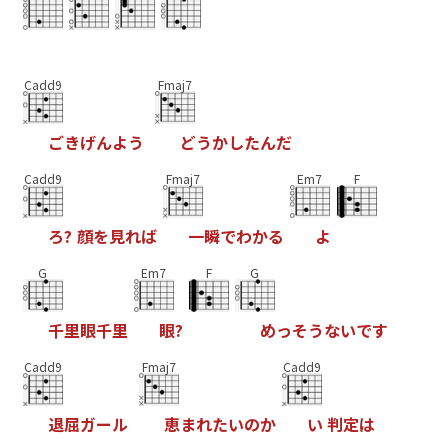
Cadd9
Fmaj7
ご
き
げ
ん
よ
う
ど
う
か
し
た
ん
だ
Cadd9
Fmaj7
Em7
F
ろ
?
顔
を
見
れ
ば
一
瞬
で
わ
か
る
よ
G
Em7
F
G
千
里
眼
千
里
眼
?
め
っ
そ
う
な
い
で
す
Cadd9
Fmaj7
Cadd9
退
屈
ガ
ー
ル
恵
ま
れ
た
い
の
か
い
判
定
は