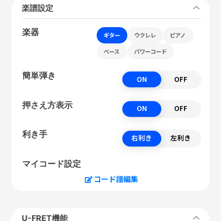
楽譜設定
楽器
ギター
ウクレレ
ピアノ
ベース
パワーコード
簡単弾き
ON
OFF
押さえ方表示
ON
OFF
利き手
右利き
左利き
マイコード設定
コード譜編集
U-FRET機能