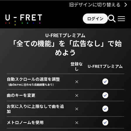
旧デザインに切り替える
ログイン
U-FRETプレミアム
「全ての機能」を
「広告なし」で始
めよう
登録な
U-FRETプレミアム
し
自動スクロールの速度を調整
×
（曲のBPMに合わせた自動調整もあり）
曲のキーを変更
×
お気に入りに上限なしで曲を追
×
加
メトロノームを使用
×