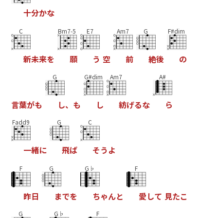
十
分
か
な
C
Bm7-5
E7
Am7
G
F#dim
新
未
来
を
願
う
空
前
絶
後
の
G
G#dim
Am7
A#
言
葉
が
も
し
、
も
し
紡
げ
る
な
ら
Fadd9
G
C
一
緒
に
飛
ば
そ
う
よ
F
G
G♭
F
昨
日
ま
で
を
ち
ゃ
ん
と
愛
し
て
見
た
こ
G
G♭
F