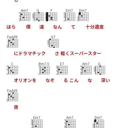
Am7
G
F
Em7
Dm7
ほ
ら
僕
達
な
ん
て
十
分
適
度
Fadd9
G7
に
ド
ラ
マ
チ
ッ
ク
さ
軽
く
ス
ー
パ
ー
ス
タ
ー
C
Bm7-5
E7
Am7
G
オ
リ
オ
ン
を
な
ぞ
る
こ
ん
な
深
い
Fadd9
夜
Em7
Am7
Dm7