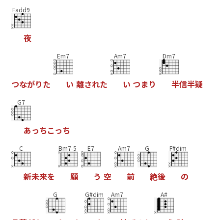
Fadd9
夜
Em7
Am7
Dm7
つ
な
が
り
た
い
離
さ
れ
た
い
つ
ま
り
半
信
半
疑
G7
あ
っ
ち
こ
っ
ち
C
Bm7-5
E7
Am7
G
F#dim
新
未
来
を
願
う
空
前
絶
後
の
G
G#dim
Am7
A#