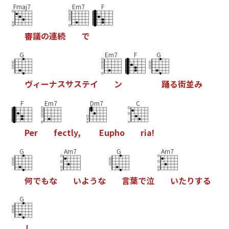
Fmaj7
Em7
F
審
議
の
連
続
で
G
Em7
F
G
ヴ
ィ
ー
ナ
ス
サ
ス
テ
イ
ン
踊
る
街
並
み
F
Em7
Dm7
C
P
e
r
f
e
c
t
l
y
,
E
u
p
h
o
r
i
a
!
G
Am7
G
Am7
何
で
も
な
い
よ
う
な
言
葉
で
泣
い
た
り
す
る
G
し