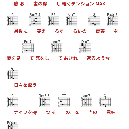
底
お
宝
の
探
し
軽
く
テ
ン
シ
ョ
ン
M
A
X
C
Bm7-5
E7
Am7
G
Fadd9
最
後
に
笑
え
る
ぐ
ら
い
の
青
春
を
Em7
Am7
Dm7
夢
を
見
て
恋
を
し
て
あ
き
れ
返
る
よ
う
な
G
日
々
を
謳
う
C
Bm7-5
E7
Am7
G
ナ
イ
フ
を
持
つ
そ
の
、
本
当
の
意
味
F#dim