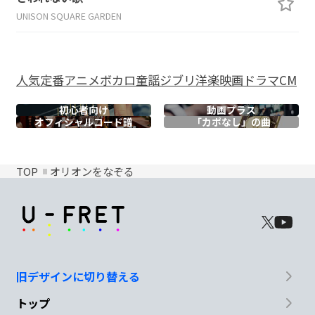
UNISON SQUARE GARDEN
人気
定番
アニメ
ボカロ
童謡
ジブリ
洋楽
映画
ドラマ
CM
初心者向け
動画プラス
オフィシャル
コード譜
「カポなし」の曲
TOP
オリオンをなぞる
旧デザインに切り替える
トップ