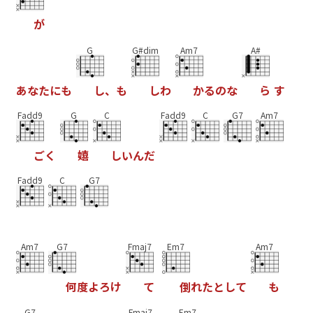
が
G
G#dim
Am7
A#
あ
な
た
に
も
し
、
も
し
わ
か
る
の
な
ら
す
Fadd9
G
C
Fadd9
C
G7
Am7
ご
く
嬉
し
い
ん
だ
Fadd9
C
G7
Am7
G7
Fmaj7
Em7
Am7
何
度
よ
ろ
け
て
倒
れ
た
と
し
て
も
G7
Fmaj7
Em7