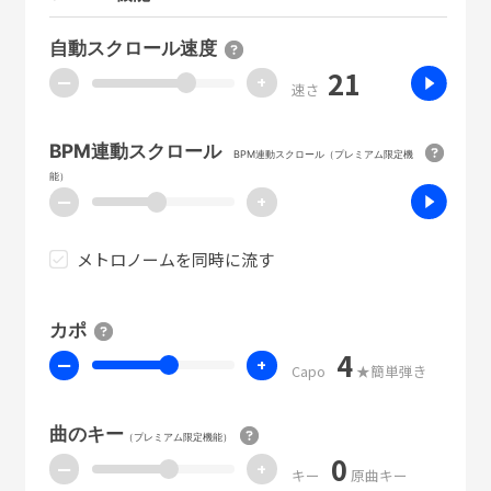
自動スクロール速度
21
ー
+
速さ
BPM連動スクロール
BPM連動スクロール（プレミアム限定機
能）
ー
+
メトロノームを同時に流す
カポ
4
ー
+
Capo
★簡単弾き
曲のキー
（プレミアム限定機能）
0
ー
+
キー
原曲キー