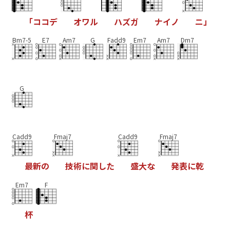
「
コ
コ
デ
オ
ワ
ル
ハ
ズ
ガ
ナ
イ
ノ
ニ
」
Bm7-5
E7
Am7
G
Fadd9
Em7
Am7
Dm7
G
Cadd9
Fmaj7
Cadd9
Fmaj7
最
新
の
技
術
に
関
し
た
盛
大
な
発
表
に
乾
Em7
F
杯