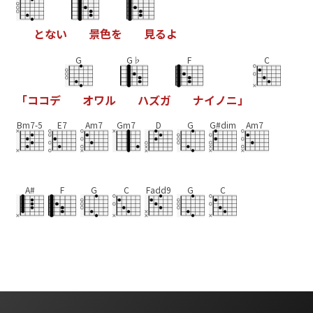
と
な
い
景
色
を
見
る
よ
G
G♭
F
C
「
コ
コ
デ
オ
ワ
ル
ハ
ズ
ガ
ナ
イ
ノ
ニ
」
Bm7-5
E7
Am7
Gm7
D
G
G#dim
Am7
A#
F
G
C
Fadd9
G
C