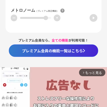
メトロノーム
（プレミアム限定機能）
ー
+
プレミアム会員なら、
全ての機能
が利用可能！
プレミアム会員の機能一覧はこちら
もっと見る
arrow_forward_ios