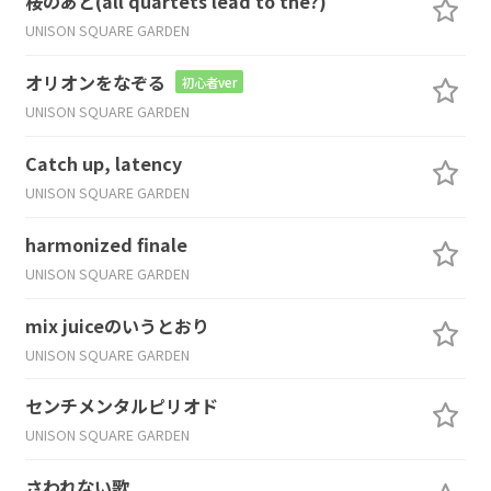
桜のあと(all quartets lead to the?)
UNISON SQUARE GARDEN
オリオンをなぞる
初心者ver
UNISON SQUARE GARDEN
Catch up, latency
UNISON SQUARE GARDEN
harmonized finale
UNISON SQUARE GARDEN
mix juiceのいうとおり
UNISON SQUARE GARDEN
センチメンタルピリオド
UNISON SQUARE GARDEN
さわれない歌