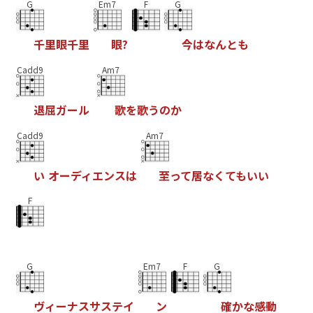
G
Em7
F
G
千
里
眼
千
里
眼
?
今
は
な
ん
と
も
Cadd9
Am7
退
屈
ガ
ー
ル
歌
を
歌
う
の
か
Cadd9
Am7
い
オ
ー
デ
ィ
エ
ン
ス
は
至
っ
て
居
な
く
て
も
い
い
F
G
Em7
F
G
ヴ
ィ
ー
ナ
ス
サ
ス
テ
イ
ン
確
か
な
感
動