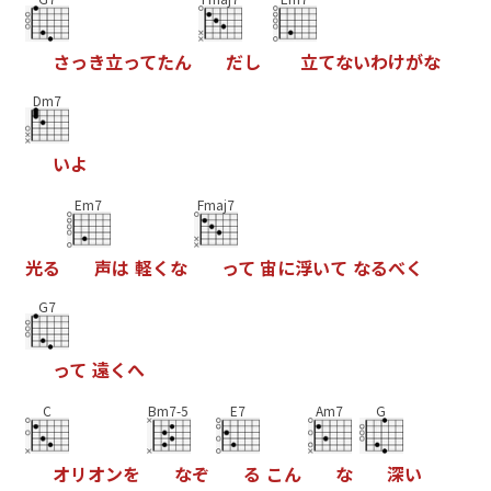
さ
っ
き
立
っ
て
た
ん
だ
し
立
て
な
い
わ
け
が
な
Dm7
い
よ
Em7
Fmaj7
光
る
声
は
軽
く
な
っ
て
宙
に
浮
い
て
な
る
べ
く
G7
っ
て
遠
く
へ
C
Bm7-5
E7
Am7
G
オ
リ
オ
ン
を
な
ぞ
る
こ
ん
な
深
い