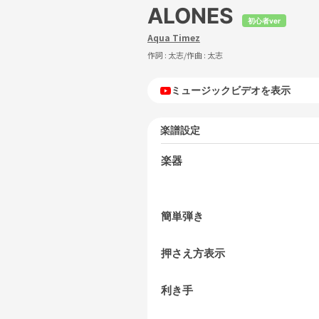
ALONES
初心者ver
Aqua Timez
作詞 :
太志
/作曲 :
太志
ミュージックビデオを表示
楽譜設定
楽器
簡単弾き
押さえ方表示
利き手