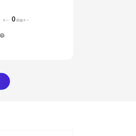
0
キー
原曲キー