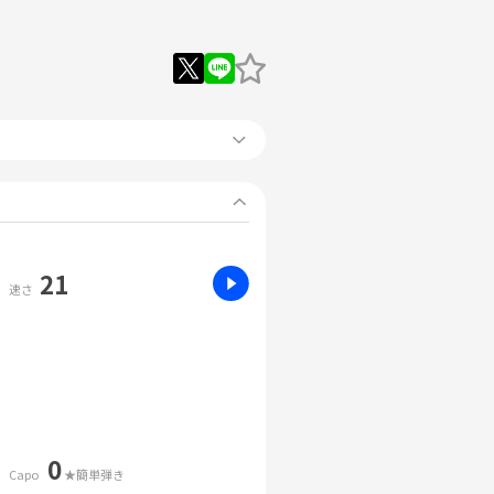
21
速さ
0
Capo
★簡単弾き