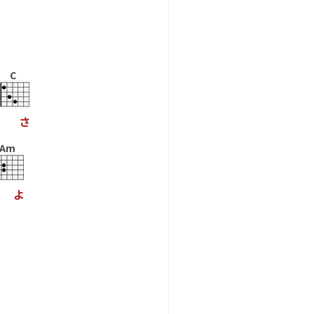
C
さ
Am
よ