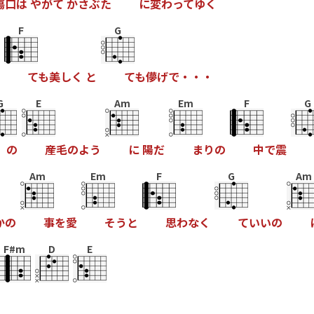
傷
口
は
や
が
て
か
さ
ぶ
た
に
変
わ
っ
て
ゆ
く
F
G
て
も
美
し
く
と
て
も
儚
げ
で
・
・
・
G
E
Am
Em
F
G
の
産
毛
の
よ
う
に
陽
だ
ま
り
の
中
で
震
Am
Em
F
G
Am
か
の
事
を
愛
そ
う
と
思
わ
な
く
て
い
い
の
F#m
D
E