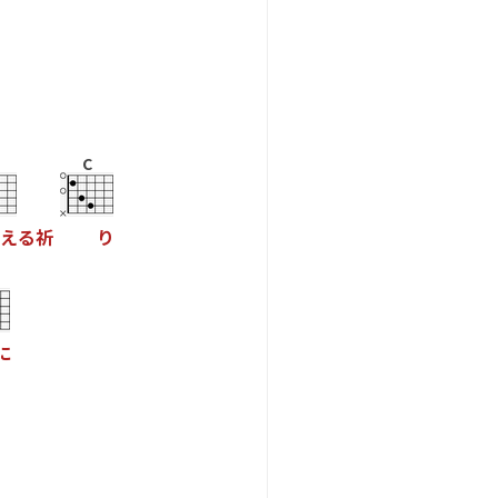
C
え
る
祈
り
に