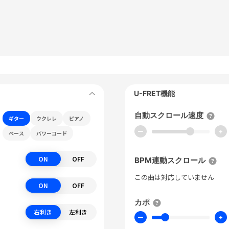
U-FRET機能
自動スクロール速度
ギター
ウクレレ
ピアノ
ー
+
ベース
パワーコード
ON
OFF
BPM連動スクロール
この曲は対応していません
ON
OFF
カポ
右利き
左利き
ー
+