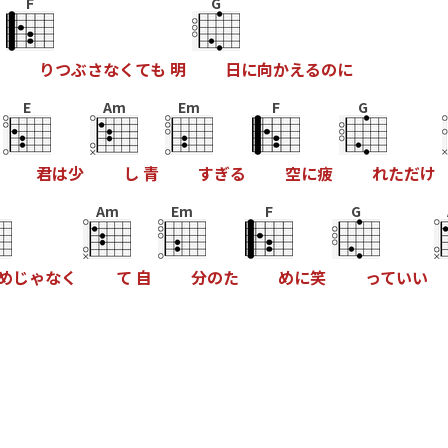
F
G
り
つ
ぶ
さ
な
く
て
も
明
日
に
向
か
え
る
の
に
E
Am
Em
F
G
君
は
少
し
青
す
ぎ
る
空
に
疲
れ
た
だ
け
Am
Em
F
G
め
じ
ゃ
な
く
て
自
分
の
た
め
に
笑
っ
て
い
い