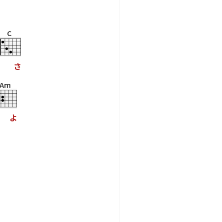
C
さ
Am
よ