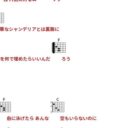
華
な
シ
ャ
ン
デ
リ
ア
と
は
裏
腹
に
F
を
何
で
埋
め
た
ら
い
い
ん
だ
ろ
う
F
C
由
に
泳
げ
た
ら
あ
ん
な
空
も
い
ら
な
い
の
に