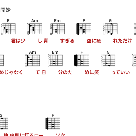
ル開始
E
Am
Em
F
G
君
は
少
し
青
す
ぎ
る
空
に
疲
れ
た
だ
け
Am
Em
F
G
め
じ
ゃ
な
く
て
自
分
の
た
め
に
笑
っ
て
い
い
G
F
独
内
側
に
灯
る
ロ
ー
ソ
ク