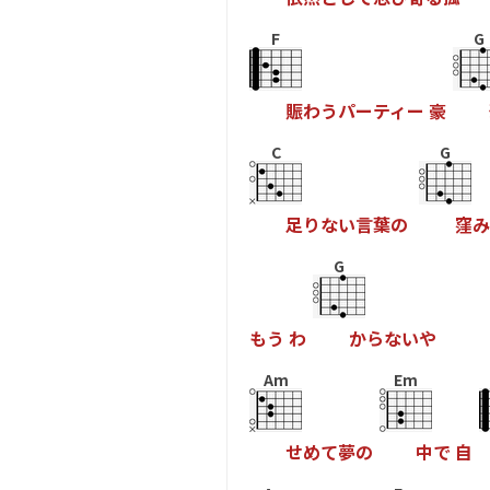
F
G
賑
わ
う
パ
ー
テ
ィ
ー
豪
C
G
足
り
な
い
言
葉
の
窪
み
G
も
う
わ
か
ら
な
い
や
Am
Em
せ
め
て
夢
の
中
で
自