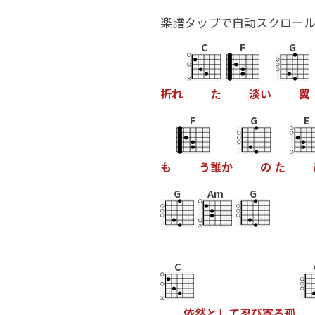
楽譜タップで自動スクロー
C
F
G
折
れ
た
淡
い
翼
F
G
E
も
う
誰
か
の
た
G
Am
G
C
依
然
と
し
て
忍
び
寄
る
孤