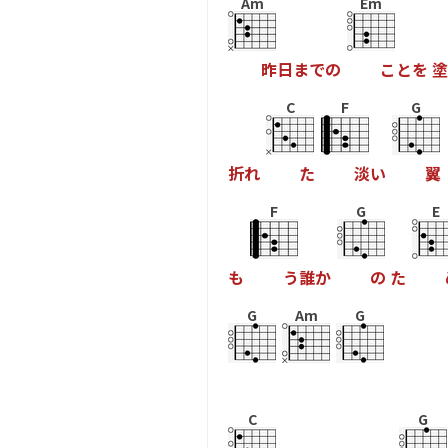
Am
Em
昨
日
ま
で
の
こ
と
を
塗
C
F
G
折
れ
た
淡
い
翼
F
G
E
も
う
誰
か
の
た
G
Am
G
C
G