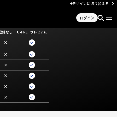
旧デザインに切り替える
ログイン
登録なし
U-FRETプレミアム
×
×
×
×
×
×