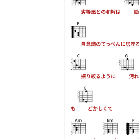
劣
等
感
と
の
和
解
は
簡
F
自
意
識
の
て
っ
ぺ
ん
に
居
座
C
G
振
り
絞
る
よ
う
に
汚
れ
G
も
ど
か
し
く
て
Am
Em
F