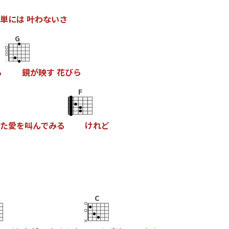
単
に
は
叶
わ
な
い
さ
G
る
鏡
が
映
す
花
び
ら
F
た
愛
を
叫
ん
で
み
る
け
れ
ど
C