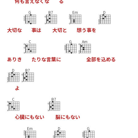
何
も
言
え
な
く
な
る
G
B7
Em
D
大
切
な
事
は
大
切
と
想
う
事
を
C
G
Am
あ
り
き
た
り
な
言
葉
に
全
部
を
込
め
る
D
B7
よ
C
B7
心
臓
に
も
な
い
脳
に
も
な
い
Em
D
G