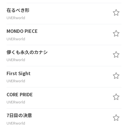
在るべき形
UVERworld
MONDO PIECE
UVERworld
儚くも永久のカナシ
UVERworld
First Sight
UVERworld
CORE PRIDE
UVERworld
7日目の決意
UVERworld