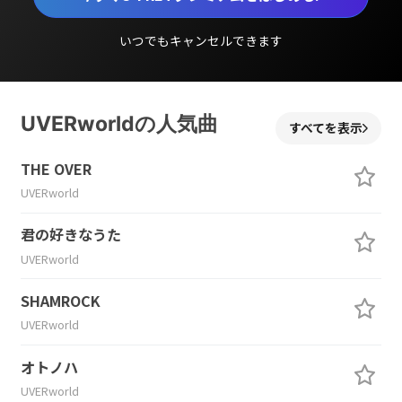
いつでもキャンセルできます
UVERworldの人気曲
すべてを表示
THE OVER
UVERworld
君の好きなうた
UVERworld
SHAMROCK
UVERworld
オトノハ
UVERworld