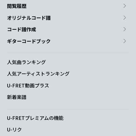
閲覧履歴
オリジナルコード譜
コード譜作成
ギターコードブック
人気曲ランキング
人気アーティストランキング
U-FRET動画プラス
新着楽譜
U-FRETプレミアムの機能
U-リク