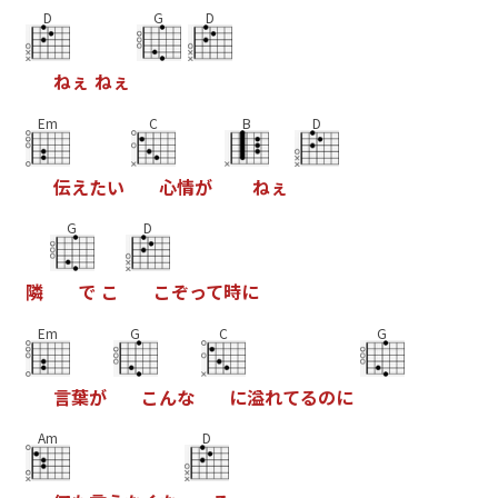
D
G
D
ね
ぇ
ね
ぇ
Em
C
B
D
伝
え
た
い
心
情
が
ね
ぇ
G
D
隣
で
こ
こ
ぞ
っ
て
時
に
Em
G
C
G
言
葉
が
こ
ん
な
に
溢
れ
て
る
の
に
Am
D