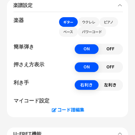
楽譜設定
楽器
ギター
ウクレレ
ピアノ
ベース
パワーコード
簡単弾き
ON
OFF
押さえ方表示
ON
OFF
利き手
右利き
左利き
マイコード設定
コード譜編集
U-FRET機能