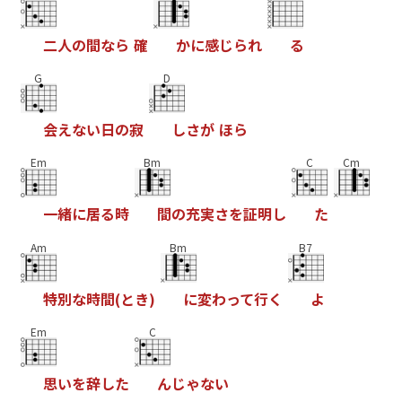
二
人
の
間
な
ら
確
か
に
感
じ
ら
れ
る
G
D
会
え
な
い
日
の
寂
し
さ
が
ほ
ら
Em
Bm
C
Cm
一
緒
に
居
る
時
間
の
充
実
さ
を
証
明
し
た
Am
Bm
B7
特
別
な
時
間
(
と
き
)
に
変
わ
っ
て
行
く
よ
Em
C
思
い
を
辞
し
た
ん
じ
ゃ
な
い