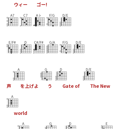
ウ
ィ
ー
ゴ
ー
!
A7
C7
A♭
F/G
D/E
E/F#
D
C#/F#
G/A
F/G
D/E
A
G
D
D/E
声
を
上
げ
よ
う
G
a
t
e
o
f
T
h
e
N
e
w
A
w
o
r
l
d
A
G
D
E