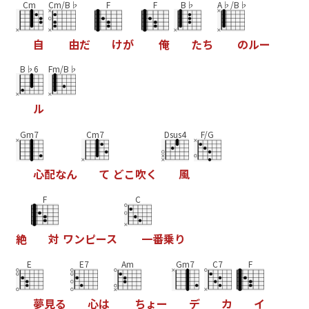
Cm
Cm/B♭
F
F
B♭
A♭/B♭
自
由
だ
け
が
俺
た
ち
の
ル
ー
B♭6
Fm/B♭
ル
Gm7
Cm7
Dsus4
F/G
心
配
な
ん
て
ど
こ
吹
く
風
F
C
絶
対
ワ
ン
ピ
ー
ス
一
番
乗
り
E
E7
Am
Gm7
C7
F
夢
見
る
心
は
ち
ょ
ー
デ
カ
イ