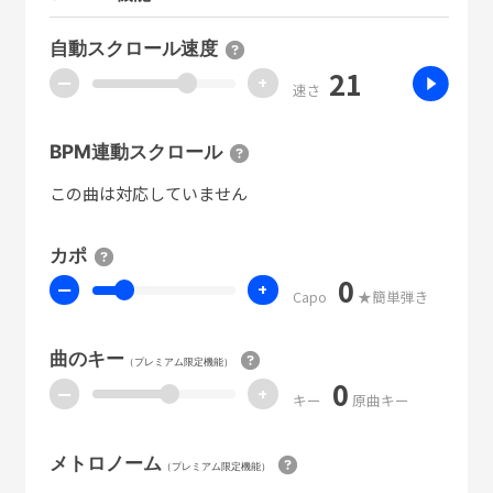
自動スクロール速度
21
ー
+
速さ
BPM連動スクロール
この曲は対応していません
カポ
0
ー
+
Capo
★簡単弾き
曲のキー
（プレミアム限定機能）
0
ー
+
キー
原曲キー
メトロノーム
（プレミアム限定機能）