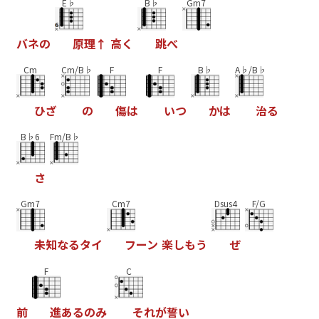
E♭
B♭
Gm7
バ
ネ
の
原
理
↑
高
く
跳
べ
Cm
Cm/B♭
F
F
B♭
A♭/B♭
ひ
ざ
の
傷
は
い
つ
か
は
治
る
B♭6
Fm/B♭
さ
Gm7
Cm7
Dsus4
F/G
未
知
な
る
タ
イ
フ
ー
ン
楽
し
も
う
ぜ
F
C
前
進
あ
る
の
み
そ
れ
が
誓
い