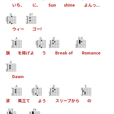
い
ち
、
に
、
S
u
n
s
h
i
n
e
よ
ん
っ
.
.
.
G
A7
ウ
ィ
ー
ゴ
ー
!
A
G
D
D/E
旗
を
揚
げ
よ
う
B
r
e
a
k
o
f
R
o
m
a
n
c
e
A
D
a
w
n
A
G
D
E
波
風
立
て
よ
う
ス
リ
ー
プ
か
ら
の
D/E
F#