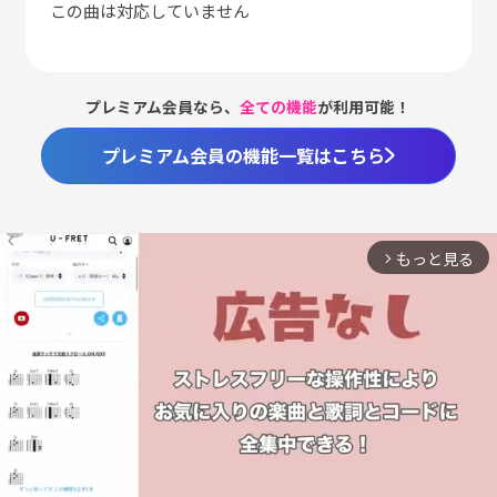
この曲は対応していません
プレミアム会員なら、
全ての機能
が利用可能！
プレミアム会員の機能一覧はこちら
もっと見る
arrow_forward_ios