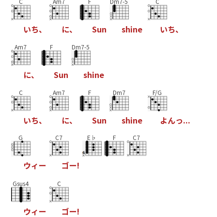
C
Am7
F
Dm7-5
C
い
ち
、
に
、
S
u
n
s
h
i
n
e
い
ち
、
Am7
F
Dm7-5
に
、
S
u
n
s
h
i
n
e
C
Am7
F
Dm7
F/G
い
ち
、
に
、
S
u
n
s
h
i
n
e
よ
ん
っ
.
.
.
G
C7
E♭
F
C7
ウ
ィ
ー
ゴ
ー
!
Gsus4
C
ウ
ィ
ー
ゴ
ー
!