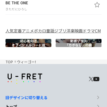
BE THE ONE
きただにひろし
人気
定番
アニメ
ボカロ
童謡
ジブリ
洋楽
映画
ドラマ
CM
初心者向け
動画プラス
オフィシャル
コード譜
「カポなし」の曲
TOP
ウィーゴー!
旧デザインに切り替える
トップ