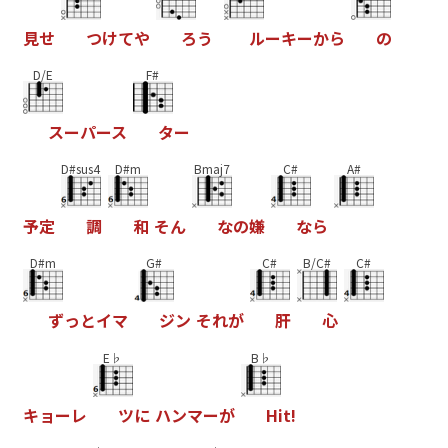
見
せ
つ
け
て
や
ろ
う
ル
ー
キ
ー
か
ら
の
D/E
F#
ス
ー
パ
ー
ス
タ
ー
D#sus4
D#m
Bmaj7
C#
A#
予
定
調
和
そ
ん
な
の
嫌
な
ら
D#m
G#
C#
B/C#
C#
ず
っ
と
イ
マ
ジ
ン
そ
れ
が
肝
心
E♭
B♭
キ
ョ
ー
レ
ツ
に
ハ
ン
マ
ー
が
H
i
t
!