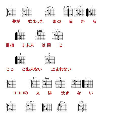
E
E7
Am7
Gm7
C7
F
夢
が
始
ま
っ
た
あ
の
日
か
ら
Fm
Dm7
F/G
目
指
す
未
来
は
同
じ
F
C
じ
っ
と
出
来
な
い
止
ま
れ
な
い
E
E7
Am
G
D
Fm
コ
コ
ロ
の
太
陽
沈
ま
な
い
C
Am7
F
Dm7
F/G