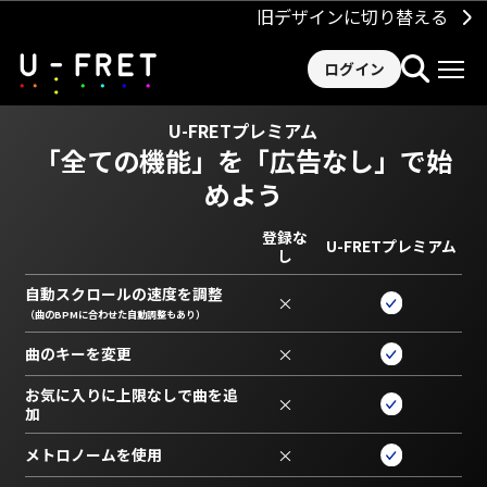
旧デザインに切り替える
ログイン
U-FRETプレミアム
「全ての機能」を
「広告なし」で始
めよう
登録な
U-FRETプレミアム
し
自動スクロールの速度を調整
×
（曲のBPMに合わせた自動調整もあり）
曲のキーを変更
×
お気に入りに上限なしで曲を追
×
加
メトロノームを使用
×