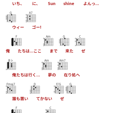
い
ち
、
に
、
S
u
n
s
h
i
n
e
よ
ん
っ
.
.
.
G
A7
ウ
ィ
ー
ゴ
ー
!
F
Am
G
C
俺
た
ち
は
.
.
.
こ
こ
ま
で
来
た
ぜ
B♭
Am
Am7
俺
た
ち
は
行
く
.
.
.
夢
の
在
り
処
へ
Fmaj7
D
F/G
G
誰
も
置
い
て
か
な
い
ぜ
F
C