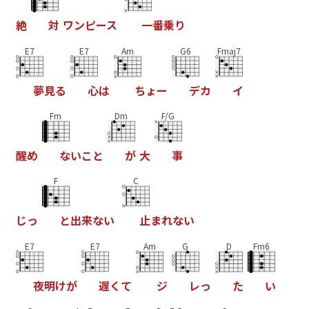
絶
対
ワ
ン
ピ
ー
ス
一
番
乗
り
E7
E7
Am
G6
Fmaj7
夢
見
る
心
は
ち
ょ
ー
デ
カ
イ
Fm
Dm
F/G
醒
め
な
い
こ
と
が
大
事
F
C
じ
っ
と
出
来
な
い
止
ま
れ
な
い
E7
E7
Am
G
D
Fm6
夜
明
け
が
遅
く
て
ジ
レ
っ
た
い