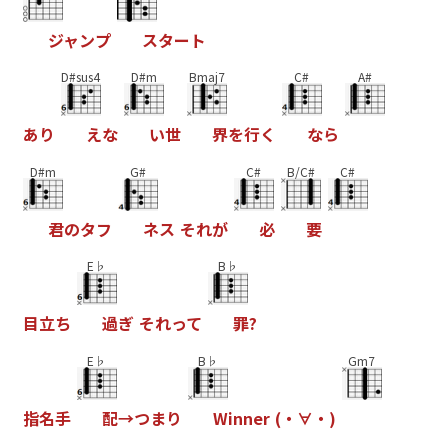
ジ
ャ
ン
プ
ス
タ
ー
ト
D#sus4
D#m
Bmaj7
C#
A#
あ
り
え
な
い
世
界
を
行
く
な
ら
D#m
G#
C#
B/C#
C#
君
の
タ
フ
ネ
ス
そ
れ
が
必
要
E♭
B♭
目
立
ち
過
ぎ
そ
れ
っ
て
罪
?
E♭
B♭
Gm7
指
名
手
配
→
つ
ま
り
W
i
n
n
e
r
(
・
∀
・
)