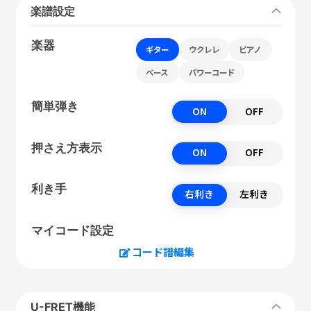
楽譜設定
楽器
ギター
ウクレレ
ピアノ
ベース
パワーコード
簡単弾き
ON
OFF
押さえ方表示
ON
OFF
利き手
右利き
左利き
マイコード設定
コード譜編集
U-FRET機能