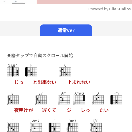
Powered by 
GliaStudios
Mute
通常ver
楽譜タップで自動スクロール開始
Gsus4
F
C
じ
っ
と
出
来
な
い
止
ま
れ
な
い
E
E7
Am
Am/G
D
Fm
夜
明
け
が
遅
く
て
ジ
レ
っ
た
い
C
Am7
F
Dm7
F/G