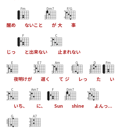
Fm
Dm7
F/G
醒
め
な
い
こ
と
が
大
事
F
C
じ
っ
と
出
来
な
い
止
ま
れ
な
い
E
E7
Am
G
D
Fm
夜
明
け
が
遅
く
て
ジ
レ
っ
た
い
C
Am7
F
Dm7
F/G
い
ち
、
に
、
S
u
n
s
h
i
n
e
よ
ん
っ
.
.
.
G
A7