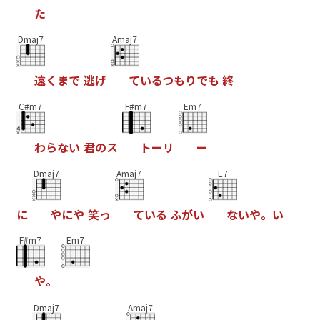
た
Dmaj7
Amaj7
遠
く
ま
で
逃
げ
て
い
る
つ
も
り
で
も
終
C#m7
F#m7
Em7
わ
ら
な
い
君
の
ス
ト
ー
リ
ー
Dmaj7
Amaj7
E7
に
や
に
や
笑
っ
て
い
る
ふ
が
い
な
い
や
。
い
F#m7
Em7
や
。
Dmaj7
Amaj7