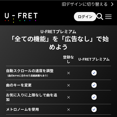
旧デザインに切り替える
ログイン
U-FRETプレミアム
「全ての機能」を
「広告なし」で始
めよう
登録な
U-FRETプレミアム
し
自動スクロールの速度を調整
×
（曲のBPMに合わせた自動調整もあり）
曲のキーを変更
×
お気に入りに上限なしで曲を追
×
加
メトロノームを使用
×