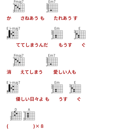
Fmaj7
Em7
か
さ
ね
あ
う
も
た
れ
あ
う
す
E♭maj7
Em
E
て
て
し
ま
う
ん
だ
も
う
す
ぐ
Fmaj7
Em7
消
え
て
し
ま
う
愛
し
い
人
も
E♭maj7
Em
E
優
し
い
日
々
よ
も
う
す
ぐ
D
A
(
)
×
８