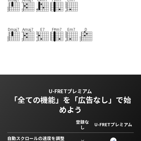
Dmaj7
Amaj7
E7
F#m7
Em7
D
U-FRETプレミアム
「全ての機能」を
「広告なし」で始
めよう
登録な
U-FRETプレミアム
し
自動スクロールの速度を調整
×