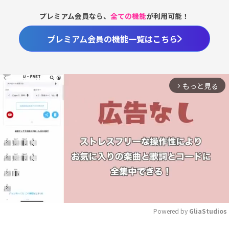
プレミアム会員なら、
全ての機能
が利用可能！
プレミアム会員の機能一覧はこちら
もっと見る
arrow_forward_ios
Powered by 
GliaStudios