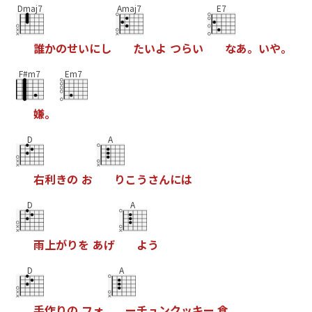
Dmaj7
Amaj7
E7
誰
か
の
せ
い
に
し
た
い
よ
つ
ら
い
な
あ
。
い
や
。
F#m7
Em7
嫌
。
D
A
右
利
き
の
お
り
こ
う
さ
ん
に
は
D
A
雨
上
が
り
を
あ
げ
よ
う
D
A
手
作
り
の
フ
ォ
ー
チ
ュ
ン
ク
ッ
キ
ー
食