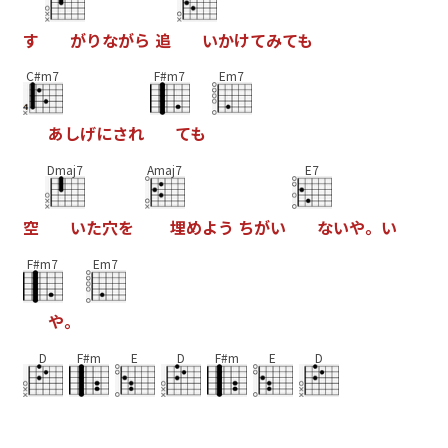
す
が
り
な
が
ら
追
い
か
け
て
み
て
も
C#m7
F#m7
Em7
あ
し
げ
に
さ
れ
て
も
Dmaj7
Amaj7
E7
空
い
た
穴
を
埋
め
よ
う
ち
が
い
な
い
や
。
い
F#m7
Em7
や
。
D
F#m
E
D
F#m
E
D