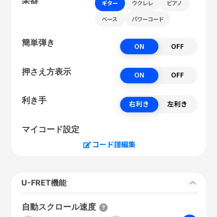
ギター
ウクレレ
ピアノ
ベース
パワーコード
簡単弾き
ON
OFF
押さえ方表示
ON
OFF
利き手
右利き
左利き
マイコード設定
コード譜編集
U-FRET機能
自動スクロール速度