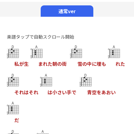
Mute
通常ver
楽譜タップで自動スクロール開始
D
A
D
A
私
が
生
ま
れ
た
朝
の
街
雪
の
中
に
埋
も
れ
た
D
A
D
そ
れ
は
そ
れ
は
小
さ
い
手
で
青
空
を
あ
お
い
A
だ
D
A