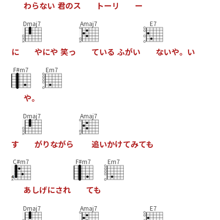
わ
ら
な
い
君
の
ス
ト
ー
リ
ー
Dmaj7
Amaj7
E7
に
や
に
や
笑
っ
て
い
る
ふ
が
い
な
い
や
。
い
F#m7
Em7
や
。
Dmaj7
Amaj7
す
が
り
な
が
ら
追
い
か
け
て
み
て
も
C#m7
F#m7
Em7
あ
し
げ
に
さ
れ
て
も
Dmaj7
Amaj7
E7