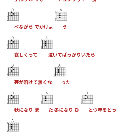
D
A
べ
な
が
ら
で
か
け
よ
う
D
A
哀
し
く
っ
て
泣
い
て
ば
っ
か
り
い
た
ら
D
A
芽
が
溶
け
て
無
く
な
っ
た
D
A
D
秋
に
な
り
ま
た
冬
に
な
り
ひ
と
つ
年
を
と
っ
A