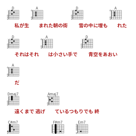
D
A
D
A
私
が
生
ま
れ
た
朝
の
街
雪
の
中
に
埋
も
れ
た
D
A
D
そ
れ
は
そ
れ
は
小
さ
い
手
で
青
空
を
あ
お
い
A
だ
Dmaj7
Amaj7
遠
く
ま
で
逃
げ
て
い
る
つ
も
り
で
も
終
C#m7
F#m7
Em7