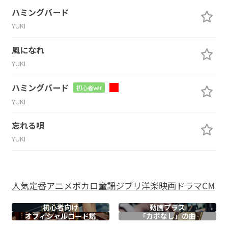
ハミングバード
YUKI
風になれ
YUKI
ハミングバード
初心者ver
YUKI
忘れる唄
YUKI
人気
定番
アニメ
ボカロ
童謡
ジブリ
洋楽
映画
ドラマ
CM
初心者向け
動画プラス
オフィシャル
コード譜
「カポなし」の曲