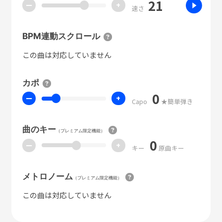
21
ー
+
速さ
BPM連動スクロール
この曲は対応していません
カポ
0
ー
+
Capo
★簡単弾き
曲のキー
（プレミアム限定機能）
0
ー
+
キー
原曲キー
メトロノーム
（プレミアム限定機能）
この曲は対応していません