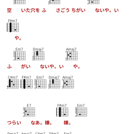
空
い
た
穴
を
ふ
さ
ご
う
ち
が
い
な
い
や
。
い
F#m7
や
。
Em7
Dmaj7
Amaj7
ふ
が
い
な
い
や
。
い
や
。
C#m7
F#m7
Em7
Dmaj7
Amaj7
E7
F#m7
Em7
つ
ら
い
な
あ
。
嫌
。
嫌
。
Dmaj7
Amaj7
C#m7
F#m7
Em7