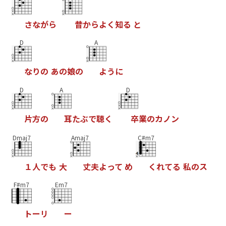
さ
な
が
ら
昔
か
ら
よ
く
知
る
と
D
A
な
り
の
あ
の
娘
の
よ
う
に
D
A
D
片
方
の
耳
た
ぶ
で
聴
く
卒
業
の
カ
ノ
ン
Dmaj7
Amaj7
C#m7
１
人
で
も
大
丈
夫
よ
っ
て
め
く
れ
て
る
私
の
ス
F#m7
Em7
ト
ー
リ
ー