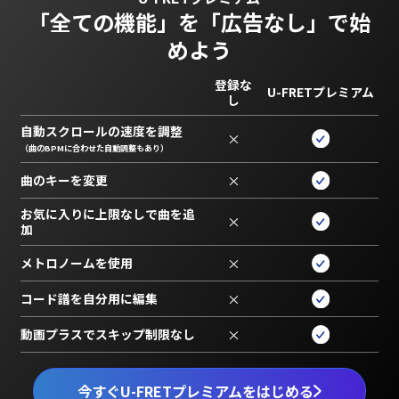
「全ての機能」を
「広告なし」で始
めよう
登録な
U-FRETプレミアム
し
自動スクロールの速度を調整
×
（曲のBPMに合わせた自動調整もあり）
曲のキーを変更
×
お気に入りに上限なしで曲を追
×
加
メトロノームを使用
×
コード譜を自分用に編集
×
動画プラスでスキップ制限なし
×
今すぐU-FRETプレミアムをはじめる