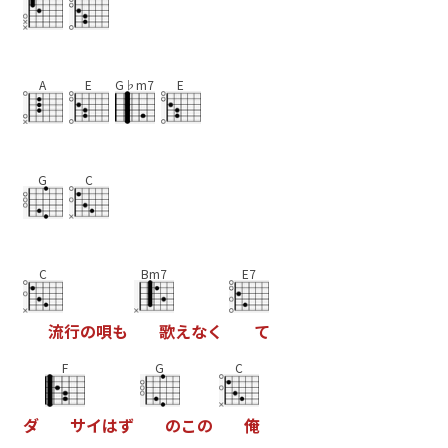
A
E
G♭m7
E
G
C
C
Bm7
E7
流
行
の
唄
も
歌
え
な
く
て
F
G
C
ダ
サ
イ
は
ず
の
こ
の
俺