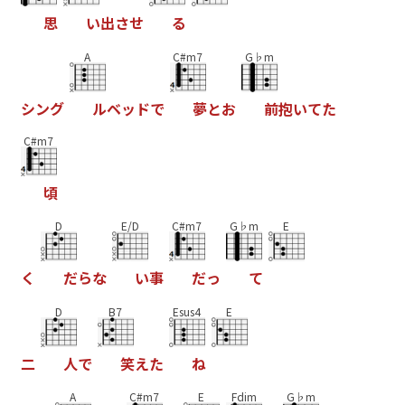
思
い
出
さ
せ
る
A
C#m7
G♭m
シ
ン
グ
ル
ベ
ッ
ド
で
夢
と
お
前
抱
い
て
た
C#m7
頃
D
E/D
C#m7
G♭m
E
く
だ
ら
な
い
事
だ
っ
て
D
B7
Esus4
E
二
人
で
笑
え
た
ね
A
C#m7
E
Fdim
G♭m