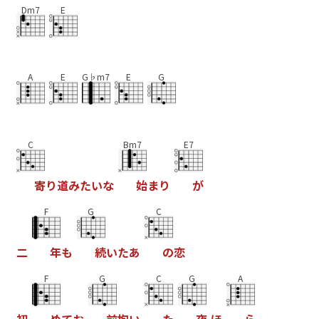
Dm7
E
A
E
G♭m7
E
G
C
Bm7
E7
寄
り
道
み
た
い
な
始
ま
り
が
F
G
C
二
年
も
続
い
た
あ
の
恋
F
G
C
G
A