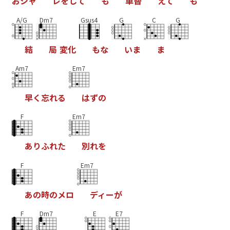
お
シ
ャ
レ
を
し
て
も
車
替
え
て
も
A/G
Dm7
Gsus4
G
C
G
結
局
変
化
も
な
い
ま
ま
Am7
Em7
早
く
忘
れ
る
は
ず
の
F
Em7
あ
り
ふ
れ
た
別
れ
を
F
Em7
あ
の
時
の
メ
ロ
デ
ィ
ー
が
F
Dm7
E
E7