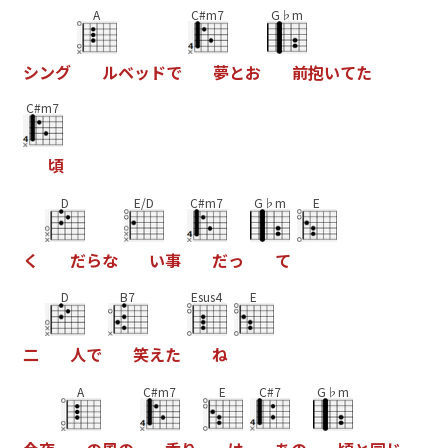
A
C#m7
G♭m
シ
ン
グ
ル
ベ
ッ
ド
で
夢
と
お
前
抱
い
て
た
C#m7
頃
D
E/D
C#m7
G♭m
E
く
だ
ら
な
い
事
だ
っ
て
D
B7
Esus4
E
二
人
で
笑
え
た
ね
A
C#m7
E
C#7
G♭m