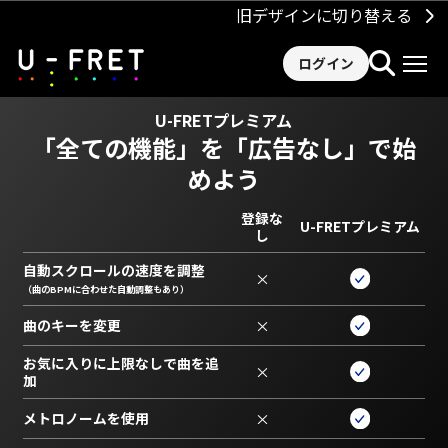
旧デザインに切り替える
ログイン
U-FRETプレミアム
「全ての機能」を
「広告なし」で始
めよう
登録な
U-FRETプレミアム
し
自動スクロールの速度を調整
×
（曲のBPMに合わせた自動調整もあり）
曲のキーを変更
×
お気に入りに上限なしで曲を追
×
加
メトロノームを使用
×