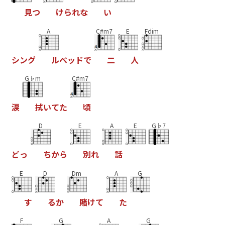
見
つ
け
ら
れ
な
い
A
C#m7
E
Fdim
シ
ン
グ
ル
ベ
ッ
ド
で
二
人
G♭m
C#m7
涙
拭
い
て
た
頃
D
E
A
E
G♭7
ど
っ
ち
か
ら
別
れ
話
E
D
Dm
A
G
す
る
か
賭
け
て
た
F
G
A
G