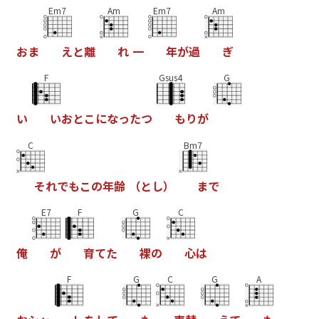
Em7
Am
Em7
Am
お
ま
え
と
離
れ
一
年
が
過
ぎ
F
Gsus4
G
い
い
お
と
こ
に
な
っ
た
つ
も
り
が
C
Bm7
そ
れ
で
も
こ
の
年
齢
（
と
し
）
ま
で
E7
F
G
C
俺
が
育
て
た
裸
の
心
は
F
G
C
G
A