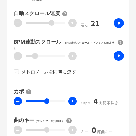
自動スクロール速度
21
ー
+
速さ
BPM連動スクロール
BPM連動スクロール（プレミアム限定機
能）
ー
+
メトロノームを同時に流す
カポ
4
ー
+
Capo
★簡単弾き
曲のキー
（プレミアム限定機能）
0
ー
+
キー
原曲キー