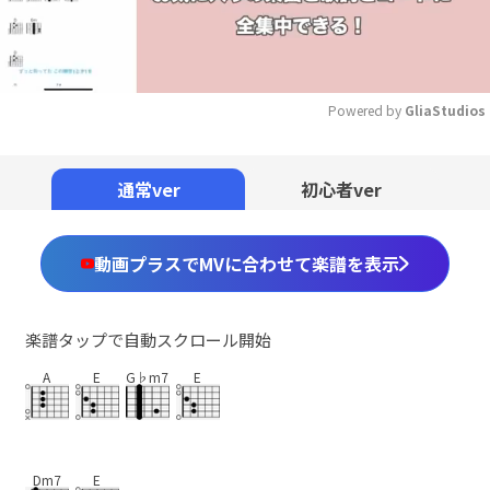
Powered by 
GliaStudios
Mute
通常ver
初心者ver
動画プラスでMVに合わせて楽譜を表示
楽譜タップで自動スクロール開始
A
E
G♭m7
E
Dm7
E