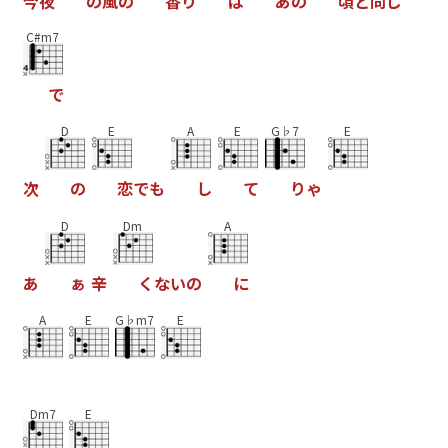
今
夜
の
風
の
香
り
は
あ
の
頃
と
同
じ
C#m7
で
D
E
A
E
G♭7
E
次
の
恋
で
も
し
て
り
ゃ
D
Dm
A
あ
ぁ
辛
く
な
い
の
に
A
E
G♭m7
E
Dm7
E