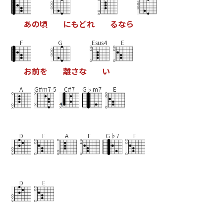
あ
の
頃
に
も
ど
れ
る
な
ら
F
G
Esus4
E
お
前
を
離
さ
な
い
A
G#m7-5
C#7
G♭m7
E
D
E
A
E
G♭7
E
D
E