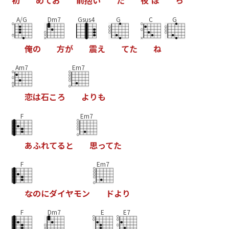
初
め
て
お
前
抱
い
た
夜
ほ
ら
A/G
Dm7
Gsus4
G
C
G
俺
の
方
が
震
え
て
た
ね
Am7
Em7
恋
は
石
こ
ろ
よ
り
も
F
Em7
あ
ふ
れ
て
る
と
思
っ
て
た
F
Em7
な
の
に
ダ
イ
ヤ
モ
ン
ド
よ
り
F
Dm7
E
E7