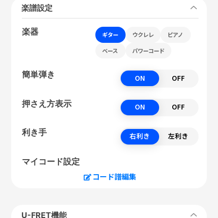
楽譜設定
楽器
ギター
ウクレレ
ピアノ
ベース
パワーコード
簡単弾き
ON
OFF
押さえ方表示
ON
OFF
利き手
右利き
左利き
マイコード設定
コード譜編集
U-FRET機能