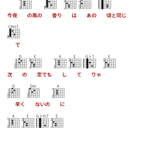
今
夜
の
風
の
香
り
は
あ
の
頃
と
同
じ
C#m7
で
D
E
A
E
G♭7
E
次
の
恋
で
も
し
て
り
ゃ
D
Dm
A
辛
く
な
い
の
に
A
E
G♭m7
E