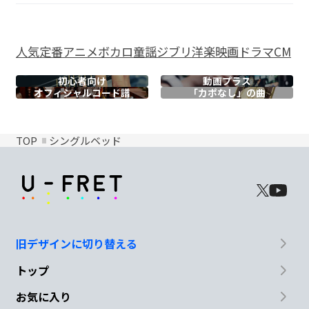
人気
定番
アニメ
ボカロ
童謡
ジブリ
洋楽
映画
ドラマ
CM
初心者向け
動画プラス
オフィシャル
コード譜
「カポなし」の曲
TOP
シングルベッド
旧デザインに切り替える
トップ
お気に入り