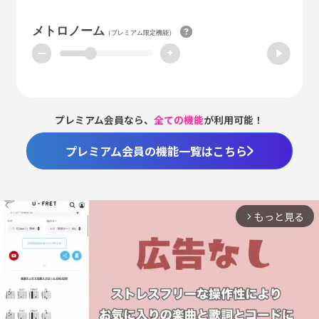
メトロノーム
（プレミアム限定機能）
ー
+
プレミアム会員なら、
全ての機能
が利用可能！
プレミアム会員の機能一覧はこちら
もっと見る
arrow_forward_ios