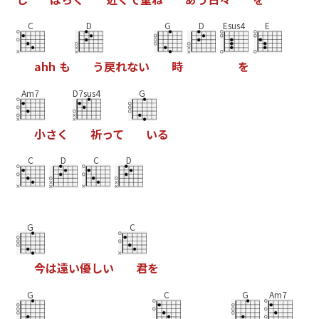
C
D
G
D
Esus4
E
a
h
h
も
う
戻
れ
な
い
時
を
Am7
D7sus4
G
小
さ
く
祈
っ
て
い
る
C
D
C
D
G
C
今
は
遠
い
優
し
い
君
を
G
C
G
Am7