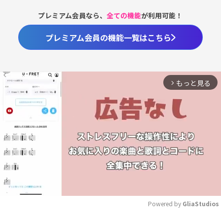
プレミアム会員なら、
全ての機能
が利用可能！
プレミアム会員の機能一覧はこちら
もっと見る
arrow_forward_ios
Powered by 
GliaStudios