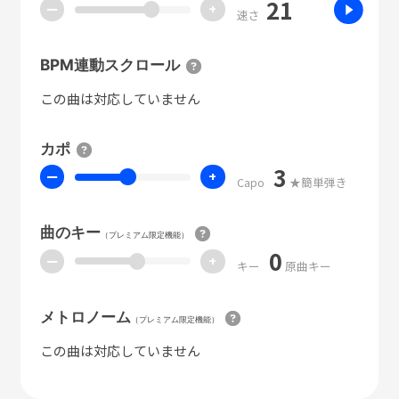
21
ー
+
速さ
BPM連動スクロール
この曲は対応していません
カポ
3
ー
+
Capo
★簡単弾き
曲のキー
（プレミアム限定機能）
0
ー
+
キー
原曲キー
メトロノーム
（プレミアム限定機能）
この曲は対応していません