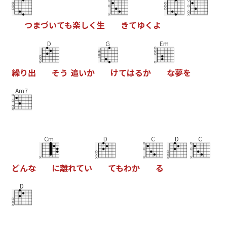
つ
ま
づ
い
て
も
楽
し
く
生
き
て
ゆ
く
よ
D
G
Em
繰
り
出
そ
う
追
い
か
け
て
は
る
か
な
夢
を
Am7
Cm
D
C
D
C
ど
ん
な
に
離
れ
て
い
て
も
わ
か
る
D