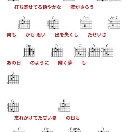
打
ち
寄
せ
て
る
穏
や
か
な
波
が
さ
ら
う
D
G
Em
Am7
何
も
か
も
思
い
出
を
失
く
し
た
せ
い
さ
Cm
D
C
D
C
あ
の
日
の
よ
う
に
輝
く
夢
も
D
G
D
忘
れ
か
け
て
た
甘
い
夏
の
日
も
C
Cm
Dsus4
D