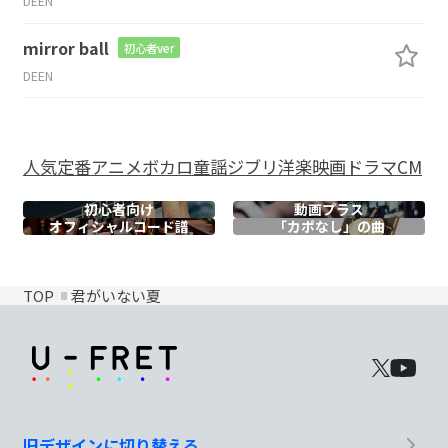
DEEN
mirror ball
初心者ver
DEEN
人気
定番
アニメ
ボカロ
童謡
ジブリ
洋楽
映画
ドラマ
CM
初心者向け
動画プラス
オフィシャル
コード譜
「カポなし」の曲
TOP
君がいない夏
旧デザインに切り替える