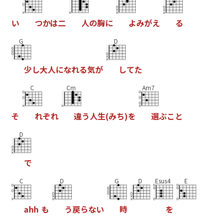
い
つ
か
は
二
人
の
胸
に
よ
み
が
え
る
G
D
少
し
大
人
に
な
れ
る
気
が
し
て
た
C
Cm
Am7
そ
れ
ぞ
れ
違
う
人
生
(
み
ち
)
を
選
ぶ
こ
と
D
で
C
D
G
D
Esus4
E
a
h
h
も
う
戻
ら
な
い
時
を