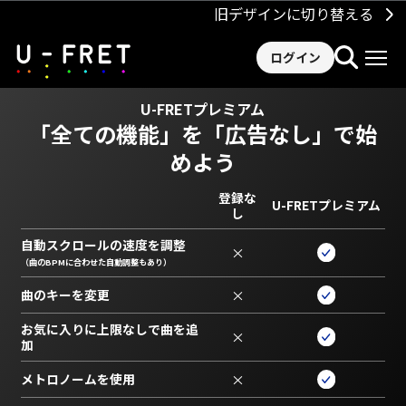
旧デザインに切り替える
ログイン
U-FRETプレミアム
「全ての機能」を
「広告なし」で始
めよう
登録な
U-FRETプレミアム
し
自動スクロールの速度を調整
×
（曲のBPMに合わせた自動調整もあり）
曲のキーを変更
×
お気に入りに上限なしで曲を追
×
加
メトロノームを使用
×