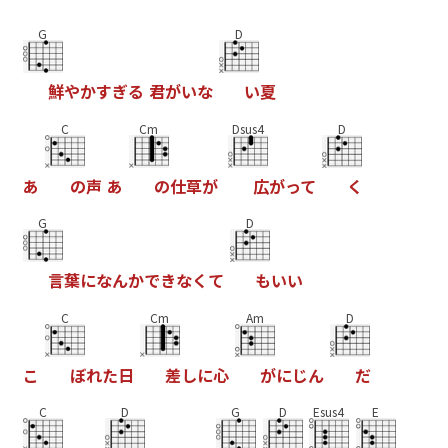
G
D
鮮
や
か
す
ぎ
る
君
が
い
な
い
夏
C
Cm
Dsus4
D
あ
の
声
あ
の
仕
草
が
広
が
っ
て
く
G
D
言
葉
に
な
ん
か
で
き
な
く
て
も
い
い
C
Cm
Am
D
こ
ぼ
れ
た
日
差
し
に
心
が
に
じ
ん
だ
C
D
G
D
Esus4
E