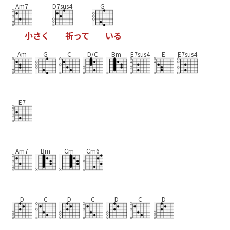
Am7
D7sus4
G
小
さ
く
祈
っ
て
い
る
Am
G
C
D/C
Bm
E7sus4
E
E7sus4
E7
Am7
Bm
Cm
Cm6
D
C
D
C
D
C
D