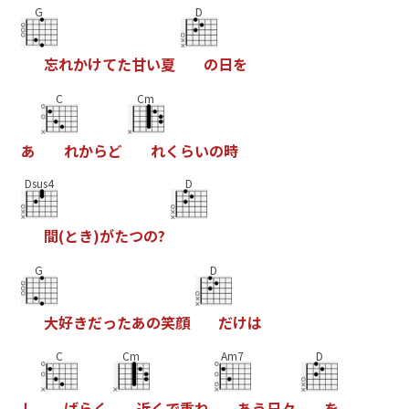
G
D
忘
れ
か
け
て
た
甘
い
夏
の
日
を
C
Cm
あ
れ
か
ら
ど
れ
く
ら
い
の
時
Dsus4
D
間
(
と
き
)
が
た
つ
の
?
G
D
大
好
き
だ
っ
た
あ
の
笑
顔
だ
け
は
C
Cm
Am7
D
し
ば
ら
く
近
く
で
重
ね
あ
う
日
々
を