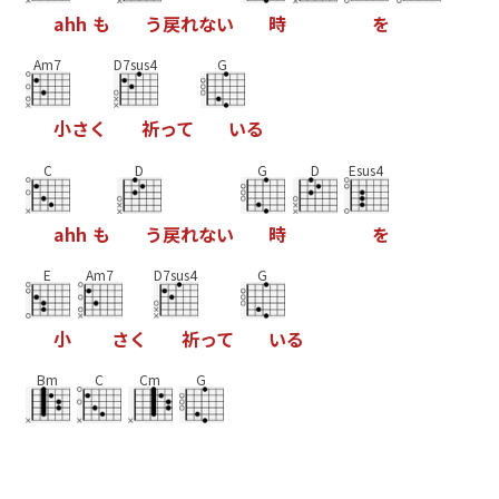
a
h
h
も
う
戻
れ
な
い
時
を
Am7
D7sus4
G
小
さ
く
祈
っ
て
い
る
C
D
G
D
Esus4
a
h
h
も
う
戻
れ
な
い
時
を
E
Am7
D7sus4
G
小
さ
く
祈
っ
て
い
る
Bm
C
Cm
G