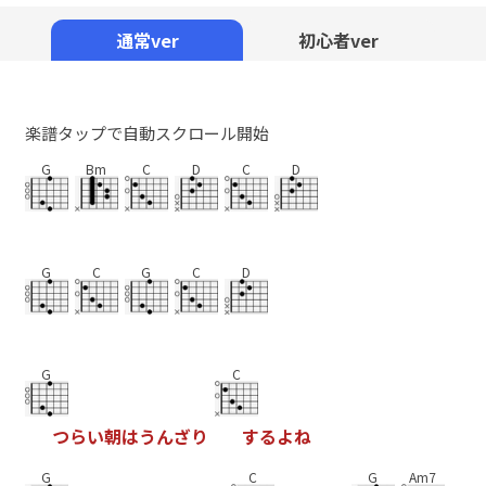
Mute
通常ver
初心者ver
楽譜タップで自動スクロール開始
G
Bm
C
D
C
D
G
C
G
C
D
G
C
つ
ら
い
朝
は
う
ん
ざ
り
す
る
よ
ね
G
C
G
Am7