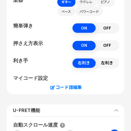
ギター
ウクレレ
ピアノ
ベース
パワーコード
簡単弾き
ON
OFF
押さえ方表示
ON
OFF
利き手
右利き
左利き
マイコード設定
コード譜編集
U-FRET機能
自動スクロール速度