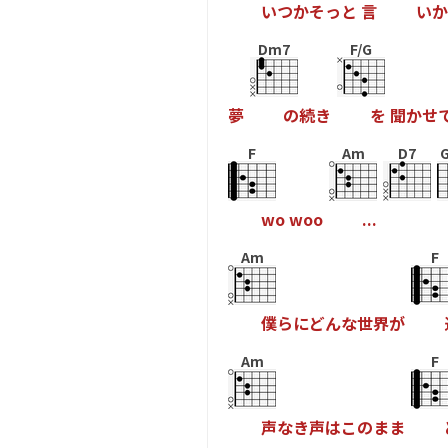
い
つ
か
そ
っ
と
言
い
か
Dm7
F/G
夢
の
続
き
を
聞
か
せ
F
Am
D7
w
o
w
o
o
.
.
.
Am
F
僕
ら
に
ど
ん
な
世
界
が
Am
F
声
な
き
声
は
こ
の
ま
ま