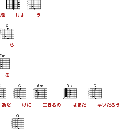
続
け
よ
う
G
ら
Em
る
C
G
Am
B♭
G
為
だ
け
に
生
き
る
の
は
ま
だ
早
い
だ
ろ
う
G