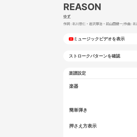
REASON
ゆず
作詞 :
北川悠仁・岩沢厚治・前山田健一
/作曲 :
北
ミュージックビデオを表示
ストロークパターンを確認
楽譜設定
楽器
簡単弾き
押さえ方表示