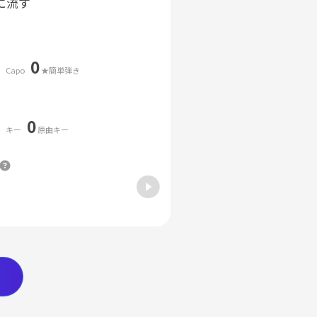
に流す
0
Capo
★簡単弾き
0
キー
原曲キー