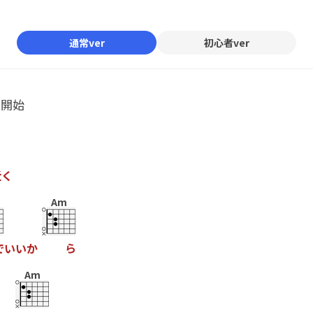
Mute
通常ver
初心者ver
ル開始
近
く
Am
で
い
い
か
ら
Am