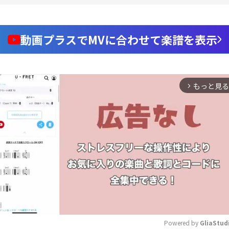
動画プラスでMVに合わせて楽譜を表示
もっと見る
arrow_forward_ios
Powered by 
GliaStud