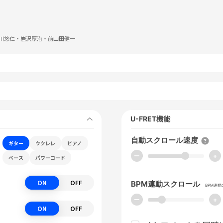
川悠仁・岩沢厚治・前山田健一
U-FRET機能
自動スクロール速度
ギター
ウクレレ
ピアノ
ー
+
ベース
パワーコード
ON
OFF
BPM連動スクロール
BPM連
ー
+
ON
OFF