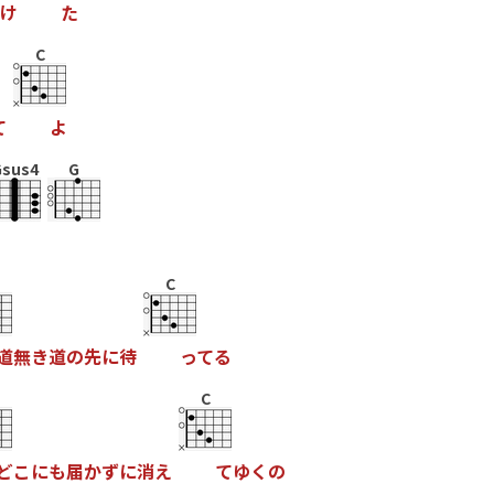
け
た
C
て
よ
Gsus4
G
C
道
無
き
道
の
先
に
待
っ
て
る
C
ど
こ
に
も
届
か
ず
に
消
え
て
ゆ
く
の