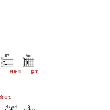
E7
Am
日
を
目
指
す
合
っ
て
Gsus4
G