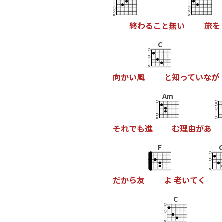
終
わ
る
こ
と
無
い
旅
を
C
向
か
い
風
と
知
っ
て
い
な
が
Am
そ
れ
で
も
進
む
理
由
が
あ
F
だ
か
ら
友
よ
老
い
て
く
C