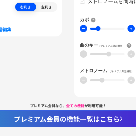
メトロノームを同時
右利き
左利き
カポ
ー
+
譜編集
曲のキー
（プレミアム限定機能）
ー
+
メトロノーム
（プレミアム限定機能）
ー
+
プレミアム会員なら、
全ての機能
が利用可能！
プレミアム会員の機能一覧はこちら