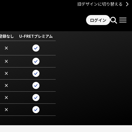
旧デザインに切り替える
ログイン
登録なし
U-FRETプレミアム
×
×
×
×
×
×