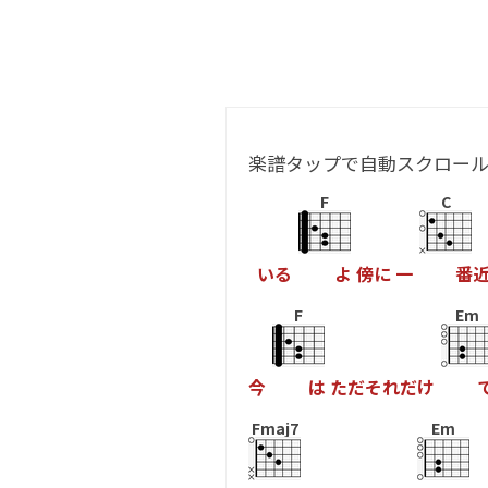
楽譜タップで自動スクロー
F
C
い
る
よ
傍
に
一
番
F
Em
今
は
た
だ
そ
れ
だ
け
Fmaj7
Em