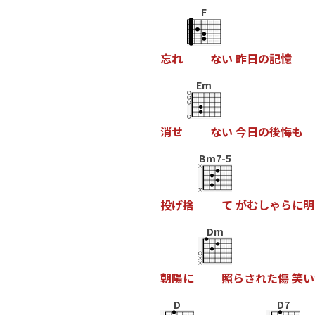
F
忘
れ
な
い
昨
日
の
記
憶
Em
消
せ
な
い
今
日
の
後
悔
も
Bm7-5
投
げ
捨
て
が
む
し
ゃ
ら
に
明
Dm
朝
陽
に
照
ら
さ
れ
た
傷
笑
い
D
D7