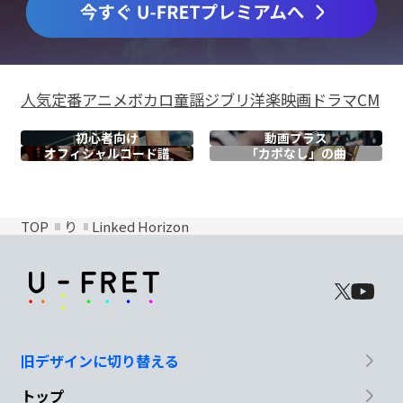
人気
定番
アニメ
ボカロ
童謡
ジブリ
洋楽
映画
ドラマ
CM
初心者向け
動画プラス
オフィシャル
コード譜
「カポなし」の曲
TOP
り
Linked Horizon
旧デザインに切り替える
トップ