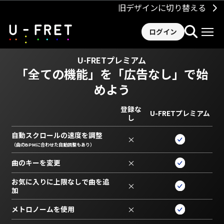
旧デザインに切り替える
ログイン
U-FRETプレミアム
「全ての機能」を
「広告なし」で始
めよう
登録な
U-FRETプレミアム
し
自動スクロールの速度を調整
×
（曲のBPMに合わせた自動調整もあり）
曲のキーを変更
×
お気に入りに上限なしで曲を追
×
加
メトロノームを使用
×