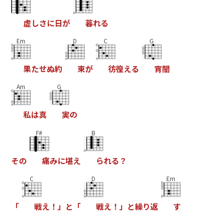
虚
し
さ
に
日
が
暮
れ
る
Em
D
C
G
果
た
せ
ぬ
約
束
が
彷
徨
え
る
宵
闇
Am
G
私
は
真
実
の
F#
B
そ
の
痛
み
に
堪
え
ら
れ
る
？
C
D
Em
「
戦
え
！
」
と
「
戦
え
！
」
と
繰
り
返
す