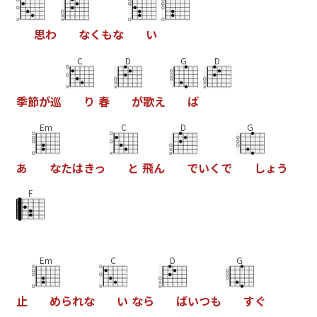
思
わ
な
く
も
な
い
C
D
G
D
季
節
か
巡
り
春
か
歌
え
は
Em
C
D
G
あ
な
た
は
き
っ
と
飛
ん
て
い
く
て
し
ょ
う
F
Em
C
D
G
止
め
ら
れ
な
い
な
ら
は
い
つ
も
す
く