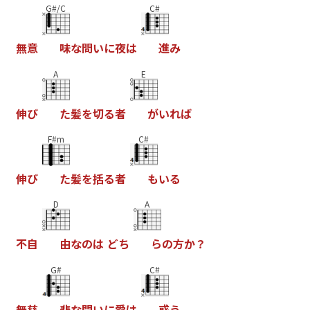
G#/C
C#
無
意
味
な
問
い
に
夜
は
進
み
A
E
伸
び
た
髪
を
切
る
者
が
い
れ
ば
F#m
C#
伸
び
た
髪
を
括
る
者
も
い
る
D
A
不
自
由
な
の
は
ど
ち
ら
の
方
か
？
G#
C#
無
慈
悲
な
問
い
に
愛
は
惑
う