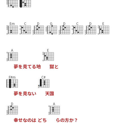
Em
C
D
G
D
C
D
E
A
E
夢
を
見
て
る
地
獄
と
F#m
C#
夢
を
見
な
い
天
国
D
A
幸
せ
な
の
は
ど
ち
ら
の
方
か
？