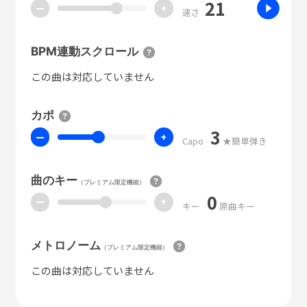
21
ー
+
速さ
BPM連動スクロール
この曲は対応していません
カポ
3
ー
+
Capo
★簡単弾き
曲のキー
（プレミアム限定機能）
0
ー
+
キー
原曲キー
メトロノーム
（プレミアム限定機能）
この曲は対応していません