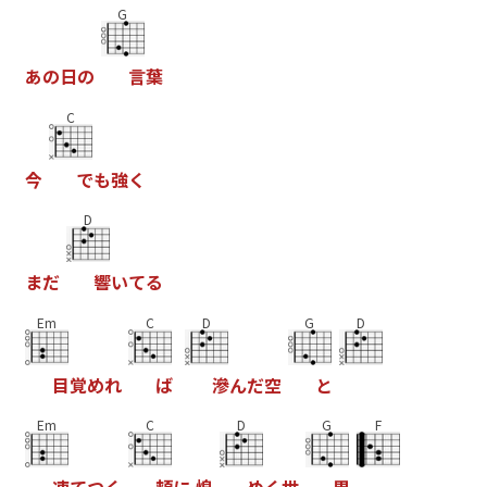
G
あ
の
日
の
言
葉
C
今
で
も
強
く
D
ま
だ
響
い
て
る
Em
C
D
G
D
目
覚
め
れ
ば
滲
ん
だ
空
と
Em
C
D
G
F
凍
て
つ
く
頬
に
煌
め
く
世
界