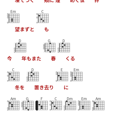
Em
C
望
ま
ず
と
も
D
G
D
今
年
も
ま
た
春
く
る
C
D
E
Em
冬
を
置
き
去
り
に
Am
G
F
C
Dm
Em
Am