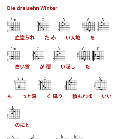
D
i
e
d
r
e
i
z
e
h
n
W
i
n
t
e
r
Em
C
D
G
D
血
塗
ら
れ
た
赤
い
大
地
を
Em
C
D
G
F
白
い
雪
か
覆
い
隠
し
た
Em
C
D
G
も
っ
と
深
く
降
り
積
も
れ
は
い
い
D
の
に
と
C
D
E
Em