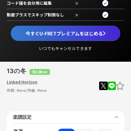
コード譜を自分用に編集
×
動画プラスでスキップ制限なし
×
今すぐU-FRETプレミアムをはじめる
いつでもキャンセルできます
13の冬
初心者ver
Linked Horizon
作詞 :
Revo
/作曲 :
Revo
楽譜設定