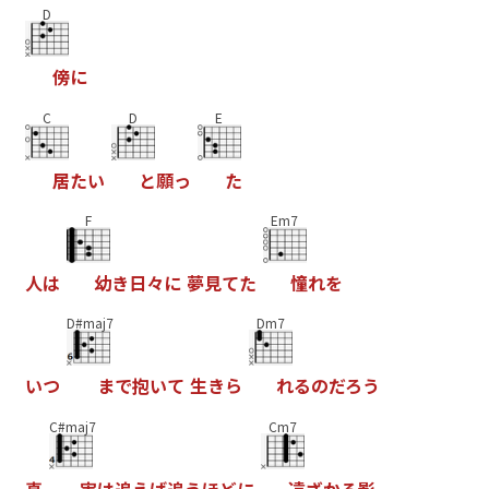
D
傍
に
C
D
E
居
た
い
と
願
っ
た
F
Em7
人
は
幼
き
日
々
に
夢
見
て
た
憧
れ
を
D#maj7
Dm7
い
つ
ま
て
抱
い
て
生
き
ら
れ
る
の
た
ろ
う
C#maj7
Cm7
真
実
は
追
え
は
追
う
ほ
と
に
遠
さ
か
る
影