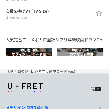
心臓を捧げよ! (TV Size)
Linked Horizon
人気
定番
アニメ
ボカロ
童謡
ジブリ
洋楽
映画
ドラマ
CM
初心者向け
動画プラス
オフィシャル
コード譜
「カポなし」の曲
TOP
13の冬 (初心者向け簡単コード ver.)
旧デザインに切り替える