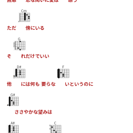
Cm
た
だ
傍
に
い
る
G
そ
れ
だ
け
で
い
い
D#
F
他
に
は
何
も
要
ら
な
い
と
い
う
の
に
G#
さ
さ
や
か
な
望
み
は
A#
C