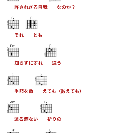
許
さ
れ
ざ
る
自
我
な
の
か
？
G
B
そ
れ
と
も
Em
D
知
ら
ず
に
す
れ
違
う
C
G
季
節
を
数
え
て
も
（
数
え
て
も
）
Am
G
遣
る
瀬
な
い
祈
り
の
F#
B