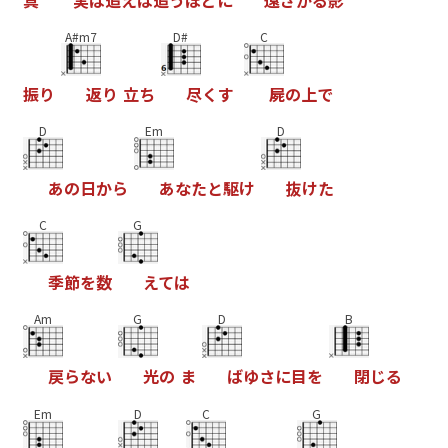
A#m7
D#
C
振
り
返
り
立
ち
尽
く
す
屍
の
上
て
D
Em
D
あ
の
日
か
ら
あ
な
た
と
駆
け
抜
け
た
C
G
季
節
を
数
え
て
は
Am
G
D
B
戻
ら
な
い
光
の
ま
は
ゆ
さ
に
目
を
閉
し
る
Em
D
C
G