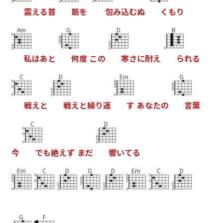
震
え
る
首
筋
を
包
み
込
む
ぬ
く
も
り
Am
G
D
B
私
は
あ
と
何
度
こ
の
寒
さ
に
耐
え
ら
れ
る
C
D
Em
G
戦
え
と
戦
え
と
繰
り
返
す
あ
な
た
の
言
葉
C
D
今
て
も
絶
え
す
ま
た
響
い
て
る
Em
C
D
G
D
Em
C
D
G
F