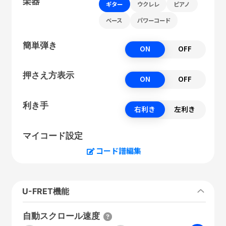
楽器
ギター
ウクレレ
ピアノ
ベース
パワーコード
簡単弾き
ON
OFF
押さえ方表示
ON
OFF
利き手
右利き
左利き
マイコード設定
コード譜編集
U-FRET機能
自動スクロール速度