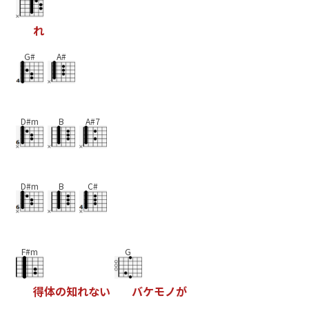
れ
G#
A#
D#m
B
A#7
D#m
B
C#
F#m
G
得
体
の
知
れ
な
い
バ
ケ
モ
ノ
が