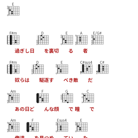
E
F#m
D
E
A
E/G#
過
ぎ
し
日
を
裏
切
る
者
F#m
D
E
C#sus4
C#
奴
ら
は
駆
逐
す
べ
き
敵
だ
Am
F
G
C
あ
の
日
ど
ん
な
顔
で
瞳
で
Am
F
Esus4
E
俺
達
を
見
つ
め
て
い
た