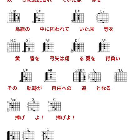
Cm
G#
D#
G7
鳥
籠
の
中
に
囚
わ
れ
て
い
た
屈
辱
を
N.C
G#
A#
D#
A#
黄
昏
を
弓
矢
は
翔
る
翼
を
背
負
い
G#
A#
Gsus4
G
N.C
そ
の
軌
跡
が
自
由
へ
の
道
と
な
る
Am
G
C
捧
げ
よ
！
捧
げ
よ
！
F
G
C