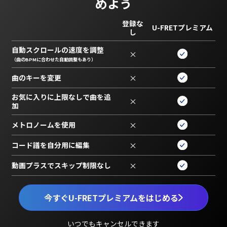
めよう
登録な
U-FRETプレミアム
し
自動スクロールの速度を調整
×
（曲のBPMに合わせた自動調整もあり）
曲のキーを変更
×
お気に入りに上限なしで曲を追
×
加
メトロノームを使用
×
コード譜を自分用に編集
×
動画プラスでスキップ制限なし
×
今すぐU-FRETプレミアムをはじめる
いつでもキャンセルできます