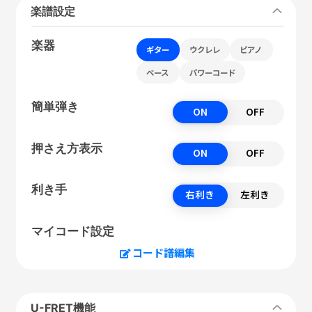
楽譜設定
楽器
ギター
ウクレレ
ピアノ
ベース
パワーコード
簡単弾き
ON
OFF
押さえ方表示
ON
OFF
利き手
右利き
左利き
マイコード設定
コード譜編集
U-FRET機能