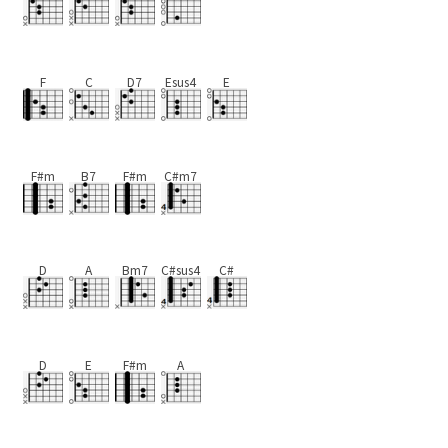
F
C
D7
Esus4
E
F#m
B7
F#m
C#m7
D
A
Bm7
C#sus4
C#
D
E
F#m
A