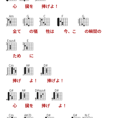
心
臓
を
捧
げ
よ
！
Am
G
C
F
G
全
て
の
犠
牲
は
今
、
こ
の
瞬
間
の
Esus4
E
た
め
に
Cm
A#
D#
捧
げ
よ
！
捧
げ
よ
！
G#
A#
D#sus4
D#
心
臓
を
捧
げ
よ
！
Cm
A#/D
D#
G#
N.C