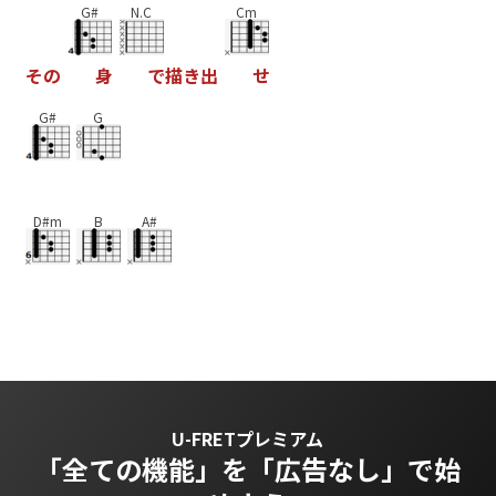
G#
N.C
Cm
そ
の
身
で
描
き
出
せ
G#
G
D#m
B
A#
U-FRETプレミアム
「全ての機能」を
「広告なし」で始