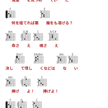
F
E
何
を
捨
て
れ
ば
悪
魔
を
も
凌
げ
る
？
Am
G/B
C
A/C#
命
さ
え
魂
さ
え
Dm7
D#dim
Am
E
決
し
て
惜
し
く
な
ど
は
な
い
Am
G
C
捧
げ
よ
！
捧
げ
よ
！
F
G
C