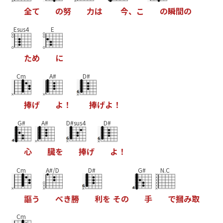
全
て
の
努
力
は
今
、
こ
の
瞬
間
の
Esus4
E
た
め
に
Cm
A#
D#
捧
げ
よ
！
捧
げ
よ
！
G#
A#
D#sus4
D#
心
臓
を
捧
げ
よ
！
Cm
A#/D
D#
G#
N.C
謳
う
べ
き
勝
利
を
そ
の
手
で
摑
み
取
Cm