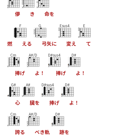
儚
き
命
を
F
G
Esus4
E
燃
え
る
弓
矢
に
変
え
て
Cm
A#/D
D#sus4
D#
捧
げ
よ
！
捧
げ
よ
！
G#
A#
D#sus4
D#
心
臓
を
捧
げ
よ
！
Cm
A#/D
D#
誇
る
べ
き
軌
跡
を