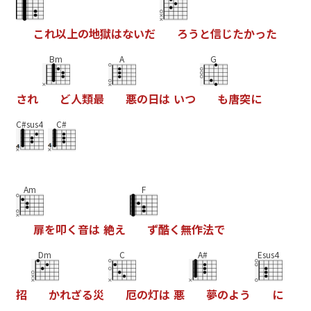
こ
れ
以
上
の
地
獄
は
な
い
だ
ろ
う
と
信
じ
た
か
っ
た
Bm
A
G
さ
れ
ど
人
類
最
悪
の
日
は
い
つ
も
唐
突
に
C#sus4
C#
Am
F
扉
を
叩
く
音
は
絶
え
ず
酷
く
無
作
法
で
Dm
C
A#
Esus4
招
か
れ
ざ
る
災
厄
の
灯
は
悪
夢
の
よ
う
に