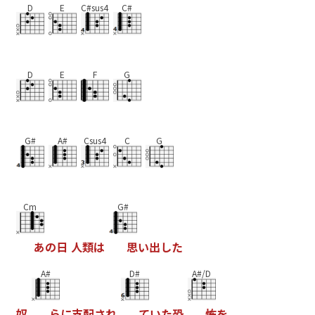
D
E
C#sus4
C#
D
E
F
G
G#
A#
Csus4
C
G
Cm
G#
あ
の
日
人
類
は
思
い
出
し
た
A#
D#
A#/D
奴
ら
に
支
配
さ
れ
て
い
た
恐
怖
を