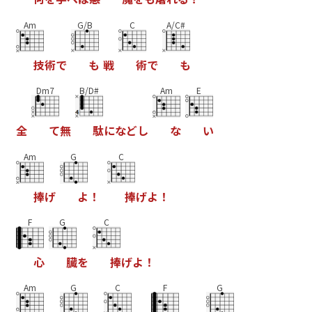
Am
G/B
C
A/C#
技
術
で
も
戦
術
で
も
Dm7
B/D#
Am
E
全
て
無
駄
に
な
ど
し
な
い
Am
G
C
捧
げ
よ
！
捧
げ
よ
！
F
G
C
心
臓
を
捧
げ
よ
！
Am
G
C
F
G