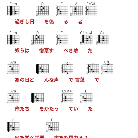
F#m
D
E
A
E/G#
過
ぎ
し
日
を
偽
る
者
F#m
D
E
C#sus4
C#
奴
ら
は
憎
悪
す
べ
き
敵
だ
Am
F
G
C
G/B
あ
の
日
ど
ん
な
声
で
言
葉
で
Am
F
Esus4
E
俺
た
ち
を
か
た
っ
て
い
た
F
E
何
を
学
べ
ば
悪
魔
を
も
屠
れ
る
？