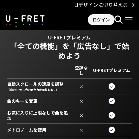
旧デザインに切り替える
ログイン
U-FRETプレミアム
「全ての機能」を
「広告なし」で始
めよう
登録な
U-FRETプレミアム
し
自動スクロールの速度を調整
×
（曲のBPMに合わせた自動調整もあり）
曲のキーを変更
×
お気に入りに上限なしで曲を追
×
加
メトロノームを使用
×