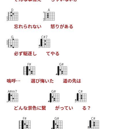
D
A
忘
れ
ら
れ
な
い
怒
り
が
あ
る
G
C#7
必
ず
駆
逐
し
て
や
る
F#
G#
嗚
呼
…
選
び
悔
い
た
道
の
先
は
A#m7
G#
C#
ど
ん
な
景
色
に
繋
が
っ
て
い
る
？
F#
G#
C#