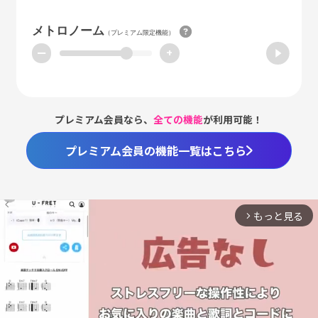
メトロノーム
（プレミアム限定機能）
ー
+
プレミアム会員なら、
全ての機能
が利用可能！
プレミアム会員の機能一覧はこちら
もっと見る
arrow_forward_ios