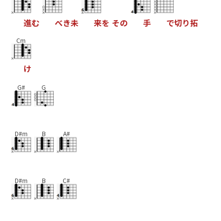
進
む
べ
き
未
来
を
そ
の
手
で
切
り
拓
Cm
け
G#
G
D#m
B
A#
D#m
B
C#