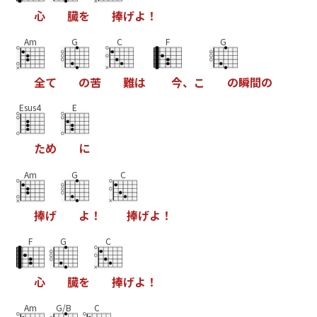
心
臓
を
捧
げ
よ
！
Am
G
C
F
G
全
て
の
苦
難
は
今
、
こ
の
瞬
間
の
Esus4
E
た
め
に
Am
G
C
捧
げ
よ
！
捧
げ
よ
！
F
G
C
心
臓
を
捧
げ
よ
！
Am
G/B
C