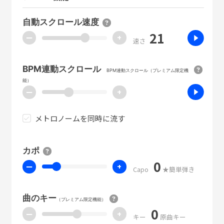
自動スクロール速度
21
ー
+
速さ
BPM連動スクロール
BPM連動スクロール（プレミアム限定機
能）
ー
+
メトロノームを同時に流す
カポ
0
ー
+
Capo
★簡単弾き
曲のキー
（プレミアム限定機能）
0
ー
+
キー
原曲キー