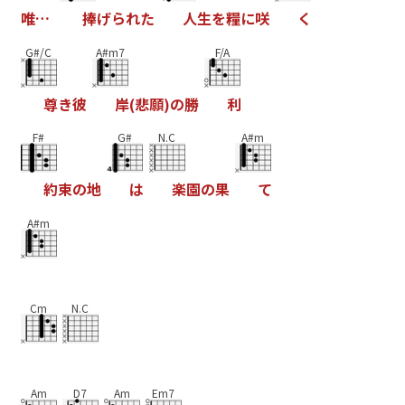
唯
…
捧
げ
ら
れ
た
人
生
を
糧
に
咲
く
G#/C
A#m7
F/A
尊
き
彼
岸
(
悲
願
)
の
勝
利
F#
G#
N.C
A#m
約
束
の
地
は
楽
園
の
果
て
A#m
Cm
N.C
Am
D7
Am
Em7