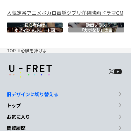
人気
定番
アニメ
ボカロ
童謡
ジブリ
洋楽
映画
ドラマ
CM
初心者向け
動画プラス
オフィシャル
コード譜
「カポなし」の曲
TOP
心臓を捧げよ
旧デザインに切り替える
トップ
お気に入り
閲覧履歴