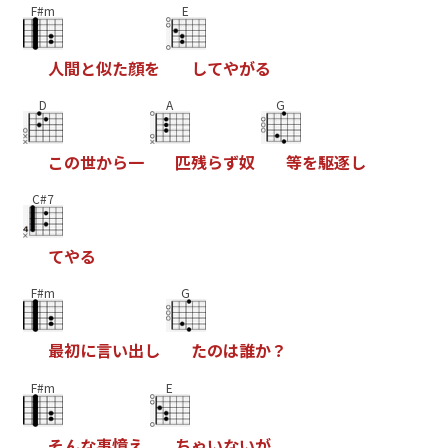
F#m
E
人
間
と
似
た
顔
を
し
て
や
が
る
D
A
G
こ
の
世
か
ら
一
匹
残
ら
ず
奴
等
を
駆
逐
し
C#7
て
や
る
F#m
G
最
初
に
言
い
出
し
た
の
は
誰
か
？
F#m
E
そ
ん
な
事
憶
え
ち
ゃ
い
な
い
が