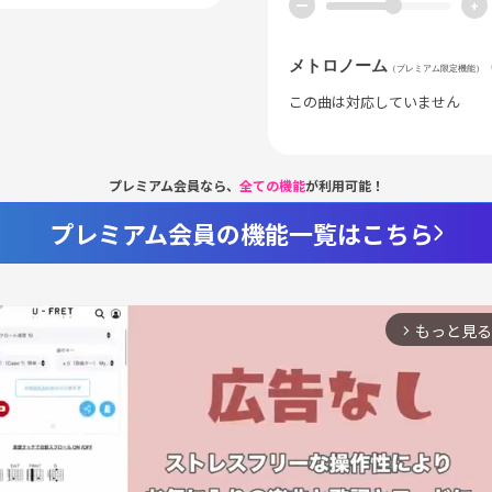
ー
+
メトロノーム
（プレミアム限定機能）
この曲は対応していません
プレミアム会員なら、
全ての機能
が利用可能！
プレミアム会員の機能一覧はこちら
もっと見る
arrow_forward_ios