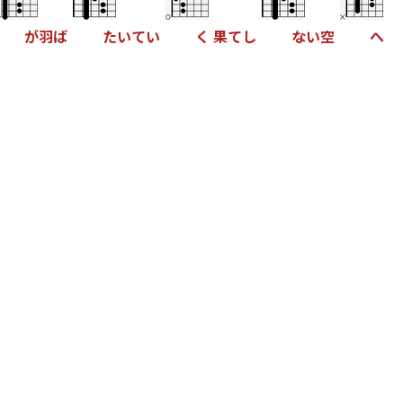
が
羽
ば
た
い
て
い
く
果
て
し
な
い
空
へ