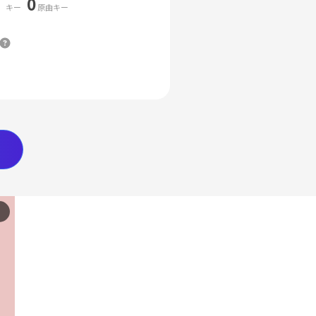
0
キー
原曲キー