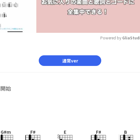
Powered by 
GliaStud
Mute
通常ver
ル開始
G#m
F#
E
F#
B