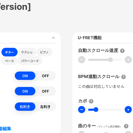
ersion]
U-FRET機能
自動スクロール速度
ギター
ウクレレ
ピアノ
ー
+
ベース
パワーコード
ON
OFF
BPM連動スクロール
この曲は対応していません
ON
OFF
カポ
右利き
左利き
ー
+
曲のキー
（プレミアム限定機能）
譜編集