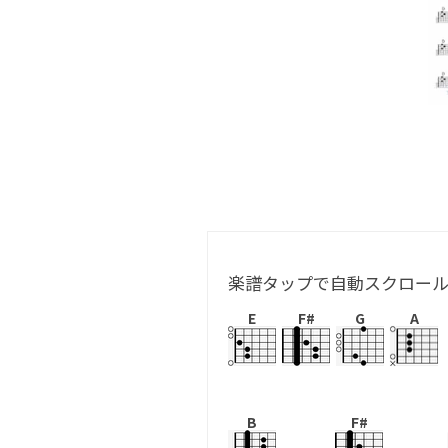
楽譜タップで自動スクロー
E
F#
G
A
B
F#