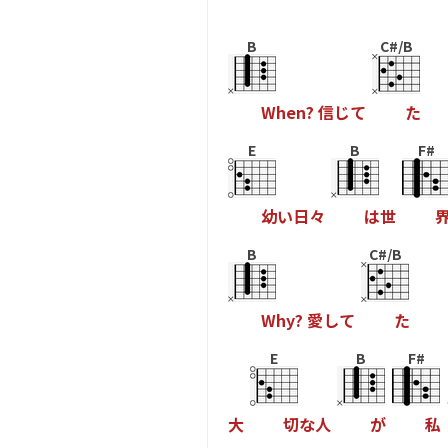
B
C#/B
W
h
e
n
?
信
じ
て
た
E
B
F#
幼
い
日
々
は
世
B
C#/B
W
h
y
?
愛
し
て
た
E
B
F#
大
切
な
人
が
私