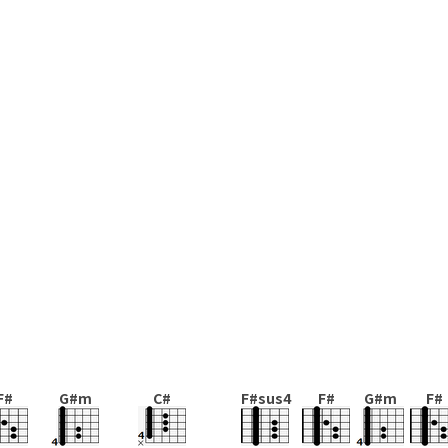
F#
G#m
C#
F#sus4
F#
G#m
F#