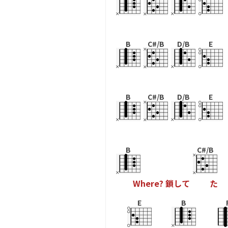
B
C#/B
D/B
E
B
C#/B
D/B
E
B
C#/B
W
h
e
r
e
?
鎖
し
て
た
E
B