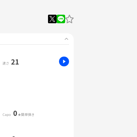
21
速さ
0
Capo
★簡単弾き