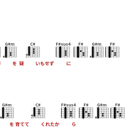
G#m
C#
F#sus4
F#
G#m
F#
界
を
疑
い
も
せ
ず
に
G#m
C#
F#sus4
F#
G#m
F#
を
育
て
て
く
れ
た
か
ら