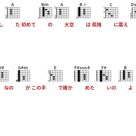
A
Bm
A
B♭
C
Ds
し
た
初
め
て
の
大
空
は
孤
独
に
震
え
D#
G#m
E
F#sus4
F#
B
な
の
か
こ
の
手
で
確
か
め
た
い
の
よ