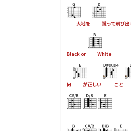
G
D
大
地
を
蹴
っ
て
飛
び
出
B
B
l
a
c
k
o
r
W
h
i
t
e
E
D#sus4
何
が
正
し
い
こ
と
C#/B
D/B
E
B
C#/B
D/B
E