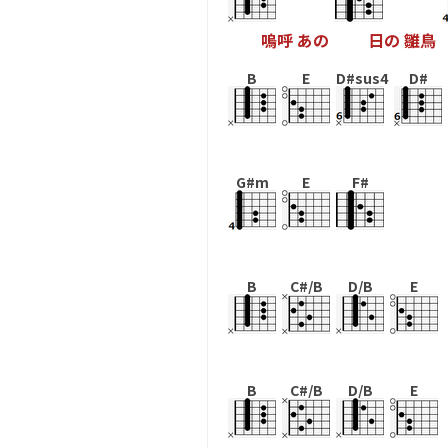
嗚
呼
あ
の
日
の
雛
鳥
B
E
D#sus4
D#
G#m
E
F#
B
C#/B
D/B
E
B
C#/B
D/B
E