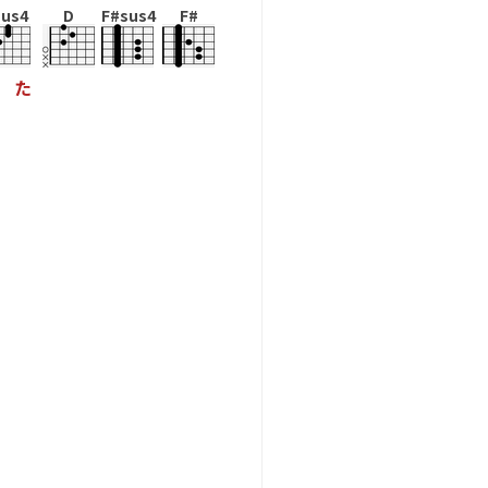
us4
D
F#sus4
F#
た