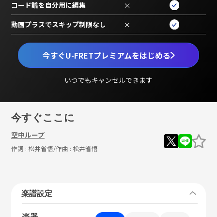
コード譜を自分用に編集
×
動画プラスでスキップ制限なし
×
今すぐU-FRETプレミアムをはじめる
いつでもキャンセルできます
今すぐここに
空中ループ
作詞 :
松井省悟
/作曲 :
松井省悟
楽譜設定
楽器