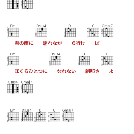
Em
Dsus4
D
C
Gmaj7
君
の
雨
に
濡
れ
な
が
ら
行
け
ば
Em
Dsus4
D
C
ぼ
く
ら
ひ
と
つ
に
な
れ
な
い
刹
那
さ
よ
Gsus4
Gmaj7
Em
Dsus4
D
C
Gmaj7