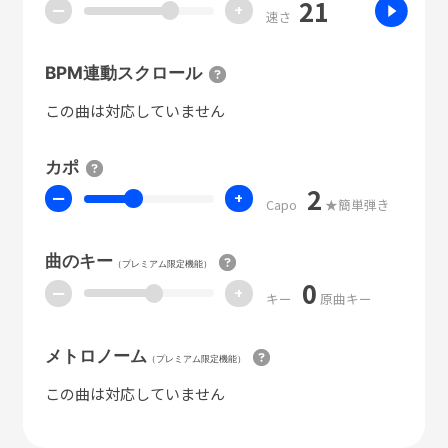
21
ー
+
速さ
BPM連動スクロール
この曲は対応していません
カポ
2
ー
+
Capo
★簡単弾き
曲のキー
（プレミアム限定機能）
0
ー
+
キー
原曲キー
メトロノーム
（プレミアム限定機能）
この曲は対応していません