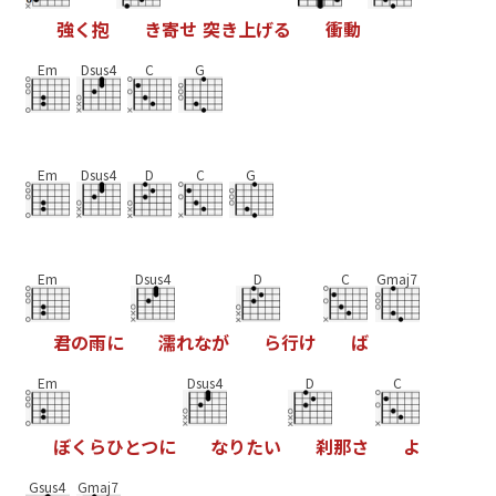
強
く
抱
き
寄
せ
突
き
上
げ
る
衝
動
Em
Dsus4
C
G
Em
Dsus4
D
C
G
Em
Dsus4
D
C
Gmaj7
君
の
雨
に
濡
れ
な
が
ら
行
け
ば
Em
Dsus4
D
C
ぼ
く
ら
ひ
と
つ
に
な
り
た
い
刹
那
さ
よ
Gsus4
Gmaj7