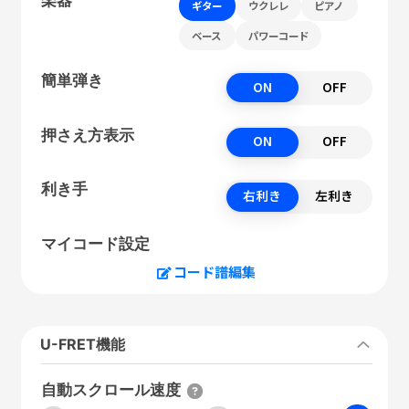
ギター
ウクレレ
ピアノ
ベース
パワーコード
簡単弾き
ON
OFF
押さえ方表示
ON
OFF
利き手
右利き
左利き
マイコード設定
コード譜編集
U-FRET機能
自動スクロール速度