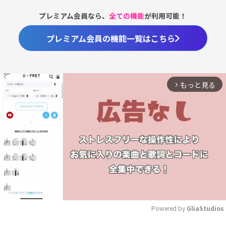
プレミアム会員なら、
全ての機能
が利用可能！
プレミアム会員の機能一覧はこちら
もっと見る
arrow_forward_ios
Powered by 
GliaStudios