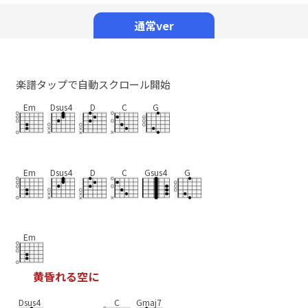
Mute
通常ver
楽譜タップで自動スクロール開始
Em
Dsus4
D
C
G
Em
Dsus4
D
C
Gsus4
G
Em
黄
昏
れ
る
空
に
Dsus4
C
Gmaj7