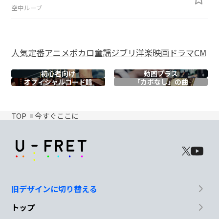
空中ループ
人気
定番
アニメ
ボカロ
童謡
ジブリ
洋楽
映画
ドラマ
CM
初心者向け
動画プラス
オフィシャル
コード譜
「カポなし」の曲
TOP
今すぐここに
旧デザインに切り替える
トップ