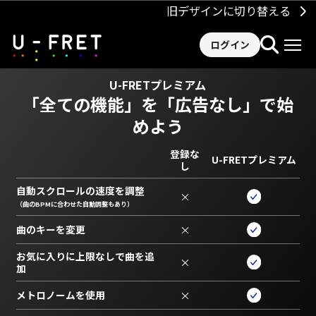
旧デザインに切り替える
ログイン
U-FRETプレミアム
「全ての機能」を
「広告なし」で始
めよう
登録な
U-FRETプレミアム
し
自動スクロールの速度を調整
×
（曲のBPMに合わせた自動調整もあり）
曲のキーを変更
×
お気に入りに上限なしで曲を追
×
加
メトロノームを使用
×