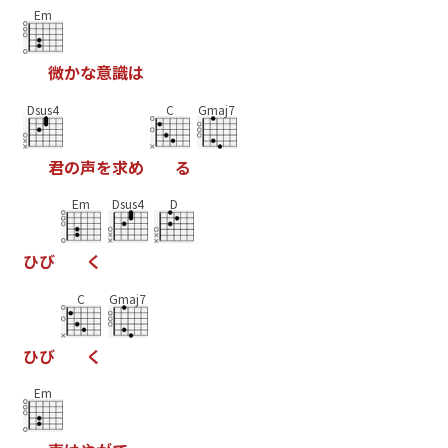
Em
微
か
な
意
識
は
Dsus4
C
Gmaj7
君
の
声
を
求
め
る
Em
Dsus4
D
ひ
び
く
C
Gmaj7
ひ
び
く
Em