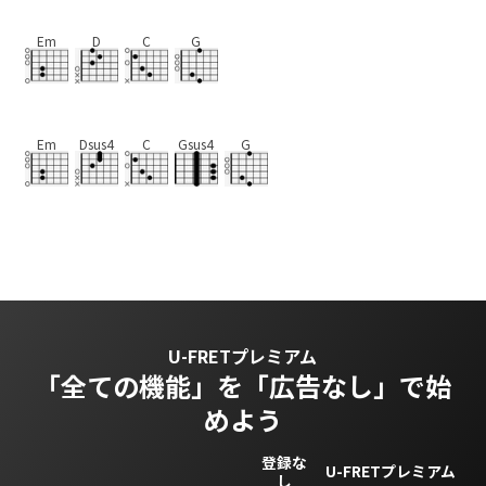
Em
D
C
G
Em
Dsus4
C
Gsus4
G
U-FRETプレミアム
「全ての機能」を
「広告なし」で始
めよう
登録な
U-FRETプレミアム
し