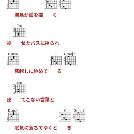
海
鳥
が
弧
を
描
く
Em
褪
せ
た
バ
ス
に
揺
ら
れ
Dsus4
C
Gmaj7
窓
越
し
に
眺
め
て
る
Em
出
て
こ
な
い
言
葉
と
Dsus4
C
Gmaj7
眠
気
に
落
ち
て
ゆ
く
と
き