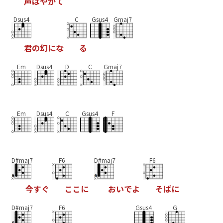
声
は
や
が
て
Dsus4
C
Gsus4
Gmaj7
君
の
幻
に
な
る
Em
Dsus4
D
C
Gmaj7
Em
Dsus4
C
Gsus4
F
D#maj7
F6
D#maj7
F6
今
す
ぐ
こ
こ
に
お
い
で
よ
そ
ば
に
D#maj7
F6
Gsus4
G