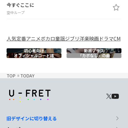
今すぐここに
空中ループ
人気
定番
アニメ
ボカロ
童謡
ジブリ
洋楽
映画
ドラマ
CM
初心者向け
動画プラス
オフィシャル
コード譜
「カポなし」の曲
TOP
TODAY
旧デザインに切り替える