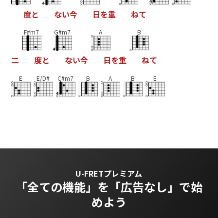
度
と
な
い
今
日
を
重
ね
て
F#m7
G#m7
A
B
二
度
と
な
い
今
日
を
重
ね
て
E
E/D#
C#m7
B
A
B
E
U-FRETプレミアム
「全ての機能」を
「広告なし」で始
めよう