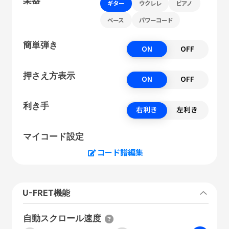
ギター
ウクレレ
ピアノ
ベース
パワーコード
簡単弾き
ON
OFF
押さえ方表示
ON
OFF
利き手
右利き
左利き
マイコード設定
コード譜編集
U-FRET機能
自動スクロール速度