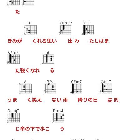
た
E
D#m7-5
G#7
き
み
が
く
れ
る
思
い
出
わ
た
し
は
ま
C#m7
B
た
強
く
な
れ
る
A
B/A
G#m7
C#m7
う
ま
く
笑
え
な
い
雨
降
り
の
日
は
同
Dmaj7
Bsus4
じ
傘
の
下
で
歩
こ
う