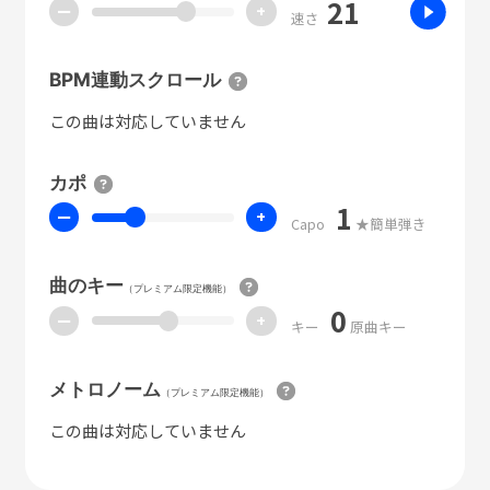
21
ー
+
速さ
BPM連動スクロール
この曲は対応していません
カポ
1
ー
+
Capo
★簡単弾き
曲のキー
（プレミアム限定機能）
0
ー
+
キー
原曲キー
メトロノーム
（プレミアム限定機能）
この曲は対応していません