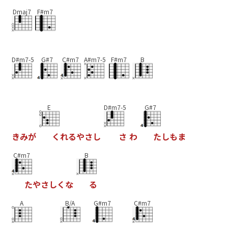
Dmaj7
F#m7
D#m7-5
G#7
C#m7
A#m7-5
F#m7
B
E
D#m7-5
G#7
き
み
が
く
れ
る
や
さ
し
さ
わ
た
し
も
ま
C#m7
B
た
や
さ
し
く
な
る
A
B/A
G#m7
C#m7