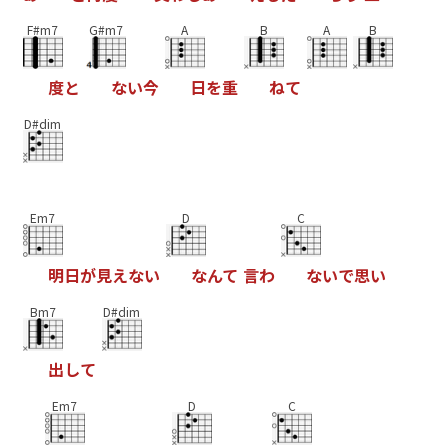
F#m7
G#m7
A
B
A
B
度
と
な
い
今
日
を
重
ね
て
D#dim
Em7
D
C
明
日
が
見
え
な
い
な
ん
て
言
わ
な
い
で
思
い
Bm7
D#dim
出
し
て
Em7
D
C