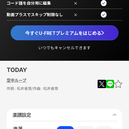
コード譜を自分用に編集
×
動画プラスでスキップ制限なし
×
今すぐU-FRETプレミアムをはじめる
いつでもキャンセルできます
TODAY
空中ループ
作詞 :
松井省悟
/作曲 :
松井省悟
楽譜設定
楽器