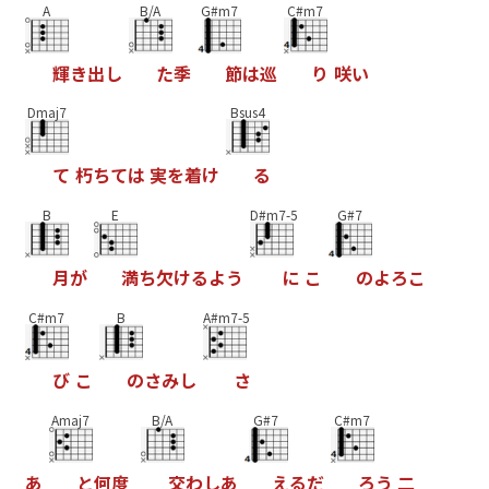
A
B/A
G#m7
C#m7
輝
き
出
し
た
季
節
は
巡
り
咲
い
Dmaj7
Bsus4
て
朽
ち
て
は
実
を
着
け
る
B
E
D#m7-5
G#7
月
が
満
ち
欠
け
る
よ
う
に
こ
の
よ
ろ
こ
C#m7
B
A#m7-5
び
こ
の
さ
み
し
さ
Amaj7
B/A
G#7
C#m7
あ
と
何
度
交
わ
し
あ
え
る
だ
ろ
う
二