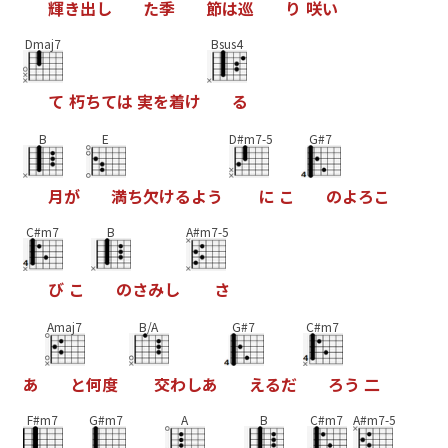
輝
き
出
し
た
季
節
は
巡
り
咲
い
Dmaj7
Bsus4
て
朽
ち
て
は
実
を
着
け
る
B
E
D#m7-5
G#7
月
が
満
ち
欠
け
る
よ
う
に
こ
の
よ
ろ
こ
C#m7
B
A#m7-5
び
こ
の
さ
み
し
さ
Amaj7
B/A
G#7
C#m7
あ
と
何
度
交
わ
し
あ
え
る
だ
ろ
う
二
F#m7
G#m7
A
B
C#m7
A#m7-5