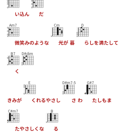
い
込
ん
だ
Am7
Cm
D
微
笑
み
の
よ
う
な
光
が
暮
ら
し
を
満
た
し
て
B7
D#dim
く
E
D#m7-5
G#7
き
み
が
く
れ
る
や
さ
し
さ
わ
た
し
も
ま
C#m7
B
た
や
さ
し
く
な
る