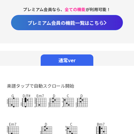
プレミアム会員なら、
全ての機能
が利用可能！
プレミアム会員の機能一覧はこちら
Loaded
:
98.37%
/
Unmute
通常ver
楽譜タップで自動スクロール開始
G
D/F#
Em7
D
C
D
Em7
D
C
Bm7