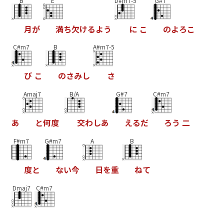
B
E
D#m7-5
G#7
月
が
満
ち
欠
け
る
よ
う
に
こ
の
よ
ろ
こ
C#m7
B
A#m7-5
び
こ
の
さ
み
し
さ
Amaj7
B/A
G#7
C#m7
あ
と
何
度
交
わ
し
あ
え
る
だ
ろ
う
二
F#m7
G#m7
A
B
度
と
な
い
今
日
を
重
ね
て
Dmaj7
C#m7