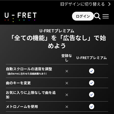
旧デザインに切り替える
ログイン
U-FRETプレミアム
「全ての機能」を
「広告なし」で始
めよう
登録な
U-FRETプレミアム
し
自動スクロールの速度を調整
×
（曲のBPMに合わせた自動調整もあり）
曲のキーを変更
×
お気に入りに上限なしで曲を追
×
加
メトロノームを使用
×