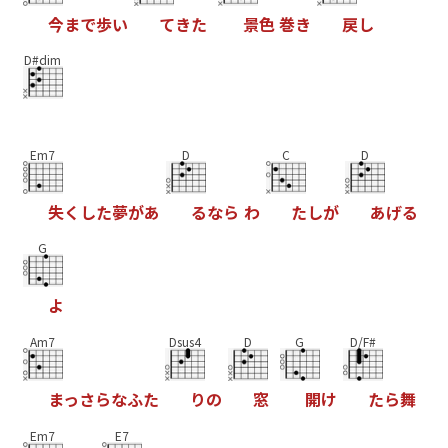
今
ま
で
歩
い
て
き
た
景
色
巻
き
戻
し
D#dim
Em7
D
C
D
失
く
し
た
夢
が
あ
る
な
ら
わ
た
し
が
あ
げ
る
G
よ
Am7
Dsus4
D
G
D/F#
ま
っ
さ
ら
な
ふ
た
り
の
窓
開
け
た
ら
舞
Em7
E7