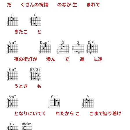
た
く
さ
ん
の
祝
福
の
な
か
生
ま
れ
て
D
G
き
た
こ
と
Am7
Dsus4
D
G
D/F#
夜
の
街
灯
が
滲
ん
で
道
に
迷
Em7
E7/G#
う
と
き
も
Am7
Cm
D
と
な
り
に
い
て
く
れ
た
か
ら
こ
こ
ま
で
辿
り
着
け
B7
D#dim