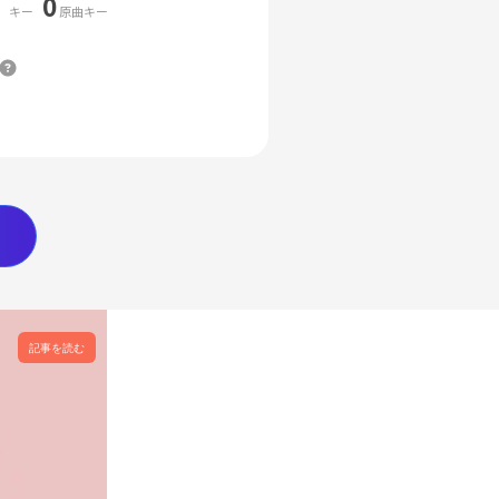
0
キー
原曲キー
記事を読む