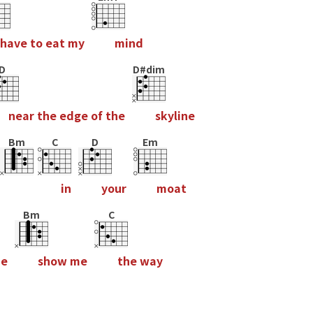
h
a
v
e
t
o
e
a
t
m
y
m
i
n
d
D
D#dim
n
e
a
r
t
h
e
e
d
g
e
o
f
t
h
e
s
k
y
l
i
n
e
Bm
C
D
Em
i
n
y
o
u
r
m
o
a
t
Bm
C
m
e
s
h
o
w
m
e
t
h
e
w
a
y