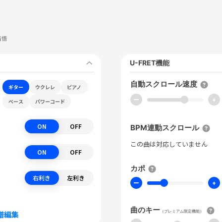
省悟
U-FRET機能
自動スクロール速度
ギター
ウクレレ
ピアノ
ー
+
ベース
パワーコード
ON
OFF
BPM連動スクロール
この曲は対応していません
ON
OFF
カポ
右利き
左利き
ー
+
曲のキー
（プレミアム限定機能）
譜編集