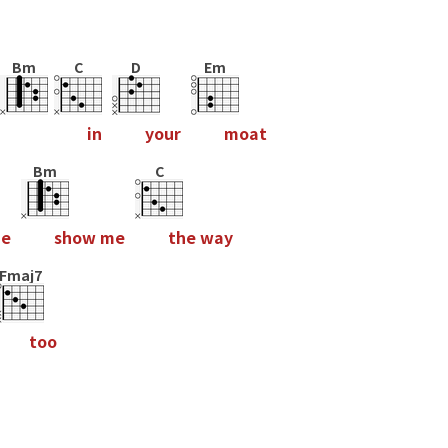
Bm
C
D
Em
i
n
y
o
u
r
m
o
a
t
Bm
C
m
e
s
h
o
w
m
e
t
h
e
w
a
y
Fmaj7
t
o
o