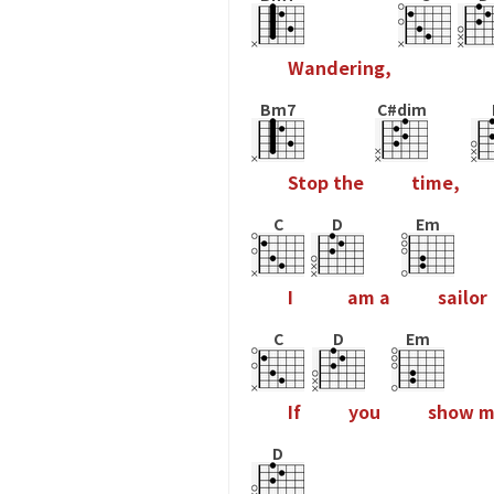
W
a
n
d
e
r
i
n
g
,
Bm7
C#dim
S
t
o
p
t
h
e
t
i
m
e
,
C
D
Em
I
a
m
a
s
a
i
l
o
r
C
D
Em
I
f
y
o
u
s
h
o
w
D