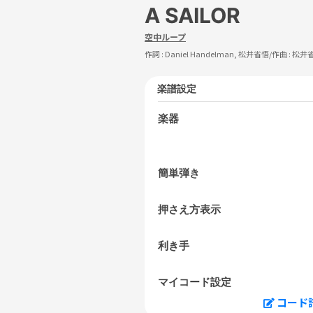
A SAILOR
空中ループ
作詞 :
Daniel Handelman, 松井省悟
/作曲 :
松井
楽譜設定
楽器
簡単弾き
押さえ方表示
利き手
マイコード設定
コード