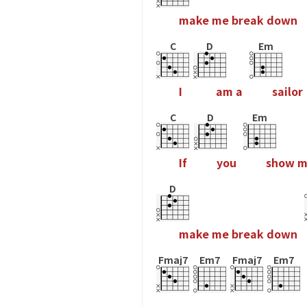
m
a
k
e
m
e
b
r
e
a
k
d
o
w
n
C
D
Em
I
a
m
a
s
a
i
l
o
r
C
D
Em
I
f
y
o
u
s
h
o
w
D
m
a
k
e
m
e
b
r
e
a
k
d
o
w
n
Fmaj7
Em7
Fmaj7
Em7