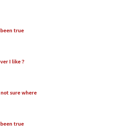
b
e
e
n
t
r
u
e
e
v
e
r
I
l
i
k
e
？
n
o
t
s
u
r
e
w
h
e
r
e
b
e
e
n
t
r
u
e