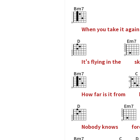
Bm7
W
h
e
n
y
o
u
t
a
k
e
i
t
a
g
a
i
n
D
Em7
I
t
'
s
f
y
i
n
g
i
n
t
h
e
s
k
Bm7
C
H
o
w
f
a
r
i
s
i
t
f
r
o
m
D
Em7
N
o
b
o
d
y
k
n
o
w
s
f
o
r
Bm7
C
D