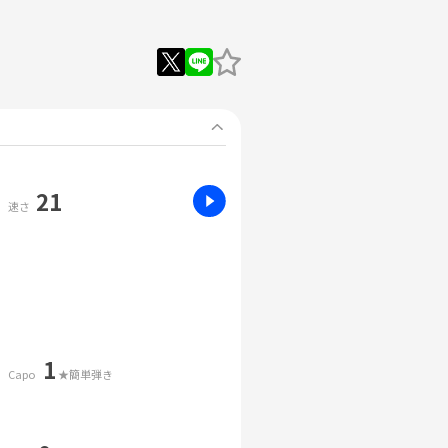
21
速さ
1
Capo
★簡単弾き