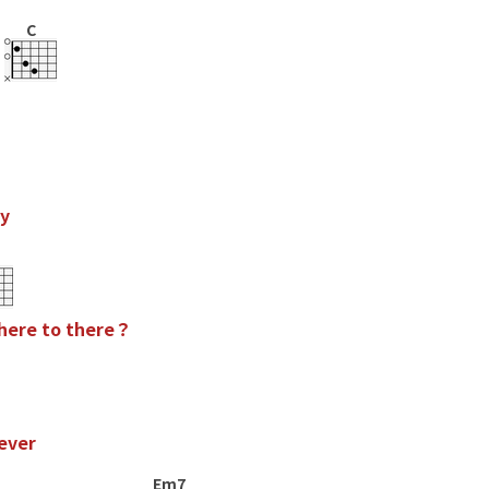
C
y
h
e
r
e
t
o
t
h
e
r
e
？
e
v
e
r
Em7