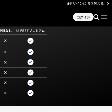
旧デザインに切り替える
ログイン
登録なし
U-FRETプレミアム
×
×
×
×
×
×