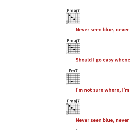
Fmaj7
N
e
v
e
r
s
e
e
n
b
l
u
e
,
n
e
v
e
r
Fmaj7
S
h
o
u
l
d
I
g
o
e
a
s
y
w
h
e
n
Em7
I
'
m
n
o
t
s
u
r
e
w
h
e
r
e
,
I
'
m
Fmaj7
N
e
v
e
r
s
e
e
n
b
l
u
e
,
n
e
v
e
r