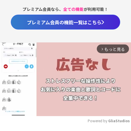
プレミアム会員なら、
全ての機能
が利用可能！
プレミアム会員の機能一覧はこちら
もっと見る
arrow_forward_ios
Powered by 
GliaStudios