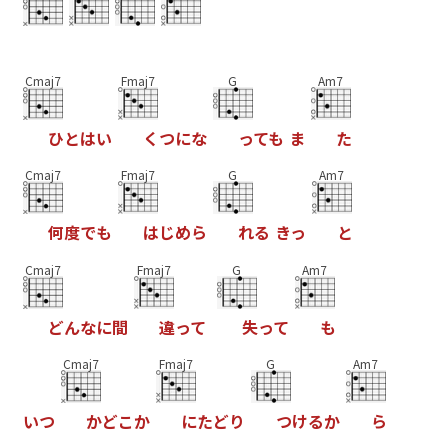
Cmaj7
Fmaj7
G
Am7
ひ
と
は
い
く
つ
に
な
っ
て
も
ま
た
Cmaj7
Fmaj7
G
Am7
何
度
で
も
は
じ
め
ら
れ
る
き
っ
と
Cmaj7
Fmaj7
G
Am7
ど
ん
な
に
間
違
っ
て
失
っ
て
も
Cmaj7
Fmaj7
G
Am7
い
つ
か
ど
こ
か
に
た
ど
り
つ
け
る
か
ら