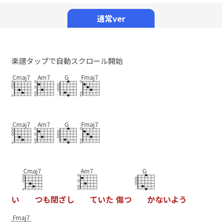
Mute
通常ver
楽譜タップで自動スクロール開始
Cmaj7
Am7
G
Fmaj7
Cmaj7
Am7
G
Fmaj7
Cmaj7
Am7
G
い
つ
も
閉
ざ
し
て
い
た
傷
つ
か
な
い
よ
う
Fmaj7