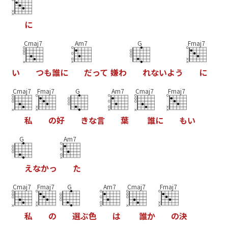
に
Cmaj7
Am7
G
Fmaj7
い
つ
も
誰
に
だ
っ
て
嫌
わ
れ
な
い
よ
う
に
Cmaj7
Fmaj7
G
Am7
Cmaj7
Fmaj7
私
の
好
き
な
言
葉
誰
に
も
い
G
Am7
え
な
か
っ
た
Cmaj7
Fmaj7
G
Am7
Cmaj7
Fmaj7
私
の
選
ぶ
色
は
誰
か
の
決