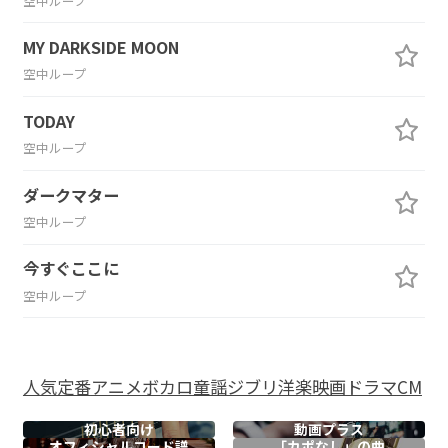
空中ループ
MY DARKSIDE MOON
空中ループ
TODAY
空中ループ
ダークマター
空中ループ
今すぐここに
空中ループ
人気
定番
アニメ
ボカロ
童謡
ジブリ
洋楽
映画
ドラマ
CM
初心者向け
動画プラス
オフィシャル
コード譜
「カポなし」の曲