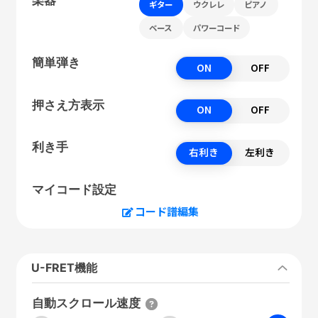
ギター
ウクレレ
ピアノ
ベース
パワーコード
簡単弾き
ON
OFF
押さえ方表示
ON
OFF
利き手
右利き
左利き
マイコード設定
コード譜編集
U-FRET機能
自動スクロール速度