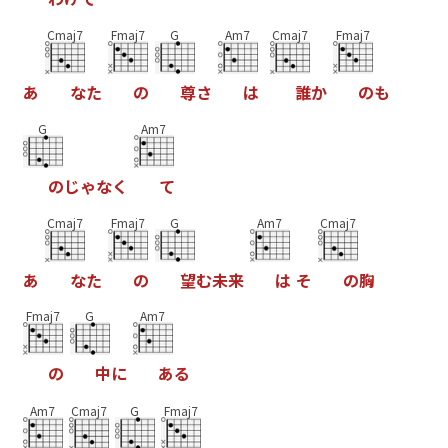
Cmaj7
Fmaj7
G
Am7
Cmaj7
Fmaj7
あ
な
た
の
尊
さ
は
誰
か
の
も
G
Am7
の
じ
ゃ
な
く
て
Cmaj7
Fmaj7
G
Am7
Cmaj7
あ
な
た
の
望
む
未
来
は
そ
の
胸
Fmaj7
G
Am7
の
中
に
あ
る
Am7
Cmaj7
G
Fmaj7