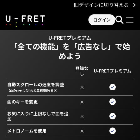
旧デザインに切り替える
ログイン
U-FRETプレミアム
「全ての機能」を
「広告なし」で始
めよう
登録な
U-FRETプレミアム
し
自動スクロールの速度を調整
×
（曲のBPMに合わせた自動調整もあり）
曲のキーを変更
×
お気に入りに上限なしで曲を追
×
加
メトロノームを使用
×