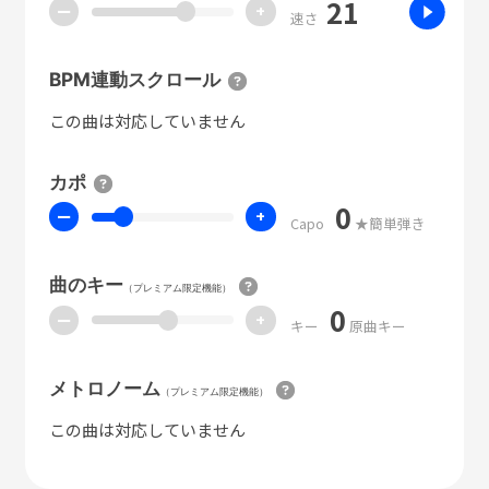
21
ー
+
速さ
BPM連動スクロール
この曲は対応していません
カポ
0
ー
+
Capo
★簡単弾き
曲のキー
（プレミアム限定機能）
0
ー
+
キー
原曲キー
メトロノーム
（プレミアム限定機能）
この曲は対応していません