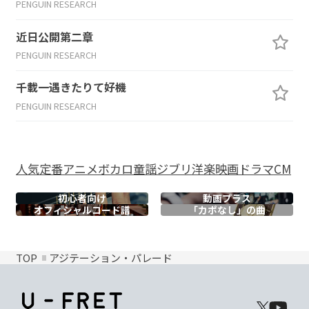
PENGUIN RESEARCH
近日公開第二章
PENGUIN RESEARCH
千載一遇きたりて好機
PENGUIN RESEARCH
人気
定番
アニメ
ボカロ
童謡
ジブリ
洋楽
映画
ドラマ
CM
初心者向け
動画プラス
オフィシャル
コード譜
「カポなし」の曲
TOP
アジテーション・パレード