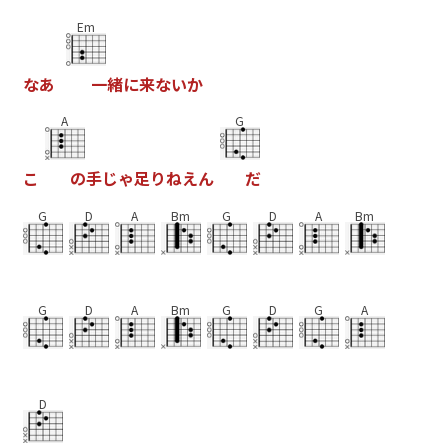
Em
な
あ
一
緒
に
来
な
い
か
A
G
こ
の
手
じ
ゃ
足
り
ね
え
ん
だ
G
D
A
Bm
G
D
A
Bm
G
D
A
Bm
G
D
G
A
D