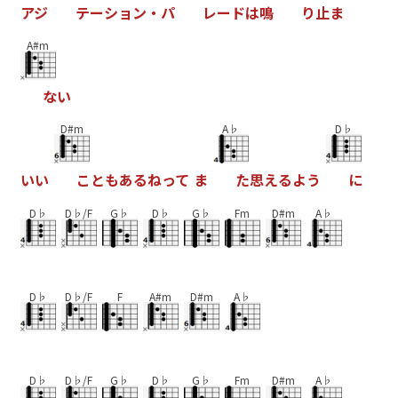
ア
ジ
テ
ー
シ
ョ
ン
・
パ
レ
ー
ド
は
鳴
り
止
ま
A#m
な
い
D#m
A♭
D♭
い
い
こ
と
も
あ
る
ね
っ
て
ま
た
思
え
る
よ
う
に
D♭
D♭/F
G♭
D♭
G♭
Fm
D#m
A♭
D♭
D♭/F
F
A#m
D#m
A♭
D♭
D♭/F
G♭
D♭
G♭
Fm
D#m
A♭