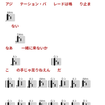
ア
ジ
テ
ー
シ
ョ
ン
・
パ
レ
ー
ド
は
鳴
り
止
ま
A#m
な
い
D#m
な
あ
一
緒
に
来
な
い
か
A♭
G♭
こ
の
手
じ
ゃ
足
り
ね
え
ん
だ
G♭
D♭
A♭
A#m
G♭
D♭
A♭
A#m
G♭
D♭
A♭
A#m
G♭
D♭
A♭
D♭