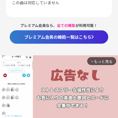
この曲は対応していません
プレミアム会員なら、
全ての機能
が利用可能！
プレミアム会員の機能一覧はこちら
もっと見る
arrow_forward_ios