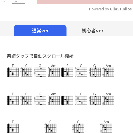
Powered by 
GliaStudios
Mute
通常ver
初心者ver
楽譜タップで自動スクロール開始
F
C
G
Am
F
C
G
Am
F
C
G
Am
F
C
G
Am
F
C
G
Am