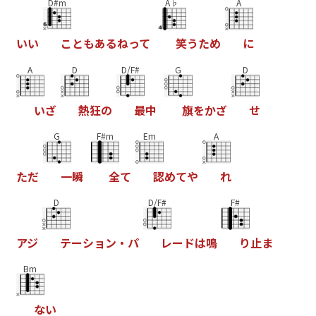
D#m
A♭
A
い
い
こ
と
も
あ
る
ね
っ
て
笑
う
た
め
に
A
D
D/F#
G
D
い
ざ
熱
狂
の
最
中
旗
を
か
ざ
せ
G
F#m
Em
A
た
だ
一
瞬
全
て
認
め
て
や
れ
D
D/F#
F#
ア
ジ
テ
ー
シ
ョ
ン
・
パ
レ
ー
ド
は
鳴
り
止
ま
Bm
な
い