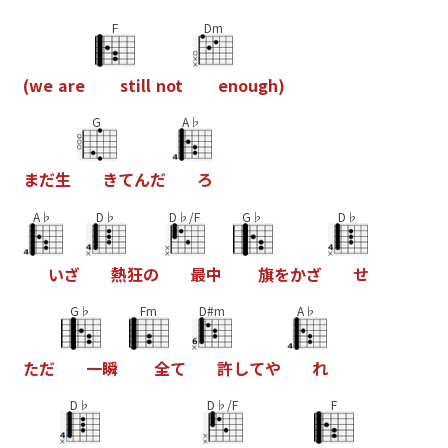
F
Dm
(
w
e
a
r
e
s
t
i
l
l
n
o
t
e
n
o
u
g
h
)
G
A♭
ま
だ
生
き
て
ん
だ
ろ
A♭
D♭
D♭/F
G♭
D♭
い
ざ
熱
狂
の
最
中
旗
を
か
ざ
せ
G♭
Fm
D#m
A♭
た
だ
一
瞬
全
て
許
し
て
や
れ
D♭
D♭/F
F