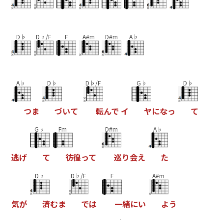
D♭
D♭/F
F
A#m
D#m
A♭
A♭
D♭
D♭/F
G♭
D♭
つ
ま
づ
い
て
転
ん
で
イ
ヤ
に
な
っ
て
G♭
Fm
D#m
A♭
逃
げ
て
彷
徨
っ
て
巡
り
会
え
た
D♭
D♭/F
F
A#m
気
が
済
む
ま
で
は
一
緒
に
い
よ
う