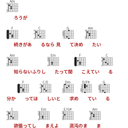
Am
ろ
う
が
F
C
G
Am
続
き
が
あ
る
な
ら
見
て
決
め
た
い
Am
Em
F
C
知
ら
な
い
ふ
り
し
た
っ
て
聞
こ
え
て
い
る
F
C/E
Dm
D/F#
G
分
か
っ
て
ほ
し
い
と
求
め
て
い
る
C
Em
E/G#
Am
欲
張
っ
て
し
ま
え
よ
混
沌
の
ま
ま