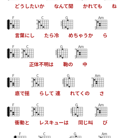
ど
う
し
た
い
か
な
ん
て
聞
か
れ
て
も
ね
F
C
G
Am
言
葉
に
し
た
ら
冷
め
ち
ゃ
う
か
ら
F
C
G
Am
正
体
不
明
は
鞄
の
中
F
C
G
Am
底
で
揺
ら
し
て
連
れ
て
く
の
さ
F
C
G
Am
衝
動
と
レ
ス
キ
ュ
ー
は
同
じ
叫
び
F
C
G
Am