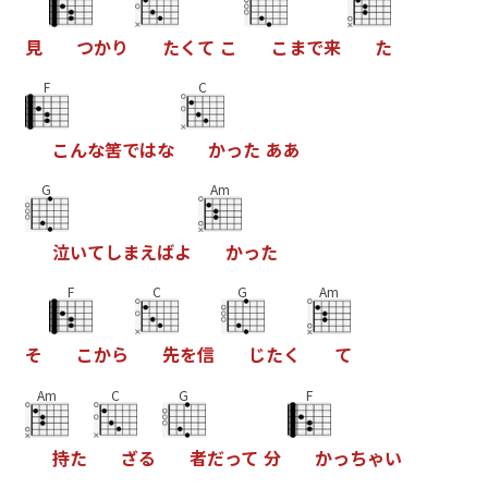
見
つ
か
り
た
く
て
こ
こ
ま
で
来
た
F
C
こ
ん
な
筈
で
は
な
か
っ
た
あ
あ
G
Am
泣
い
て
し
ま
え
ば
よ
か
っ
た
F
C
G
Am
そ
こ
か
ら
先
を
信
じ
た
く
て
Am
C
G
F
持
た
ざ
る
者
だ
っ
て
分
か
っ
ち
ゃ
い