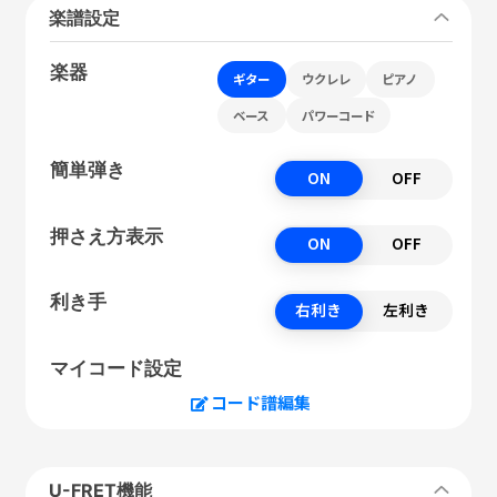
楽譜設定
楽器
ギター
ウクレレ
ピアノ
ベース
パワーコード
簡単弾き
ON
OFF
押さえ方表示
ON
OFF
利き手
右利き
左利き
マイコード設定
コード譜編集
U-FRET機能