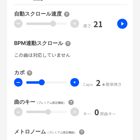
自動スクロール速度
21
ー
+
速さ
BPM連動スクロール
この曲は対応していません
カポ
2
ー
+
Capo
★簡単弾き
曲のキー
（プレミアム限定機能）
0
ー
+
キー
原曲キー
メトロノーム
（プレミアム限定機能）