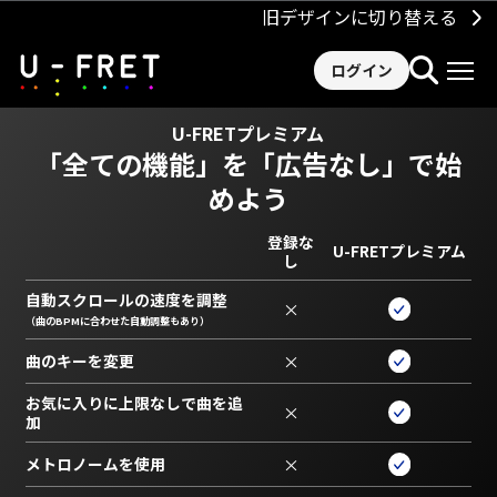
旧デザインに切り替える
ログイン
U-FRETプレミアム
「全ての機能」を
「広告なし」で始
めよう
登録な
U-FRETプレミアム
し
自動スクロールの速度を調整
×
（曲のBPMに合わせた自動調整もあり）
曲のキーを変更
×
お気に入りに上限なしで曲を追
×
加
メトロノームを使用
×