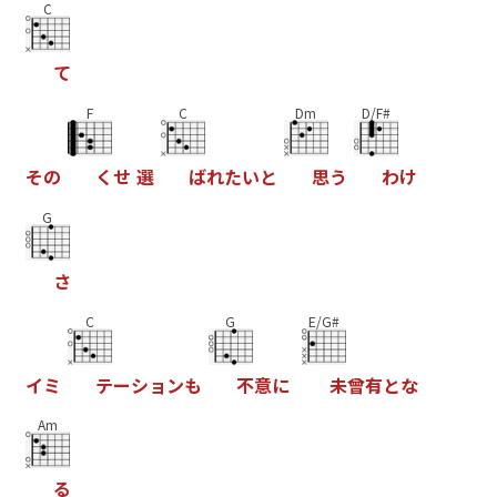
C
て
F
C
Dm
D/F#
そ
の
く
せ
選
ば
れ
た
い
と
思
う
わ
け
G
さ
C
G
E/G#
イ
ミ
テ
ー
シ
ョ
ン
も
不
意
に
未
曾
有
と
な
Am
る