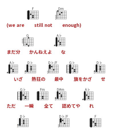
F
Dm
(
w
e
a
r
e
s
t
i
l
l
n
o
t
e
n
o
u
g
h
)
G
A♭
ま
だ
分
か
ん
ね
え
よ
な
A♭
D♭
D♭/F
G♭
D♭
い
ざ
熱
狂
の
最
中
旗
を
か
ざ
せ
G♭
Fm
D#m
A♭
た
だ
一
瞬
全
て
認
め
て
や
れ
D♭
D♭/F
F