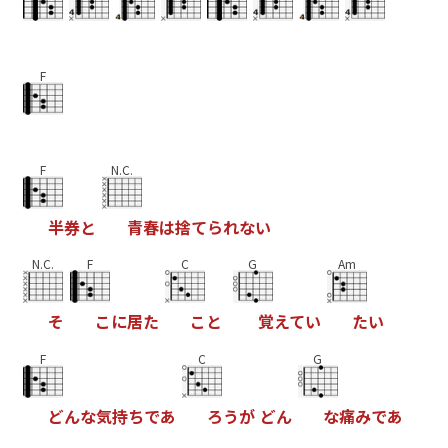
F
F
N.C.
半
券
と
青
春
は
捨
て
ら
れ
な
い
N.C.
F
C
G
Am
そ
こ
に
居
た
こ
と
覚
え
て
い
た
い
F
C
G
ど
ん
な
気
持
ち
で
あ
ろ
う
が
ど
ん
な
痛
み
で
あ