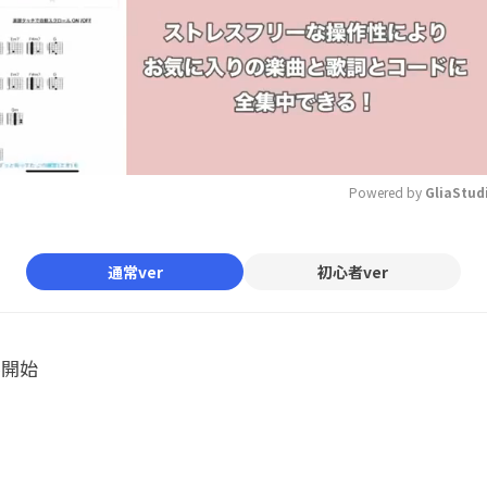
Powered by 
GliaStud
Mute
通常ver
初心者ver
ル開始