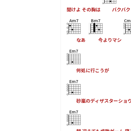
聞
け
よ
そ
の
胸
は
バ
ク
バ
ク
Am7
Bm7
Cm
な
あ
今
よ
り
マ
シ
Em7
何
処
に
行
こ
う
が
Em7
砂
嵐
の
デ
ィ
ザ
ス
タ
ー
シ
ョ
Em7