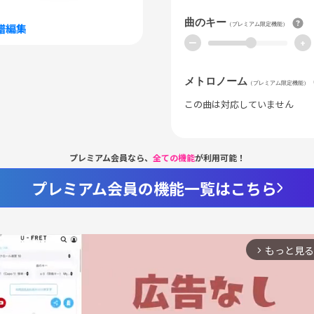
曲のキー
（プレミアム限定機能）
譜編集
ー
+
メトロノーム
（プレミアム限定機能）
この曲は対応していません
プレミアム会員なら、
全ての機能
が利用可能！
プレミアム会員の機能一覧はこちら
もっと見る
arrow_forward_ios