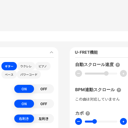
U-FRET機能
自動スクロール速度
ギター
ウクレレ
ピアノ
ー
+
ベース
パワーコード
ON
OFF
BPM連動スクロール
この曲は対応していません
ON
OFF
カポ
右利き
左利き
ー
+