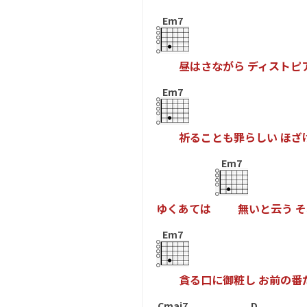
Em7
昼
は
さ
な
が
ら
デ
ィ
ス
ト
ピ
Em7
祈
る
こ
と
も
罪
ら
し
い
ほ
ざ
Em7
ゆ
く
あ
て
は
無
い
と
云
う
そ
Em7
貪
る
口
に
御
粧
し
お
前
の
番
Cmaj7
D