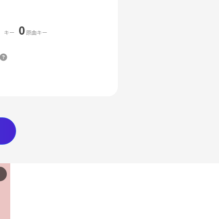
0
キー
原曲キー