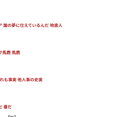
ア
誰
の
夢
に
仕
え
て
い
る
ん
だ
地
底
人
け
馬
鹿
馬
鹿
れ
も
事
実
他
人
事
の
史
実
だ
番
だ
Em7