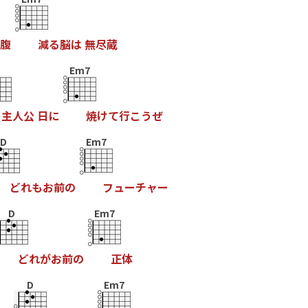
腹
減
る
脳
は
無
尽
蔵
Em7
主
人
公
日
に
焼
け
て
行
こ
う
ぜ
D
Em7
ど
れ
も
お
前
の
フ
ュ
ー
チ
ャ
ー
D
Em7
ど
れ
が
お
前
の
正
体
D
Em7