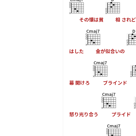
そ
の
懐
は
貧
相
さ
れ
ど
Cmaj7
D
は
し
た
金
が
似
合
い
の
Cmaj7
幕
開
け
ろ
ブ
ラ
イ
ン
ド
Cmaj7
怒
り
光
り
合
う
プ
ラ
イ
ド
Cmaj7