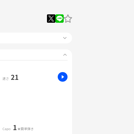
21
速さ
1
Capo
★簡単弾き