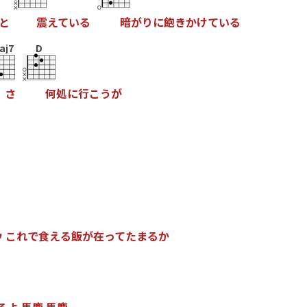
と
震
え
て
い
る
暗
が
り
に
飽
き
か
け
て
い
る
aj7
D
さ
何
処
に
行
こ
う
が
ウ
こ
れ
で
食
え
る
飯
が
在
っ
て
た
ま
る
か