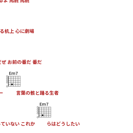
る
よ
馬
鹿
馬
鹿
る
机
上
心
に
劇
場
だ
ぜ
お
前
の
番
だ
番
だ
Em7
ー
言
葉
の
骸
と
踊
る
生
者
Em7
い
て
い
な
い
こ
れ
か
ら
は
ど
う
し
た
い