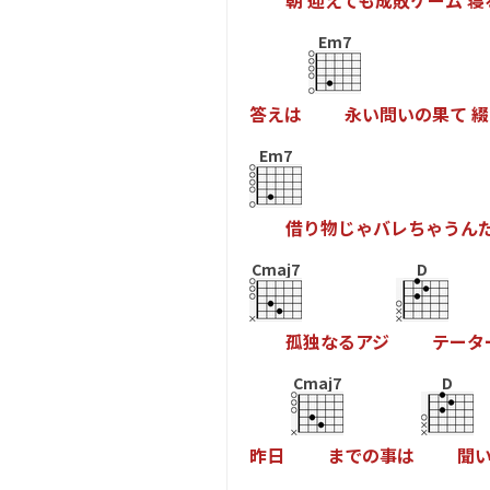
朝
迎
え
て
も
成
敗
ゲ
ー
ム
寝
Em7
答
え
は
永
い
問
い
の
果
て
綴
Em7
借
り
物
じ
ゃ
バ
レ
ち
ゃ
う
ん
Cmaj7
D
孤
独
な
る
ア
ジ
テ
ー
タ
Cmaj7
D
昨
日
ま
で
の
事
は
聞