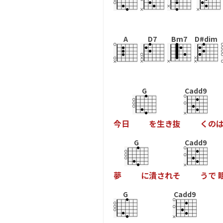
A
D7
Bm7
D#dim
G
Cadd9
今
日
を
生
き
抜
く
の
G
Cadd9
夢
に
潰
さ
れ
そ
う
で
G
Cadd9