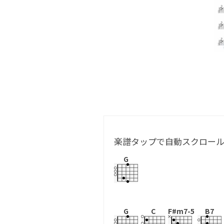
楽譜タップで自動スクロー
G
G
C
F#m7-5
B7