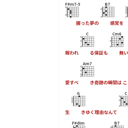
F#m7-5
B7
握
っ
た
夢
の
感
覚
を
C
Cm6
報
わ
れ
る
保
証
も
無
Am7
愛
す
べ
き
奇
跡
の
瞬
間
は
こ
G
C
生
き
ゆ
く
理
由
な
ん
て
F#dim
B7