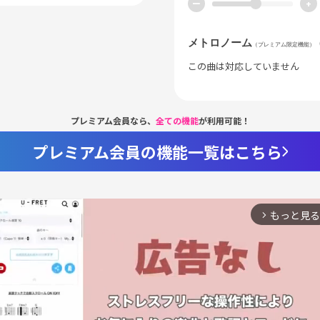
ー
+
メトロノーム
（プレミアム限定機能）
この曲は対応していません
プレミアム会員なら、
全ての機能
が利用可能！
プレミアム会員の機能一覧はこちら
もっと見る
arrow_forward_ios