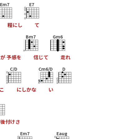
Em7
E7
糧
に
し
て
Bm7
Gm6
い
が
予
感
を
信
じ
て
走
れ
C/D
Cm6/D
D
こ
に
し
か
な
い
後
付
け
さ
Em7
Eaug