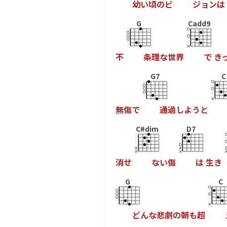
幼
い
頃
の
ビ
ジ
ョ
ン
は
G
Cadd9
不
条
理
な
世
界
で
き
G7
C
無
傷
で
通
過
し
よ
う
と
C#dim
D7
消
せ
な
い
傷
は
生
き
G
C
ど
ん
な
悲
劇
の
朝
も
超