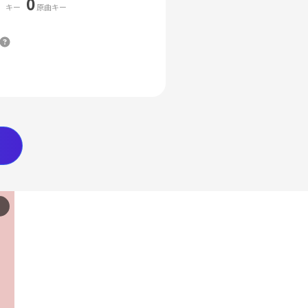
0
キー
原曲キー