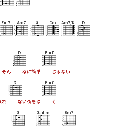
Em7
Am7
G
Cm
Am7/D
D
D
Em7
は
そ
ん
な
に
簡
単
じ
ゃ
な
い
D
Em7
眠
れ
な
い
夜
を
ゆ
く
D
D#dim
Em7