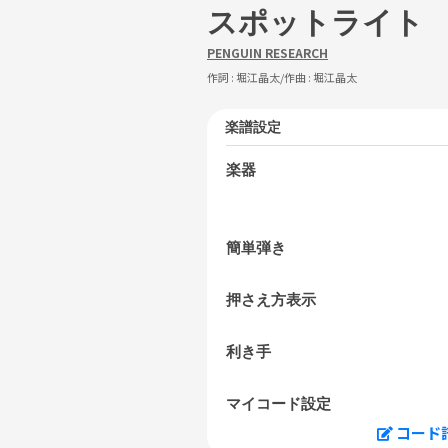
スポットライト
PENGUIN RESEARCH
作詞 :
堀江晶太
/作曲 :
堀江晶太
楽譜設定
楽器
簡単弾き
押さえ方表示
利き手
マイコード設定
コード