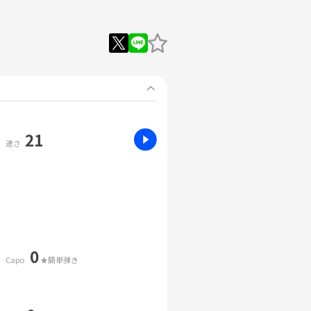
21
速さ
0
Capo
★簡単弾き