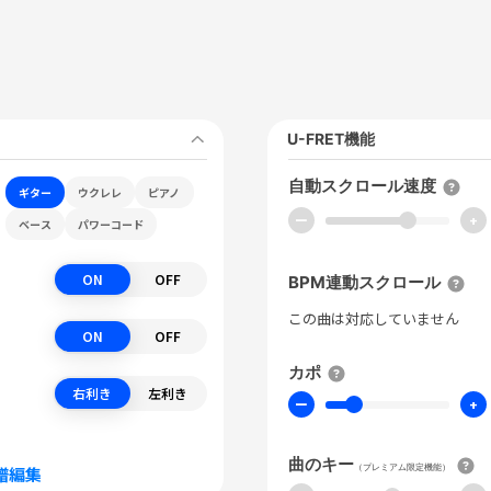
U-FRET機能
自動スクロール速度
ギター
ウクレレ
ピアノ
ー
+
ベース
パワーコード
ON
OFF
BPM連動スクロール
この曲は対応していません
ON
OFF
カポ
右利き
左利き
ー
+
曲のキー
（プレミアム限定機能）
譜編集