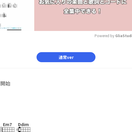
Powered by 
GliaStud
Mute
通常ver
ル開始
Em7
Ddim