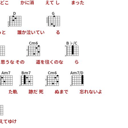
ど
こ
か
に
消
え
て
し
ま
っ
た
D
G
っ
と
誰
か
泣
い
て
い
る
Cm6
B♭/C
思
う
な
そ
の
道
を
往
く
の
な
ら
Am7
Bm7
Cm6
Am7/D
た
軌
跡
だ
死
ぬ
ま
で
忘
れ
な
い
よ
え
て
ゆ
け