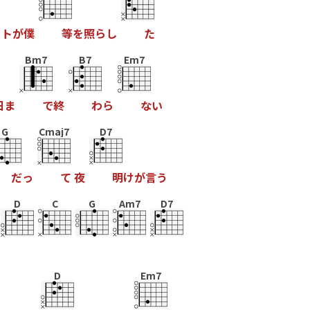
ッ
ト
が
僕
等
を
照
ら
し
た
Bm7
B7
Em7
日
ま
で
終
わ
ら
な
い
G
Cmaj7
D7
だ
っ
て
夜
明
け
が
言
う
D
C
G
Am7
D7
D
Em7