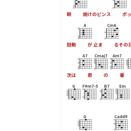
朝
焼
け
の
ピ
ン
ス
ポ
A
Cm6
鼓
動
が
止
ま
る
そ
の
A7
Cmaj7
Am7
次
は
君
の
番
G
F#m7-5
B7
Em
G
Cadd9