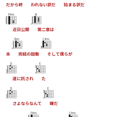
だ
か
ら
終
わ
れ
な
い
訳
だ
始
ま
る
訳
だ
F#m
B
近
日
公
開
第
二
章
は
Bm
C#m
未
完
結
の
鼓
動
そ
し
て
僕
ら
が
D
E
遂
に
託
さ
れ
た
D
E
さ
よ
な
ら
な
ん
て
嫌
だ
F#m
C#m