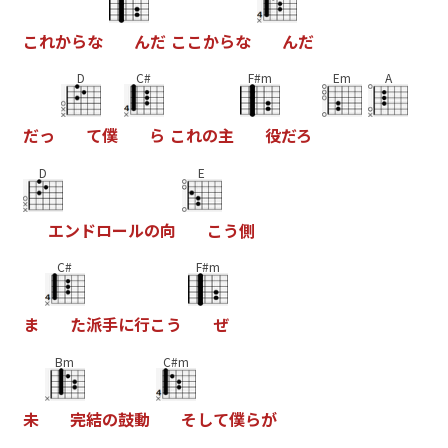
こ
れ
か
ら
な
ん
だ
こ
こ
か
ら
な
ん
だ
D
C#
F#m
Em
A
だ
っ
て
僕
ら
こ
れ
の
主
役
だ
ろ
D
E
エ
ン
ド
ロ
ー
ル
の
向
こ
う
側
C#
F#m
ま
た
派
手
に
行
こ
う
ぜ
Bm
C#m
未
完
結
の
鼓
動
そ
し
て
僕
ら
が