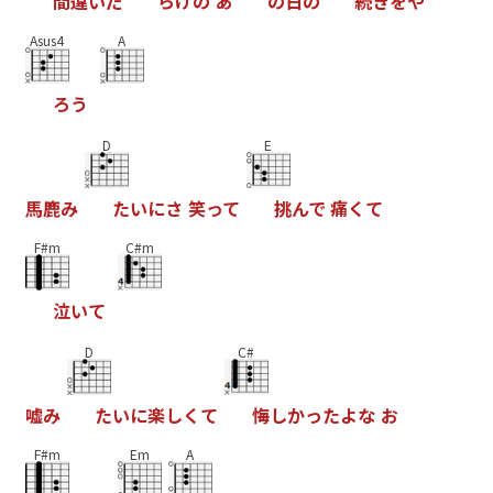
間
違
い
だ
ら
け
の
あ
の
日
の
続
き
を
や
Asus4
A
ろ
う
D
E
馬
鹿
み
た
い
に
さ
笑
っ
て
挑
ん
で
痛
く
て
F#m
C#m
泣
い
て
D
C#
嘘
み
た
い
に
楽
し
く
て
悔
し
か
っ
た
よ
な
お
F#m
Em
A