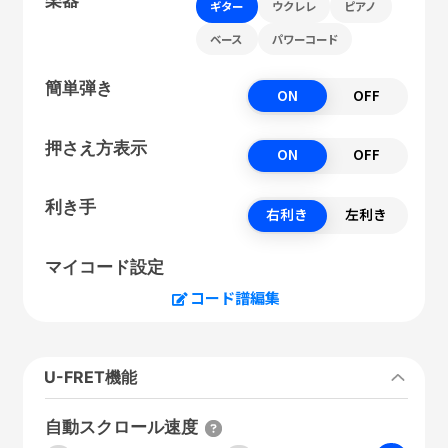
ギター
ウクレレ
ピアノ
ベース
パワーコード
簡単弾き
ON
OFF
押さえ方表示
ON
OFF
利き手
右利き
左利き
マイコード設定
コード譜編集
U-FRET機能
自動スクロール速度