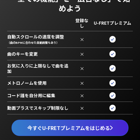
めよう
登録な
U-FRETプレミアム
し
自動スクロールの速度を調整
×
（曲のBPMに合わせた自動調整もあり）
曲のキーを変更
×
お気に入りに上限なしで曲を追
×
加
メトロノームを使用
×
コード譜を自分用に編集
×
動画プラスでスキップ制限なし
×
今すぐU-FRETプレミアムをはじめる