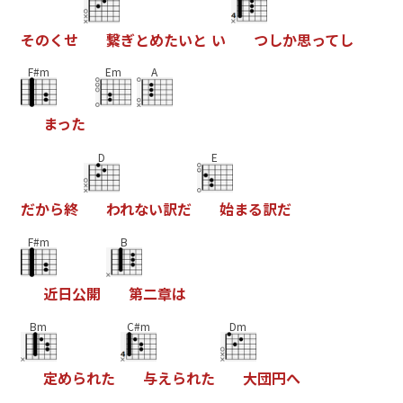
そ
の
く
せ
繋
ぎ
と
め
た
い
と
い
つ
し
か
思
っ
て
し
F#m
Em
A
ま
っ
た
D
E
だ
か
ら
終
わ
れ
な
い
訳
だ
始
ま
る
訳
だ
F#m
B
近
日
公
開
第
二
章
は
Bm
C#m
Dm
定
め
ら
れ
た
与
え
ら
れ
た
大
団
円
へ