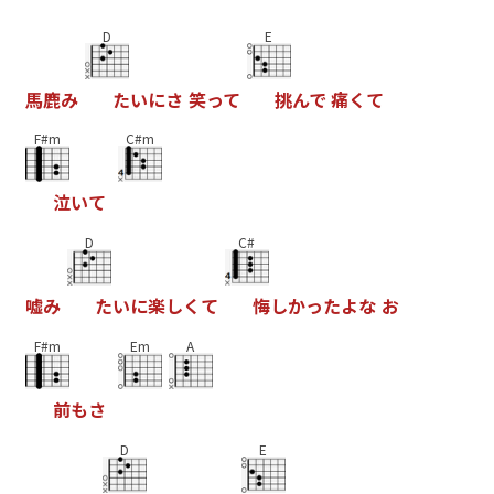
D
E
馬
鹿
み
た
い
に
さ
笑
っ
て
挑
ん
で
痛
く
て
F#m
C#m
泣
い
て
D
C#
嘘
み
た
い
に
楽
し
く
て
悔
し
か
っ
た
よ
な
お
F#m
Em
A
前
も
さ
D
E