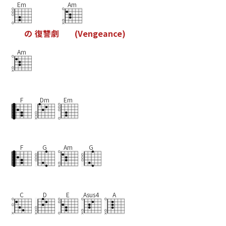
Em
Am
の
復
讐
劇
(
V
e
n
g
e
a
n
c
e
)
Am
F
Dm
Em
F
G
Am
G
C
D
E
Asus4
A