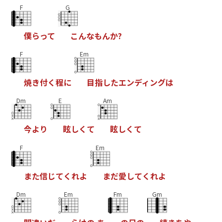
F
G
僕
ら
っ
て
こ
ん
な
も
ん
か
?
F
Em
焼
き
付
く
程
に
目
指
し
た
エ
ン
デ
ィ
ン
グ
は
Dm
E
Am
今
よ
り
眩
し
く
て
眩
し
く
て
F
Em
ま
た
信
じ
て
く
れ
よ
ま
だ
愛
し
て
く
れ
よ
Dm
Em
Fm
Gm