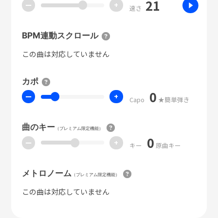
21
ー
+
速さ
BPM連動スクロール
この曲は対応していません
カポ
0
ー
+
Capo
★簡単弾き
曲のキー
（プレミアム限定機能）
0
ー
+
キー
原曲キー
メトロノーム
（プレミアム限定機能）
この曲は対応していません