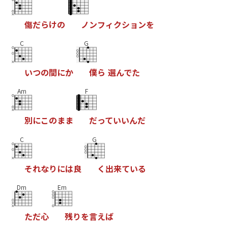
傷
だ
ら
け
の
ノ
ン
フ
ィ
ク
シ
ョ
ン
を
C
G
い
つ
の
間
に
か
僕
ら
選
ん
で
た
Am
F
別
に
こ
の
ま
ま
だ
っ
て
い
い
ん
だ
C
G
そ
れ
な
り
に
は
良
く
出
来
て
い
る
Dm
Em
た
だ
心
残
り
を
言
え
ば