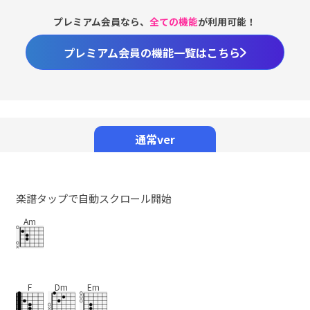
プレミアム会員なら、
全ての機能
が利用可能！
プレミアム会員の機能一覧はこちら
Loaded
:
59.02%
/
Unmute
通常ver
楽譜タップで自動スクロール開始
Am
F
Dm
Em