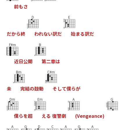
前
も
さ
D
E
だ
か
ら
終
わ
れ
な
い
訳
だ
始
ま
る
訳
だ
F#m
B
近
日
公
開
第
二
章
は
Bm
C#m
未
完
結
の
鼓
動
そ
し
て
僕
ら
が
Dm
Em
A
G
僕
ら
を
超
え
る
復
讐
劇
(
V
e
n
g
e
a
n
c
e
)
A
G
D
C
A
G
A