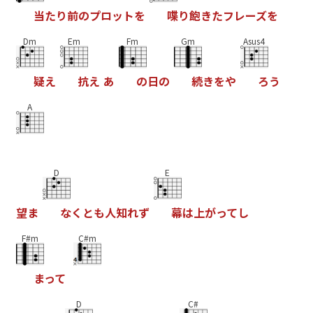
当
た
り
前
の
プ
ロ
ッ
ト
を
喋
り
飽
き
た
フ
レ
ー
ズ
を
Dm
Em
Fm
Gm
Asus4
疑
え
抗
え
あ
の
日
の
続
き
を
や
ろ
う
A
D
E
望
ま
な
く
と
も
人
知
れ
ず
幕
は
上
が
っ
て
し
F#m
C#m
ま
っ
て
D
C#