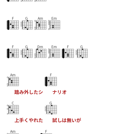
F
G
Am
Em
F
G
Dm
Em
F
G
Am
F
踏
み
外
し
た
シ
ナ
リ
オ
C
G
上
手
く
や
れ
た
試
し
は
無
い
が
Am
F