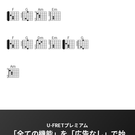
F
G
Am
Em
F
G
Dm
Em
F
G
Am
U-FRETプレミアム
「全ての機能」を
「広告なし」で始