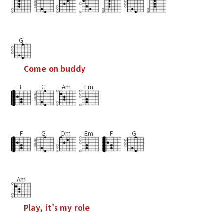
G
C
o
m
e
o
n
b
u
d
d
y
F
G
Am
Em
F
G
Dm
Em
F
G
Am
P
l
a
y
,
i
t
'
s
m
y
r
o
l
e