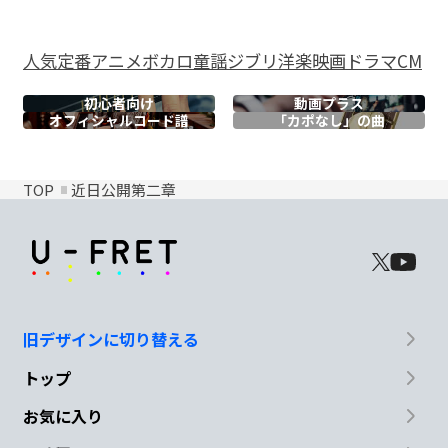
人気
定番
アニメ
ボカロ
童謡
ジブリ
洋楽
映画
ドラマ
CM
初心者向け
動画プラス
オフィシャル
コード譜
「カポなし」の曲
TOP
近日公開第二章
旧デザインに切り替える
トップ
お気に入り