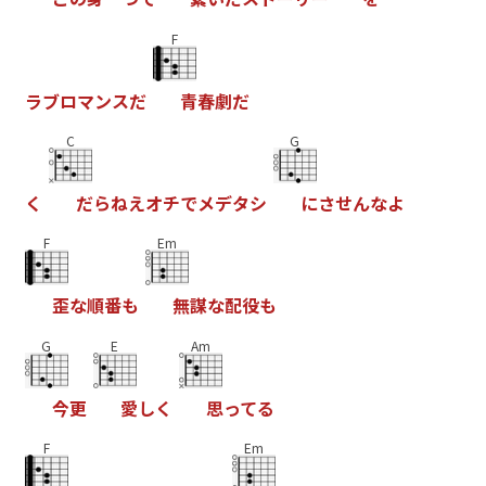
F
ラ
ブ
ロ
マ
ン
ス
だ
青
春
劇
だ
C
G
く
だ
ら
ね
え
オ
チ
で
メ
デ
タ
シ
に
さ
せ
ん
な
よ
F
Em
歪
な
順
番
も
無
謀
な
配
役
も
G
E
Am
今
更
愛
し
く
思
っ
て
る
F
Em