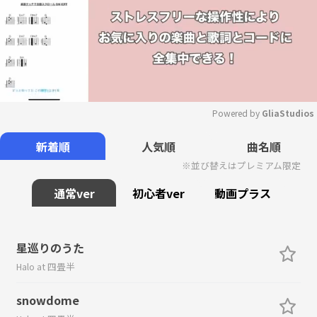
Powered by 
GliaStudios
Mute
新着順
人気順
曲名順
※並び替えはプレミアム限定
通常ver
初心者ver
動画プラス
星巡りのうた
Halo at 四畳半
snowdome