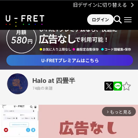
旧デザインに切り替える
ログイン
Halo at 四畳半
74曲の楽譜
もっと見る
arrow_forward_ios