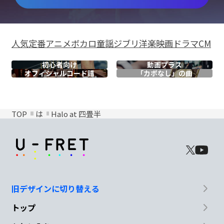
人気
定番
アニメ
ボカロ
童謡
ジブリ
洋楽
映画
ドラマ
CM
初心者向け
動画プラス
オフィシャル
コード譜
「カポなし」の曲
TOP
は
Halo at 四畳半
旧デザインに切り替える
トップ