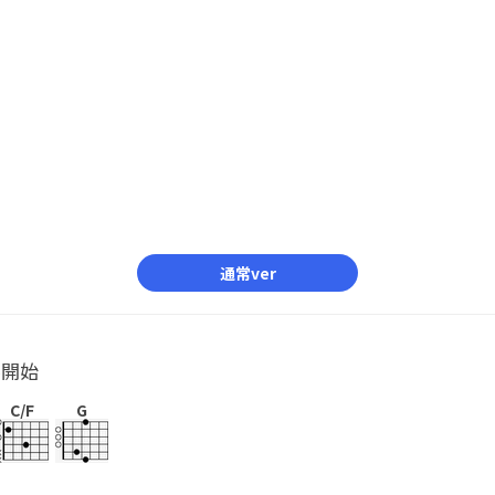
通常ver
ル開始
C/F
G