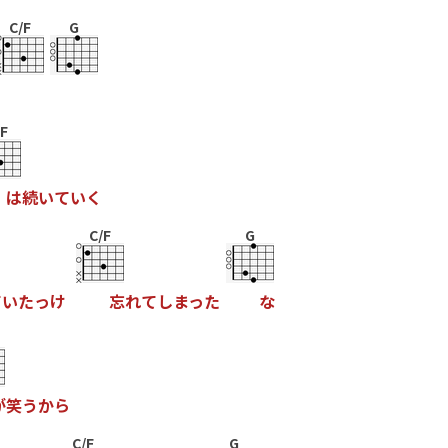
C/F
G
/F
は
続
い
て
い
く
C/F
G
て
い
た
っ
け
忘
れ
て
し
ま
っ
た
な
が
笑
う
か
ら
C/F
G