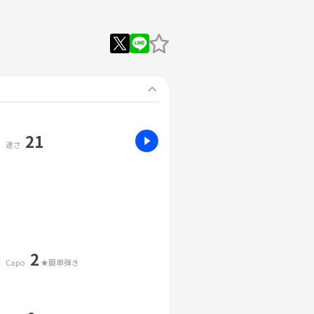
21
速さ
2
Capo
★簡単弾き