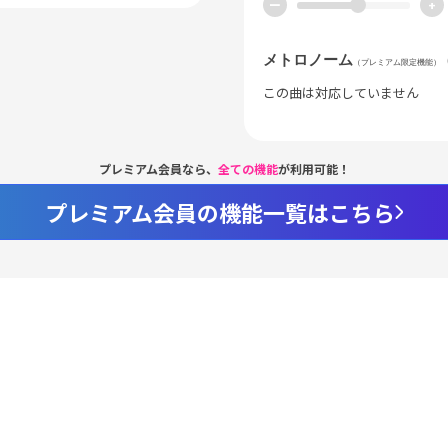
ー
+
メトロノーム
（プレミアム限定機能）
この曲は対応していません
プレミアム会員なら、
全ての機能
が利用可能！
プレミアム会員の機能一覧はこちら
Loaded
:
66.89%
/
nmute