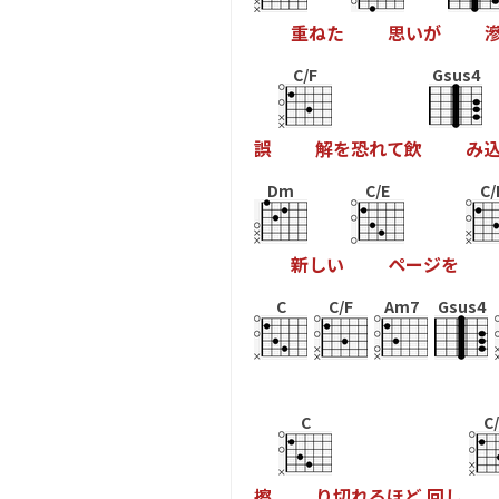
重
ね
た
思
い
が
C/F
Gsus4
誤
解
を
恐
れ
て
飲
み
Dm
C/E
C/
新
し
い
ペ
ー
ジ
を
C
C/F
Am7
Gsus4
C
C
擦
り
切
れ
る
ほ
ど
回
し