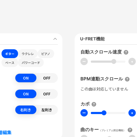
U-FRET機能
自動スクロール速度
ギター
ウクレレ
ピアノ
ー
+
ベース
パワーコード
ON
OFF
BPM連動スクロール
この曲は対応していません
ON
OFF
カポ
右利き
左利き
ー
+
曲のキー
（プレミアム限定機能）
譜編集