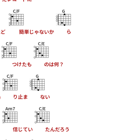
C/F
G
ほ
ど
簡
単
じ
ゃ
な
い
か
ら
C/F
C/E
つ
け
た
も
の
は
何
？
C/F
G
鳴
り
止
ま
な
い
Am7
C/E
と
信
じ
て
い
た
ん
だ
ろ
う