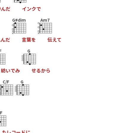
滲
ん
だ
イ
ン
ク
で
G#dim
Am7
込
ん
だ
言
葉
を
伝
え
て
F
G
紡
い
で
み
せ
る
か
ら
C/F
G
/F
た
レ
コ
ー
ド
に