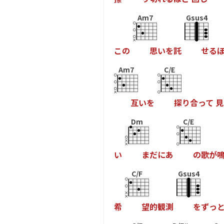
Am7
Gsus4
こ
の
思
い
を
託
せ
る
Am7
C/E
互
い
を
探
り
合
っ
て
見
Dm
C/E
い
ま
だ
に
あ
の
歌
が
C/F
Gsus4
希
望
的
観
測
を
ず
っ