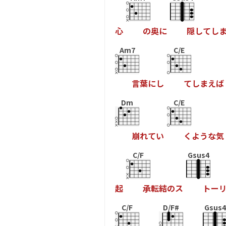
心
の
奥
に
隠
し
て
し
Am7
C/E
言
葉
に
し
て
し
ま
え
ば
Dm
C/E
崩
れ
て
い
く
よ
う
な
気
C/F
Gsus4
起
承
転
結
の
ス
ト
ー
C/F
D/F#
Gsus4