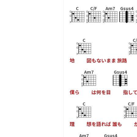
C
C/F
Am7
Gsus4
C
C
地
図
も
な
い
ま
ま
旅
路
Am7
Gsus4
僕
ら
は
何
を
目
指
し
C
C/F
理
想
を
語
れ
ば
誰
も
Am7
Gsus4