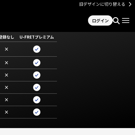
旧デザインに切り替える
ログイン
登録なし
U-FRETプレミアム
×
×
×
×
×
×