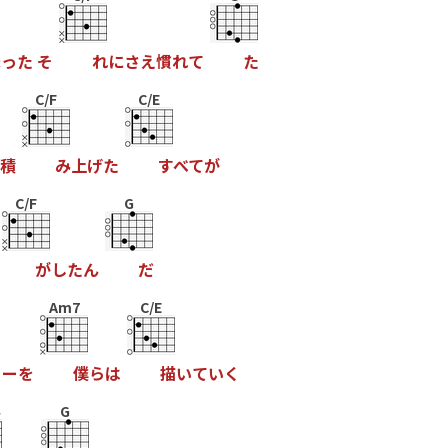
ま
っ
た
そ
れ
に
さ
え
慣
れ
て
た
C/F
C/E
積
み
上
げ
た
す
べ
て
が
C/F
G
が
し
た
ん
だ
Am7
C/E
リ
ー
を
僕
ら
は
描
い
て
い
く
G