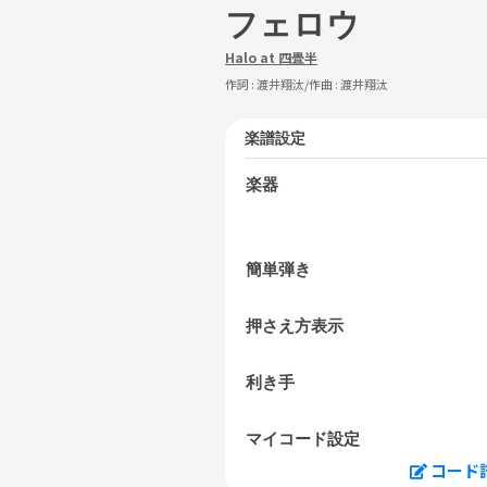
フェロウ
Halo at 四畳半
作詞 :
渡井翔汰
/作曲 :
渡井翔汰
楽譜設定
楽器
簡単弾き
押さえ方表示
利き手
マイコード設定
コード