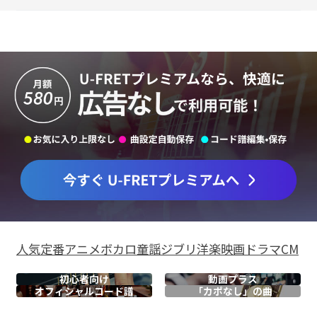
人気
定番
アニメ
ボカロ
童謡
ジブリ
洋楽
映画
ドラマ
CM
初心者向け
動画プラス
オフィシャル
コード譜
「カポなし」の曲