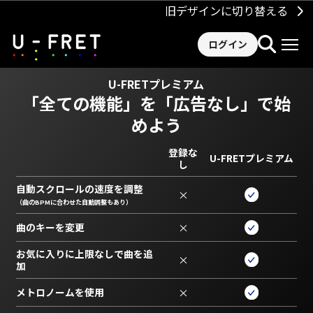
旧デザインに切り替える
ログイン
U-FRETプレミアム
「全ての機能」を
「広告なし」で始
めよう
登録な
U-FRETプレミアム
し
自動スクロールの速度を調整
×
（曲のBPMに合わせた自動調整もあり）
曲のキーを変更
×
お気に入りに上限なしで曲を追
×
加
メトロノームを使用
×