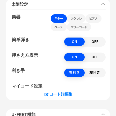
楽譜設定
楽器
ギター
ウクレレ
ピアノ
ベース
パワーコード
簡単弾き
ON
OFF
押さえ方表示
ON
OFF
利き手
右利き
左利き
マイコード設定
コード譜編集
U-FRET機能