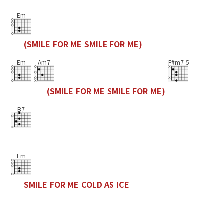
Em
(
S
M
I
L
E
F
O
R
M
E
S
M
I
L
E
F
O
R
M
E
)
Em
Am7
F#m7-5
(
S
M
I
L
E
F
O
R
M
E
S
M
I
L
E
F
O
R
M
E
)
B7
Em
S
M
I
L
E
F
O
R
M
E
C
O
L
D
A
S
I
C
E