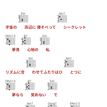
Em
Am7
宇
宙
の
浜
辺
に
寝
そ
べ
っ
て
シ
ー
ク
レ
ッ
ト
F#m7-5
B7
Em
夢
見
心
地
の
私
Em
Am7
リ
ズ
ム
に
合
わ
せ
て
ふ
た
り
は
ひ
と
つ
に
F#m7-5
B7
Em
夢
な
ら
覚
め
な
い
で
Am7
Gmaj7
F#m7-5