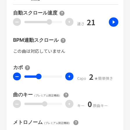
自動スクロール速度
21
ー
+
速さ
BPM連動スクロール
この曲は対応していません
カポ
2
ー
+
Capo
★簡単弾き
曲のキー
（プレミアム限定機能）
0
ー
+
キー
原曲キー
メトロノーム
（プレミアム限定機能）