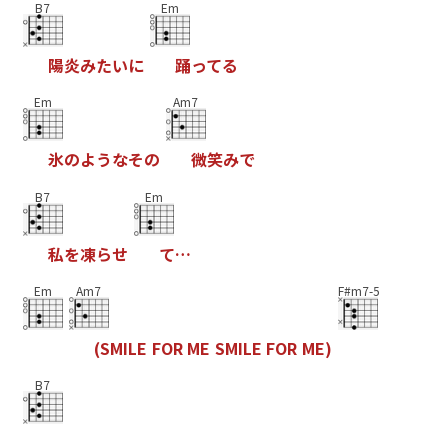
B7
Em
陽
炎
み
た
い
に
踊
っ
て
る
Em
Am7
氷
の
よ
う
な
そ
の
微
笑
み
で
B7
Em
私
を
凍
ら
せ
て
…
Em
Am7
F#m7-5
(
S
M
I
L
E
F
O
R
M
E
S
M
I
L
E
F
O
R
M
E
)
B7