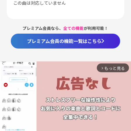
この曲は対応していません
プレミアム会員なら、
全ての機能
が利用可能！
プレミアム会員の機能一覧はこちら
もっと見る
arrow_forward_ios