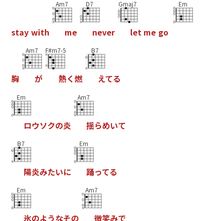
Am7
D7
Gmaj7
Em
s
t
a
y
w
i
t
h
m
e
n
e
v
e
r
l
e
t
m
e
g
o
Am7
F#m7-5
B7
胸
が
熱
く
燃
え
て
る
Em
Am7
ロ
ウ
ソ
ク
の
炎
揺
ら
め
い
て
B7
Em
陽
炎
み
た
い
に
踊
っ
て
る
Em
Am7
氷
の
よ
う
な
そ
の
微
笑
み
で