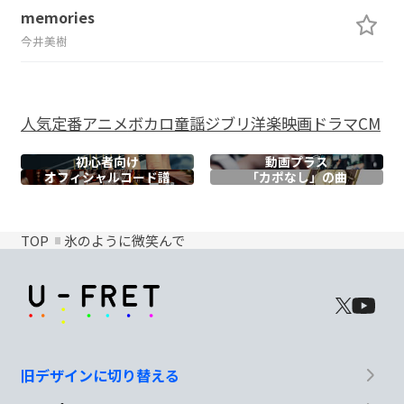
memories
今井美樹
人気
定番
アニメ
ボカロ
童謡
ジブリ
洋楽
映画
ドラマ
CM
初心者向け
動画プラス
オフィシャル
コード譜
「カポなし」の曲
TOP
氷のように微笑んで
旧デザインに切り替える