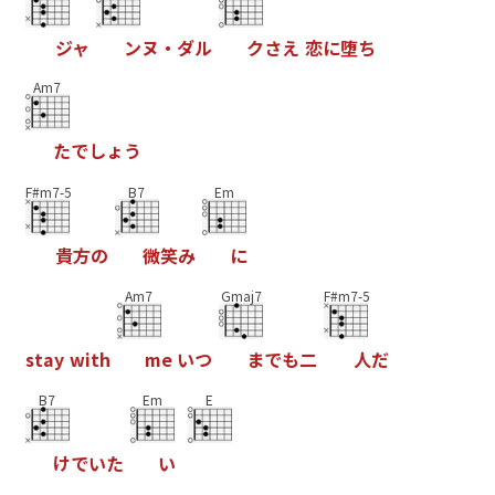
ジ
ャ
ン
ヌ
・
ダ
ル
ク
さ
え
恋
に
堕
ち
Am7
た
で
し
ょ
う
F#m7-5
B7
Em
貴
方
の
微
笑
み
に
Am7
Gmaj7
F#m7-5
s
t
a
y
w
i
t
h
m
e
い
つ
ま
で
も
二
人
だ
B7
Em
E
け
で
い
た
い