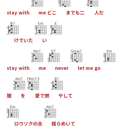
s
t
a
y
w
i
t
h
m
e
ど
こ
ま
で
も
二
人
だ
B7
Em
E
け
で
い
た
い
Am7
D7
Gmaj7
Em
s
t
a
y
w
i
t
h
m
e
n
e
v
e
r
l
e
t
m
e
g
o
Am7
F#m7-5
B7
闇
を
愛
で
燃
や
し
て
Em
Am7
ロ
ウ
ソ
ク
の
炎
揺
ら
め
い
て