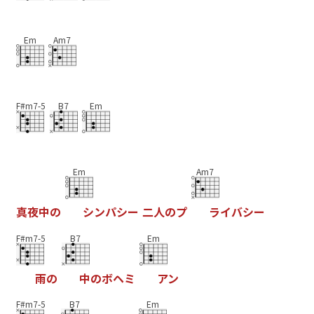
Em
Am7
F#m7-5
B7
Em
Em
Am7
真
夜
中
の
シ
ン
パ
シ
ー
二
人
の
プ
ラ
イ
バ
シ
ー
F#m7-5
B7
Em
雨
の
中
の
ボ
ヘ
ミ
ア
ン
F#m7-5
B7
Em