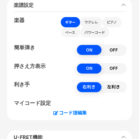
楽譜設定
楽器
ギター
ウクレレ
ピアノ
ベース
パワーコード
簡単弾き
ON
OFF
押さえ方表示
ON
OFF
利き手
右利き
左利き
マイコード設定
コード譜編集
U-FRET機能