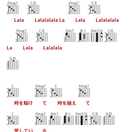
Fmaj7
C/E
Fmaj7
C/E
L
a
l
a
L
a
l
a
l
a
l
a
l
a
L
a
L
a
l
a
L
a
l
a
l
a
l
a
l
a
Fmaj7
C/E
Dm7
B♭
Dm7/G
C/E
L
a
L
a
l
a
L
a
l
a
l
a
l
a
G/D
C
Fmaj7
C
Fmaj7
時
を
駆
け
て
時
を
越
え
て
C
Fmaj7
Dm7
B♭
Dm7/G
C/E
G/D
愛
し
て
い
る