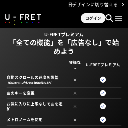
旧デザインに切り替える
ログイン
U-FRETプレミアム
「全ての機能」を
「広告なし」で始
めよう
登録な
U-FRETプレミアム
し
自動スクロールの速度を調整
×
（曲のBPMに合わせた自動調整もあり）
曲のキーを変更
×
お気に入りに上限なしで曲を追
×
加
メトロノームを使用
×