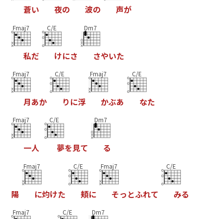
蒼
い
夜
の
波
の
声
が
Fmaj7
C/E
Dm7
私
だ
け
に
さ
さ
や
い
た
Fmaj7
C/E
Fmaj7
C/E
月
あ
か
り
に
浮
か
ぶ
あ
な
た
Fmaj7
C/E
Dm7
一
人
夢
を
見
て
る
Fmaj7
C/E
Fmaj7
C/E
陽
に
灼
け
た
頬
に
そ
っ
と
ふ
れ
て
み
る
Fmaj7
C/E
Dm7