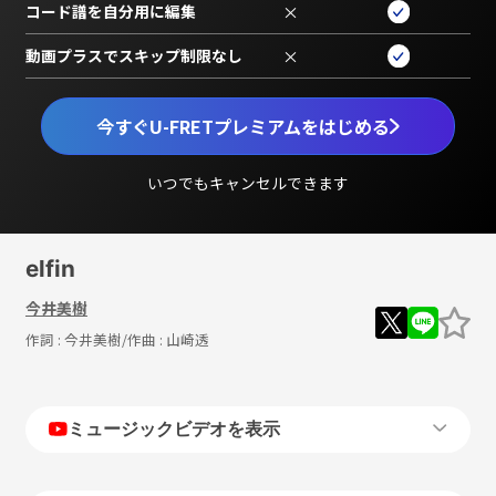
コード譜を自分用に編集
×
動画プラスでスキップ制限なし
×
今すぐU-FRETプレミアムをはじめる
いつでもキャンセルできます
elfin
今井美樹
作詞 :
今井美樹
/作曲 :
山崎透
ミュージックビデオを表示