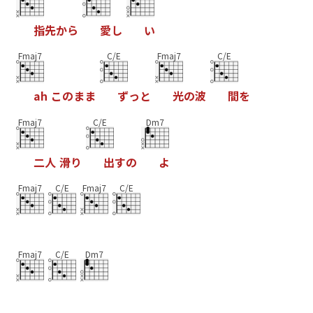
指
先
か
ら
愛
し
い
Fmaj7
C/E
Fmaj7
C/E
a
h
こ
の
ま
ま
ず
っ
と
光
の
波
間
を
Fmaj7
C/E
Dm7
二
人
滑
り
出
す
の
よ
Fmaj7
C/E
Fmaj7
C/E
Fmaj7
C/E
Dm7