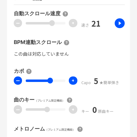
自動スクロール速度
21
ー
+
速さ
BPM連動スクロール
この曲は対応していません
カポ
5
ー
+
Capo
★簡単弾き
曲のキー
（プレミアム限定機能）
0
ー
+
キー
原曲キー
メトロノーム
（プレミアム限定機能）