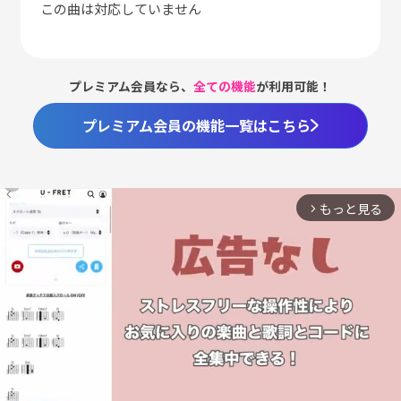
この曲は対応していません
プレミアム会員なら、
全ての機能
が利用可能！
プレミアム会員の機能一覧はこちら
もっと見る
arrow_forward_ios