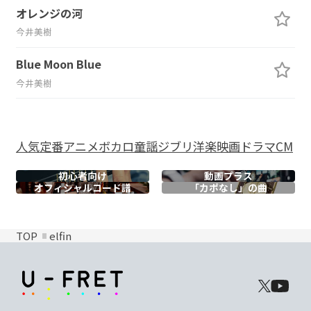
オレンジの河
今井美樹
Blue Moon Blue
今井美樹
人気
定番
アニメ
ボカロ
童謡
ジブリ
洋楽
映画
ドラマ
CM
初心者向け
動画プラス
オフィシャル
コード譜
「カポなし」の曲
TOP
elfin