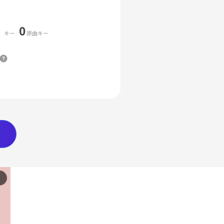
0
キー
原曲キー