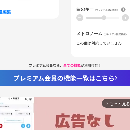
曲のキー
（プレミアム限定機能）
譜編集
ー
+
メトロノーム
（プレミアム限定機能）
この曲は対応していません
プレミアム会員なら、
全ての機能
が利用可能！
プレミアム会員の機能一覧はこちら
もっと見る
arrow_forward_ios