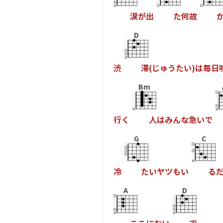
涙
が
出
た
何
故
D
渋
滞
(
じ
ゅ
う
た
い
)
は
毎
日
Bm
行
く
人
は
み
ん
な
急
い
で
G
C
冷
た
い
ヤ
ツ
も
い
る
A
D