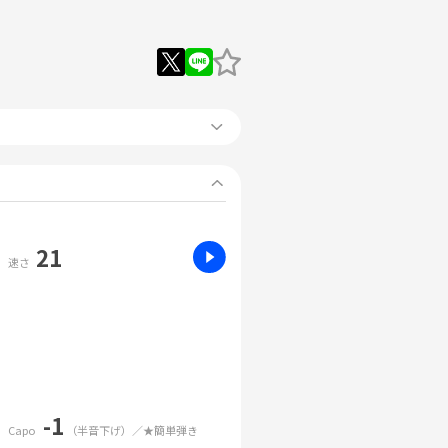
21
速さ
-1
Capo
（半音下げ）／★簡単弾き