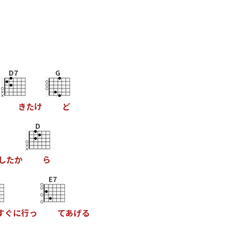
D7
G
き
た
け
ど
D
し
た
か
ら
E7
す
ぐ
に
行
っ
て
あ
げ
る