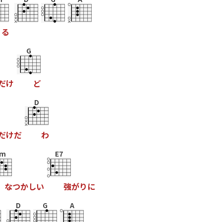
る
G
だ
け
ど
D
だ
け
だ
わ
m
E7
な
つ
か
し
い
強
が
り
に
D
G
A