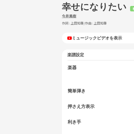
幸せになりたい
今井美樹
作詞 :
上田知華
/作曲 :
上田知華
ミュージックビデオを表示
楽譜設定
楽器
簡単弾き
押さえ方表示
利き手