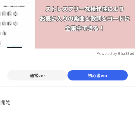
Powered by 
GliaStud
Mute
通常ver
初心者ver
ル開始