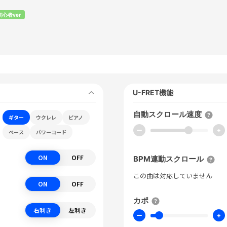
初心者ver
U-FRET機能
自動スクロール速度
ギター
ウクレレ
ピアノ
ー
+
ベース
パワーコード
ON
OFF
BPM連動スクロール
この曲は対応していません
ON
OFF
カポ
右利き
左利き
ー
+