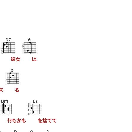
D7
G
彼
女
は
D
来
る
Bm
E7
何
も
か
も
を
捨
て
て
m
D
G
A