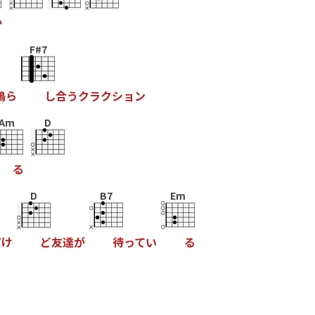
か
F#7
鳴
ら
し
合
う
ク
ラ
ク
シ
ョ
ン
Am
D
る
D
B7
Em
だ
け
ど
友
達
が
待
っ
て
い
る