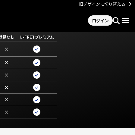
旧デザインに切り替える
ログイン
登録なし
U-FRETプレミアム
×
×
×
×
×
×