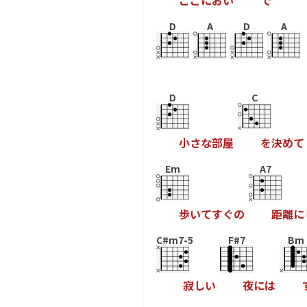
こ
こ
に
お
い
で
D
A
D
A
D
C
小
さ
な
部
屋
を
決
め
て
Em
A7
歩
い
て
す
ぐ
の
距
離
に
C#m7-5
F#7
Bm
寂
し
い
夜
に
は