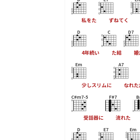
私
を
た
ず
ね
て
く
D
C
D7
4
年
続
い
た
結
婚
Em
A7
少
し
ス
リ
ム
に
な
れ
た
C#m7-5
F#7
B
受
話
器
に
流
れ
た
D
E7
Em