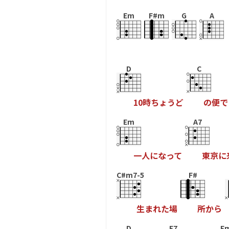
Em
F#m
G
A
D
C
1
0
時
ち
ょ
う
ど
の
便
で
Em
A7
一
人
に
な
っ
て
東
京
に
C#m7-5
F#
生
ま
れ
た
場
所
か
ら
D
E7
E