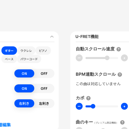
U-FRET機能
自動スクロール速度
ギター
ウクレレ
ピアノ
ー
+
ベース
パワーコード
ON
OFF
BPM連動スクロール
この曲は対応していません
ON
OFF
カポ
右利き
左利き
ー
+
曲のキー
（プレミアム限定機能）
譜編集