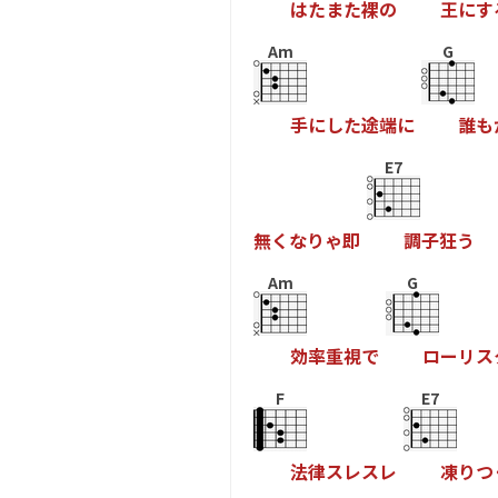
は
た
ま
た
裸
の
王
に
す
Am
G
手
に
し
た
途
端
に
誰
も
E7
無
く
な
り
ゃ
即
調
子
狂
う
Am
G
効
率
重
視
で
ロ
ー
リ
ス
F
E7
法
律
ス
レ
ス
レ
凍
り
つ