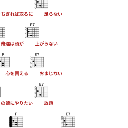
き
ち
ぎ
れ
ば
取
る
に
足
ら
な
い
E7
俺
達
は
頭
が
上
が
ら
な
い
F
E7
心
を
買
え
る
お
ま
じ
な
い
E7
あ
の
娘
に
や
り
た
い
放
題
F
E7