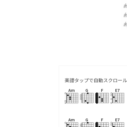
楽譜タップで自動スクロー
Am
G
F
E7
Am
G
F
E7