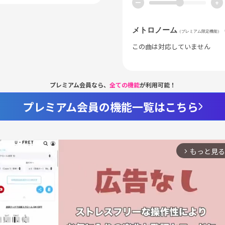
ー
+
メトロノーム
（プレミアム限定機能）
この曲は対応していません
プレミアム会員なら、
全ての機能
が利用可能！
プレミアム会員の機能一覧はこちら
もっと見る
arrow_forward_ios