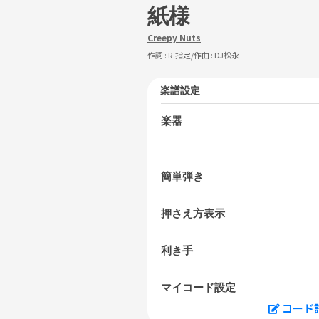
紙様
Creepy Nuts
作詞 :
R-指定
/作曲 :
DJ松永
楽譜設定
楽器
簡単弾き
押さえ方表示
利き手
マイコード設定
コード