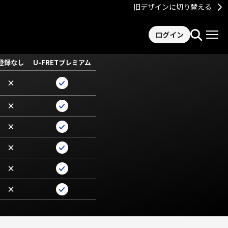
旧デザインに切り替える
ログイン
登録なし
U-FRETプレミアム
×
×
×
×
×
×