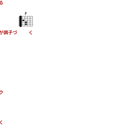
る
F
が
調
子
づ
く
ク
く