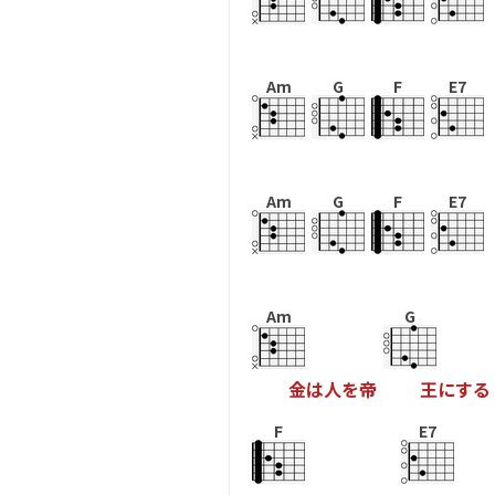
Am
G
F
E7
Am
G
F
E7
Am
G
金
は
人
を
帝
王
に
す
る
F
E7