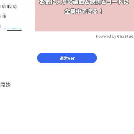
Powered by 
GliaStud
Mute
通常ver
ル開始