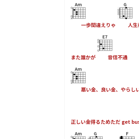
Am
G
一
歩
間
違
え
り
ゃ
人
生
E7
ま
た
誰
か
が
音
信
不
通
Am
悪
い
金
、
良
い
金
、
や
ら
し
正
し
い
金
得
る
た
め
た
だ
g
e
t
b
u
Am
G
F