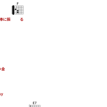
F
棒
に
振
る
い
金
s
y
E7