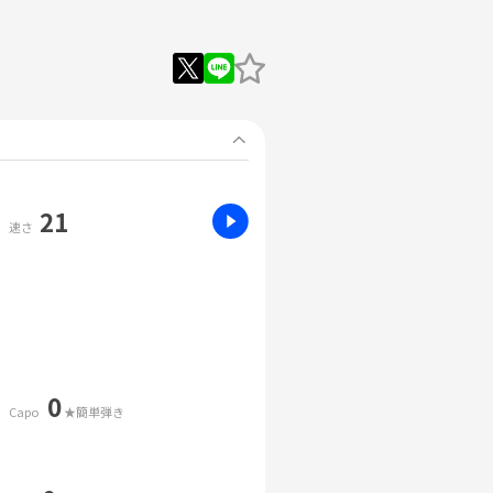
21
速さ
0
Capo
★簡単弾き