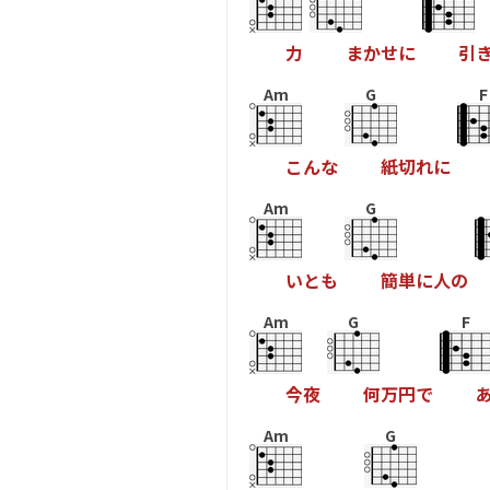
力
ま
か
せ
に
引
Am
G
F
こ
ん
な
紙
切
れ
に
Am
G
い
と
も
簡
単
に
人
の
Am
G
F
今
夜
何
万
円
で
Am
G