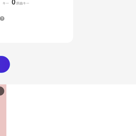
0
キー
原曲キー