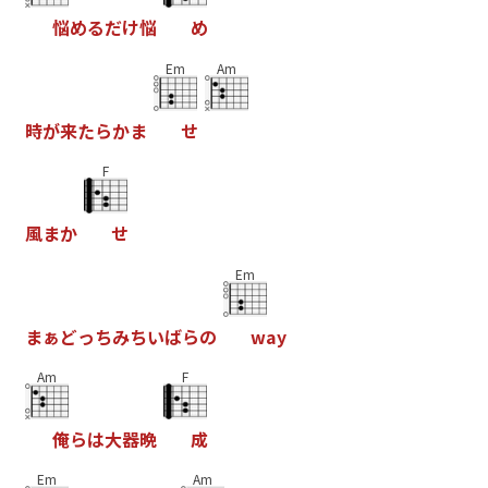
悩
め
る
だ
け
悩
め
Em
Am
時
が
来
た
ら
か
ま
せ
F
風
ま
か
せ
Em
ま
ぁ
ど
っ
ち
み
ち
い
ば
ら
の
w
a
y
Am
F
俺
ら
は
大
器
晩
成
Em
Am