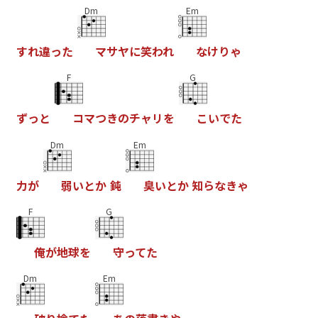
Dm
Em
す
れ
違
っ
た
マ
サ
ヤ
に
笑
わ
れ
な
け
り
ゃ
F
G
ず
っ
と
コ
マ
つ
き
の
チ
ャ
リ
を
こ
い
で
た
Dm
Em
力
が
弱
い
と
か
鈍
臭
い
と
か
知
ら
な
き
ゃ
F
G
俺
が
地
球
を
守
っ
て
た
Dm
Em