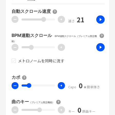
自動スクロール速度
21
ー
+
速さ
BPM連動スクロール
BPM連動スクロール（プレミアム限定機
能）
ー
+
メトロノームを同時に流す
カポ
0
ー
+
Capo
★簡単弾き
曲のキー
（プレミアム限定機能）
0
ー
+
キー
原曲キー