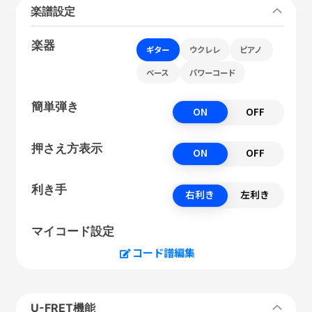
楽譜設定
楽器
ギター
ウクレレ
ピアノ
ベース
パワーコード
簡単弾き
ON
OFF
押さえ方表示
ON
OFF
利き手
右利き
左利き
マイコード設定
コード譜編集
U-FRET機能