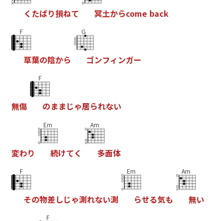
く
た
ば
り
損
ね
て
冥
土
か
ら
c
o
m
e
b
a
c
k
F
G
草
葉
の
陰
か
ら
ゴ
ン
フ
ィ
ン
ガ
ー
F
無
傷
の
ま
ま
じ
ゃ
居
ら
れ
な
い
Em
Am
変
わ
り
続
け
て
く
多
面
体
F
Em
Am
そ
の
物
差
し
じ
ゃ
測
れ
な
い
測
ら
せ
る
気
も
無
い
F