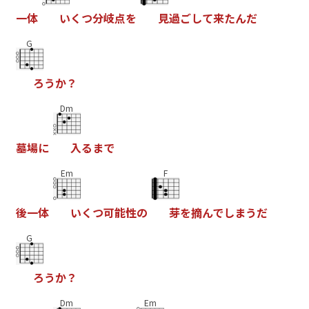
一
体
い
く
つ
分
岐
点
を
見
過
ご
し
て
来
た
ん
だ
G
ろ
う
か
？
Dm
墓
場
に
入
る
ま
で
Em
F
後
一
体
い
く
つ
可
能
性
の
芽
を
摘
ん
で
し
ま
う
だ
G
ろ
う
か
？
Dm
Em