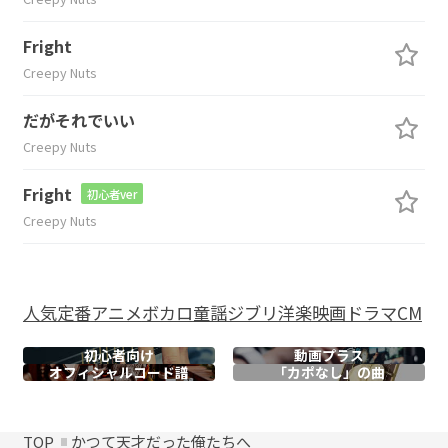
Fright
Creepy Nuts
だがそれでいい
Creepy Nuts
Fright
初心者ver
Creepy Nuts
人気
定番
アニメ
ボカロ
童謡
ジブリ
洋楽
映画
ドラマ
CM
初心者向け
動画プラス
オフィシャル
コード譜
「カポなし」の曲
TOP
かつて天才だった俺たちへ