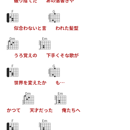
破
り
捨
て
た
あ
の
落
書
き
や
F
G
似
合
わ
な
い
と
言
わ
れ
た
髪
型
Dm
Em
う
ろ
覚
え
の
下
手
く
そ
な
歌
が
F
G
世
界
を
変
え
た
か
も
…
Dm
Em
か
つ
て
天
才
だ
っ
た
俺
た
ち
へ
F
Em