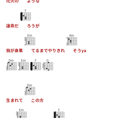
花
火
の
よ
う
な
F
運
命
だ
ろ
う
が
Em
Am
我
が
身
果
て
る
ま
で
や
り
き
れ
そ
う
y
a
Dm
Em
F
G
Dm
生
ま
れ
て
こ
の
方
Em
F