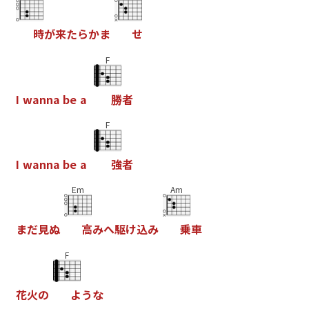
時
が
来
た
ら
か
ま
せ
F
I
w
a
n
n
a
b
e
a
勝
者
F
I
w
a
n
n
a
b
e
a
強
者
Em
Am
ま
だ
見
ぬ
高
み
へ
駆
け
込
み
乗
車
F
花
火
の
よ
う
な