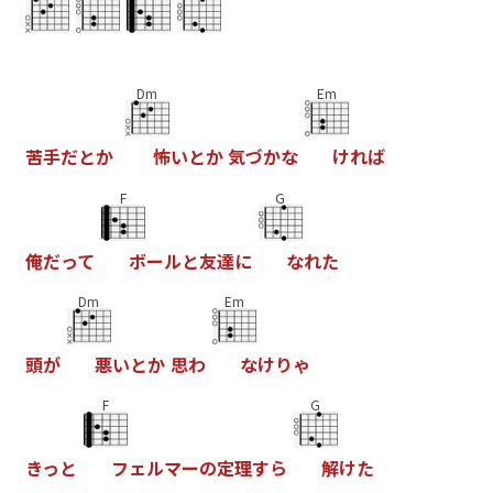
Dm
Em
苦
手
だ
と
か
怖
い
と
か
気
づ
か
な
け
れ
ば
F
G
俺
だ
っ
て
ボ
ー
ル
と
友
達
に
な
れ
た
Dm
Em
頭
が
悪
い
と
か
思
わ
な
け
り
ゃ
F
G
き
っ
と
フ
ェ
ル
マ
ー
の
定
理
す
ら
解
け
た