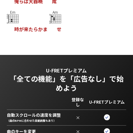
俺
ら
は
大
器
晩
成
Em
Am
時
が
来
た
ら
か
ま
せ
U-FRETプレミアム
「全ての機能」を
「広告なし」で始
めよう
登録な
U-FRETプレミアム
し
自動スクロールの速度を調整
×
（曲のBPMに合わせた自動調整もあり）
曲のキーを変更
×