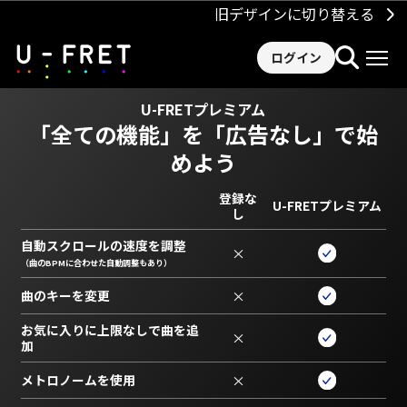
旧デザインに切り替える
ログイン
U-FRETプレミアム
「全ての機能」を
「広告なし」で始
めよう
登録な
U-FRETプレミアム
し
自動スクロールの速度を調整
×
（曲のBPMに合わせた自動調整もあり）
曲のキーを変更
×
お気に入りに上限なしで曲を追
×
加
メトロノームを使用
×