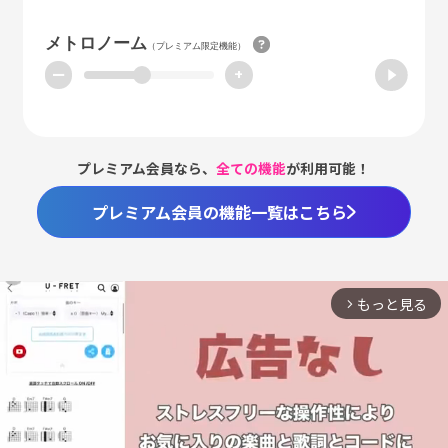
メトロノーム
（プレミアム限定機能）
ー
+
プレミアム会員なら、
全ての機能
が利用可能！
プレミアム会員の機能一覧はこちら
もっと見る
arrow_forward_ios