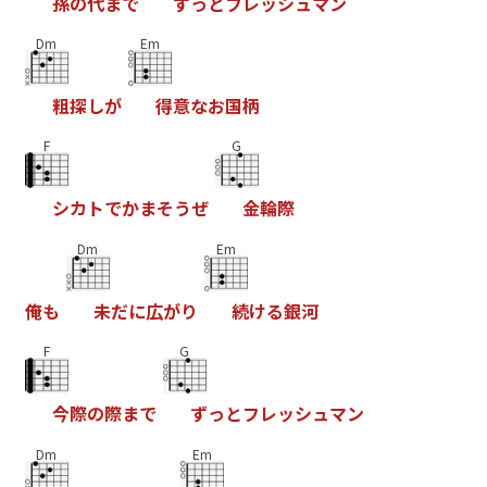
孫
の
代
ま
で
ず
っ
と
フ
レ
ッ
シ
ュ
マ
ン
Dm
Em
粗
探
し
が
得
意
な
お
国
柄
F
G
シ
カ
ト
で
か
ま
そ
う
ぜ
金
輪
際
Dm
Em
俺
も
未
だ
に
広
が
り
続
け
る
銀
河
F
G
今
際
の
際
ま
で
ず
っ
と
フ
レ
ッ
シ
ュ
マ
ン
Dm
Em