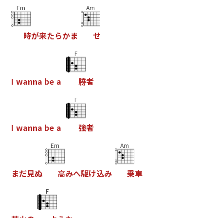
Em
Am
時
が
来
た
ら
か
ま
せ
F
I
w
a
n
n
a
b
e
a
勝
者
F
I
w
a
n
n
a
b
e
a
強
者
Em
Am
ま
だ
見
ぬ
高
み
へ
駆
け
込
み
乗
車
F