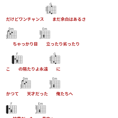
G
だ
け
ど
ワ
ン
チ
ャ
ン
ス
ま
だ
余
白
は
あ
る
さ
Dm
Em
ち
ゃ
っ
か
り
目
立
っ
た
り
劣
っ
た
り
F
G
こ
の
隔
た
り
よ
永
遠
に
Dm
Em
か
つ
て
天
才
だ
っ
た
俺
た
ち
へ
F
Em