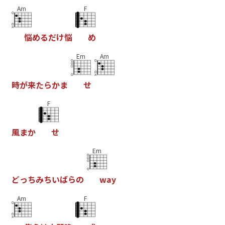
Am
F
悩
め
る
だ
け
悩
め
Em
Am
時
が
来
た
ら
か
ま
せ
F
風
ま
か
せ
Em
ど
っ
ち
み
ち
い
ば
ら
の
w
a
y
Am
F