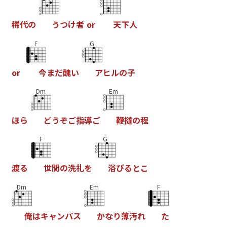
稀
代
の
う
つ
け
者
o
r
天
下
人
F
G
o
r
今
ま
だ
醜
い
ア
ヒ
ル
の
子
Dm
Em
ほ
ら
ど
う
ぞ
ご
指
導
ご
鞭
撻
の
程
F
G
渡
る
世
間
の
洗
礼
を
浴
び
る
と
こ
Dm
Em
F
俺
は
キ
ャ
ン
パ
ス
か
な
り
薄
汚
れ
た