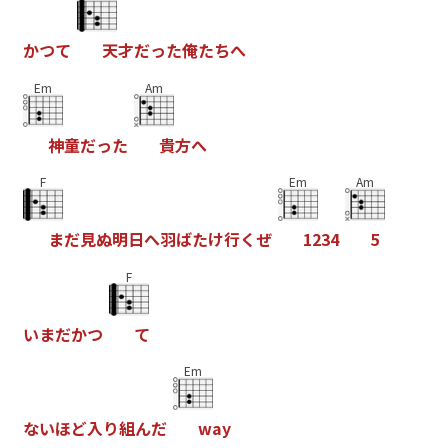
か
つ
て
天
才
だ
っ
た
俺
た
ち
へ
Em
Am
神
童
だ
っ
た
貴
方
へ
F
Em
Am
ま
だ
見
ぬ
明
日
へ
羽
ば
た
け
行
く
ぜ
1
2
3
4
5
F
い
ま
だ
か
つ
て
Em
な
い
ほ
ど
入
り
組
ん
だ
w
a
y