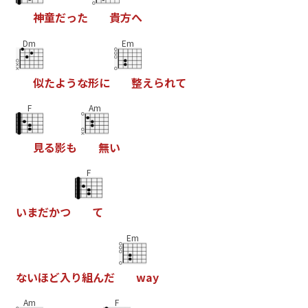
神
童
だ
っ
た
貴
方
へ
Dm
Em
似
た
よ
う
な
形
に
整
え
ら
れ
て
F
Am
見
る
影
も
無
い
F
い
ま
だ
か
つ
て
Em
な
い
ほ
ど
入
り
組
ん
だ
w
a
y
Am
F