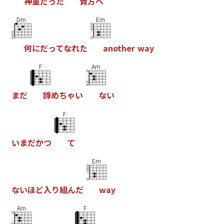
神
童
だ
っ
た
貴
方
へ
Dm
Em
何
に
だ
っ
て
な
れ
た
a
n
o
t
h
e
r
w
a
y
F
Am
ま
だ
諦
め
ち
ゃ
い
な
い
F
い
ま
だ
か
つ
て
Em
な
い
ほ
ど
入
り
組
ん
だ
w
a
y
Am
F