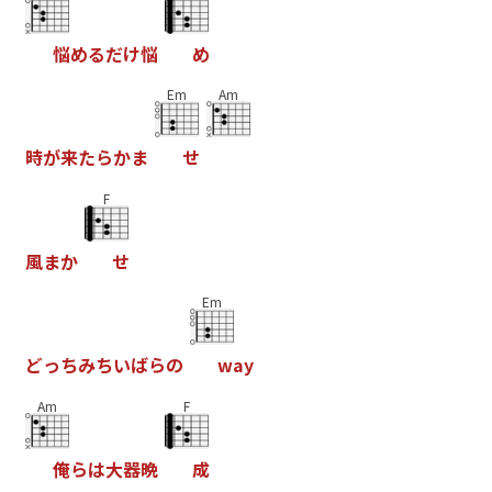
悩
め
る
だ
け
悩
め
Em
Am
時
が
来
た
ら
か
ま
せ
F
風
ま
か
せ
Em
ど
っ
ち
み
ち
い
ば
ら
の
w
a
y
Am
F
俺
ら
は
大
器
晩
成