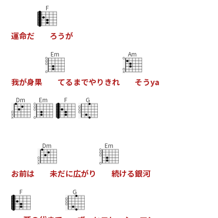
F
運
命
だ
ろ
う
が
Em
Am
我
が
身
果
て
る
ま
で
や
り
き
れ
そ
う
y
a
Dm
Em
F
G
Dm
Em
お
前
は
未
だ
に
広
が
り
続
け
る
銀
河
F
G