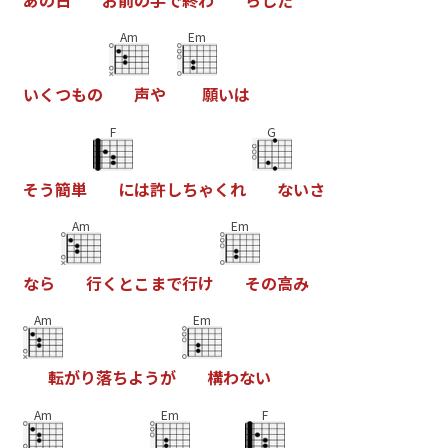
Am
Em
い
く
つ
も
の
声
や
願
い
は
F
G
そ
う
簡
単
に
は
許
し
ち
ゃ
く
れ
な
い
さ
Am
Em
な
ら
行
く
と
こ
ま
で
行
け
そ
の
高
み
Am
Em
転
が
り
落
ち
よ
う
が
構
わ
な
い
Am
Em
F