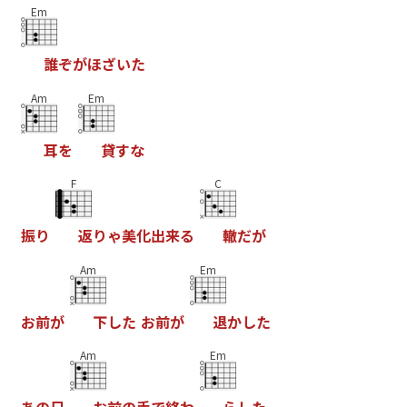
Em
誰
ぞ
が
ほ
ざ
い
た
Am
Em
耳
を
貸
す
な
F
C
振
り
返
り
ゃ
美
化
出
来
る
轍
だ
が
Am
Em
お
前
が
下
し
た
お
前
が
退
か
し
た
Am
Em
あ
の
日
お
前
の
手
で
終
わ
ら
し
た