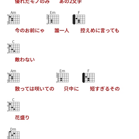
優
れ
た
モ
ノ
の
み
あ
の
2
文
字
Am
Em
F
今
の
お
前
に
ゃ
誰
一
人
控
え
め
に
言
っ
て
も
C
敵
わ
な
い
Am
Em
F
散
っ
て
は
咲
い
て
の
只
中
に
短
す
ぎ
る
そ
の
C
花
盛
り
Dm