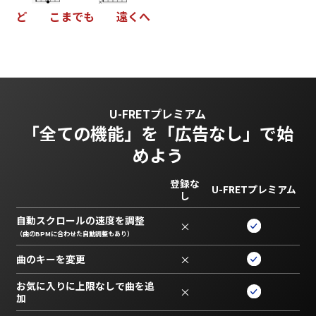
ど
こ
ま
で
も
遠
く
へ
U-FRETプレミアム
「全ての機能」を
「広告なし」で始
めよう
登録な
U-FRETプレミアム
し
自動スクロールの速度を調整
×
（曲のBPMに合わせた自動調整もあり）
曲のキーを変更
×
お気に入りに上限なしで曲を追
×
加