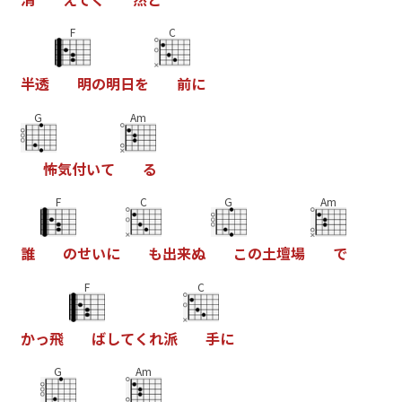
F
C
半
透
明
の
明
日
を
前
に
G
Am
怖
気
付
い
て
る
F
C
G
Am
誰
の
せ
い
に
も
出
来
ぬ
こ
の
土
壇
場
で
F
C
か
っ
飛
ば
し
て
く
れ
派
手
に
G
Am