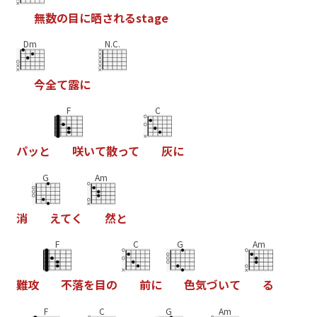
無
数
の
目
に
晒
さ
れ
る
s
t
a
g
e
Dm
N.C.
今
全
て
露
に
F
C
パ
ッ
と
咲
い
て
散
っ
て
灰
に
G
Am
消
え
て
く
然
と
F
C
G
Am
難
攻
不
落
を
目
の
前
に
色
気
づ
い
て
る
F
C
G
Am