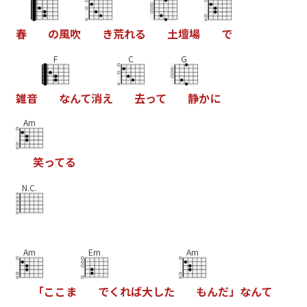
春
の
風
吹
き
荒
れ
る
土
壇
場
で
F
C
G
雑
音
な
ん
て
消
え
去
っ
て
静
か
に
Am
笑
っ
て
る
N.C.
Am
Em
Am
「
こ
こ
ま
で
く
れ
ば
大
し
た
も
ん
だ
」
な
ん
て