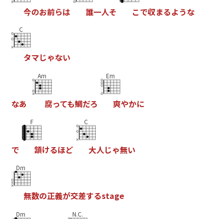
今
の
お
前
ら
は
誰
一
人
そ
こ
で
収
ま
る
よ
う
な
C
タ
マ
じ
ゃ
な
い
Am
Em
な
あ
腐
っ
て
も
鯛
だ
ろ
爽
や
か
に
F
C
で
頷
け
る
ほ
ど
大
人
じ
ゃ
無
い
Dm
無
数
の
正
義
が
交
差
す
る
s
t
a
g
e
Dm
N.C.