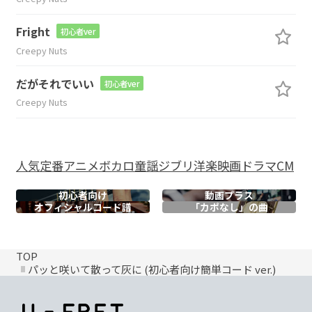
Fright
初心者ver
Creepy Nuts
だがそれでいい
初心者ver
Creepy Nuts
人気
定番
アニメ
ボカロ
童謡
ジブリ
洋楽
映画
ドラマ
CM
初心者向け
動画プラス
オフィシャル
コード譜
「カポなし」の曲
TOP
パッと咲いて散って灰に (初心者向け簡単コード ver.)