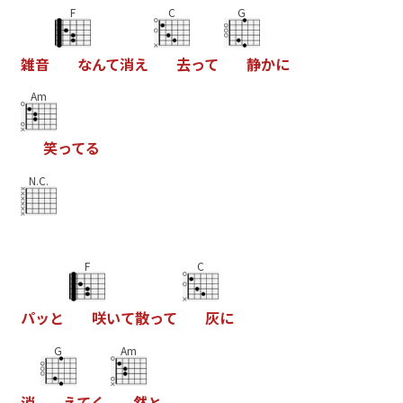
F
C
G
雑
音
な
ん
て
消
え
去
っ
て
静
か
に
Am
笑
っ
て
る
N.C.
F
C
パ
ッ
と
咲
い
て
散
っ
て
灰
に
G
Am
消
え
て
く
然
と