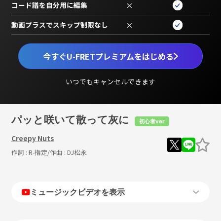
コード譜を自分用に編集
×
動画プラスでスキップ制限なし
×
今すぐU-FRETプレミアムをはじめる
いつでもキャンセルできます
パッと咲いて散って灰に
初心者ver
Creepy Nuts
作詞 :
R-指定
/作曲 :
DJ松永
ミュージックビデオを表示