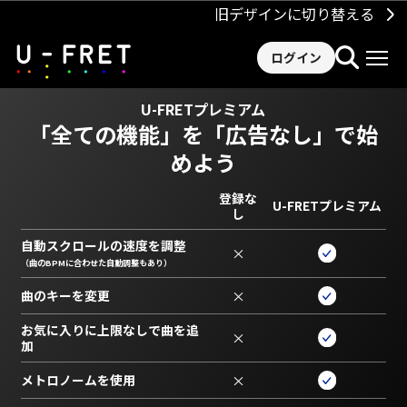
旧デザインに切り替える
ログイン
U-FRETプレミアム
「全ての機能」を
「広告なし」で始
めよう
登録な
U-FRETプレミアム
し
自動スクロールの速度を調整
×
（曲のBPMに合わせた自動調整もあり）
曲のキーを変更
×
お気に入りに上限なしで曲を追
×
加
メトロノームを使用
×