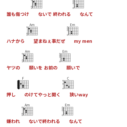
誰
も
傷
つ
け
な
い
で
終
わ
れ
る
な
ん
て
Am
Em
ハ
ナ
か
ら
望
ま
ね
ぇ
事
だ
ぜ
m
y
m
e
n
Am
Em
ヤ
ツ
の
願
い
を
お
前
の
願
い
で
F
C
押
し
の
け
て
や
っ
と
開
く
狭
い
w
a
y
Am
Em
嫌
わ
れ
な
い
で
終
わ
れ
る
な
ん
て