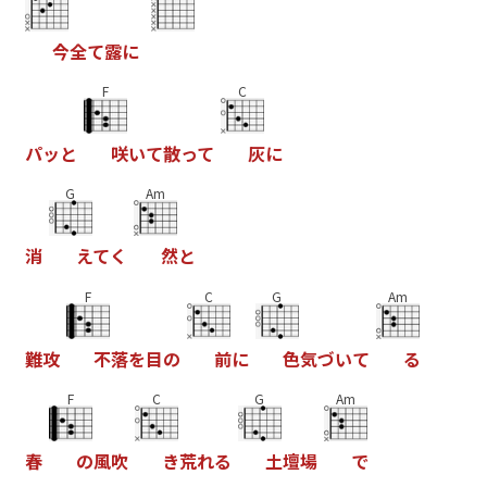
今
全
て
露
に
F
C
パ
ッ
と
咲
い
て
散
っ
て
灰
に
G
Am
消
え
て
く
然
と
F
C
G
Am
難
攻
不
落
を
目
の
前
に
色
気
づ
い
て
る
F
C
G
Am
春
の
風
吹
き
荒
れ
る
土
壇
場
で