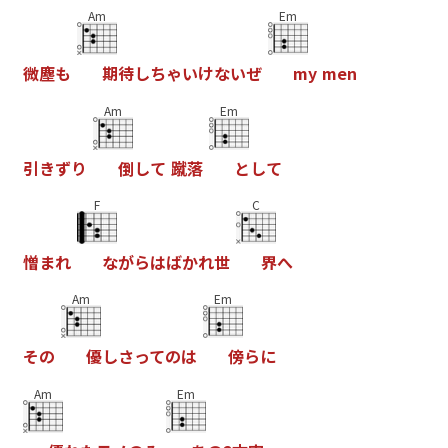
Am
Em
微
塵
も
期
待
し
ち
ゃ
い
け
な
い
ぜ
m
y
m
e
n
Am
Em
引
き
ず
り
倒
し
て
蹴
落
と
し
て
F
C
憎
ま
れ
な
が
ら
は
ば
か
れ
世
界
へ
Am
Em
そ
の
優
し
さ
っ
て
の
は
傍
ら
に
Am
Em