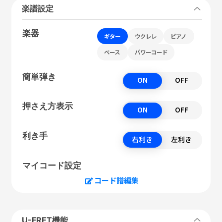
楽譜設定
楽器
ギター
ウクレレ
ピアノ
ベース
パワーコード
簡単弾き
ON
OFF
押さえ方表示
ON
OFF
利き手
右利き
左利き
マイコード設定
コード譜編集
U-FRET機能