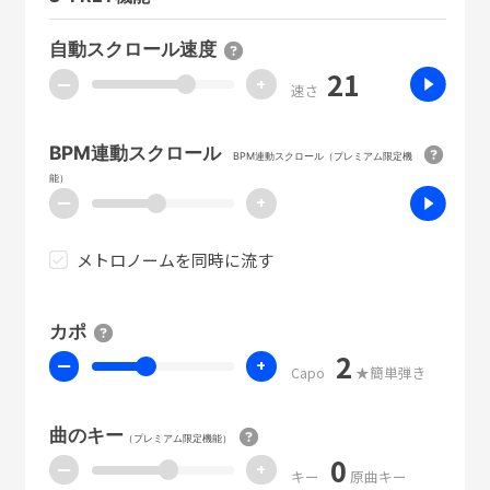
自動スクロール速度
21
ー
+
速さ
BPM連動スクロール
BPM連動スクロール（プレミアム限定機
能）
ー
+
メトロノームを同時に流す
カポ
2
ー
+
Capo
★簡単弾き
曲のキー
（プレミアム限定機能）
0
ー
+
キー
原曲キー