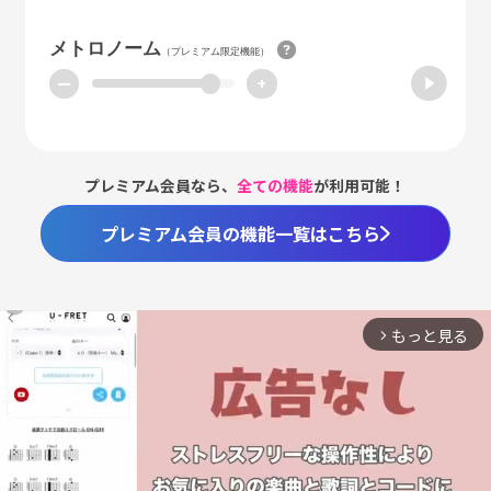
メトロノーム
（プレミアム限定機能）
ー
+
プレミアム会員なら、
全ての機能
が利用可能！
プレミアム会員の機能一覧はこちら
もっと見る
arrow_forward_ios